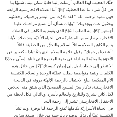
حبِّك العجيب لهذا العالم، أرسلت إلينا فاديًا سكن بيننا، شبيهًا بنا
في كلِّ شيء ما عدا الخطيئة”[5]؛ أما الصلاة الافخارستية الرابعة
فهي نشيد لرحمة الله: ” لقد بادَرْتَ بني البشر برحمتِك، وجعلتَهم
يَبحثونَ عنك ويَجدونك”. “وإياك نسأل، أن تسبغ مراحمك علينا
أجمعين”[6]، إنه الطلب المُلِحّ الذي يقوم به الكاهن في الصلاة
الافخارستية ليلتمس المشاركة في الحياة الأبديّة. بعد صلاة الأبانا
يتابع الكاهن الصلاة سائلاً السلام والتحرُّر من الخطيئة قائلاً
“أعضدنا برحمتِك”. وقبل علامة السلام الذي يتمُّ تبادله كتعبير عن
الأخوّة والمحبّة المتبادلة في ضوء المغفرة التي نلناها يُصلّي مجدّدًا
“لا تنظر إلى خطايانا، بل إلى إيمان كنيستك”[7]. من خلال هذه
الكلمات وبثقة متواضعة نطلب عطيّة الوحدة والسلام للكنيسة
الأم المقدّسة. يبلغ الاحتفال بالرحمة الإلهيّة ذروته في الذبيحة
الافخارستية، تذكار سرّ المسيح الفصحيّ الذي ينبثق منه الخلاص
لكل كائن بشريّ وللتاريخ وللعالم بأسره. وبالتالي فكل لحظة من
الاحتفال الافخارستي تشير إلى رحمة الله.
في الحياة الأسراريّة بكاملها تُمنح الرحمة لنا بوفرة. ولم تشأ
الكنيسة عبثًا أن تذكّر بوضوح بالرحمة من خلال صيغة سرّين