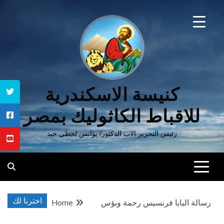
Ski
t
conten
كنيسة الاسكندرية
للاقباط الكاثوليك بمصر
رئيس التحرير الاب الدكتور/ يؤانس لحظي جيد
اخترنا لك
رسالة البابا فرنسيس رحمة وبؤس
Home