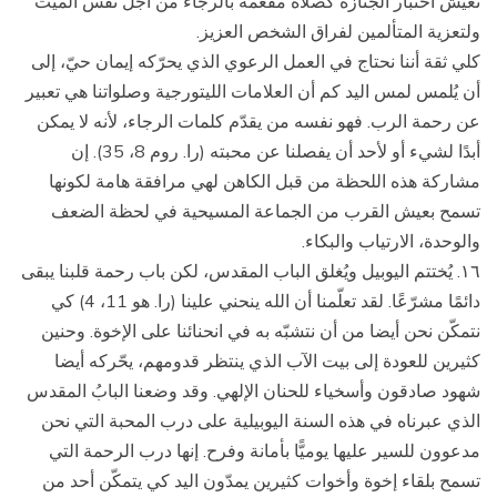
نعيش اختبار الجنازة كصلاة مفعمة بالرجاء من أجل نفس الميت
ولتعزية المتألمين لفراق الشخص العزيز.
كلي ثقة أننا نحتاج في العمل الرعوي الذي يحرّكه إيمان حيّ، إلى
أن يُلمس لمس اليد كم أن العلامات الليتورجية وصلواتنا هي تعبير
عن رحمة الرب. فهو نفسه من يقدّم كلمات الرجاء، لأنه لا يمكن
أبدًا لشيء أو لأحد أن يفصلنا عن محبته (را. روم 8، 35). إن
مشاركة هذه اللحظة من قبل الكاهن لهي مرافقة هامة لكونها
تسمح بعيش القرب من الجماعة المسيحية في لحظة الضعف
والوحدة، الارتياب والبكاء.
١٦. يُختتم اليوبيل ويُغلق الباب المقدس، لكن باب رحمة قلبنا يبقى
دائمًا مشرّعًا. لقد تعلّمنا أن الله ينحني علينا (را. هو 11، 4) كي
نتمكّن نحن أيضا من أن نتشبّه به في انحنائنا على الإخوة. وحنين
كثيرين للعودة إلى بيت الآب الذي ينتظر قدومهم، يحّركه أيضا
شهود صادقون وأسخياء للحنان الإلهي. وقد وضعنا البابُ المقدس
الذي عبرناه في هذه السنة اليوبيلية على درب المحبة التي نحن
مدعوون للسير عليها يوميًّا بأمانة وفرح. إنها درب الرحمة التي
تسمح بلقاء إخوة وأخوات كثيرين يمدّون اليد كي يتمكّن أحد من