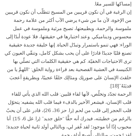
إمساكها للسير معًا.
إن الرغبة في أن نكون قريبين من المسيح تتطلّب أن نكون قريبين
من الإخوة، لأن ما من شيء يرضي الآب أكثر من علامة رحمة
ملموسة. والرحمة، وبطبيعتها، تصبح مرئية وملموسة في عمل
محسوس وديناميكي. وعند اختبارها في حقيقتها، فلا عودة أبدًا إلى
الوراء: فهي تنمو باستمرار وتبدّل الحياة. إنها خليقة جديدة حقيقية
تصنع قلبًا جديدًا قادرًا على أن يحب بشكل كامل، وتنقّي العيون كي
ترى الاحتياجات الخفيّة. كم هي حقيقية الكلمات التي تصلّي بها
الكنيسة في العشية الفصحية بعد قراءة رواية الخلق: “اللهمَّ يا من
خلقتَ الإنسانَ على صورتِك ومثالِك خلقًا عجيبًا، وبطريقةٍ أعجبَ
فديَتَهُ”[18].
الرحمة تجدّد وتخلّص، لأنها لقاء قلبين: قلب الله الذي يأتي للقاء
قلب الإنسان، فيشعر الأخير بالدفء فيما قلب الله يشفيه: يتحوّل
قلب الحجر إلى قلب من لحم (را. حز 36، 26)، قادر على أن يحبّ
بالرغم من خطيئته، فيدرك أنه حقًّا “خلق جديد” (را. غل 6، 15): أنا
محبوب إذًا أنا موجود؛ لقد غُفر لي، وبالتالي أولد ثانية لحياة جديدة؛
لقد رُحمت، وبالتالي أُصبح أداة رحمة.