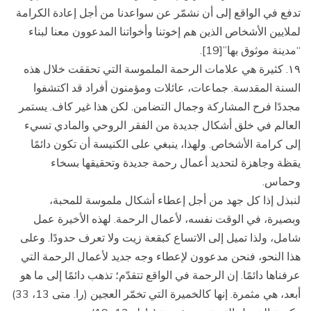
تدفع في الواقع إلى أن نشمّر عن سواعدنا من أجل إعادة الكرامة
لملايين الأشخاص الذين هم إخوتنا وأخواتنا المدعوون معنا لبناء
“مدينة موثوق بها”[19].
١۹. كثيرة هي علامات الرحمة الملموسة التي تحققت خلال هذه
السنة المقدسة. جماعات، عائلات ومؤمنون أفراد قد اكتشفوا
مجددًا فرح المشاركة وجمال التضامن. لكن هذا غير كاف. يستمر
العالم في خلق أشكال جديدة من الفقر الروحي والمادي تسيء
إلى كرامة الأشخاص. ولهذا، ينبغي على الكنيسة أن تكون دائمًا
يقظة وجاهزة لتحديد أعمال رحمة جديدة وتحقيقها بسخاء
وحماس.
لنبذل إذا كل جهد من أجل إعطاء أشكال ملموسة للمحبة،
وبصيرة، في الوقت نفسه، لأعمال الرحمة. لهذه الأخيرة عمل
شامل، ولذا تميل إلى الاتساع كبقعة زيت ولا تعرف حدودًا. وعلى
هذا النحو، فنحن مدعوون لإعطاء وجه جديد لأعمال الرحمة التي
عرفناها دائمًا. إن الرحمة في الواقع تتقدّم؛ تذهب دائمًا إلى ما هو
أبعد، هي مثمرة. إنها كالخميرة التي تخمّر العجين (را. متى 13، 33)