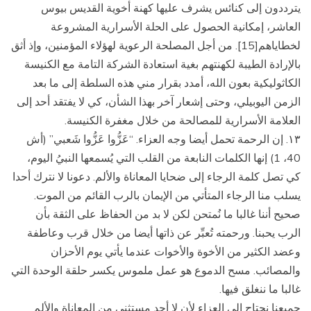
يترددون إلى كنائس يشرف عليها كهنة أخوية القديس بيوس
العاشر، إمكانية الحصول على الحلة الأسرارية المشروعة
لخطاياهم[15]. من أجل المصلحة الرعوية لهؤلاء المؤمنين، وإذ أثق
بالإرادة الطيبة لكهنتهم بغية استعادة الشركة التامة مع الكنيسة
الكاثوليكية بعون الله، أمدد بقرار مني هذه السلطة إلى ما بعد
الزمن اليوبيلي، وحتى إشعار آخر بهذا الشأن، كي لا يفتقد أحد إلى
العلامة الأسرارية للمصالحة من خلال مغفرة الكنيسة.
١۳. إن الرحمة تحمل أيضا وجه العزاء. “عَزُّوا عَزُّوا شَعبي” (أش
40، 1) إنها الكلمات النابعة من القلب التي يُسمعها النبيُ اليوم،
كي تصل كلمة الرجاء إلى ضحايا المعاناة والألم. دعونا لا نترك أحدا
يسلب منا الرجاء المتأتي من الإيمان بالرب القائم من الموت.
صحيح أننا غالبا ما نُمتحن لكن لا بد من الحفاظ على الثقة بأن
الرب يحبنا. ورحمته تُعبِّر عن ذاتها أيضا من خلال قرب وعاطفة
وعضد الكثير من الأخوة والأخوات عندما يأتي يوم الأحزان
والمصائب. مسح الدموع هو عمل ملموس يكسر حلقة الوحدة التي
غالبا ما ننغلق فيها.
جميعنا نحتاج إلى العزاء لأن لا أحد مستثنى من المعاناة والألم