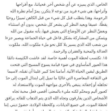
الخاص، الذي يميزه عن أي شخص آخر. فحياتنا، مع أفراحها
وأتراحها، هي شيء فريد من نوعه لا يتكرر، يمرّ أمام نظرة الله
الرحومة. وهذا يتطلب قبل كل شيء من قبل الكاهن تمييزًا روحيًا
يقظًا، عميقا وبعيد النظر كي يشعر كل شخص، بدون أي استثناء
وبغضِّ النظر عن الأوضاع التي يعيش فيها، بأنه مقبول من الله
ويتمكن من المشاركة بشكل فاعل في حياة الجماعة ويصير جزءا
من شعب الله الذي يسير بلا كلل نحو ملء ملكوت الله، ملكوت
العدالة والمحبة والغفران والرحمة.
١٥. تكتسب لحظة الموت أهمية خاصة. لقد عاشت الكنيسة دائمًا
هذا العبور المأساوي في ضوء قيامة يسوع المسيح التي فتحت
الطريق ليقين الحياة الآتية. أمامنا تحدّ كبير علينا أن نقبله، لاسيما
في الثقافة المعاصرة التي غالبًا ما تميل إلى ابتذال الموت إلى حدّ
تجاهله أو إخفائه. ينبغي بالأحرى مواجهة الموت والاستعداد له
كعبور أليم ومحتّم لكنه مليء بالمعنى: أقصى فعل محبة تجاه
الأشخاص الذين يفارقون وتجاه الله الذي يتم الذهاب للقائه. يرافق
لحظةَ الموت، في جميع الديانات، وكلحظة الولادة، حضورٌ ديني. إننا