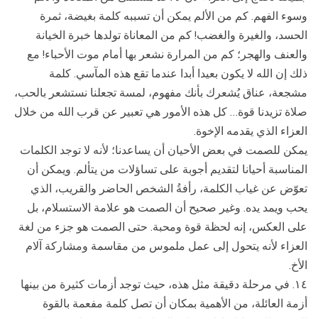
وسوء الفهم. كم من الألم يمكن أن تسببه كلمة بغيضة، ثمرة
الحسد، والغيرة والغضب! كم من المعاناة تولدها خبرة الخيانة
والعنف والهجر؛ كم من المرارة نشعر بها أمام موت الأحباء! مع
ذلك إن الله لا يكون بعيدا أبدا عندما تقع هذه المآسي. كلمة
مشجعة، عناق يُشعرك بأنك مفهوم، لمسة تجعلنا نستشعر بالحب،
صلاة تزيدنا قوة… كل هذه الأمور هي تعبير عن قرب الله من خلال
العزاء الذي يقدمه الإخوة.
يمكن للصمت في بعض الأحيان أن يساعدنا؛ لأنه لا توجد الكلمات
المناسبة أحيانا لتقديم أجوبة على تساؤلات من يتألم. ويمكن أن
تعوّض عن غياب الكلمة، رأفةُ الشخص الحاضر والقريب، الذي
يحب ويمد يده. وغير صحيح أن الصمت هو علامة الاستسلام، بل
على العكس، إنه لحظة قوة ومحبة. حتى الصمت هو جزء من لغة
العزاء لأنه يتحول إلى عمل ملموس من مقاسمة ومشاركة آلام
الأخ.
١٤. في مرحلة دقيقة مثل هذه، حيث توجد أزمات كثيرة من بينها
أزمة العائلة، من الأهمية بمكان أن تصل كلمة مفعمة بالقوة