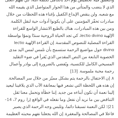
الذي لا ينضب والمتأتي من هذا الحوار المتواصل الذي يقيمه الله
مع شعبه. ولن ينقص الإبداع الكفيل بإغناء هذه اللحظات من خلال
مبادرات تحفّز المؤمنين على أن يكونوا أدوات حية لنقل الكلمة.
ومن بين هذه المبادرات، هناك بالطبع الانتشار الواسع للقراءة
الإلهية lectio divina، كي تجد الحياة الروحية سندًا ونموًا بواسطة
القراءة المصلية للنصوص المقدسة. إن القراءة الإلهية lectio
divina حول مواضيع الرحمة ستسمح بأن نلمس لمس اليد مدى
الخصوبة النابعة من النص المقدس الذي يُقرأ في ضوء التقليد
المسيحي الكامل للكنسية، ويُفضي بالضرورة إلى بوادر وأعمال
رحمة محبة ملموسة. [13]
۸. إن الاحتفال بالرحمة يتم بشكل مميّز من خلال سر المصالحة.
إن هذه هي اللحظة التي نشعر فيها بمعانقة الآب الذي يلاقينا ليعيد
إلينا نعمة أن نكون أبناءه من جديد. إننا خطأة ونحمل معنا ثقل
التناقض بين ما نريد أن نفعل وما نفعله في الواقع (را. روم 7، 14-
21)؛ لكن النعمة تسبقنا دائما، وتلبس وجه الرحمة الذي يصير
فاعلا في المصالحة والمغفرة. إن الله يجعلنا نفهم محبته العظيمة