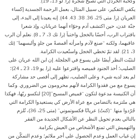
وكحبة الخردل التي تصبح شجرة (را. لو 13، 19).
يكفي التفكير، على سبيل المثال، بعمل الرحمة الجسدية إكساء
العريان (را. متى 25، 36. 38. 43. 44). إنه يعيدنا إلى البدء، إلى
جنّة عدن، حين اكتشف آدم وحوّاء أنهما عريانان، وإذ شعرا
باقتراب الرب، أحسّا بالخجل واختبآ (را. تك 3، 7 ـ 8). نعلم أن الرب
عاقبهما، ولكنه “صنع لآدم وامرأته أقمصةً من جلدٍ وألبسهما” (تك
3، 21). لقد تمّ تخطي الخجل واستُعيدت الكرامة.
لنثبّت النظر أيضًا على يسوع في الجلجلة. إن ابن الله عريان على
الصليب؛ أخذ الجنود قميصه واقترعوا عليه (را. يو 19، 23 ـ 24)؛
لم يعد لديه شيء. وعلى الصليب، تظهر إلى أقصى حد مشاركة
يسوع مع من فقدوا الكرامة لأنهم محرومون من الضروري. وكما
أن الكنيسة مدعوة لتكون “قميص المسيح”[20] لتكسو ربّها، فهكذا
هي ملتزمة بالتضامن مع عراة الأرض كي يستعيدوا الكرامة التي
جُرّدوا منها. “(كنتُ) عريانًا فكسوتموني” (متى 25، 36)، تُلزم
بالتالي بعدم تحويل النظر عن الأشكال الجديدة من الفقر
والتهميش التي تمنع الأشخاص من العيش بكرامة.
إن غياب العمل وعدم الحصول على أجر ملائم؛ وعدم التمكّن من