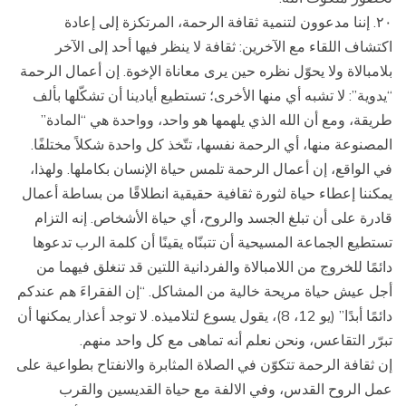
۲۰. إننا مدعوون لتنمية ثقافة الرحمة، المرتكزة إلى إعادة
اكتشاف اللقاء مع الآخرين: ثقافة لا ينظر فيها أحد إلى الآخر
بلامبالاة ولا يحوّل نظره حين يرى معاناة الإخوة. إن أعمال الرحمة
“يدوية”: لا تشبه أي منها الأخرى؛ تستطيع أيادينا أن تشكّلها بألف
طريقة، ومع أن الله الذي يلهمها هو واحد، وواحدة هي “المادة”
المصنوعة منها، أي الرحمة نفسها، تتّخذ كل واحدة شكلاً مختلفًا.
في الواقع، إن أعمال الرحمة تلمس حياة الإنسان بكاملها. ولهذا،
يمكننا إعطاء حياة لثورة ثقافية حقيقية انطلاقًا من بساطة أعمال
قادرة على أن تبلغ الجسد والروح، أي حياة الأشخاص. إنه التزام
تستطيع الجماعة المسيحية أن تتبنّاه يقينًا أن كلمة الرب تدعوها
دائمًا للخروج من اللامبالاة والفردانية اللتين قد تنغلق فيهما من
أجل عيش حياة مريحة خالية من المشاكل. “إن الفقراءَ هم عندكم
دائمًا أبدًا” (يو 12، 8)، يقول يسوع لتلاميذه. لا توجد أعذار يمكنها أن
تبرّر التقاعس، ونحن نعلم أنه تماهى مع كل واحد منهم.
إن ثقافة الرحمة تتكوّن في الصلاة المثابرة والانفتاح بطواعية على
عمل الروح القدس، وفي الالفة مع حياة القديسين والقرب