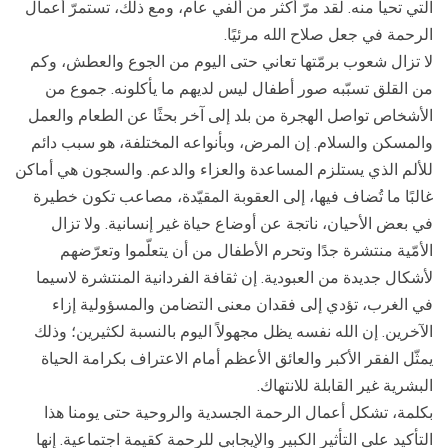
التي تحيا منه. لقد مرّ أكثر من ألفي عام، ومع ذلك، تستمرّ أعمال
الرحمة في جعل صلاح الله مرئيًا.
لا تزال شعوب برمّتها تعاني حتى اليوم من الجوع والعطش، وكم
من القلق تسبّبه صور أطفال ليس لديهم ما يأكلونه. جموع من
الأشخاص تواصل الهجرة من بلد إلى آخر بحثًا عن الطعام والعمل
والمسكن والسلام. إن المرض، وبأنواعه المختلفة، هو سبب دائم
للألم الذي يستلزم المساعدة والعزاء والدعم. والسجون هي أماكن
غالبًا ما تُضاف فيها، إلى العقوبة المقيّدة، مصاعب تكون خطيرة
في بعض الأحيان، ناتجة عن أوضاع حياة غير إنسانية. ولا تزال
الأمّية منتشرة جدًا وتحرم الأطفال من أن يتعلّموا وتعرّضهم
لأشكال جديدة من العبودية. إن ثقافة الفردانية المنتشرة لاسيما
في الغرب، تؤدي إلى فقدان معنى التضامن والمسؤولية إزاء
الآخرين. إن الله نفسه يظل مجهولاً اليوم بالنسبة لكثيرين؛ وذلك
يمثّل الفقر الأكبر والعائق الأعظم أمام الاعتراف بكرامة الحياة
البشرية غير القابلة للانتهاك.
بكلمة، تشكل أعمال الرحمة الجسدية والروحية حتى يومنا هذا
التأكيد على التأثير الكبير والإيجابي للرحمة كقيمة اجتماعية. إنها