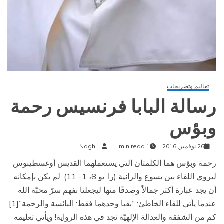
تعاليم وتصريحات
رسالة البابا فرنسيس رحمة
وبؤس
26 نوفمبر, 2016
1 min read
Naghi
رحمة وبؤس هما الكلمتان التي يستعملهما القديس أوغسطينوس
ليروي اللقاء بين يسوع والزانية (را. يو 8، 1- 11). لم يكن بإمكانه
أن يجد عبارة أكثر جمالاً وصدقًا منها ليجعلنا نفهم سرّ محبّة الله
عندما يأتي للقاء الخاطئ: “بقيا وحدهما فقط: البائسة والرحمة”[1].
كم من الشفقة والعدالة الإلهيّة نجد في هذه الرواية! ويأتي تعليمه