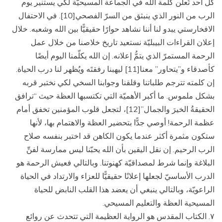
كل أحد تُعلن كلمة الله في الجماعة المسيحيّة لكي يستنير يوم
الرب من النور الذي ينبثق من السرّ الفصحي[10]. في الاحتفال
الافخارستي يبدو لنا أننا نشاهد حوارًا حقيقيًّا بين الله وشعبه. خلال
إعلان القراءات البيبليّة نستعيد تاريخ خلاصنا من خلال عمل
الرحمة المستمرّ الذي يتمُّ إعلانه. إن الله يكلّمنا اليوم أيضًا
كأصدقاء و”يتحاور” معنا[11] ليهبنا رفقتَه ويُظهر لنا درب الحياة.
إن كلمته تترجم طلباتنا وقلقنا وجوابنا السخي لكي نختبر قربه
بشكل ملموس. ما أكبر الأهميّة التي تكتسبها العظة حيث “ترافق
الحقيقةُ الخيرَ والجمال”[12]، لتجعل قلوب المؤمنين تخفق أمام
عظمة الرحمة! أوصي جدًّا بتحضير العظة والاهتمام بها، لأنها
ستكون مثمرة أكثر عندما يكون الكاهن قد اختبر بنفسه صلاح
الرب الرحيم. إن نقل اليقين بأن الله يحبّنا ليس ممارسة لفنِّ
البلاغة وإنما شرط لمصداقيّة كهنوتنا. وبالتالي فعيش الرحمة هو
الدرب الأساسيّ لجعلها إعلانًا حقيقيًّا للعزاء والارتداد في الحياة
الراعويّة، وبالتالي ينبغي أن يعضد هذا القلب النابض للحياة
المسيحية العظة والتعليم المسيحي.
۷. الكتاب المقدس هو الرواية العظيمة التي تتحدث عن روائع