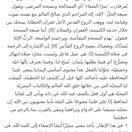
يُعرفان بـ “سرّا الشفاء” أي المصالحة ومسحة المرضى. وتقول
صيغة الحلّ: “الله، إله المراحم الذي صالح العالم مع نفسه بموت
وقيامة ابنه، ووهب الروح القدس لأجل غفران الخطايا، يمنحك من
خلال خدمة الكنيسة، الغفران والسلام”[8]، أما صيغة المسحة
فتقول: “بهذهِ المسحةِ المقدَّسة، وبرحمتهِ الواسعة، الربُّ الإلهُ
يُشدِّدُك ويعضدُكَ بنعمةِ الروح القدُّس”[9]. إن الإشارة إلى الرحمة
في صلاة الكنيسة إذًا، هي عمل فاعل وليست مجرّد صلاة ابتهال
وتضرُّع؛ أي فيما نطلبها بإيمان، تُمنَح لنا، وفيما نعترف بأنّها حيّة
وحقيقيّة، تحوِّلنا بالفعل. هذا محتوى أساسي لإيماننا ينبغي علينا
المحافظة عليه بأصالته كلها: قبل أن تُكشف لنا الخطيئة، كُشِفَت
لنا المحبّة التي من خلالها خلق الله العالم والكائنات البشريّة.
المحبّة هي أول فعل يكشف فيه الله عن ذاته ويأتي إلى لقائنا.
لنحافظ إذًا على قلبنا مفتوحًا على الثقة بأننا محبوبون من الله. إن
محبّته تسبقنا على الدوام وترافقنا وتبقى بالقرب منا بالرغم من
خطيئتنا.
٦. في هذا الإطار، يأخذ معنى مميّزًا أيضًا الإصغاء إلى كلمة الله. في