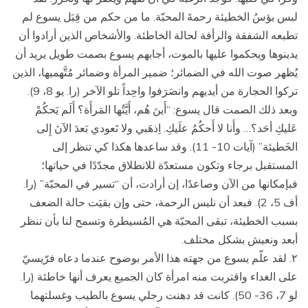
لبس بؤسُ الخطيئة رحمةَ المحبّة. ما من حكم من قِبَل يسوع لم
تطبعه الشفقة والرأفة لحالة الخاطئة. والأشخاص الذين أرادوا أن
يدينوها ويحكموا عليها بالموت، أجابهم يسوع بصمت طويل يريد أن
يُظهر صوت الله في الضمائر؛ ضمير المرأة وضمائر مُتَّهميها، الذين
تركوا الحجارة من أيديهم وانصَرَفوا واحِداً تلو الآخر (را. يو 8، 9).
وبعد ذلك الصمت قال يسوع: “أَينَ هُم، أَيَّتُها المَرأَة؟ أَلَم يَحكُمْ
عَليكِ أحَد؟… وأَنا لا أَحكُمُ علَيكِ. اِذهَبي ولا تَعودي بَعدَ الآنَ إِلى
الخَطيئة” (آيات 10- 11). وقد ساعدها هكذا كي تنظر إلى
المستقبل برجاء وتكون مستعدّة للانطلاق مجدّدًا في حياتها؛
فبإمكانها من الآن وصاعدًا، إن أرادت، أن “تسير في المحبّة” (را.
أف 5، 2). فبعد أن نلبس الرحمة، حتى وإن بقيَت حالة الضعف
بسبب الخطيئة، تبقى المحبّة هي المُسيطرة وتسمح لنا بأن ننظر
أبعد ونعيش بشكل مختلف.
۲. لقد علّم يسوع من جهته هذا الأمر بوضوح عندما دعاه فرّيسيّ
على الغداء واقتربت منه امرأة كان الجميع يعرف أنها خاطئة (را.
لو 7، 36- 50). كانت قد دهنت رجلي يسوع بالطيب وغسلتهما