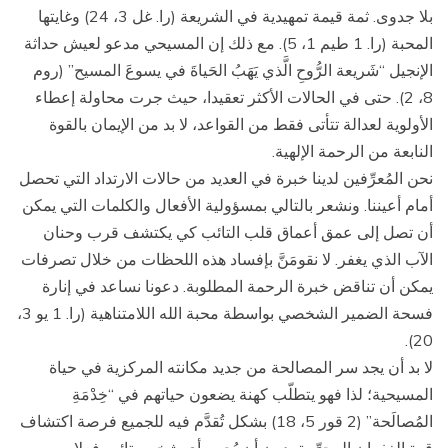
بلا جدوى. ثمة قيمة تمهيدية في الشريعة (را. غل 3، 24) وغايتها
المحبة (را. 1 طيم 1، 5). مع ذلك إن المسيحي مدعو لعيش حداثة
الإنجيل “شَريعة الرُّوحِ الَّذي يَهَبُ الحَياةَ في يسوعَ المسيح” (روم
8، 2). حتى في الحالات الأكثر تعقيدا، حيث جرت محاولة إعطاء
الأولوية لعدالة تتأتى فقط من القواعد، لا بد من الإيمان بالقوة
النابعة من الرحمة الإلهية.
نحن المُعرِّفين لدينا خبرة في العديد من حالات الارتداد التي تحصل
أمام أعيننا. ونشعر بالتالي بمسؤولية الأفعال والكلمات التي يمكن
أن تصل إلى عمق أعماق قلب التائب كي يكتشف قرب وحنان
الآب الذي يغفر. لا نقومَنَّ بإفساد هذه اللحظات من خلال تصرفات
يمكن أن تناقض خبرة الرحمة المطلوبة. دعونا نساعد في إنارة
فسحة الضمير الشخصي بواسطة محبة الله اللامتناهية (را. 1 يو 3،
20).
لا بد أن يجد سر المصالحة من جديد مكانته المركزية في حياة
المسيحية؛ لذا فهو يتطلّب كهنة يضعون حياتهم في “خِدْمَةِ
المُصالَحة” (2 قور 5، 18) بشكل تُقدَّم فيه للجميع فرصة اكتشاف
قوة الغفران المحرِّرة، دون أن يُحرم أي شخص تائب فعلا من