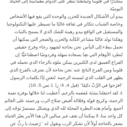
متجذّرًا في قلوبنا وليجعلنا ننظر على الدوام بطمأنينة إلى الحياة
اليوميّة.
يبدو أن الأشكال العديدة للحزن والوحدة التي يقع فيها الأشخاص
وخاصة الشباب تتكاثر في ثقافة غالبًا ما تسيطر عليها التكنولوجيا.
والمستقبل في الواقع يبدو رهينة للشك الذي لا يسمح بالثبات.
وهكذا تولد غالبًا مشاعر الكآبة والحزن والضجر التي يمكنها أن
تحمل ببطء إلى اليأس. نحن بحاجة لشهود رجاء وفرح حقيقي
لنطرد الأوهام التي تعِدُ بسعادة سهلة وفردوسًا اصطناعيًّا. إن
الفراغ العميق لدى الكثيرين يمكن ملؤه بالرجاء الذي نحمله في
قلوبنا ومن الفرح الناتج عنه. نحن بحاجة لأن نعترف بالفرح الذي
يظهر في القلب الذي لمسته الرحمة. لنغتنِ إذًا بكلمات الرسول:
“افرَحوا في الرَّبِّ دائِمًا” (فيل 4، 4؛ را. 1 تس 5، 16).
٤. لقد احتفلنا بسَنَة مُفعمة بالزخم، أُعطيت لنا خلالها بوفرة نعمة
الرحمة، وكريح قويّة وفعّالة أُفيض صلاح الرب ورحمته على العالم
أجمع. وأمام هذه النظرة المحبّة لله الذي وبشكل مستمرّ توجّه إلى
كل واحد منا، لا يمكننا أن نقف غير مبالين لأن هذا الأمر يغيّر الحياة.
نشعر بالحاجة أولاً لأن نشكر الرب ونقول له: “رَضيتَ يا ربُّ عن