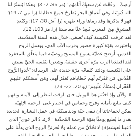
أرضِكَ… رَفَعْتَ عَنْ شعبِكَ آثامَهُم” (مز 85، 2- 3). وهكذا يَستُرُ لنا
الله ذُنوبَنا، وفي أعماقِ البحرِ يَطرحُ جميعَ خطايانا (را. مي 7، 19)؛
فهو لا يذكرها وقد رماها وراء ظهره (را. أش 38، 17)؛ وكبُعدِ
المشرِقِ مِنَ المغربِ يُبعِدُ عنَّا معاصيَنا (را. مز 103، 12).
لقد عرفت الكنيسة كيف تُصغي، خلال هذه السنة المقدّسة،
واختبرت بقوّة كبيرة حضور وقرب الآب الذي، وبعمل الروح
القدس، أوضح عطيّة يسوع المسيح ووصيّته فيما يتعلّق بالمغفرة.
لقد افتقدَنا الرب مرّة أخرى حقيقةً. وشعرنا بنَفَسِه الحيِّ يفيض
على الكنيسة ودلتنا كلماتُه مرّة جديدة على الرسالة: “خُذوا الرُّوحَ
القُدُس. مَن غَفَرتُم لَهم خَطاياهم تُغفَرُ لَهم، ومَن أَمسَكتُم عليهمِ
الغُفْران يُمسَكُ علَيهم” (يو 20، 22- 23).
٥. والآن وإذ اختُتمَ هذا اليوبيل حان الوقت لننظر إلى الأمام ونفهم
كيف نتابع بأمانة وفرح وحماس في اختبار غنى الرحمة الإلهيّة.
يمكن لجماعاتنا أن تبقى حيّة وديناميكيّة في عمل البشارة الجديدة
بقدر ما يُطبع يوميًّا بقوّة الرحمة المُجدِّدة “الارتدادُ الراعوي” الذي
دُعينا لعيشه[3]. لا نحُدَّنَّ من عمله ولا نُحزنَنَّ الروح الذي يدلُّنا على
الدوام على دروب جديدة نسيرها لنحمل للجميع الإنجيل الذي