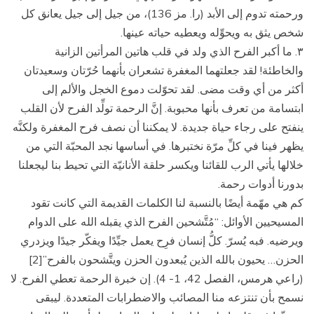
ورحمته تدوم إلى الأبد (را. مز 136)، من جيل إلى جيل يعانق كل
شخص يثق به ويحوِّله ويعطيه حياته عينها.
۳. ما أكبر الفرح الذي ولد في قلب هاتين المرأتين الزانية
والخاطئة! لقد جعلتهما المغفرة تشعران بأنهما حُرّتان وسعيدتان
أكثر من أي وقت مضى. لقد تحوّلت دموع الخجل والألم إلى
ابتسامة من تعرف بأنها محبوبة. إنَّ الرحمة تولِّد الفرح لأن القلب
ينفتح على رجاء حياة جديدة. لا يمكننا أن نصف فرح المغفرة ولكنَّه
يظهر فينا في كلِّ مرّة نختبرها. في أساسها نجد المحبّة التي من
خلالها يأتي الرب للقائنا ويكسر حلقة الأنانيّة التي تحيط بنا ليجعلنا
بدورنا أدوات رحمة.
كم هي مهّمة أيضًا بالنسبة لنا الكلمات القديمة التي كانت تقود
المسيحيين الأوائل: “مُتَّشحين الفرح الذي يقبله الله على الدوام
ويرضيه. فبه يُسرّ. كلُّ إنسان فرِح يعمل جيِّدًا ويفكّر جيدًا ويزدري
الحزن… يحيون بالله الذين يُبعدون الحزن ويتَّشحون بالفرح”[2]
(راعي هرمس، الفصل 42، 1- 4). إن خبرة الرحمة تعطي الفرح. لا
نسمح بأن تنتزعه منا المصائب والاضطرابات المتعددة. ليبقى