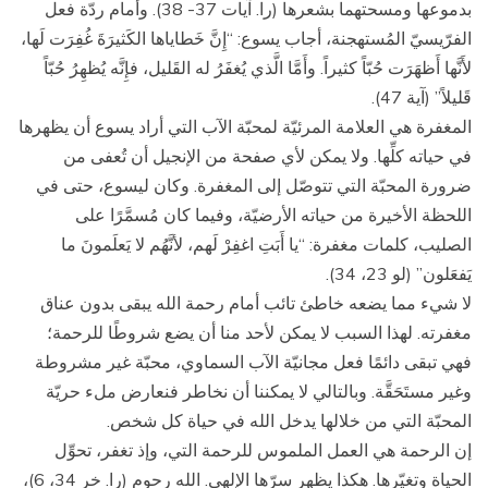
بدموعها ومسحتهما بشعرها (را. آيات 37- 38). وأمام ردّة فعل
الفرّيسيّ المُستهجنة، أجاب يسوع: “إِنَّ خَطاياها الكَثيرَةَ غُفِرَت لَها،
لأَنَّها أَظهَرَت حُبّاً كثيراً. وأَمَّا الَّذي يُغفَرُ له القَليل، فإِنَّه يُظهِرُ حُبّاً
قَليلاً” (آية 47).
المغفرة هي العلامة المرئيّة لمحبّة الآب التي أراد يسوع أن يظهرها
في حياته كلِّها. ولا يمكن لأي صفحة من الإنجيل أن تُعفى من
ضرورة المحبّة التي تتوصّل إلى المغفرة. وكان ليسوع، حتى في
اللحظة الأخيرة من حياته الأرضيّة، وفيما كان مُسمَّرًا على
الصليب، كلمات مغفرة: “يا أَبَتِ اغفِرْ لَهم، لأنَّهُم لا يَعلَمونَ ما
يَفعَلون” (لو 23، 34).
لا شيء مما يضعه خاطئ تائب أمام رحمة الله يبقى بدون عناق
مغفرته. لهذا السبب لا يمكن لأحد منا أن يضع شروطًا للرحمة؛
فهي تبقى دائمًا فعل مجانيّة الآب السماوي، محبّة غير مشروطة
وغير مستَحَقَّة. وبالتالي لا يمكننا أن نخاطر فنعارض ملء حريّة
المحبّة التي من خلالها يدخل الله في حياة كل شخص.
إن الرحمة هي العمل الملموس للرحمة التي، وإذ تغفر، تحوِّل
الحياة وتغيّرها. هكذا يظهر سرّها الإلهي. الله رحوم (را. خر 34، 6)،