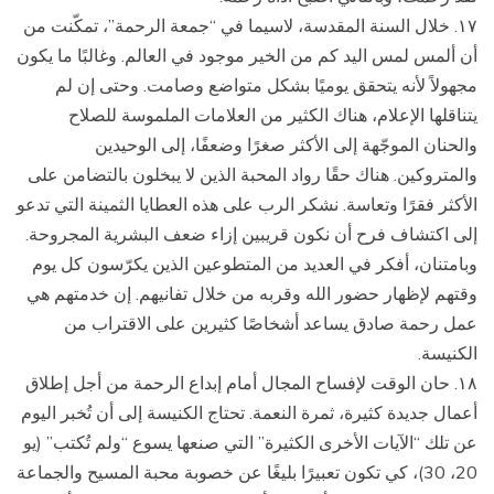
١۷. خلال السنة المقدسة، لاسيما في “جمعة الرحمة”، تمكّنت من
أن ألمس لمس اليد كم من الخير موجود في العالم. وغالبًا ما يكون
مجهولاً لأنه يتحقق يوميًا بشكل متواضع وصامت. وحتى إن لم
يتناقلها الإعلام، هناك الكثير من العلامات الملموسة للصلاح
والحنان الموجّهة إلى الأكثر صغرًا وضعفًا، إلى الوحيدين
والمتروكين. هناك حقًا رواد المحبة الذين لا يبخلون بالتضامن على
الأكثر فقرًا وتعاسة. نشكر الرب على هذه العطايا الثمينة التي تدعو
إلى اكتشاف فرح أن نكون قريبين إزاء ضعف البشرية المجروحة.
وبامتنان، أفكر في العديد من المتطوعين الذين يكرّسون كل يوم
وقتهم لإظهار حضور الله وقربه من خلال تفانيهم. إن خدمتهم هي
عمل رحمة صادق يساعد أشخاصًا كثيرين على الاقتراب من
الكنيسة.
١۸. حان الوقت لإفساح المجال أمام إبداع الرحمة من أجل إطلاق
أعمال جديدة كثيرة، ثمرة النعمة. تحتاج الكنيسة إلى أن تُخبر اليوم
عن تلك “الآيات الأخرى الكثيرة” التي صنعها يسوع “ولم تُكتب” (يو
20، 30)، كي تكون تعبيرًا بليغًا عن خصوبة محبة المسيح والجماعة