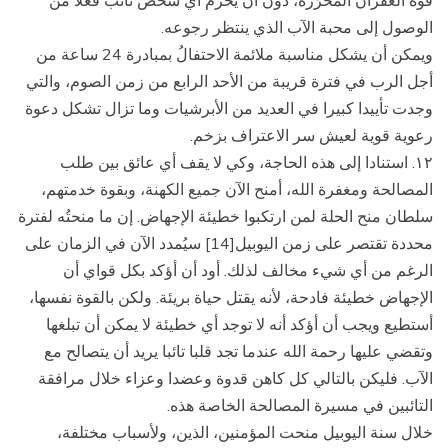
الوصول إلى محبة الآب الذي ينتظر رجوعه.
ويمكن أن يشكل مناسبة ملائمة الاحتفالُ بمبادرة 24 ساعة من
أجل الرب في فترة قريبة من الأحد الرابع من زمن الصوم، والتي
وجدت تأييدا كبيرا في العديد من الأبرشيات وما تزال تشكل دعوة
رعوية قوية لعيش سر الاعتراف بزخم.
١۲. استنادا إلى هذه الحاجة، وكي لا يقف أي عائق بين طلب
المصالحة ومغفرة الله، أمنح الآن جميع الكهنة، وبقوة خدمتهم،
سلطان منح الحلة لمن ارتكبوا خطيئة الإجهاض. إن ما منحتُه لفترة
محددة تقتصر على زمن اليوبيل[14] سيُمدد الآن في الزمان على
الرغم من أي شيء مخالف لذلك. أود أن أؤكد بكل قواي أن
الإجهاض خطيئة فادحة، لأنه يقتل حياة بريئة. ولكن بالقوة نفسها،
أستطيع ويجب أن أؤكد أنه لا توجد أي خطيئة لا يمكن أن تبلغها
وتقضي عليها رحمة الله عندما تجد قلبا تائبا يريد أن يتصالح مع
الآب. فليكن بالتالي كل كاهن قدوة وعضدا وعزاء خلال مرافقة
التائبين في مسيرة المصالحة الخاصة هذه.
خلال سنة اليوبيل منحت المؤمنين، الذين، ولأسباب مختلفة،