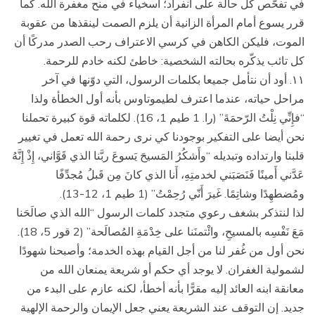
في تفحّص كل حالة على انفراد؛ أسخياء في منح مغفرة الله. كما
قرر يسوع أمام المرأة الزانية أن يلزم الصمت لينقذها من عقوبة
الموت، فليكن الكاهن في كرسي الاعتراف رحب الصدر مدركًا أن
كل تائب يذكّره بحالته الشخصية: خاطئ لكنه خادم للرحمة.
١١. أود أن نتأمل جميعا بكلمات الرسول، التي دوّنها في آخر
مراحل حياته، عندما اعترف لطيموتاوس بأنه أول الخطأة ولذا
“فإِنِّي نِلْتُ الرّحمَةَ” (را. 1 طيم 1، 16). لكلماته قوة كبيرة تحملنا
نحن أيضا على التفكير بوجودنا كي نرى رحمة الله تعمل في تغيير
قلبنا وارتداده وتبديله “وأَشكُرُ المَسيحَ يَسوعَ ربَّنا الذي قَوَّاني، إِذْ إِنَّهُ
عَدَّني أَمينًا فَنَصَبَني لخدمتِهِ، أَنا الذي كانَ مِن قَبلُ مُجدِّفًا
ومُضطهِدًا وشاتِمًا. غَيرَ أَنّي رُحِمْتُ” (1 طيم 1، 12-13).
لذا لنتذكر بشغف رعوي متجدد كلمات الرسول “الله الذي صالَحَنا
مَعَ نَفْسِه بالمسيحِ، وائْتمنَنا على خِدْمَةِ المُصالَحة” (2 قور 5، 18).
نحن أول من غُفر لنا من أجل القيام بهذه الخدمة؛ وأصبحنا شهودًا
لشمولية الغفران. لا يوجد أي حكم أو شريعة يمنعان الله من
معانقة ابنه العائد إليه مقرًّا بأنه أخطأ، لكنه عازم على البدء من
جديد. إن التوقف عند الشريعة يعني جعل الإيمان والرحمة الإلهية