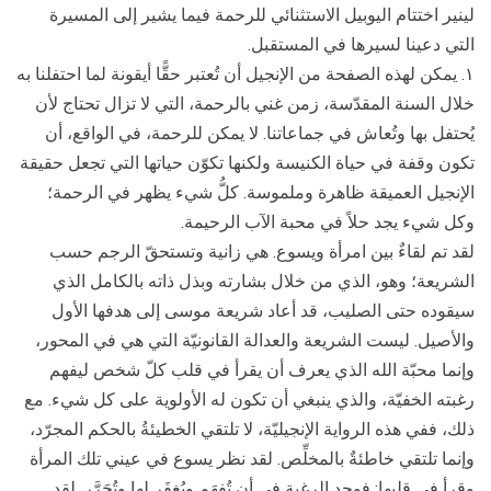
لينير اختتام اليوبيل الاستثنائي للرحمة فيما يشير إلى المسيرة
التي دعينا لسيرها في المستقبل.
١. يمكن لهذه الصفحة من الإنجيل أن تُعتبر حقًّا أيقونة لما احتفلنا به
خلال السنة المقدّسة، زمن غني بالرحمة، التي لا تزال تحتاج لأن
يُحتفل بها وتُعاش في جماعاتنا. لا يمكن للرحمة، في الواقع، أن
تكون وقفة في حياة الكنيسة ولكنها تكوّن حياتها التي تجعل حقيقة
الإنجيل العميقة ظاهرة وملموسة. كلُّ شيء يظهر في الرحمة؛
وكل شيء يجد حلاً في محبة الآب الرحيمة.
لقد تم لقاءٌ بين امرأة ويسوع. هي زانية وتستحقّ الرجم حسب
الشريعة؛ وهو، الذي من خلال بشارته وبذل ذاته بالكامل الذي
سيقوده حتى الصليب، قد أعاد شريعة موسى إلى هدفها الأول
والأصيل. ليست الشريعة والعدالة القانونيّة التي هي في المحور،
وإنما محبّة الله الذي يعرف أن يقرأ في قلب كلّ شخص ليفهم
رغبته الخفيّة، والذي ينبغي أن تكون له الأولوية على كل شيء. مع
ذلك، ففي هذه الرواية الإنجيليّة، لا تلتقي الخطيئةُ بالحكم المجرّد،
وإنما تلتقي خاطئةٌ بالمخلِّص. لقد نظر يسوع في عيني تلك المرأة
وقرأ في قلبها: فوجد الرغبة في أن تُفهَم ويُغفَر لها وتُحَرَّر. لقد