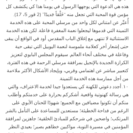
هذه هي الدعوة التي يوجهها الرسول في يومنا هذا كي يكتشف كل
مؤمن قوة المحبة التي تجعل منه “خَلْقاً جَديدًا” (2 قور 5، 17).
أُعبِّر عن امتناني لكل واحد من مرسلي المحبة على هذه الخدمة
الثمينة التي قدموها ليجعلوا نعمة المغفرة فاعلة. لكن هذه الخدمة
الاستثنائية لا تنتهي مع إغلاق الباب المقدس. أود في الواقع أن يبقى
حتى إشعار آخر كعلامة ملموسة لنعمة اليوبيل التي تبقى حية
وفاعلة في مختلف أنحاء العالم. سيقوم المجلس البابوي لتعزيز
الكرازة الجديدة بالإنجيل بمرافقة مرسلي الرحمة في هذه الفترة،
كتعبير مباشر عن اهتمامي وقربي، وبإيجاد الأشكال الأكثر ملاءمة
من أجل ممارسة هذه الخدمة الثمينة.
١۰. أجدد دعوتي للكهنة كي يستعدوا جيدا لخدمة الاعتراف، والتي
هي رسالة كهنوتية واقعية. أشكركم بحرارة على خدمتكم وأطلب
منكم أن تكونوا مضيافين مع الجميع؛ شهودًا للحنان الأبوي على
الرغم من فداحة الخطيئة؛ مستعدين للمساعدة على التأمل بالشر
المرتكب؛ واضحين في شرحكم للمبادئ الخلقية؛ جاهزين لمرافقة
المؤمنين في مسيرة التوبة، مواكبين خطاهم بصبر؛ بعيدي النظر