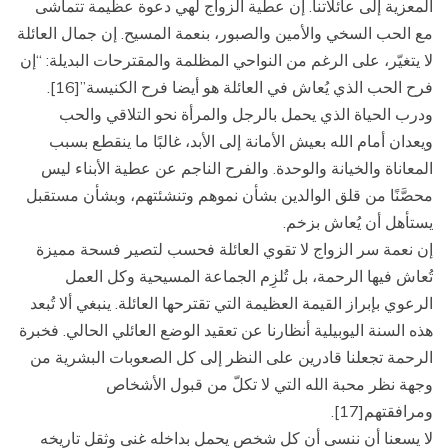
المعزية إلى عائلاتنا. إن عطية الزواج لهي دعوة عظيمة تتماشى
مع الحب السخي والأمين والصبور، بنعمة المسيح. إن جمال العائلة
لا يتغيّر، على الرغم من النواحي المظلمة والمقترحات البديلة: “إن
فرح الحب الذي يُعاش في العائلة هو أيضا فرح الكنيسة”[16].
ودرب الحياة الذي يحمل بالرجل والمرأة نحو التلاقي والحب
ويعدان أمام الله بعيش الأمانة إلى الأبد، غالبًا ما ينقطع بسبب
المعاناة والخيانة والوحدة. والفرح الناجم عن عطية الأبناء ليس
محصَّنًا من قلق الوالدين بشأن نموهم وتنشئتهم، وبشأن مستقبل
يستأهل أن يُعاش بزخم.
إن نعمة سر الزواج لا تقوي العائلة فحسب لتصير فسحة مميزة
تُعاش فيها الرحمة، بل تُلزِم الجماعة المسيحية وكل العمل
الرعوي بإبراز القيمة العظيمة التي تقترحها العائلة. ينبغي ألا تُبعد
هذه السنة اليوبيلية أنظارنا عن تعقيد الوضع العائلي الحالي. فخبرة
الرحمة تجعلنا قادرين على النظر إلى كل الصعوبات البشرية من
وجهة نظر محبة الله التي لا تكلّ من قبول الأشخاص
ومرافقتهم[17].
لا يسعنا أن ننسى أن كل شخص يحمل بداخله غنى وثقل تاريخه