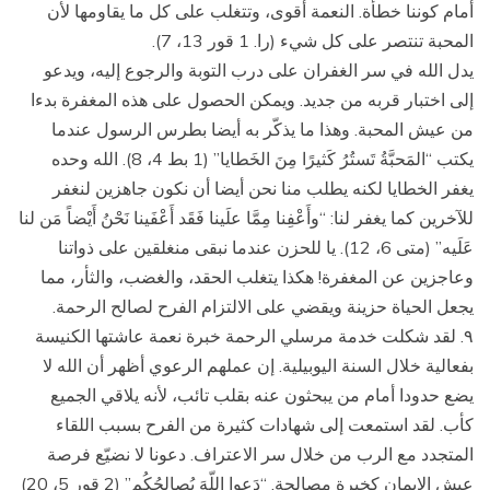
أمام كوننا خطأة. النعمة أقوى، وتتغلب على كل ما يقاومها لأن
المحبة تنتصر على كل شيء (را. 1 قور 13، 7).
يدل الله في سر الغفران على درب التوبة والرجوع إليه، ويدعو
إلى اختبار قربه من جديد. ويمكن الحصول على هذه المغفرة بدءا
من عيش المحبة. وهذا ما يذكّر به أيضا بطرس الرسول عندما
يكتب “المَحبَّةُ تَستُرُ كَثيرًا مِنَ الخَطايا” (1 بط 4، 8). الله وحده
يغفر الخطايا لكنه يطلب منا نحن أيضا أن نكون جاهزين لنغفر
للآخرين كما يغفر لنا: “وأَعْفِنا مِمَّا علَينا فَقَد أَعْفَينا نَحْنُ أَيْضاً مَن لنا
عَلَيه” (متى 6، 12). يا للحزن عندما نبقى منغلقين على ذواتنا
وعاجزين عن المغفرة! هكذا يتغلب الحقد، والغضب، والثأر، مما
يجعل الحياة حزينة ويقضي على الالتزام الفرح لصالح الرحمة.
۹. لقد شكلت خدمة مرسلي الرحمة خبرة نعمة عاشتها الكنيسة
بفعالية خلال السنة اليوبيلية. إن عملهم الرعوي أظهر أن الله لا
يضع حدودا أمام من يبحثون عنه بقلب تائب، لأنه يلاقي الجميع
كأب. لقد استمعت إلى شهادات كثيرة من الفرح بسبب اللقاء
المتجدد مع الرب من خلال سر الاعتراف. دعونا لا نضيّع فرصة
عيش الإيمان كخبرة مصالحة. “دَعوا اللّهَ يُصالِحُكُم” (2 قور 5، 20)