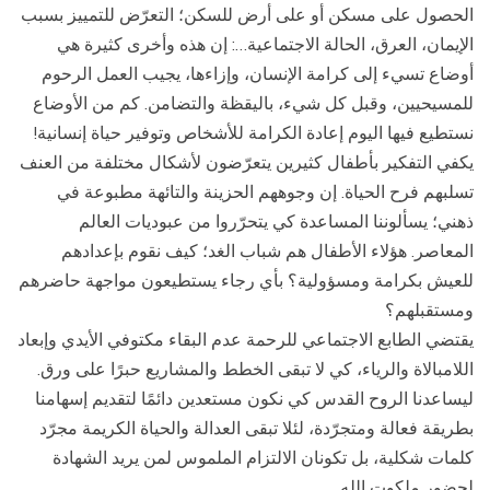
الحصول على مسكن أو على أرض للسكن؛ التعرّض للتمييز بسبب
الإيمان، العرق، الحالة الاجتماعية…: إن هذه وأخرى كثيرة هي
أوضاع تسيء إلى كرامة الإنسان، وإزاءها، يجيب العمل الرحوم
للمسيحيين، وقبل كل شيء، باليقظة والتضامن. كم من الأوضاع
نستطيع فيها اليوم إعادة الكرامة للأشخاص وتوفير حياة إنسانية!
يكفي التفكير بأطفال كثيرين يتعرّضون لأشكال مختلفة من العنف
تسلبهم فرح الحياة. إن وجوههم الحزينة والتائهة مطبوعة في
ذهني؛ يسألوننا المساعدة كي يتحرّروا من عبوديات العالم
المعاصر. هؤلاء الأطفال هم شباب الغد؛ كيف نقوم بإعدادهم
للعيش بكرامة ومسؤولية؟ بأي رجاء يستطيعون مواجهة حاضرهم
ومستقبلهم؟
يقتضي الطابع الاجتماعي للرحمة عدم البقاء مكتوفي الأيدي وإبعاد
اللامبالاة والرياء، كي لا تبقى الخطط والمشاريع حبرًا على ورق.
ليساعدنا الروح القدس كي نكون مستعدين دائمًا لتقديم إسهامنا
بطريقة فعالة ومتجرّدة، لئلا تبقى العدالة والحياة الكريمة مجرّد
كلمات شكلية، بل تكونان الالتزام الملموس لمن يريد الشهادة
لحضور ملكوت الله.