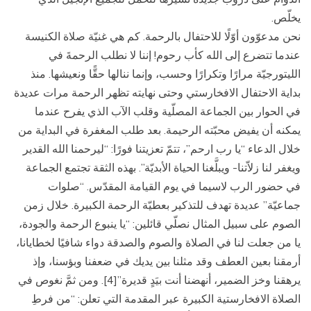
يخلّص.
نحن مدعوّون أوّلًا للاحتفال بالرحمة. كم هي غنيّة صلاة الكنيسة
عندما تتضرع إلى الله كأب رحوم! إننا لا نطلب الرحمةَ في
الليتورجيّة مرارًا وتكرارًا وحسب، وإنما ننالها حقًّا ونعيشها. منذ
بداية الاحتفال الافخارستي وحتى نهايته تظهر الرحمة مرات عديدة
في الحوار بين الجماعة المصلّية وقلب الآب الذي يفرح عندما
يمكنه أن يفيض محبّته الرحيمة. بعد طلب المغفرة في البداية من
خلال الدعاء “يا رب ارحم”، تتمّ تعزيتنا فورًا: “ليرحمنا الله القدير
ويغفر لنا زلاّتنا- ويبلَّغنا الحياة الأبديّة”. بهذه الثقة تجتمع الجماعة
في حضور الرب لاسيما في يوم القيامة المقدّس. “صلوات
جماعيّة” عديدة تهدف للتذكير بعطيّة الرحمة الكبيرة. خلال زمن
الصوم على سبيل المثال نصلّي قائلين: “يا ينبوع الرحمة والجودة،
يا من جعلت لنا في الصلاة والصوم والصدقة دواء شافيًا لخطايانا،
أرمقنا بعين العطف وقد مثلنا بين يديك في ضعفنا وبؤسنا، وإذ
يرهقنا وخز الضمير، أنهضنا أنت بيَدٍ قديرة”[4]. ومن ثمَّ نغوص في
الصلاة الافخارستية الكبيرة عبر المقدمة التي تعلن: “من فرطِ