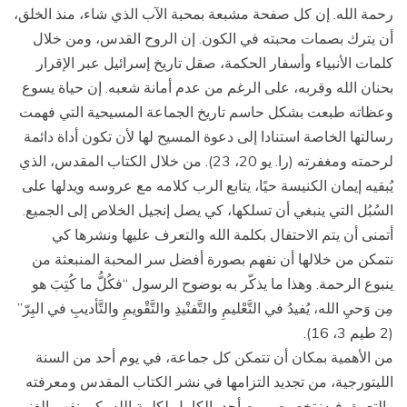
رحمة الله. إن كل صفحة مشبعة بمحبة الآب الذي شاء، منذ الخلق،
أن يترك بصمات محبته في الكون. إن الروح القدس، ومن خلال
كلمات الأنبياء وأسفار الحكمة، صقل تاريخ إسرائيل عبر الإقرار
بحنان الله وقربه، على الرغم من عدم أمانة شعبه. إن حياة يسوع
وعظاته طبعت بشكل حاسم تاريخ الجماعة المسيحية التي فهمت
رسالتها الخاصة استنادا إلى دعوة المسيح لها لأن تكون أداة دائمة
لرحمته ومغفرته (را. يو 20، 23). من خلال الكتاب المقدس، الذي
يُبقيه إيمان الكنيسة حيًا، يتابع الرب كلامه مع عروسه ويدلها على
السُبُل التي ينبغي أن تسلكها، كي يصل إنجيل الخلاص إلى الجميع.
أتمنى أن يتم الاحتفال بكلمة الله والتعرف عليها ونشرها كي
نتمكن من خلالها أن نفهم بصورة أفضل سر المحبة المنبعثة من
ينبوع الرحمة. وهذا ما يذكّر به بوضوح الرسول “فكُلُّ ما كُتِبَ هو
مِن وَحيِ الله، يُفيدُ في التَّعْليمِ والتَّفنْيدِ والتَّقْويمِ والتَّأديبِ في البِرّ”
(2 طيم 3، 16).
من الأهمية بمكان أن تتمكن كل جماعة، في يوم أحد من السنة
الليتورجية، من تجديد التزامها في نشر الكتاب المقدس ومعرفته
والتعمق فيه: تخصيص يوم أحد بالكامل لكلمة الله، كي نفهم الغنى