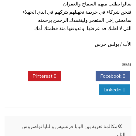
تعالوا نطلب منهم السماح والغفران
فنحن شركاء في جريمة تجهيلهم بتركهم في ايدي الجهلاء
سامحني إخي المتفجر وليتغمدك الرحمن برحمته
التي لا اظنك قد عرفتها او تذوقتها منذ فطمتك أمك
الأب / بولس جرس
SHARE
Pinterest
Twitter
Facebook
Linkedin
تصفّح
مكالمة تعزية بين البابا فرنسيس والبابا تواضروس
الثاني