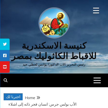
Ski
t
conten
كنيسة الاسكندرية
للاقباط الكاثوليك بمصر
رئيس التحرير الاب الدكتور/ يؤانس لحظي جيد
اخترنا لك
Home
الأب بولس جرس: انسان فجر ذاته إلى اشلاء