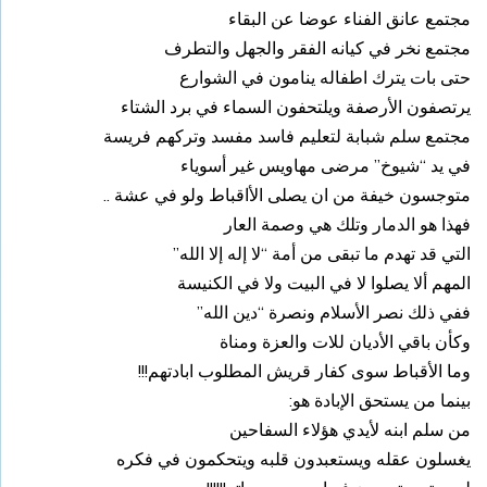
مجتمع عانق الفناء عوضا عن البقاء
مجتمع نخر في كيانه الفقر والجهل والتطرف
حتى بات يترك اطفاله ينامون في الشوارع
يرتصفون الأرصفة ويلتحفون السماء في برد الشتاء
مجتمع سلم شبابة لتعليم فاسد مفسد وتركهم فريسة
في يد “شيوخ” مرضى مهاويس غير أسوياء
متوجسون خيفة من ان يصلى الأاقباط ولو في عشة ..
فهذا هو الدمار وتلك هي وصمة العار
التي قد تهدم ما تبقى من أمة “لا إله إلا الله”
المهم ألا يصلوا لا في البيت ولا في الكنيسة
ففي ذلك نصر الأسلام ونصرة “دين الله”
وكأن باقي الأديان للات والعزة ومناة
وما الأقباط سوى كفار قريش المطلوب ابادتهم!!!
بينما من يستحق الإبادة هو:
من سلم ابنه لأيدي هؤلاء السفاحين
يغسلون عقله ويستعبدون قلبه ويتحكمون في فكره