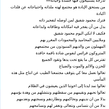
لدرجة يستبيحون فيها جسده وحياته!!!!!!
من يستحق الإبادة هو مجتمع لهته ملذاته واحتياجاته عن فلذات
اكبادة
فترك محمود شفيق لمن اوصله لتفجير ذاته
بدل من أن يفجر فيه امكاناته وطاقاته وابداعاته
فكيف لا ابكي اليوم محمود شفيق
وملاييين المحاميد والمحمودات المغرر بهم
المهملون من والديهم المنبوذون من مجتمعهم
المتروكون فرائس لنفوس شاذة ناقمة حاقدة
تفترس كل ما يقع تحت يدها وتقود الجميع
للحزن والالم والموت والضياع
تعالوا نعمل معا كي يتوقف مجتمعنا الطيب عن انتاج مثل هذه
المآسي
تعالوا نمد ايدنا إلى اخوتنا الذين يعيشون في الظلام
تعالوا نحبهم ونقيمهم من سقطتهم وننتشلهم من وهدة بؤسهم
بدلا من ان ندينهم ونحاكمهم ونطاردهم ونسجنهم ونعدمهم
بدلا من أن نتسامى ونتعالى ونغفر لهم ونسامحهم