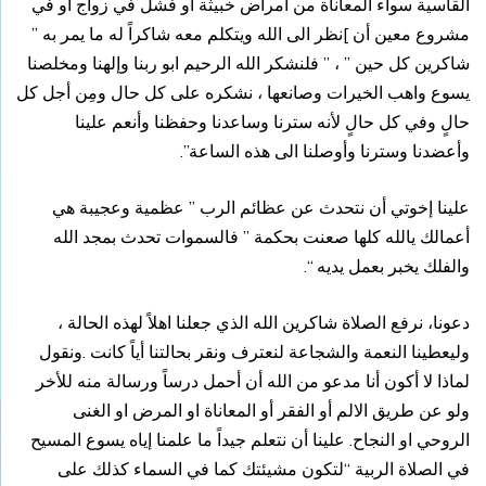
القاسية سواء المعاناة من أمراض خبيثة أو فشل في زواج او في
مشروع معين أن ]نظر الى الله ويتكلم معه شاكراً له ما يمر به ”
شاكرين كل حين ” ، ” فلنشكر الله الرحيم ابو ربنا وإلهنا ومخلصنا
يسوع واهب الخيرات وصانعها ، نشكره على كل حال ومِن أجل كل
حالٍ وفي كل حالٍ لأنه سترنا وساعدنا وحفظنا وأنعم علينا
وأعضدنا وسترنا وأوصلنا الى هذه الساعة”.
علينا إخوتي أن نتحدث عن عظائم الرب ” عظمية وعجيبة هي
أعمالك يالله كلها صعنت بحكمة ” فالسموات تحدث بمجد الله
والفلك يخبر بعمل يديه “.
دعونا، نرفع الصلاة شاكرين الله الذي جعلنا اهلاً لهذه الحالة ،
وليعطينا النعمة والشجاعة لنعترف ونقر بحالتنا أياً كانت .ونقول
لماذا لا أكون أنا مدعو من الله أن أحمل درساً ورسالة منه للأخر
ولو عن طريق الالم أو الفقر أو المعاناة او المرض او الغنى
الروحي او النجاح. علينا أن نتعلم جيداً ما علمنا إياه يسوع المسيح
في الصلاة الربية “لتكون مشيئتك كما في السماء كذلك على