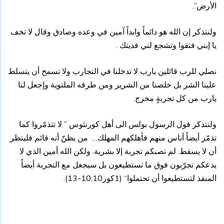
الأرض”.
ولنتذكر إن الله هو دائماً وابداً آمين في وعده وصادق وقال لا تخف
يا إبني فتقوا وتشجع لني فديتك .
نصلي للرب قائلين يارب لا تدخلنا في التجارب ولا تسمح أن يتسلط
علينا الشر بل خلصنا من الشرير ومن طرقه الملتوية وإجعل لنا
يارب من كل تجربةٍ مخرج.
ولنتذكر قول الرسول بولس الى أهل كورنثوس ” لا تتذمّروا كما
تذمّر أيضاً أناس منهم فأهلكهم المهلك… من يظنّ أنه قائم فلينظر
أن لا يسقط. لم تصبكم تجربة إلا بشرية. ولكن الله أمين الذي لا
يدعكم تجرّبون فوق ما تستطيعون بل سيجعل مع التجربة أيضاً
المنفذ لتستطيعوا أن تحتملوا“ (1كور10:10-13).