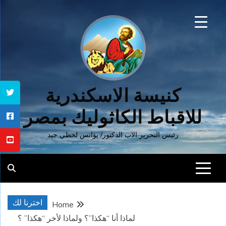
Ski
t
conten
كنيسة الاسكندرية
للاقباط الكاثوليك بمصر
رئيس التحرير الاب الدكتور/ يؤانس لحظي جيد
اخترنا لك
Home
لماذا أنا “هكذا”؟ ولماذا لأخر “هكذا” ؟