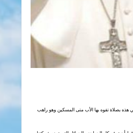
 التهنئة بأعياد الميلاد قائلا: “أختم كلمتي هذه بصلاة تفوه بها الأب متى المسكين وهو راهب