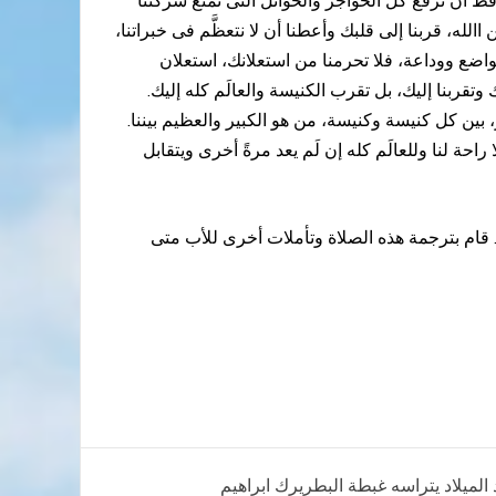
 قط أن ترفع كل الحواجز والحوائل التى تمنع شركتنا
ن االله، قربنا إلى قلبك وأعطنا أن لا نتعظَّم فى خبراتنا،
واضع ووداعة، فلا تحرمنا من استعلانك، استعلان
تقربنا إليك، بل تقرب الكنيسة والعالَم كله إليك.
 بين كل كنيسة وكنيسة، من هو الكبير والعظيم بيننا.
راحة لنا وللعالَم كله إن لَم يعد مرةً أخرى ويتقابل
مناسبة الصلاة موجودة في كتاب صلوات الأب متى المسكين، صلاة على عظة : الطفولة الروحية (عيد الميلاد المجيد 1976). قام بترجمة هذه الصلاة وتأملات أخرى للأب متى
الميلاد يتراسه غبطة البطريرك ابراهيم