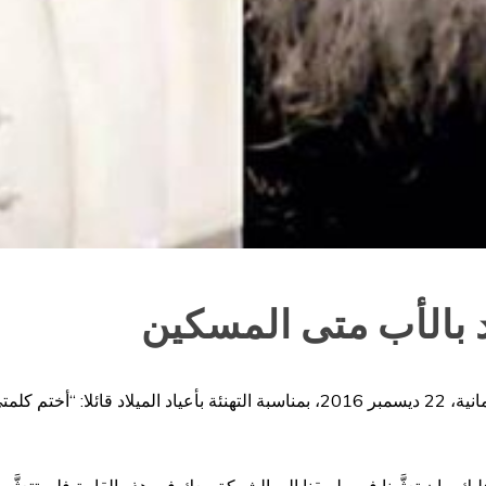
 بالأب متى المسكين
أنهى قداسة البابا فرنسيس كلمته السنوية للكوريا الرومانية، 22 ديسمبر 2016، بمناسبة