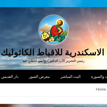
الاسكندرية للاقباط الكاثوليك
رئيس التحرير الاب الدكتور/ يؤانس لحظي جيد
 والصورة
البث المباشر
معرض الصور
دار القديس
Home