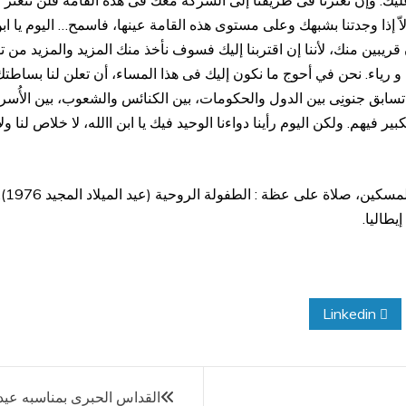
ك. وإن تعثَّرنا فى طريقنا إلى الشركة معك فى هذه القامة فلن تتعثَّر
إلاّ إذا وجدتنا بشبهك وعلى مستوى هذه القامة عينها، فاسمح
…
اليوم يا اب
قريبين منك، لأننا إن اقتربنا إليك فسوف نأخذ منك المزيد والمزيد من ت
و رياء. نحن في أحوج ما نكون إليك فى هذا المساء، أن تعلن لنا بساطتك و
تسابق جنونِى بين الدول والحكومات، بين الكنائس والشعوب، بين الأُسر،
 فيهم. ولكن اليوم رأينا دواءنا الوحيد فيك يا ابن االله، لا خلاص لنا ولا 
بال
يطاليا.
Linkedin
القداس الحبرى بمناسبه عيد 