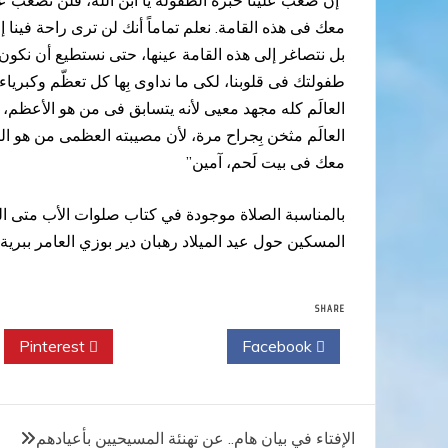
“إن صعب علينا خبرة الطفولة يا ابن الله، فلن تصعب علي
معك فى هذه القامة. نعلم تماماً أنك لن ترى راحة فينا 
بل نتصاغر إلى هذه القامة عينها، حتى نستطيع أن نكون 
طفولتك فى قلوبنا، لكى ما نداوى بِها كل تعظّم وكبرياء 
العالَم كله مجهد معيى لأنه يتسابق فى من هو الأعظم، 
العالَم مثخن بِجراح مرة، لأن مصيبته العظمى من هو الكبير
معك فى بيت لَحم، آمين”
المسكين حول عيد الميلاد رهبان دير بوزي العامر ببرية إ
SHARE
Pinterest
Twitter
Facebook
تصفّح
الإفتاء في بيان هام.. عن تهنئة المسيحيين بأعيادهم