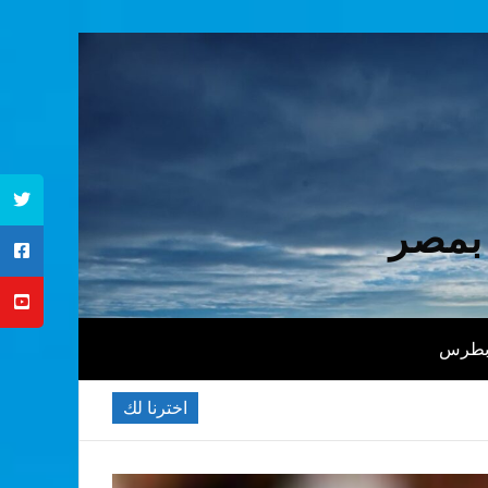
 بمصر
 بطرس
اخترنا لك