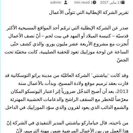
13 يناير, 2017
1 min read
admin
تقرير الشركة الإيطالية التي تتولّى الأعمال
صدر عن الشركة الإيطلية التي ترمّم أحد المواقع المسيحية الأكثر
قدسيّة – كنيسة الميلاد أو المهد في بيت لحم – أنّ نصف الأعمال
أُنجزت مع مشروع الأربعة عشر مليون يورو، والذي كشف حتّى
الساعة عن لوحة موزاييك تعود للحقبة الصليبية، كانت مخفيّة تحت
الجصّ.
وقد كانت “بياشنتي” الشركة العائليّة من مدينة براتو التوسكانية قد
فازت بعقد ترميم موقع ولادة المسيح، وبدأت بالأعمال سنة
2013، بعد أن أصبح التدخّل ضرورياً إثر اعتبار اليونسكو المكان
معرّضاً للخطر مع السقف الراشح والدعامات الخشبية المهترئة
والشمع الذائب الذي يعود لقرون والذي سوّد الموزاييك في الداخل.
من ناحيته، قال جياماركو بياشنتي المدير التنفيذي في الشركة إنّ
هذا العمل من بين الأعمال المرضية ضمن مهنة الترميم، لأنّ