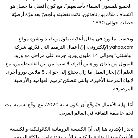
“الجميع يلمسون السماء بأصابعهم”، مع كون أفضل ما حصل هو
اكتشاف ملاك بين نافذتين، تمّت تغطيته بالجصّ بعد هزّة أرضيّة
حصلت حوالى 1830.
وبحسب ما ورد في مقال أعدّته نيكول وينفيلد ونشره موقع
yahoo.com الإلكتروني، إنّ أعمال الترميم التي قدّرتها شركة
“بياشنتي” بحوالى 14 مليون يورو، جرت على مراحل مع ورود
التمويل من بلدان وواهبين أفراد، لا سيما من بين الفلسطينيين، مع
العلم أنّ إنجاز العمل ما زال يحتاج إلى حوالى 5 ملايين يورو أخرى
لإنهاء المرحلة الأخيرة، والتي تتضمّن ترميم العواميد والأرضية
المرصوفة.
أمّا نهاية الأعمال فيُتوقّع أن تكون سنة 2020، مع توقّع تسمية بيت
لحم عاصمة الثقافة في العالم العربي.
تجدر الإشارة هنا إلى أنّ الكنيسة الرومانية الكاثوليكية والكنيسة
الأرثوذكسية اليونانية والكنيسة الأرمنية تتشاطر ملكيّة الموقع،