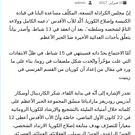
15 فبراير, 2017
admin
إنّ مجلس الكرادلة التسعة، المكلّف مساعدة البابا في قيادة
الكنيسة وإصلاح الكوريا، أكّد للأب الأقدس “دعمه الكامل وولاءه
التامّ لشخصه وسلطته”، بعد أن انعقد في 13 شباط، وأصدر بياناً
يتعلّق بأحداث العدائية الأخيرة ضدّ الحبر الأعظم.
أمّا الاجتماع بحدّ ذاته فسينتهي في 15 شباط، في ظلّ الانتقادات
التي علت مؤخّراً واتّخذت شكل ملصقات في روما، بناء على ما
ورد في مقال من إعداد آن كوريان من القسم الفرنسي في
زينيت.
تجدر الإشارة إلى أنّه في بداية اللقاء، شكر الكاردينال أوسكار
أندريس رودريغز مارادياغا منسّق المجموعة الحبر الأعظم على
كلماته خلال أمنياته المليئة بالتشجيع والإرشاد للكوريا الرومانية
في 22 كانون الأول الماضي، خاصّة وأنّ الأب الأقدس أعطى 12
معياراً للتصرّف بهدف متابعة إصلاح الكوريا: الارتداد الشخصي،
الحسّ الراعوي، الحسّ الرسولي، العقلانيّة، العمليّة، العصريّة،