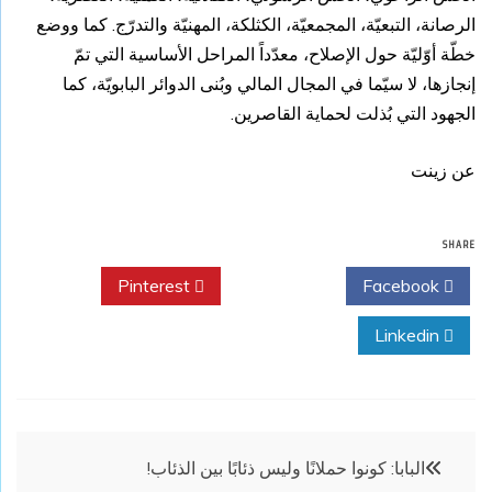
الرصانة، التبعيّة، المجمعيّة، الكثلكة، المهنيّة والتدرّج. كما ووضع
خطّة أوّليّة حول الإصلاح، معدّداً المراحل الأساسية التي تمّ
إنجازها، لا سيّما في المجال المالي وبُنى الدوائر البابويّة، كما
الجهود التي بُذلت لحماية القاصرين.
عن زينت
SHARE
Pinterest
Twitter
Facebook
Linkedin
تصفّح
البابا: كونوا حملانًا وليس ذئابًا بين الذئاب!