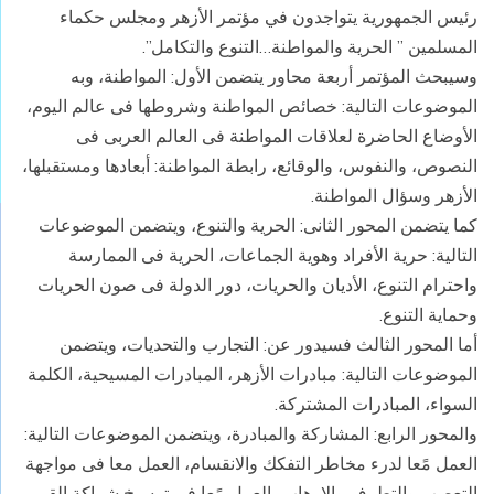
رئيس الجمهورية يتواجدون في مؤتمر الأزهر ومجلس حكماء
المسلمين ” الحرية والمواطنة…التنوع والتكامل”.
وسيبحث المؤتمر أربعة محاور يتضمن الأول: المواطنة، وبه
الموضوعات التالية: خصائص المواطنة وشروطها فى عالم اليوم،
الأوضاع الحاضرة لعلاقات المواطنة فى العالم العربى فى
النصوص، والنفوس، والوقائع، رابطة المواطنة: أبعادها ومستقبلها،
الأزهر وسؤال المواطنة.
كما يتضمن المحور الثانى: الحرية والتنوع، ويتضمن الموضوعات
التالية: حرية الأفراد وهوية الجماعات، الحرية فى الممارسة
واحترام التنوع، الأديان والحريات، دور الدولة فى صون الحريات
وحماية التنوع.
أما المحور الثالث فسيدور عن: التجارب والتحديات، ويتضمن
الموضوعات التالية: مبادرات الأزهر، المبادرات المسيحية، الكلمة
السواء، المبادرات المشتركة.
والمحور الرابع: المشاركة والمبادرة، ويتضمن الموضوعات التالية:
العمل مًعا لدرء مخاطر التفكك والانقسام، العمل معا فى مواجهة
التعصب والتطرف والإرهاب، العمل مًعا فى ترسيخ شراكة القيم