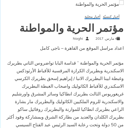
أخبار كنسيّة
أخبار محلية
مؤتمر الحرية والمواطنة
4 مارس, 2017
Naghi
اعداد مراسل الموقع من القاهرة – ناجى كامل
مؤتمر الحرية والمواطنة ” قداسة البابا تواضروس الثاني بطريرك
الاسكندرية وبطريرك الكرازة المرقسية للأقباط الأرثوذكس
وغبطة ابينا البطريرك الانبا / إبراهيم إسحق بطريرك الكرسي
الاسكندري للأقباط الكاثوليك واصحاب الغبطة البطريرك
غريغوريوس الثالث بطريرك انطاكيا وسائر المشرق واورشليم
والاسكندرية للروم الملكيين الكاثوليك والبطريرك مار بشارة
الراعي بطريرك انطاكيا للموارنة والبطريرك روفائيل ساكو
بطريرك الكلدان والعديد من بطاركة الشرق وبمشاركة وفود أكثر
من 50 دولة وتحت رعاية السيد الرئيس عبد الفتاح السيسي