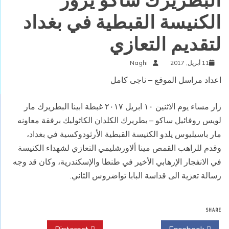
البطريرك ساكو يزور
الكنيسة القبطية في بغداد
لتقديم التعازي
11 أبريل, 2017
Naghi
اعداد مراسل الموقع – ناجى كامل
زار مساء يوم الاثنين ١٠ ابريل ٢٠١٧ غبطة ابينا البطريرك مار
لويس روفائيل ساكو – بطريرك الكلدان الكاثوليك برفقة معاونه
مار باسيليوس يلدو الكنيسة القبطية الأرثودوكسية في بغداد،
وقدم للراهب القمص مينا ألاورشليمي التعازي لشهداء الكنيسة
في الانفجار الإرهابي الأخير في طنطا والإسكندرية، وكان قد وجه
رسالة تعزية الى قداسة البابا تواضروس الثاني.
SHARE