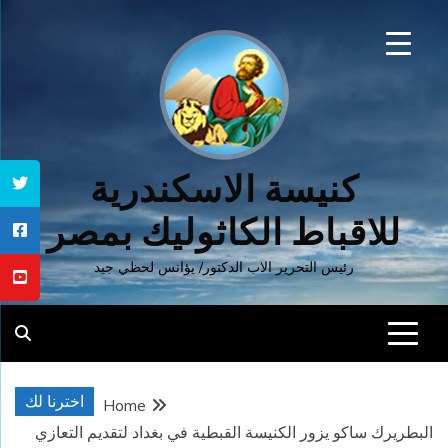
Ski
t
conten
كنيسة الاسكندرية
للاقباط الكاثوليك بمصر
رئيس التحرير الاب الدكتور/ يؤانس لحظي جيد
اخترنا لك
Home
البطريرك ساكو يزور الكنيسة القبطية في بغداد لتقديم التعازي