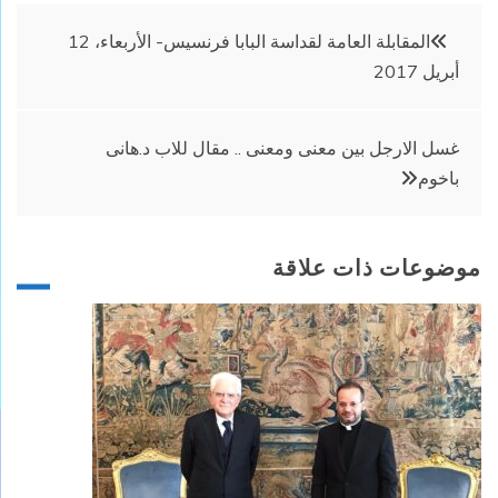
تصفّح
المقابلة العامة لقداسة البابا فرنسيس- الأربعاء، 12
أبريل 2017‏
المقالات
غسل الارجل بين معنى ومعنى .. مقال للاب د.هانى
باخوم
موضوعات ذات علاقة