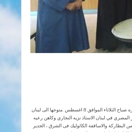
غادر صاحب الغبطة أبينا البطريرك ابراهيم اسحق بطريرك الاسكندريه وسائر الكرازه المرقسية للاقباط الكاثوليك،مطار القاهره صباح الثلاثاء الموافق 8 اغسطس .متوجها الى لبنان
مصري في لبنان الاستاذ نزيه النجاري وكاهن رعيه
 البطاركة والاساقفة الكاثوليك فى الشرق ، الجدير