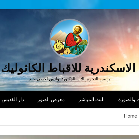
الاسكندرية للاقباط الكاثوليك
رئيس التحرير الاب الدكتور/ يؤانس لحظي جيد
 والصورة
البث المباشر
معرض الصور
دار القديس
Home