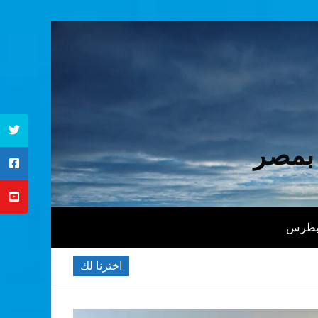
 بمصر
 بطرس
اخترنا لك