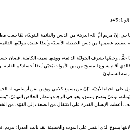
45).
يلي: إنّ مريم أمَّ الله البريئة من الدنس والدائمة البتوليّة، لمّا بلغت
بعقيدة عصمتها من دنس الخطيئة الأصليّة وأيضًا عقيدة بتوليّتها الدائمة.
ا حقًّا، وخصّها بشرف البتوليّة الدائمة، ووهبها نعمته الكاملة، فصان جس
وسه السماويّ.
ل على الحياة الأبديّة: “إنّ مَن يسمع كلامي ويؤمن بمَن أرسلني، له الحياة
مانه، بوعيّ ونضج وعمق، يحيا في الرجاء بانتظار الخلاص النهائيّ، “ونترجّى
 أعطت الإنسان القدرة على الانتقال من الضعف إلى القوّة، من الخطي
لابنها يسوع الذي انتصر على الموت والخطيئة. لقد نالت العذراء مريم، نع