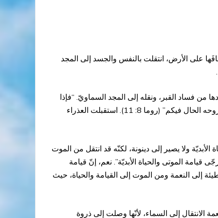
 مطافَها على الأرض، انتقلت بالنفس والجسد إلى المجد
دها من فساد القبر، ونقله إلى المجد السماويّ. “فإذا
كان الروح الذي أقام يسوع من بين الأموات حالاًّ فيكم فالذي أقام يسوع المسيح من بين الأموات يُحيّي أيضًا أجسادكم الفانية بروحه الحال فيكم” (روما 8: 11). استقبلت العذراء
 الأبديّة ولا يصير إلى دينونة، لكنّه قد انتقل من الموت
 قيامة الموتى والحياة الأبديّة”. نعم، إنّ قيامة
ئة إلى النعمة ومن الموت إلى القيامة والحياة، حيث
مة الانتقال إلى السماء، لأنّها وصلت إلى ذروة