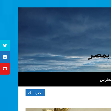
 بمصر
 بطرس
اخترنا لك