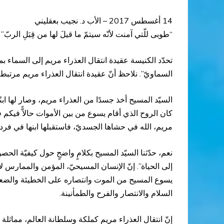
14 أغسطس 2017 – الأب د. نجيب بعقليني
“طوبى للّتي آمنت لأنّه سيتمّ ما قيلَ لها من قِبَلِ الربّ” (لو 1: 
تحدّد الكنيسة عقيدة انتقال العذراء مريم إلى السماء بما 
السماويّ”. نلاحظ أنّ عقيدة انتقال العذراء مريم مرتبطة 
السيّد المسيح أخذ جسدًا من العذراء مريم، وصار لها ابنً
مريم، الله في حشاها الجسديّ، فاستقبلها ابنها في فرد
نعم، حدّثنا السيّد المسيح بكلامٍ واضحٍ حول كيفيّة الحصو
إلى الحياة”. إنّ الإنسان المسيحيّ، المؤمن والممارس لإي
يسوع المسيح من الموت وانتصاره على الخطيئة والضعف،
السلام والانتصار والفرح والطمأنينة.
إنّ انتقال العذراء مريم كملكة وسلطانة العالم، مماثلة 