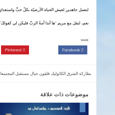
لنعمل جاهدين لعيش الحياة الأرضيّة بكلّ حبٍّ واستعدادٍ لل
نعم، لنقل مع مريم “ها أنذا أمةُ الربِّ فليكن لي كقولكَ” (لو 1: 38)، لأنّ إيمانها، هو فعل تقدمة وطاعة وثقة، هو قم
SHARE
Pinterest
Twitter
Facebook
تصفّح
بطاركة الشرق الكاثوليك قلقون حيال مستقبل المجتمعا
المقالات
موضوعات ذات علاقة