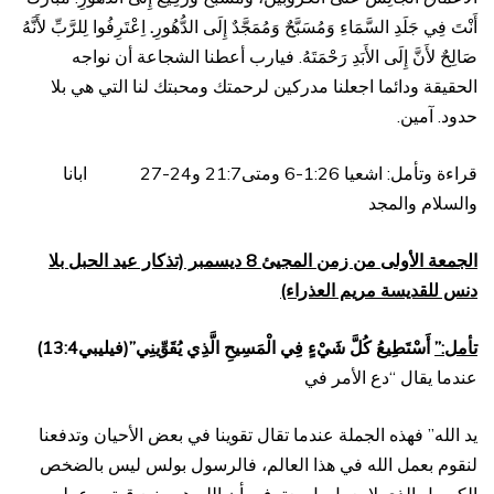
أَنْتَ فِي جَلَدِ السَّمَاءِ وَمُسَبَّحٌ وَمُمَجَّدٌ إِلَى الدُّهُورِ
.
اِعْتَرِفُوا لِلرَّبِّ لأَنَّهُ
صَالِحٌ لأَنَّ إِلَى الأَبَدِ رَحْمَتَهُ. فيارب أعطنا الشجاعة أن نواجه
الحقيقة ودائما اجعلنا مدركين لرحمتك ومحبتك لنا التي هي بلا
حدود. آمين.
قراءة وتأمل: اشعيا 1:26-6 ومتى21:7 و24-27 ابانا
والسلام والمجد
الجمعة الأولى من زمن المجيئ 8 ديسمبر (تذكار عيد الحبل بلا
دنس للقديسة مريم العذراء)
تأمل:”
أَسْتَطِيعُ كُلَّ شَيْءٍ فِي الْمَسِيحِ الَّذِي يُقَوِّينِي”(فيليبي13:4)
عندما يقال “دع الأمر في
يد الله” فهذه الجملة عندما تقال تقوينا في بعض الأحيان وتدفعنا
لنقوم بعمل الله في هذا العالم، فالرسول بولس ليس بالضخص