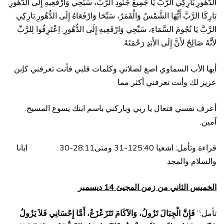
الدُّهُورِ.بَارِكِي الرَّبَّ يَا جَمِيعَ جُنُودِ الرَّبِّ، سَبِّحِي وَارْفَعِيهِ إِلَى الدُّهُورِ.
بَارِكَا الرَّبَّ أَيُّهَا الشَّمْسُ وَالْقَمَرُ، سَبِّحَا وَارْفَعَاهُ إِلَى الدُّهُورِ.بَارِكِي
الرَّبَّ يَا نُجُومَ السَّمَاءِ، سَبِّحِي وَارْفَعِيهِ إِلَى الدُّهُورِ. اِعْتَرِفُوا لِلرَّبِّ
لأَنَّهُ صَالِحٌ لأَنَّ إِلَى الأَبَدِ رَحْمَتَهُ.
أيها الأب السماوي اصغ لصلاتي وكلمات قلبي فأنت تعرفني كإبن
عزيز لك وأنت تعرفني أكثر مما
أعرف نفسي فتعال يا ربي وباركني باسم ابنك يسوع المسيح.
آمين.
قراءة وتأمل: اشعيا 125:40-31 ومتى28:11-30 ابانا
والسلام والمجد
الخميس الثاني من زمن المجيئ 14 ديسمبر
تأمل:”
فَإِنَّ الْجِبَالَ تَزُولُ، وَالآكَامَ تَتَزَعْزَعُ، أَمَّا إِحْسَانِي فَلاَ يَزُولُ