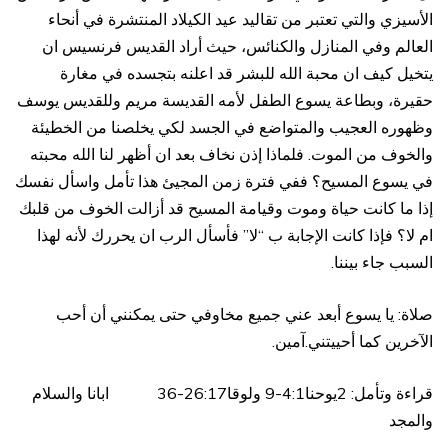
الأسيزي والتي تعتبر من تقاليد عيد الكيلاد المنتشرة في أنحاء
العالم وفي المنازل والكنائس، حيث أراد القديس فرنسيس ان
يتخيل كيف ان محبة الله للبشر قد اعلنه بتجسده في مغارة
حقيرة، وبطاعة يسوع الطفل لأمه القديسة مريم وللقديس يوسف
وظهوره العجيب والمتواضع في الجسد لكي يخلصنا من الخطيئة
والخوف من الموت. فلماذا إذن نخاف بعد ان أظهر لنا الله محبته
في يسوع المسيح؟ ففي فترة زمن المجيئ هذا تأمل واسأل نفسك
إذا ما كانت حياة وموت وقيامة المسيح قد أزالت الخوف من قلبك
ام لا؟ فإذا كانت الإجابة ب “لا” فأسأل الرب ان يحررك لأنه لهذا
السبب جاء بيننا.
صلاة: يا يسوع أبعد عني جميع مخاوفي حتى يمكنني أن أحب
الآخرين كما أحييتني.آمين.
قراءة وتأمل: 2يوحنا4:1-9 ولوقا26:17-36 ابانا والسلام
والمجد