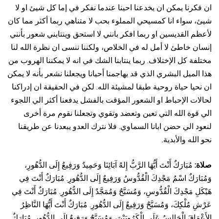
ان فكرنا يمكن ان يخدعنا احينا عندما نفكر في إما كل شيئ او لا
شيئ، سواء انا كمسيحي المملوء بحب لا متناهي ربما أكثر مما كان
لأعظم القديسين او ربما افكر بانني لا استحق وينتابني شعور بأنني
إنسان خاطئ لا أمل له في الخلاص، ولكننا ننسى ان نظرة الله لنا
مختلفة كل الإختلاف. ربما ينتابنا الشك في انه لا يمكننا الهروب من
هذا الميل البشري الذي قد يهاجمنا أحيانا ويجعلنا نشعر بأنه لا يمكن
ان نحيا حياة روحية طبقا لمشيئة الله. لكن في الحقيقة ان إدراكنا
لحالات الإحباط او الشعور المؤقت بالفشل يدفعنا أكثر الي اللجوء
الي قوة الله التي تعين وتعضد وتقوي وتجعلنا نقوم مرة أخرى
لنعود الي حضن ابانا السماوي. فلا نترك العدو يبعدنا عن طريقنا
نحو الله والأبدية.
صلاة:
مُبَارَكٌ أَنْتَ أَيُّهَا الرَّبُّ إِلهُ آبَائِنَا وَحَمِيدٌ وَرَفِيعٌ إِلَى الدُّهُورِ،
وَمُبَارَكٌ اسْمُ مَجْدِكَ الْقُدُّوسُ وَرَفِيعٌ إِلَى الدُّهُورِ. مُبَارَكٌ أَنْتَ فِي
هَيْكَلِ مَجْدِكَ الْقُدُّوسِ، وَمُسَبَّحٌ وَمُمَجَّدٌ إِلَى الدُّهُورِ. مُبَارَكٌ أَنْتَ فِي
عَرْشِ مُلْكِكَ، وَمُسَبَّحٌ وَرَفِيعٌ إِلَى الدُّهُورِ. مُبَارَكٌ أَنْتَ أَيُّهَا النَّاظِرُ
الأَعْمَاقَ الْجَالِسُ عَلَى الْكَرُوبَيْنَ، وَمُسَبَّحٌ وَرَفِيعٌ إِلَى الدُّهُورِ. مُبَارَكٌ