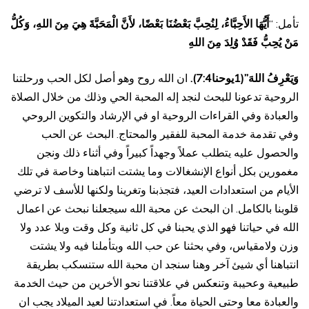
تأمل: “
أَيُّهَا الأَحِبَّاءُ، لِنُحِبَّ بَعْضُنَا بَعْضًا، لأَنَّ الْمَحَبَّةَ هِيَ مِنَ اللهِ، وَكُلُّ
مَنْ يُحِبُّ فَقَدْ وُلِدَ مِنَ اللهِ
وَيَعْرِفُ اللهَ”(1يوحنا7:4).
ان الله روح وهو أصل لكل الحب ورحلتنا
الروحية تدعونا للبحث لنجد إله المحبة الحي وذلك من خلال الصلاة
والعبادة وفي القراءات الروحية او في الإرشاد والتكوين الروحي
وفي تقدمة خدمة المحبة للفقير والمحتاج. البحث عن الحب
والحصول عليه يتطلب عملاً وجهداً كبيراً وفي أثناء ذلك ونجن
مغمورين بكل أنواع الإنشغالات وما يشتت انتباهنا وخاصة في تلك
الأيام من استعدادات العيد، فتجذبنا وتغرينا ولكنها للأسف لا ترضي
قلوبنا بالكامل. ان البحث عن محبة الله سيجعلنا نبحث عن اعمال
الله في حياتنا فهو الذي يحبنا في كل ثانية وكل وقت وبلا عدد ولا
وزن ولامقياس، وفي بحثنا عن حب الله وبتأملنا فيه ولا يشتت
انتباهنا أي شيئ آخر وهنا سنجد ان محبة الله ستنسكب بطريقة
طبيعية وعحيبة وتنعكس في علاقتنا نحو الأخرين من حيث الخدمة
والعبادة معا وحتى الحياة معاً. في استعدادتنا لعيد الميلاد يجب ان