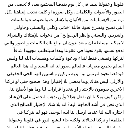
قلوبنا وعقولنا بينما في كل يوم يقذفنا المجتمع بعدد لا يُحصى من
الصور والأصوات والكلمات، وكل صورة او كلمة تجذب إنتباهنا لكل
نوع من الإهتمامات من الألوان والإشارات والضوضاء والكلمات
التي تصيح وتصرخ نحونا قائلة:”خذني وكلني والبسني وحاولني
واشربني والبسني وانظر الي..والخ” من دعوات للإمتلاك والشراء.
لا يمكننا ببساطة ان نبتعد بدون ان نبتلع تلك الكلمات والصور والتي
تدفع نفسها بقوة نحونا في عقولنا وهذا سيتطلب مجهودا شاقاً
لتركها ونصغي فقط لنداء ودعوة وكلمات وهمسات الله لنا وليس
العالم بجميع مغرياته فالعالم يصور لنا انه السيد وإله هذا العالم
فيدفعنا نحوه لنرتمي بين يديه تاركين وناسيين إلهنا الحي الحقيقي
والأزلي. ليس هناك يوما يمضي بلا إختيارا وهذا صحيح حتى لو تركنا
الآخرين يقومون بالإختيار او يتخذوا قرارات لنا وما هو الأصلح لنا.
ولكن كيف يمكننا ان نفعل هذا؟ وأين نذهب لنحصل على الإرشاد
الذي نحن في أشد الحاجة اليه؟ انه بلا شك الإختيار الصالح الذي
اختاره الله لنا عندما ارسل لنا ابنه الوحيد، فهو لم يتركنا في
الظلمة او تركنا لخيالاتنا ولكنه جاء ليشع النور في قلوبنا وعقولنا
وشوقنا الروحي ولحياة الأبد. بالمسيح يسوع وفيه جعلنا انقياء وبلا