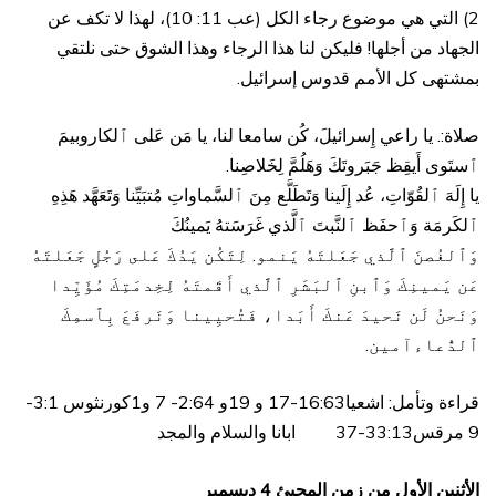
2) التي هي موضوع رجاء الكل (عب 11: 10)، لهذا لا تكف عن
الجهاد من أجلها! فليكن لنا هذا الرجاء وهذا الشوق حتى نلتقي
بمشتهى كل الأمم قدوس إسرائيل.
صلاة:. يا راعي إِسرائيلَ، كُن سامعا لنا، يا مَن عَلى ٱلكاروبيمَ
ٱستَوى أَيقِظ جَبَروتَكَ وَهَلُمَّ لِخَلاصِنا.
يا إِلَهَ ٱلقُوّاتِ، عُد إِلَينا وَتَطَلَّع مِنَ ٱلسَّماواتِ مُتبَيِّنا وَتَعَهَّد هَذِهِ
ٱلكَرمَة وَٱحفَظ ٱلنَّبتَ ٱلَّذي غَرَسَتهُ يَمينُكَ
وَٱلغُصنَ ٱلَّذي جَعَلتَهُ يَنمو. لِتَكُن يَدُكَ عَلى رَجُلٍ جَعَلتَهُ
عَن يَمينِكَ وَٱبنِ ٱلبَشَرِ ٱلَّذي أَقَمتَهُ لِخِدمَتِكَ مُؤَيِّدا
وَنَحنُ لَن نَحيدَ عَنكَ أَبَدا، فَتُحيِينا وَنَرفَعَ بِٱسمِكَ
ٱلدُّعاءآمين.
قراءة وتأمل: اشعيا16:63-17 و 19و 2:64- 7 و1كورنثوس 3:1-
9 مرقس33:13-37 ابانا والسلام والمجد
الأثنين الأول من زمن المجيئ 4 ديسمبر