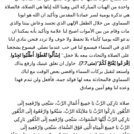
واحدة من الهبات المباركة التي وهبنا الله إياها هي الصلاة، فالصلاة
هي تذكرة يومية لسر عمادنا المقدس وتأكيد ان الله هو ابونا
السماوي. من خلال الطفل الإلهي الذي تجسد وعاش بيننا والذي
مات وقام من بين الأموات اصبح لنا علامة وتأكيد بأنه يمكننا ان
ندعو الله يوميا كأبناء بلا تحفظ ولا خوف ولا تردد فنحن ننادي ابانا
الذي في السماء فيسمع لنا في حب عندما نصلي. فيسوع يشجعنا
على الصلاة والتحادث معه بلا خجل:”
اِسْأَلُوا تُعْطَوْا. اُطْلُبُوا تَجِدُوا.
اِقْرَعُوا يُفْتَحْ لَكُمْ”(متى7:7).
حاول ان تغلق عينيك وارفع يداك
واستعد لتقبل بركات السماء واقضي بعض الوقت مع اباك
السماوي فالمحادثة معه لها فوائد جمة، فأفعل ولن تندم فهذا
وعده لنا وهو آمين وصادق.
صلاة: بَارِكِي الرَّبَّ يَا جَمِيعَ أَعْمَالِ الرَّبِّ، سَبِّحِي وَارْفَعِيهِ إِلَى
الدُّهُورِ. بَارِكُوا الرَّبَّ يَا مَلاَئِكَةَ الرَّبِّ، سَبِّحُوا وَارْفَعُوهُ إِلَى الدُّهُورِ.
بَارِكِي الرَّبَّ أَيَّتُهَا السَّمَوَاتُ، سَبِّحِي وَارْفَعِيهِ إِلَى الدُّهُورِ. بَارِكِي
الرَّبَّ يَا جَمِيعَ الْمِيَاهِ الَّتِي فَوْقَ السَّمَاءِ، سَبِّحِي وَارْفَعِيهِ إِلَى