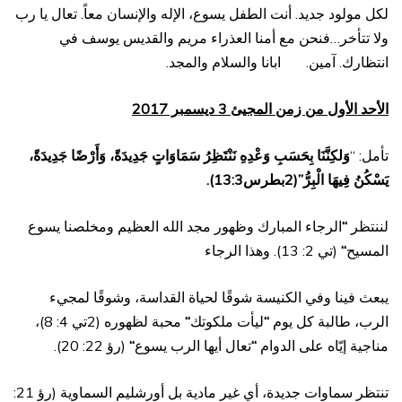
لكل مولود جديد. أنت الطفل يسوع، الإله والإنسان معاً. تعال يا رب
ولا تتأخر…فنحن مع أمنا العذراء مريم والقديس يوسف في
انتظارك. آمين. ابانا والسلام والمجد.
الأحد الأول من زمن المجيئ 3 ديسمبر 2017
تأمل: “
وَلكِنَّنَا بِحَسَبِ وَعْدِهِ نَنْتَظِرُ سَمَاوَاتٍ جَدِيدَةً، وَأَرْضًا جَدِيدَةً،
يَسْكُنُ فِيهَا الْبِرُّ”(2بطرس13:3).
لننتظر
“
الرجاء المبارك وظهور مجد الله العظيم ومخلصنا يسوع
المسيح
“
(تي 2: 13). وهذا الرجاء
يبعث فينا وفي الكنيسة شوقًا لحياة القداسة، وشوقًا لمجيء
الرب، طالبة كل يوم
“
ليأت ملكوتك
“
محبة لظهوره (2تي 4: 8)،
مناجية إيّاه على الدوام
“
تعال أيها الرب يسوع
“
(رؤ 22: 20).
تنتظر سماوات جديدة، أي غير مادية بل أورشليم السماوية (رؤ 21: