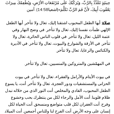
حِينَئِذٍ تَتَلَذَّذُ بِالرَّبِّ، وَيُرَكِّبُكَ عَلَى مُرْتَفَعَاتِ الأَرْضِ، وَيُطْعِمُكَ مِيرَاثَ
يَعْقُوبَ أَبِيكَ، لأَنَّ فَمَ الرَّبِّ تَكَلَّمَ»(اشعيا14:58). آمين
صلاة
: أيها الطفل المحبوب اشتقنا إليك، تعال ولا تتأخر. أيها الطفل
الإلهي ظمأت نفسنا إليك، تعال ولا تتأخر. في وضح النهار وفي
عتمة الليل، تعال ولا تتأخر. في قلوب الناس الحائرة، تعال ولا
تتأخر. في الأزقة والشوارع والبيوت، تعال ولا تتأخر. في الأديرة
والكنائس والرعايا، تعال ولا تتأخر.
في المهمّشين والمتروكين والمنسيين، تعال ولا تتأخر.
في بيوت الأيتام والأرامل والفقراء، تعال ولا تتأخر. في بيوت
الحزانى والمستشفيات ودور العجزة، تعال ولا تتأخر. أنت، يا يسوع
الطفل المحبوب، الفادي والمخلص. أنت النور الذي من خلاله نبدل
ظلام قلوبنا. أنت الأمل والرجاء لكل من ينتظرك بحب وخشوع
وفرح. أنت الغفران لكل قلب متواضع ومنسحق. أنت الحياة لكل
إنسان على وجه الأرض. أنت الفرح لنا وللناس أجمعين. أنت الميلاد