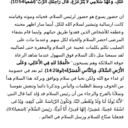
عَنْكِ، وَعَهْدُ سَلاَمِي لاَ يَتَزَعْزَعُ، قَالَ رَاحِمُكِ الرَّبُّ”(اشعيا10:54).
ان حضور يسوع هو حضور لرئيس السلام، فحياته وموته وقيامته
كانت ارسالية وتبشير لسلام الله للكل. أينما سار اظهر محبته
وعطفه للأشخاص الذين فقدوا طريق حياتهم. واينما قام بشفاء
المرضى احضر السلام والحياة لكل منهم. وعندما مات على
الصليب تكلم بكلمات عجيبة عن السلام والمغفرة حتى لصالبيه.
لقد سمعنا مثل ذلك السلام فوق السهول عندما شاهد الرعاة
جوقة الملائكة وهم يسبحون:”
«الْمَجْدُ للهِ فِي الأَعَالِي، وَعَلَى
الأَرْضِ السَّلاَمُ، وَبِالنَّاسِ الْمَسَرَّةُ»(لوقا14:2).
لم نعد في خصومة
او عداء مع الله ولكن نحيا في سلام وتوافق وبركة. هذا السلام هدأ
من الخوف وسط الظلمات واليأس وتذكرنا دائما وتنعش نفوسنا
وتملأنا بالفرح والرجاء من أن رئيس السلام قد وُلد كما قال النبي:
“لأَنَّهُ يُولَدُ لَنَا وَلَدٌ وَنُعْطَى ابْنًا، وَتَكُونُ الرِّيَاسَةُ عَلَى كَتِفِهِ، وَيُدْعَى
اسْمُهُ عَجِيبًا، مُشِيرًا، إِلهًا قَدِيرًا، أَبًا أَبَدِيًّا، رَئِيسَ السَّلاَمِ”(اشعيا9:6)،
فجعلنا صنّاع للسلام ورسل السلام في العالم
. .