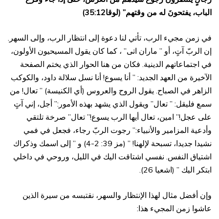
الباب، يفتحونَ له من وقتهم” (لوقا35:12)
في زمن مجيء الرب، تأتي لنا دعوة إلى انتظار الرب، وإلى السهر.
إن الربّ آتٍ، أو ” ماران اتى” ، كما كان يقول المسيحيون الأولون،
في اجتماعاتهم الدينية. فكان من هنا الحوار الذي يختم الصفحة
الآخيرة من العهد الجديد: ” أنا يسوع! أنا نسل سلالة داود، والكوكب
الزاهر في الصباح. يقول الروح والعروس (أي الكنيسة) ” تعال! من
سمع فليقل: ” تعال” ويقول الذي يشهد بهذه الأمور:” أجل، إني آتٍ
على عجل!” امين، تعال أيها الرب يسوع!” تعال” صرخة تلتقي
وأدعية المزامير والأنبياء:” رجوت الربّ رجاء، فجعل في فمي
نشيدا جديدا، تسبحة لإلهنا! ” (مز 39: 2-4) و ” إلى اسمك وذكراك
اشتياق النفس. نفسي اشتاقت اليك في الليل، وروحي في داخلي
ابتكر اليك ” (اشعيا 26).
وإن أفضل مثال لهذا الإنتظار والسهر، نقتبسه من سيرة الذين
عاشوا زمن المجيء هذا: