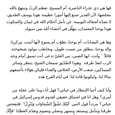
فها هي ذي عذراء الناصرة، أم المسيح، تعظم الربّ وتبتهج بالله
مخلصها، لأن القدير صنع إليها أمورا عظيمة. هوذا يوسف الصّديق،
لا تصدّه أشغاله اليومية، عن تأمل أحكام الله في ايمان والسكوت.
هوذا يوحنا المعمدان، يتهلّل في أحشاء أمّه بمن سيولد.
وها هي اليصابات، أم يوحنا، تطوّب أم يسوع لأنها أمنت. وزكريا،
والد يوحنا، ينطلق من صمت طويل، ويخاطب مولود شيخوخته
قائلاً: ” وأنت، ايها الصبي، نبي العليّ تدعى. أنت تسبق أمام وجه
الرب لتعدّ طرقه. وهوذا الصِّدّيق سمعان الشيخ، ينتظر وسائر
المساكين، شعب الأرض، الخلاص والفداء.فليكن هؤلاء بأجمعهم
مثالا لنا، وليكونوا قادة لنا، في أيام الفرح هذه.
وأنا كيف أحيا الإنتظار في حياتي؟ فهل أنا دوما على عجلة من
أمري؟ وهل انا في اشتياق حقيقي لقدوم قدوس إسرائيل في
حياتي؟ مردداً قول النبي “لَيْتَكَ تَشُقُّ السَّمَاوَاتِ وَتَنْزِلُ!”. فلنفحص
طرقنا ونتأمل ونستعد ونسهر ونصلي ونصوم ونقدّم العطايا “فَإِنَّكَ