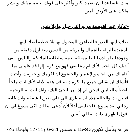
منك، فساعدنا ان نعتمد أكثر وأكثر على قوتك لنتمم ميئتك وننشر
ملكك على الأرض. آمين.
-تذكار عيد القديسة مريم التي حبل بها بلا دنس
صلاة: ايتها العذراء الطاهرة المحبول بها بلا خطية أصلا، ايتها
المجيدة الرائعة الجمال والبريئة من الدنس منذ اول دقيقة من
وجودها. يا والدة الله الممتلئة نعمة سلطانة الملائكة والناس. اننى
أحبك كل الحب لأنك ام مخلصي فهو مع كونه إلها قد علمنى بما
أداه لك من الجاه والإعتبار والخضوع ان اكرمك واحترمك وأحبك،
فأسلك ان تقبلي جميع ما اكرمك به فى هذه الأيام لأنك انت ملجأ
الخطأة التائبين فيحق لي إذا ان التجئ اليك، وانك انت ام الرحمة
فيليق بك والحالة هذه ان تنظرى الى ذلي بعين الشفقة وانك غاية
رجائي بعد يسوع. فاجعلينى أهلاً لأن أُدعى ابنا لك لكى يسوغ لي ان
اقول اظهرى ذاتك اما لي. آمين
قراءة وتأمل: تكوين9:3-15 وافسس 3:1-6 و11-12 ولوقا26:1-