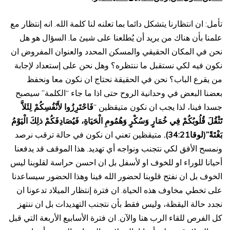
تأمل: ان انتظارنا يتشكل دائما بما تعلنه لنا كلمة الله. انه إنتظار مع
علمنا بأن هناك من يريد أن يُطلعنا على شيئ ما. السؤال هو هل
نحن في المكان الحقيقي والمسكن المحدد والعنوان المفروض ان
نكون فيه لكي نستقبل ما ننتظره؟ وهل نحن على إستعداد لإجابة
من يقرع الباب؟ نحن في الحقيقة نحتاج ان نكون معا ونحفظ
بعضنا البعض في وحدانية الروح حتى اذا ما جاء “الكلمة” سيصبح
جسدا فينا، لذا يجب ان نكون متيقظين “
فَاحْتَرِزُوا لأَنْفُسِكُمْ لِئَلاَّ
تَثْقُلَ قُلُوبُكُمْ فِي خُمَارٍ وَسُكْرٍ وَهُمُومِ الْحَيَاةِ، فَيُصَادِفَكُمْ ذلِكَ الْيَوْمُ
بَغْتَةً”(لوقا34:21).
متيقظين تعني ان نكون في حالة ترقب نرصد
ونمسح الأفق لكي نتجنب ونواجه أي تهديد. هذا الموقف قد يدفعنا
أحيانا للوراء او للخوف او لأسفل بل ان احسن حراسة لقلوبنا ليس
الخوف بل ان نفتح قلوبنا لحضور الله فينا وهذا الحضور سيساعدنا
على تخطي مخاوف هذه الحياة. ان فترة إنتظار الميلاد تدعونا ان
نجدد حالة اليقظة، وليس فقط بأن نتجنب التهديدات بل ان ننتهز
كل الفرص للقاء الرب هنا والآن. ان فترة الأسابيع الأربعة التي قبل