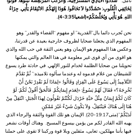
تأمل: ”
شَدِّدُوا الأَيَادِيَ الْمُسْتَرْخِيَةَ، وَالرُّكَبَ الْمُرْتَعِشَةَ ثَبِّتُوهَا. قُولُوا
لِخَائِفِي الْقُلُوبِ: «تَشَدَّدُوا لاَ تَخَافُوا. هُوَذَا إِلهُكُمُ. الانْتِقَامُ يَأْتِي. جِزَاءُ
اللهِ. هُوَ يَأْتِي وَيُخَلِّصُكُمْ»(اشعيا3:35-4).
نحن نًجرب دائما بال”القدرية” او مفهوم “القضاء والقدر” وهو
المفهوم الذي يجعلنا ضحايا لظروف خارجية بعيدة عن قدرتنا،
وعكس هذا المفهوم هو الإيمان وهو يعني الثقة في حب الله والذي
هو اقوى من أي قوى غير معلومة في هذا العالم والتي يمكنها
تحويلنا من ضحايا الظلمة لخدام للنور الإلهي. في حادثة طرد يسوع
للشيطان من غلام قدموه له وعندما سألوه تلاميذه:” ثُمَّ تَقَدَّمَ
التَّلاَمِيذُ إِلَى يَسُوعَ عَلَى انْفِرَادٍ وَقَالُوا: «لِمَاذَا لَمْ نَقْدِرْ نَحْنُ أَنْ
نُخْرِجَهُ؟» فَقَالَ لَهُمْ يَسُوعُ: «لِعَدَمِ إِيمَانِكُمْ. فَالْحَقَّ أَقُولُ لَكُمْ: لَوْ
كَانَ لَكُمْ إِيمَانٌ مِثْلُ حَبَّةِ خَرْدَل لَكُنْتُمْ تَقُولُونَ لِهذَا الْجَبَلِ: انْتَقِلْ مِنْ
هُنَا إِلَى هُنَاكَ فَيَنْتَقِلُ، وَلاَ يَكُونُ شَيْءٌ غَيْرَ مُمْكِنٍ
لَدَيْكُمْ”(متى19:17-20). الإيمان هو تلك القوة والثقة والرجاء الذي
يهبه الله القادر لكم من يؤمن بيسوع المسيح. وهناك أوقات نشعر
فيها بأننا مهلكين، تعابى، مثقلين وبلا قوة وركبنا لا تقوى على حملنا