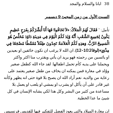
38 ابانا والسلام والمجد
السبت الأول من زمن المجيئ 9 ديسمبر
تأمل: ”
فَقَالَ لَهُمُ الْمَلاَكُ: «لاَ تَخَافُوا! فَهَا أَنَا أُبَشِّرُكُمْ بِفَرَحٍ عَظِيمٍ
يَكُونُ لِجَمِيعِ الشَّعْبِ: أَنَّهُ وُلِدَ لَكُمُ الْيَوْمَ فِي مَدِينَةِ دَاوُدَ مُخَلِّصٌ هُوَ
الْمَسِيحُ الرَّبُّ. وَهذِهِ لَكُمُ الْعَلاَمَةُ: تَجِدُونَ طِفْلاً مُقَمَّطًا مُضْجَعًا فِي
مِذْوَدٍ»(لوقا10:2-12).
ان الله لا يرغب ان نكون خائفين او بعيدين
او يائسين من رحمته فهو يريد ان يأتي ويقترب منا اكثر واكثر
ويحملنا على يديه كأم تحمل اطفالها. لقد جاء الله كطفل صغير
ووُلد في مغارة فمن يمكنه ان يخاف من طفل صغير يعتمد على
رعاية من والديه. نعم أراد الله ان يصبح بلا قوة حتى انه يظهر وكأنه
غير قادر على أن يأكل او يشرب او يمشي او يلعب او يعمل بلا
مساعدة من كثير من البشر وكل هذا لكي يشابه الإنسان في كل
شيئ ما عدا الخطية.
ان مغارة الميلاد والتي يعود الفضل للتفكير فيها للقديس فرنسيس