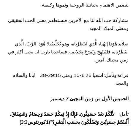
يتضمن الاهتمام بحياتننا الروحية ونموها وكيفية
مشاركة حب الله لنا مع الآخرين فنستطعم معنى الحب الحقيقي
ومعنى الميلاد المجيد.
صلاة: هُوَذا إِلهُنا، الَّذي انتَظَرْناه، وهو يُخَلِّصُنا؛ هُوَذا الرَّبّ، الَّذي
انتَظَرْناه، فلنَبتَهِجْ ونَفرَحْ بِخَلاصِه. فساعدنا يارب ان نحب أكثر في
زمن مجيئك. آمين.
قراءة وتأمل: اشعيا 6:25-10 ومتى 29:15-38 ابانا والسلام
والمجد
الخميس الأول من زمن المجيئ 7 ديسمبر
تأمل: “
لأَنَّكُمْ بَعْدُ جَسَدِيُّونَ. فَإِنَّهُ إِذْ فِيكُمْ حَسَدٌ وَخِصَامٌ وَانْشِقَاقٌ،
أَلَسْتُمْ جَسَدِيِّينَ وَتَسْلُكُونَ بِحَسَبِ الْبَشَرِ؟”(1كورنثوس3:3)