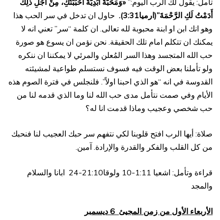
تأمل: يقول لك الرب اليوم:”
«وَمَحَبَّةً أَبَدِيَّةً أَحْبَبْتُكِ، مِنْ أَجْلِ ذلِكَ
أَدَمْتُ لَكِ الرَّحْمَةَ”(ارميا3:31).
حاول ان تدخل في سر الحب هذا
وهو انك ابن او ابنة محبوبة لله تعالى. ان كلمة “سر” تعني انه لا
يمكنك ان تتكلم امام تلك الحقيقة. نحن نؤمن ان يسوع هو صورة
حب الله المتجسد وهذا السر المُعلن والمرئي لا يمكننا ان ننكره
ولو تأملنا بعض الوقت فيه فسوف نستسلم طواعية لمشيئته
القدوسة في انه “هو الذي احبنا اولاً”. فلنجلس في فترة الصوم هذه
الأيام وفي صمت نتأمل مدى حب الله لنا وما الذي قدمه لنا من
حب شخصي وعجيب وماذا قدمت انا له؟
صلاة: أيها الرب افتح قلوبنا لكي نتفهم سر حبك العجيب لنا فنحبك
من كل القلب والفكر والقدرة والإرادة. آمين.
قراءة وتأمل: اشعيا 1:11-10 ولوقا21:10-24 ابانا والسلام
والمجد
الأربعاء الأول من زمن المجيئ 6 ديسمبر