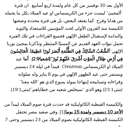
الأول بعد 30 نوفمبر من كل عام ولمدة اربع أسابيع. ان فترة
“ألمجيئ” ليست جزء من الكريسماس او عيد الميلاد بكل ما يحمله
من هدايا وفرح كما يعتقد البعض، بل هي فترة محددة وضعنها
الكنيسة منذ القرون الأولى لحث المؤمنين للاستعداد والتوبة
والندامة لإستقبال الطفل الإلهي فجميع القراءات في تلك الفترة
تحمل نبؤات العهد القديم عن المسيّا المنتظر وتذّكرنا بمجيئ نورنا
الإلهي:”
اَلشَّعْبُ السَّالِكُ فِي الظُّلْمَةِ أَبْصَرَ نُورًا عَظِيمًا. الْجَالِسُونَ
فِي أَرْضِ ظِلاَلِ الْمَوْتِ أَشْرَقَ عَلَيْهِمْ نُورٌ”(اشعيا2:9). أما
عيد
الميلاد او الكريسماس Christmas فيبدأ في ليلة 24 ديسمبر
ويستمر حتى عيد الظهور الإلهي في يوم 8 يناير وله صلواته
وقراءاته وتسابيحه إبتهاجا بمولد يسوع الذي هو “الله معنا”
(متى23:1) وهو الذي “سيخلص شعبه من خطاياهم”(متى19:1).
والكنيسة القبطية الكاثوليكية قد حددت فترة صوم الميلاد ليبدأ من
الأحد 10 ديسمبر ولمدة 15 يوما
[1]. وفي صعيد مصر تحتفل
الكنيسة القبطية الكاثوليكية بصوم الميلاد من 23 ديسمبر وحتى 7