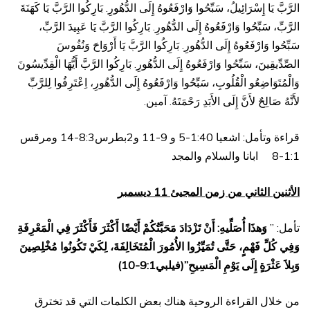
الرَّبَّ يَا إِسْرَائِيلُ، سَبِّحُوا وَارْفَعُوهُ إِلَى الدُّهُورِ. بَارِكُوا الرَّبَّ يَا كَهَنَةَ
الرَّبِّ، سَبِّحُوا وَارْفَعُوهُ إِلَى الدُّهُورِ. بَارِكُوا الرَّبَّ يَا عَبِيدَ الرَّبِّ،
سَبِّحُوا وَارْفَعُوهُ إِلَى الدُّهُورِ. بَارِكُوا الرَّبَّ يَا أَرْوَاحَ وَنُفُوسَ
الصِّدِّيقِينَ، سَبِّحُوا وَارْفَعُوهُ إِلَى الدُّهُورِ. بَارِكُوا الرَّبَّ أَيُّهَا الْقِدِّيسُونَ
وَالْمُتَوَاضِعُو الْقُلُوبِ، سَبِّحُوا وَارْفَعُوهُ إِلَى الدُّهُورِ، اِعْتَرِفُوا لِلرَّبِّ
لأَنَّهُ صَالِحٌ لأَنَّ إِلَى الأَبَدِ رَحْمَتَهُ. آمين.
قراءة وتأمل: اشعيا 1:40-5 و 9-11 و2بطرس8:3-14 ومرقس
1:1-8 ابانا والسلام والمجد
الأثنين الثاني من زمن المجيئ 11 ديسمبر
تأمل: ”
وَهذَا أُصَلِّيهِ: أَنْ تَزْدَادَ مَحَبَّتُكُمْ أَيْضًا أَكْثَرَ فَأَكْثَرَ فِي الْمَعْرِفَةِ
وَفِي كُلِّ فَهْمٍ، حَتَّى تُمَيِّزُوا الأُمُورَ الْمُتَخَالِفَةَ، لِكَيْ تَكُونُوا مُخْلِصِينَ
وَبِلاَ عَثْرَةٍ إِلَى يَوْمِ الْمَسِيحِ”(فيلبي9:1-10)
من خلال القراءة الروحية هناك بعض الكلمات التي قد تخترق