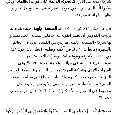
شركاء معه في الآتي:
1. نصرته الدائمة على قوات الظلمة
: “ولكن
شكرًا للَّه الذي يقودنا في موكب نصرته في المسيح كل حين و
يظهر بنا رائحة معرفته
في كل مكان” (2 كو 2 : 14).
2. الطبيعة الإلهية
، حيث يقدم لنا
بروحه القدوس أن نصير أيقونة له، حاملين سماته. “لكي تصيروا
بها شركاء الطبيعة الإلهية، هاربين من الفساد الذي في العالم
بالشهوة (2 بط 1 : 4).
3. في آلامه وصلبه
(1بط13:4؛ كو24:1؛
في10:3). “لأعرفه وقوة قيامته وشركة آلامه متشبها
بموته”(في10:3).
4. في حياته المُقامة
(مت28:9).
5. وفي
الميراث الأبدي وشركة المجد:
“مبارك الله أبو ربنا يسوع المسيح
الذي حسب رحمته الكثيرة ولدنا ثانية لرجاءٍ حي بقيامة يسوع
المسيح من الأموات، لميراثٍ لا يفنى ولا يتدنس ولا يضمحل،
محفوظ في السماوات لأجلكم”(1بط 1 :3-4). فهل ندرك معنى
دعوتنا؟
صلاة: بَارِكُوا الرَّبَّ يَا بَنِي الْبَشَرِ، سَبِّحُوا وَارْفَعُوهُ إِلَى الدُّهُورِ.بَارِكُوا