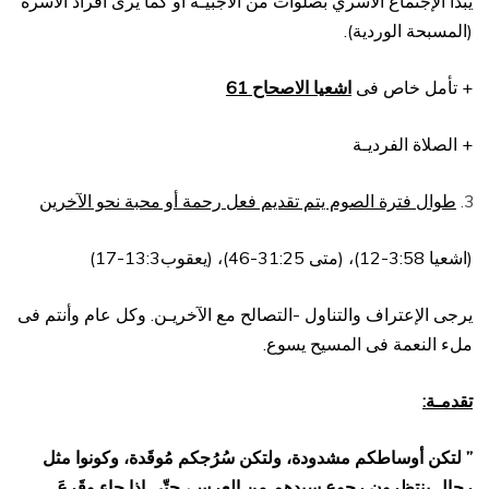
يبدأ الإجتماع الأسري بصلوات من الأجبيـة أو كما يرى أفراد الأسرة
(المسبحة الوردية).
+ تأمل خاص فى
اشعيا الاصحاح 61
+ الصلاة الفرديـة
طوال فترة الصوم يتم تقديم فعل رحمة أو محبة نحو الآخرين
(اشعيا 3:58-12)، (متى 31:25-46)، (يعقوب13:3-17)
يرجى الإعتراف والتناول -التصالح مع الآخريـن. وكل عام وأنتم فى
ملء النعمة فى المسيح يسوع.
تقد
مـة
:
” لتكن أوساطكم مشدودة، ولتكن سُرُجكم مُوقَدة، وكونوا مثل
رجالٍ ينتظرون رجوع سيدهم من العرس، حتّى إذا جاء وقَرعَ