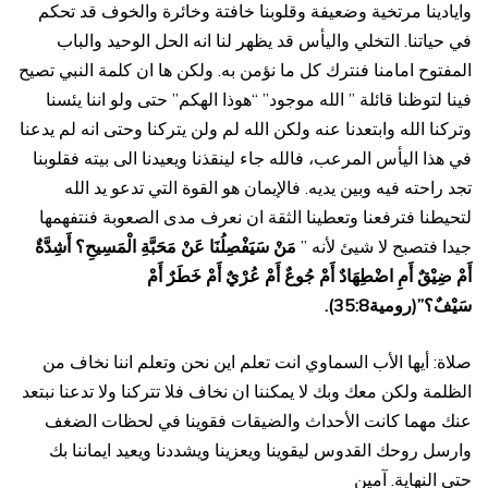
وايادينا مرتخية وضعيفة وقلوبنا خافتة وخائرة والخوف قد تحكم
في حياتنا. التخلي واليأس قد يظهر لنا انه الحل الوحيد والباب
المفتوح امامنا فنترك كل ما نؤمن به. ولكن ها ان كلمة النبي تصيح
فينا لتوظنا قائلة ” الله موجود” “هوذا الهكم” حتى ولو اننا يئسنا
وتركنا الله وابتعدنا عنه ولكن الله لم ولن يتركنا وحتى انه لم يدعنا
في هذا اليأس المرعب، فالله جاء لينقذنا ويعيدنا الى بيته فقلوبنا
تجد راحته فيه وبين يديه. فالإيمان هو القوة التي تدعو يد الله
لتحيطنا فترفعنا وتعطينا الثقة ان نعرف مدى الصعوبة فنتفهمها
جيدا فتصبح لا شيئ لأنه ”
مَنْ سَيَفْصِلُنَا عَنْ مَحَبَّةِ الْمَسِيحِ؟ أَشِدَّةٌ
أَمْ ضِيْقٌ أَمِ اضْطِهَادٌ أَمْ جُوعٌ أَمْ عُرْيٌ أَمْ خَطَرٌ أَمْ
سَيْفٌ؟”(رومية35:8).
صلاة: أيها الأب السماوي انت تعلم اين نحن وتعلم اننا نخاف من
الظلمة ولكن معك وبك لا يمكننا ان نخاف فلا تتركنا ولا تدعنا نبتعد
عنك مهما كانت الأحداث والضيقات فقوينا في لحظات الضغف
وارسل روحك القدوس ليقوينا ويعزينا ويشددنا ويعيد ايماننا بك
حتى النهاية. آمين