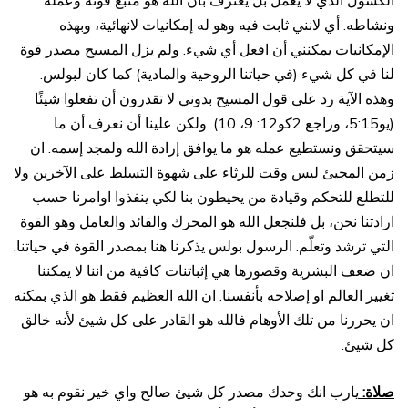
الكسول الذي لا يعمل بل يعترف بأن الله هو منبع قوته وعمله
ونشاطه. أي لانني ثابت فيه وهو له إمكانيات لانهائية، وبهذه
الإمكانيات يمكنني أن افعل أي شيء. ولم يزل المسيح مصدر قوة
لنا في كل شيء (في حياتنا الروحية والمادية) كما كان لبولس.
وهذه الآية رد على قول المسيح بدوني لا تقدرون أن تفعلوا شيئًا
(يو5:15، وراجع 2كو12: 9، 10). ولكن علينا أن نعرف أن ما
سيتحقق ونستطيع عمله هو ما يوافق إرادة الله ولمجد إسمه. ان
زمن المجيئ ليس وقت للرثاء على شهوة التسلط على الآخرين ولا
للتطلع للتحكم وقيادة من يحيطون بنا لكي ينفذوا اوامرنا حسب
ارادتنا نحن، بل فلنجعل الله هو المحرك والقائد والعامل وهو القوة
التي ترشد وتعلّم. الرسول بولس يذكرنا هنا بمصدر القوة في حياتنا.
ان ضعف البشرية وقصورها هي إثباتنات كافية من اننا لا يمكننا
تغيير العالم او إصلاحه بأنفسنا. ان الله العظيم فقط هو الذي بمكنه
ان يحررنا من تلك الأوهام فالله هو القادر على كل شيئ لأنه خالق
كل شيئ.
صلاة:
يارب انك وحدك مصدر كل شيئ صالح واي خير نقوم به هو