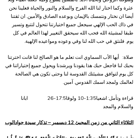
عثرة وكما اختار لنا الله الفرح والسلام والنور والحياة فعلينا نحن
أيضا ان نختار ونتمسك بالإيمان وبوعده الصادق والأمين. ان ثقتنا
في ذاك الحب الإلهي سيجعل جميع اختيارتنا تتحول لتتبع وتسير
طبقا لمشيئة الله فحب الله سيحقق التغيير لهذا العالم في كل
يوم. فلنثق في حب الله لنا وفي وعوده ومواعيده الإلهية.
صلاة: أيها الأب السماوي انت تعلم ما هو الصالح لنا فانت اخترتنا
بحبك لنا فاجعل حبك هذا يقودنا ويرشدنا ويحول جميع إختياراتنا في
كل يوم لتوافق مشيئتك القدوسة لنا وحتى تكون هي الصالحة
لعالمك ولمجد اسمك القدوس. آمين.
قراءة وتأمل: اشعيا1:35-10 ولوقا17:5-26 ابانا
والسلام والمجد
الثلاثاء الثاني من زمن المجيئ 12 ديسمبر – تذكار سيدة جوادالوب