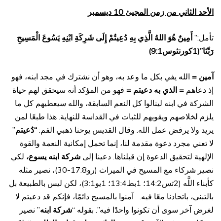
الأحد الثاني من زمن المجيئ 10 ديسمبر
تأمل:”
أَمِينٌ هُوَ اللهُ الَّذِي بِهِ دُعِيتُمْ إِلَى شَرِكَةِ ابْنِهِ يَسُوعَ الْمَسِيحِ
رَبِّنَا”(1كورنثوس9:1)
آمين =
الله يفي بكل ما وعد به، وهو أن نشترك في مجد ابنه، فهو
إذ دعاهم
= الذي به دعيتم =
فهو من المؤكد أنه سيحقق لهم حياة
الشركة في ابنه لينالوا كل النعم السابقة، والله سيعطيهم كل ما
يلزم لخلاصهم ويقويهم للثبات في القداسة للنهاية. هذا طبعًا لمن
يريد ولا يرفض عمل الله. وقال القديس يوحنا ذهبي الفم:
“دُعيتم
”
لا تعني مجرد دعوة مقدمة لنا، إنما تحمل إمكانية النعمة والقوة
الإلهية لتحقيق الدعوة إن قبلناها. دعينا إلى
شركة ابنه يسوع،
لكي
نصير شركاء مع المسيح في الميراث (رو17:8-30)، نصير مثله
كأبناء اللَّه (2تس14:2؛ 1بط13:4؛ 1يو3:1)، لكن ليس بالطبيعة بل
بالتبني، باتحادنا معًا فيه. آمنوا بالمسيح دائمًا، فإنكم قد دعيتم لا
لغرض آخر سوى أن تكونوا واحدًا فيه”. بقوله “
شركة ابنه
” نصير