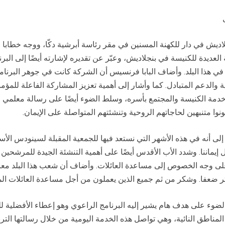
ديش في دار للكهنة المسنين في مقر رئاسة أبرشية دكّا، ووجه خطابا لل
 في هذا البلد. وأضاف البابا فرنسيس أن الشركة كانت في جوهر البرنامج
والدعم المتبادل. كما وأشار إلى أهمية تعزيز المشاركة الفاعلة للمؤمن
ة الكنيسة والمجتمع بأسره، وسلط الضوء أيضًا على رسالة معلمي الت
نوا متنبهين لحاجاتهم الروحية وتنشئتهم المتواصلة على الإيمان.
 إلى أنه في هذه الأشهر التي نستعد فيها للجمعية المقبلة لسينودس ال
نا. وشدد الأب الأقدس أيضًا على أهمية التنشئة الجيدة للمرشحين إل
لى وجه الخصوص إلى مساعدة العائلات. وأضاف أن شعب هذا البلد معروف
كثر ضعفا. وشكر من ثم جميع الذين يعملون من أجل مساعدة العائلات ال
لضوء على هدف هام يشير إليه البرنامج الراعوي وهو إعطاء الأفضلية لل
لمناطق النائية، وهي تواصل هذه الخدمة اليومية من خلال رسالتها الترب