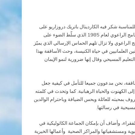
مناسبة شكر فيه الكاردينال باتريك دروزاريو على
كلمته التي قدّم من خلالها النشاطات الروحية والرعوية العديدة للكنيسة في بنجلاديش، وعبّر عن تقديره لإشارته أيضًا إلى البرنامج الراعوي لعام 1985 الذي سلّط الضوء على
 الراعوي ولا تزال تلهم الحماس الإرسالي الذي يميّز
ين العلمانيين في حياة الكنيسة، وحث الأساقفة بهذا
عليم المسيحي وقال إنها ضرورية لنمو الإيمان
أساقفة، نحن مدعوون جميعا للتأمل في كيفية جعل
ى الكهنوت والحياة الرهبانية. كما وتحدث في كلمته
 بمحبته للعائلة وبحس الضيافة وباحترام الوالدين
مسيحية في رسالتها.
فقراء، وأضاف أن بإمكان الجماعة الكاثوليكية في
وية ومستشفياتها والمراكز الصحية وأعمالها الخيرية