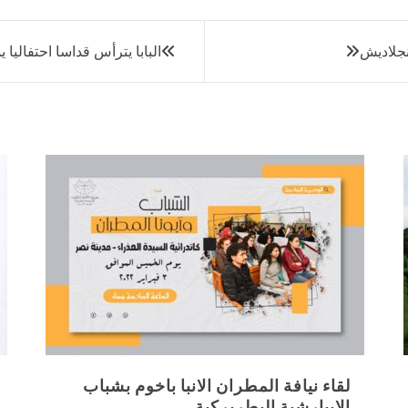
نجلاديش
البابا يترأس قداسا احتفاليا
لقاء نيافة المطران الانبا باخوم بشباب
الايبارشية البطريركية