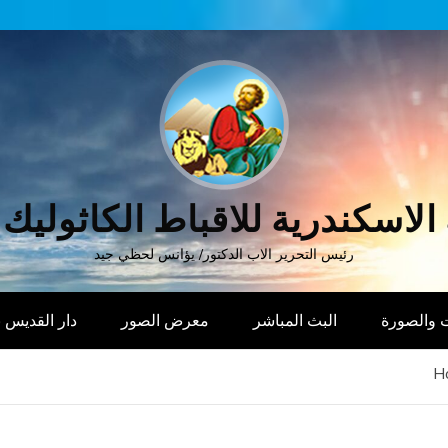
الاسكندرية للاقباط الكاثوليك
رئيس التحرير الاب الدكتور/ يؤانس لحظي جيد
 والصورة
البث المباشر
معرض الصور
دار القديس
H