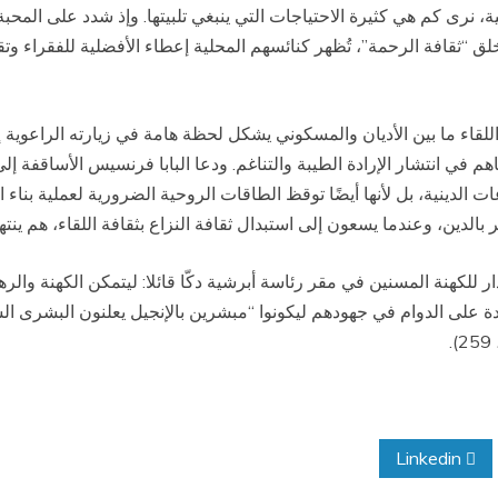
لية، نرى كم هي كثيرة الاحتياجات التي ينبغي تلبيتها. وإذ شدد على الم
 “ثقافة الرحمة”، تُظهر كنائسهم المحلية إعطاء الأفضلية للفقراء وتقوّ
للقاء ما بين الأديان والمسكوني يشكل لحظة هامة في زيارته الراعوية إل
هم في انتشار الإرادة الطيبة والتناغم. ودعا البابا فرنسيس الأساقفة إل
لدينية، بل لأنها أيضًا توقظ الطاقات الروحية الضرورية لعملية بناء الب
بالدين، وعندما يسعون إلى استبدال ثقافة النزاع بثقافة اللقاء، هم ينته
ر للكهنة المسنين في مقر رئاسة أبرشية دكّا قائلا: ليتمكن الكهنة وا
دة على الدوام في جهودهم ليكونوا “مبشرين بالإنجيل يعلنون البشرى ا
Linkedin