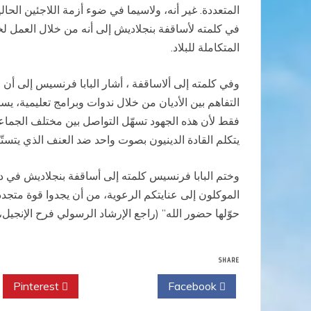
المتعددة. غير أنه، ولاسيما في ضوء أزمة اللاجئين الحا
في كلمته لأساقفة بنجلاديش إلى أنه من خلال العمل لخلق
المتكاملة للبلاد.
وفي كلمته إلى ألاساقفة ، أشار البابا فرنسيس إلى أن ا
التفاهم بين الأديان من خلال ندوات وبرامج تعليمية، يسا
فقط لأن هذه الجهود تسهّل التواصل بين مختلف الجماعات ا
يتكلم القادة الدينيون بصوت واحد ضد العنف الذي يتستّر 
وختم البابا فرنسيس كلمته إلى أساقفة بنجلاديش في دا
الموكلون إلى عنايتكم الرعوية، من أن يجدوا قوة متجد
حوّلها حضور الله” (راجع الإرشاد الرسولي فرح الإنجيل، 259).
SHARE
Pinterest
Twitter
Facebook