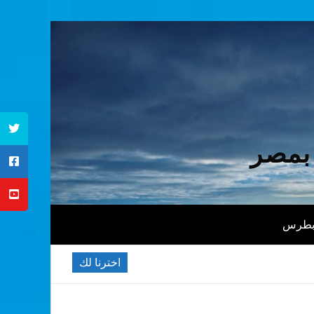
 بمصر
 بطرس
اخترنا لك