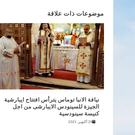
المقالات
موضوعات ذات علاقة
نيافة الانبا توماس يترأس افتتاح ايبارشية
الجيزة للسينودس الايبارشى من اجل
كنيسة سينودسية
29 أكتوبر, 2021