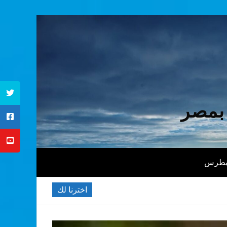
 بمصر
 بطرس
اخترنا لك