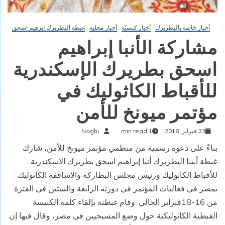
أخبار خاصة بالبطريرك
أخبار كنسيّة
أخبار محلية
غبطة البطريرك إبرهيم اسحق
مشاركة الأنبا إبراهيم
اسحق بطريرك الإسكندرية
للأقباط الكاثوليك في
مؤتمر ميونخ للأمن
23 فبراير, 2018
1 min read
Naghi
بناءً على دعوة رسمية من منظمي مؤتمر ميونخ للأمن، شارك
غبطة أبينا البطريرك أنبا إبراهيم اسحق بطريرك الاسكندرية
للأقباط الكاثوليك ورئيس مجلس البطاركة والاساقفة الكاثوليك
بمصر في فعاليات المؤتمر في دورته الرابعة والستين في الفترة
من 16-18فبراير الحالي. وقام غبطته بإلقاء كلمة الكنيسة
القبطية الكاثوليكية حول وضع المسيحيين في مصر، وقال فيها إن