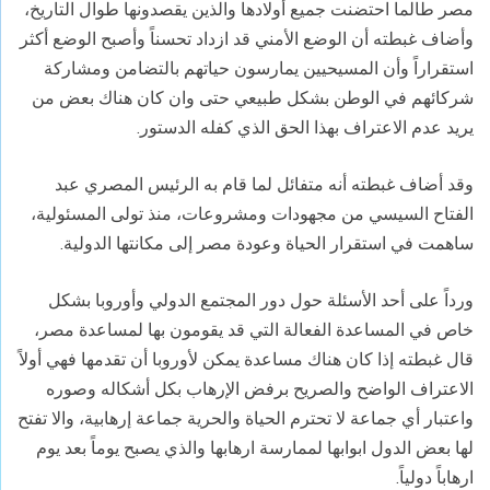
مصر طالما احتضنت جميع أولادها والذين يقصدونها طوال التاريخ،
وأضاف غبطته أن الوضع الأمني قد ازداد تحسناً وأصبح الوضع أكثر
استقراراً وأن المسيحيين يمارسون حياتهم بالتضامن ومشاركة
شركائهم في الوطن بشكل طبيعي حتى وان كان هناك بعض من
يريد عدم الاعتراف بهذا الحق الذي كفله الدستور.
وقد أضاف غبطته أنه متفائل لما قام به الرئيس المصري عبد
الفتاح السيسي من مجهودات ومشروعات، منذ تولى المسئولية،
ساهمت في استقرار الحياة وعودة مصر إلى مكانتها الدولية.
ورداً على أحد الأسئلة حول دور المجتمع الدولي وأوروبا بشكل
خاص في المساعدة الفعالة التي قد يقومون بها لمساعدة مصر،
قال غبطته إذا كان هناك مساعدة يمكن لأوروبا أن تقدمها فهي أولاً
الاعتراف الواضح والصريح برفض الإرهاب بكل أشكاله وصوره
واعتبار أي جماعة لا تحترم الحياة والحرية جماعة إرهابية، والا تفتح
لها بعض الدول ابوابها لممارسة ارهابها والذي يصبح يوماً بعد يوم
ارهاباً دولياً.