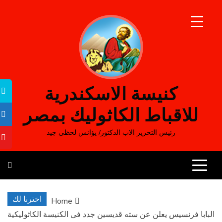
Ski
t
conten
كنيسة الاسكندرية
للاقباط الكاثوليك بمصر
رئيس التحرير الاب الدكتور/ يؤانس لحظي جيد
اخترنا لك
Home
البابا فرنسيس يعلن عن سته قديسين جدد فى الكنيسة الكاثوليكية