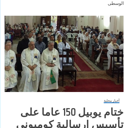
الوسطى
أخبار محلية
ختام يوبيل 150 عاما على
تأسيس ارسالية كومبوني