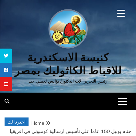
Ski
t
conten
كنيسة الاسكندرية
للاقباط الكاثوليك بمصر
رئيس التحرير الاب الدكتور/ يؤانس لحظي جيد
اخترنا لك
Home
ختام يوبيل 150 عاما على تأسيس ارسالية كومبوني في أفريقيا