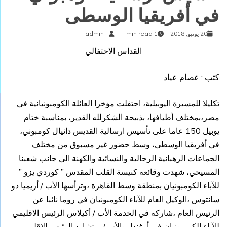
في أفريقيا الوسطى
20 يونيو, 2018
1 min read
admin
القداس الاحتفالي
كتب : عصام عياد
تكليلا للمسيرة اليوبيلية، احتفلت مؤخرا العائلة الكومبونيانية في
مصر،بمختلف أطيافها، بذبيحة الشكرلله القدير، بمناسبة ختام
يوبيل 150 عاما على تأسيس ارسالية القديس دانيال كومبوني،
في أفريقيا الوسطى، وسط حضور غير مسبوق من مختلف
الجماعات الرهبانية الرجالية والنسائية والكهنة الى جانب شعبنا
المسيحي، شهدت وقائعه كنيسة القلب المقدس ” كوردي يزو ”
للآباء الكومبونيان بمنطقة وسط القاهرة ،وترأسها الأب / أريميا دو
سانتوس ،الوكيل العام للآباء الكومبونيان في روما نائبا عن
الرئيس العام ،شاركه في الخدمة الأب / أكيلاس الرئيس الاقليمي
للآباء الكومبونيان في أوغندا ،والأب / ريتشارد الرئيس الاقليمي