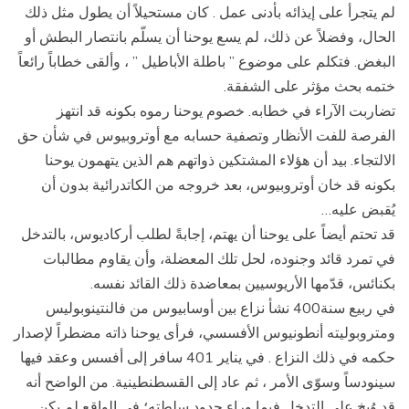
لم يتجرأ على إيذائه بأدنى عمل . كان مستحيلاً أن يطول مثل ذلك
الحال، وفضلاً عن ذلك، لم يسع يوحنا أن يسلّم بانتصار البطش أو
البغض. فتكلم على موضوع ” باطلة الأباطيل ” ، وألقى خطاباً رائعاً
ختمه بحث مؤثر على الشفقة.
تضاربت الآراء في خطابه. خصوم يوحنا رموه بكونه قد انتهز
الفرصة للفت الأنظار وتصفية حسابه مع أوتروبيوس في شأن حق
الالتجاء. بيد أن هؤلاء المشتكين ذواتهم هم الذين يتهمون يوحنا
بكونه قد خان أوتروبيوس، بعد خروجه من الكاتدرائية بدون أن
يُقبض عليه…
قد تحتم أيضاً على يوحنا أن يهتم، إجابةً لطلب أركاديوس، بالتدخل
في تمرد قائد وجنوده، لحل تلك المعضلة، وأن يقاوم مطالبات
بكنائس، قدّمها الأريوسيين بمعاضدة ذلك القائد نفسه.
في ربيع سنة400 نشأ نزاع بين أوسابيوس من فالنتينوبوليس
ومتروبوليته أنطونيوس الأفسسي، فرأى يوحنا ذاته مضطراً لإصدار
حكمه في ذلك النزاع . في يناير 401 سافر إلى أفسس وعقد فيها
سينودساً وسوّى الأمر ، ثم عاد إلى القسطنطينية. من الواضح أنه
قد وُبخ على التدخل فيما وراء حدود سلطته؛ في الواقع لم يكن