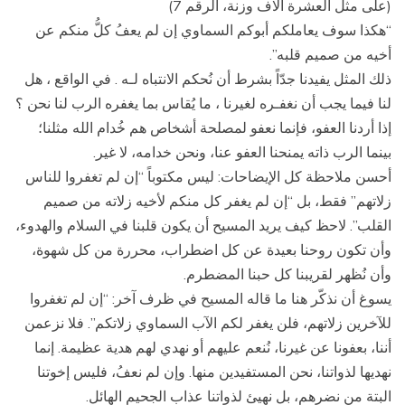
(على مثل العشرة آلاف وزنة، الرقم 7)
“هكذا سوف يعاملكم أبوكم السماوي إن لم يعفُ كلُّ منكم عن
أخيه من صميم قلبه”.
ذلك المثل يفيدنا جدّاً بشرط أن نُحكم الانتباه لـه . في الواقع ، هل
لنا فيما يجب أن نغفـره لغيرنا ، ما يُقاس بما يغفره الرب لنا نحن ؟
إذا أردنا العفو، فإنما نعفو لمصلحة أشخاص هم خُدام الله مثلنا؛
بينما الرب ذاته يمنحنا العفو عنا، ونحن خدامه، لا غير.
أحسن ملاحظة كل الإيضاحات: ليس مكتوباً “إن لم تغفروا للناس
زلاتهم” فقط، بل “إن لم يغفر كل منكم لأخيه زلاته من صميم
القلب”. لاحظ كيف يريد المسيح أن يكون قلبنا في السلام والهدوء،
وأن تكون روحنا بعيدة عن كل اضطراب، محررة من كل شهوة،
وأن نُظهر لقريبنا كل حبنا المضطرم.
يسوغ أن نذكّر هنا ما قاله المسيح في ظرف آخر: “إن لم تغفروا
للآخرين زلاتهم، فلن يغفر لكم الآب السماوي زلاتكم”. فلا نزعمن
أننا، بعفونا عن غيرنا، نُنعم عليهم أو نهدي لهم هدية عظيمة. إنما
نهديها لذواتنا، نحن المستفيدين منها. وإن لم نعفُ، فليس إخوتنا
البتة من نضرهم، بل نهيئ لذواتنا عذاب الجحيم الهائل.