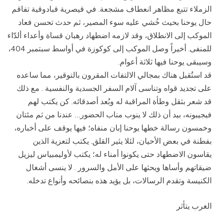
الزملاء تتبع مظاهر انعطاف مشجعة. في قيصرية قبادوقية تفاقم
حال يوحنا بحيث خُشي عليه سوء المصير، ثم حدث تحسن فعاد
الموكب إلى الانطلاق، وقد لازمه اضطهاد رهبان قساة وأعداء ألدّاء
للمنفى. أخيراً وصل الموكب إلى كوكوزة في أواسط سبتمبر 404،
وسيبقى يوحنا فيها ثلاثة أعوام.
قد استُقبل هناك بمجالي الالتفات المقرون بالتوقير، مما ساعده
على تجديد قواه وتناسى آلام السفر الجسدية والنفسية . مع ذلك
قد شعر بثقل وطأة المراقبة له وبُعد أصدقائه. كن يكتب لهم
فيجيبونه، بيد أن ذلك لا ينوب مناب الحضور… عندنا من ثم مئتان
وخمسون رسالة خطها يوحنا إبان منفاه؛ فيها يوقف على أخباره،
بفطنة في بعض الأحيان، لئلا يثير القلق. يكتب لتعزية الذين
يقاسون الاضطهاد حتى يكونوا أمناء له؛ يكتب لأوليمبياس ليزيل
ضيقاتهم وأساها ويحثها على الأمل والسرور . لا ينسى أشغال
الكنيسة وتقدم الرسالات، بل يؤيد هذه بنصائحه وأنواع تدخله.
الغرب يتأثر