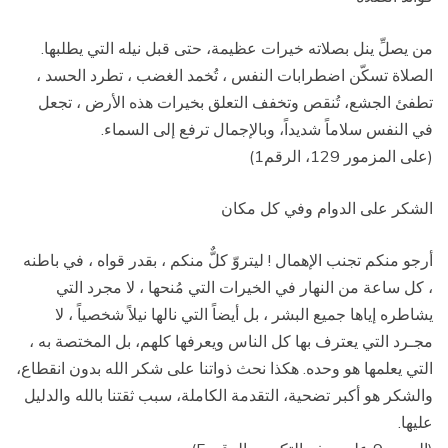
من يصلِّ ينل بصلاته خيرات عظيمة، حتى قبل نيله التي يطلبها.
الصلاة تسكّن اضطرابات النفس ، تُخمد الغضب ، تطرد الحسد ،
تطفئ الجشع، تُنقص وتخفف التعلق بخيرات هذه الأرض ، تجعل
في النفس سلاماً شديداً، وبالإجمال ترفع إلى السماء.
(على المزمور 129، الرقم1)
الشكر على الدوام وفي كل مكان
أرجو منكم تجنب الإهمال ! ليتروّ كلٌّ منكم ، بقدر قواه ، في باطنه
، كل ساعة من النهار في الخيرات التي مُنحها ، لا مجرد التي
يشاطره إياها جميع البشر ، بل أيضاً التي نالها نيلاً شخصياً ، لا
مجـرد التي يعترف بها كل الناس ويعرفها كلهم، بل المختصة به ،
التي يعلمها هو وحده. هكذا نحث ذواتنا على شكر الله بدون انقطاع،
والشكر هو أكبر تضحية، التقدمة الكاملة، سبب ثقتنا بالله والدليل
عليها.