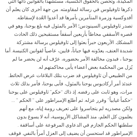
المكيدة، وتحصن بالحقوق الكنسية، مستشهداً بالقوانين ذاتها التي
ذكرها ثاوفيلوس في رسالة لمقاومته. من جهة أخرى كان يعلم أن
أفدوكسية وزمرة المتآمرين بأمرها قد أعدوا العُدة لإسقاطه.
تصدر ثاوفيلوس السينودس؛ الأمر بالمثول فيه بلغ يوحنا، وهو في
قصره الأسقفي محاطاً بأربعين أسقفاً مستقبحين ذلك الحادث
المشكك. الأربعون حبراً بعثوا إلى ثاوفيلوس برسالة مشتركة
شديدة العنف، يعدّونه فيها جباناً، قايين، عاصياً لقوانين الكنيسة. أما
يوحنا ، فبدون مخالفة الأمر بحضوره، عرّف أنه لن يحضر ما لم
يُزل من المحكمة بعض أعضاء يأبى محاكمتهم له.
من الطبيعي أن ثاوفيلوس قد ضرب بتلك البلاغات عرض الحائط.
عندئذ أمر أركاديوس يوحنا بالمثول، فأبى يوحنا، فأمر بذلك ثلاث
مرات، وهو ثابت على رفضه. إذ ذاك “حكم” ثاوفيلوس على يوحنا
“حكماً غيابياً” وقرر عزله. ثم أطلع الإمبراطور على ” الحكم ” …
ولكن مصدريه لم يتجاسروا على تعريف رومة إياه، مع أنهم
يعلمون كل العلم، منذ المشاكل الأريوسية، أنه لا يسوغ بدون
سلطتها الحكم الجازم في الدعاوى المرفوعة على أساقفة .
الإمبراطور قد استحسن أن يضيف إلى العزل أمراً بالنفي. فوقف