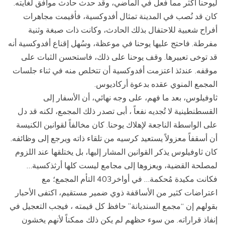
ليوحنا أكثر مما فعل في الماضي، وقد حدث حادث موافق لغايته.
كان قد نُصب في المدينة تمثال أفدوكسية، فأقيمت مجاهرات
أفراح شعبية للاحتفال بذلك الحادث، وكانت ذات صبغة وثنية
مفرطة. فاحتج عليها يوحنا في موعظة، وسُهل إقناع أفدوكسية أنه
قد توخى تعييرها. وقف يوحنا على ذلك، فاستحسن الثبات على
موقفه. عندئذ اعتزمت أفدوكسية أن تتخلص منه في ثناء جلسات
المجمع المنوي عقده بدعوة أركاديوس.
ثاوفيلوس، بعد ما فهم، على وجه نهائي، أن الأسفار إلى
القسطنطينية لا تُجديه نفعاً ، أبى تصدر ذلك المجمع، لكنه قد دل
على الواسطة الناجعة لإهلاك يوحنا. كان مخالفاً لقوانين الكنيسة
أن أسقفاً معزولاً يستعيد كرسيه من تلقاء ذاته ويرجع إلى وظائفه.
كان ثاوفيلوس يذكر القوانين المشار إليها، بل يختلقها عند اللزوم
لمصلحة القضية، ويعزوها إلى مجامع ليست كلها أرثذكسية…
فكانت مكيدة مُحكمة… في أواخر403 التأم المجمع؛ مع
اعتراضات كثير من الأساقفة ذوي ضمير مستقيم، اكتفى الأحبار
بقولهم إن “مجمع السنديانة” حافظ كل قيمته ، فيجب التعجيل في
إنفاذ قراراته. من سوء حظهم لم يكن ذلك ممكناً لأنهم يخشون