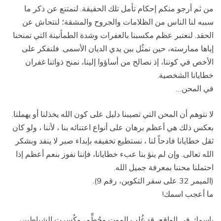
من ثم أرجو منكم إحكام تأمل تلك الحقيقة. لنمتنع عن ذكر ما
سببه لنا الناس من الظلامات والجروح والمشقة؛ لنتحاش عن
الحقد. لنعتبر عظم مكسبنا بالغفرات وشدة الطمأنينة التي تمنحنا
إياها ممارسته، حين نمثُل بين يدي الديان الأسمى. فلنفكر على
الأخص في كوننا، إذ نصالح من أساؤوا إلينا، نمنح ذواتنا غفران
خطايانا الشخصية.
في المحن…
لا نتوهم أن المحن التي تصيبنا دليل على كون الله يخذلنا أو يهملنا.
بعكس ذلك هي أعظم برهان على أنواع اعتنائه بنا ، لأننا ، ولو كان
ثقل خطايانا فادحاً لنا ، نستطيع تخفيفه بإبداء صبر لا ينفد وبشكر
الله تعالى. وإن لم ينؤ بنا عبء خطايانا، فإننا نفوز بنعم أعظم إذا
احتملنا محننا بمعرفة جميل الله.
(الميمر 32 على سفر التكوين، رقم 9).
ما أعجب اسمك!
باسمك في الواقع، قد غُلب الموت وحُطِّم، وكُسرت الشياطين،