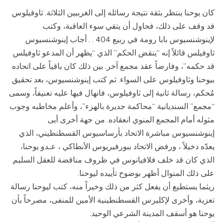
كان يوحنا ينتظر بثقة نتيجة رسائله إلى الغربيين الثلاثة. ثاوفيلوس
قد وقف على ذلك، فحاول أن يتقي سوء العاقبة، وكتب
لإينوشنسيوس بابا رومة في ربيع 404 . . أجاب إينوشنسيوس
ثاوفيلس قائلاً إنه “ينقض الحكم” الذي “يظهر أن المدعو ثاوفيلس
قد حكمه”، وفارضاً عقد مجمع آخر. بين ذلك كان باقياً على اتحاده
بيوحنا وثاوفيلوس على السواء. ثم كتب إينوشنسيوس، بعد تحقيق
مُحكم، رسالة ثانية إلى ثاوفيلوس، فانهال فيها عليه تعنيفاً، وسمى
“مجمع” السنديانية “محاكمة جديرة بالهزء”، وأعلم مخاطبه وجوب
مثوله أمام المجمع المنوي انعقاده. من جهة أخرى أبى
إينوشنسيوس مباشرة الاتحاد بأرساسيوس القسطنطيني، الذي
يعدّه دخيلاً ، ورفض الاتحاد ببورفيريوس الأنطاكي ، عـدو يوحنا،
الذي كان قد خلف فلافيانوس في ظروف مناقضة للعقل السليم.
على ذلك المنوال أظهر بوضوح تأييده ليوحنا.
ريثما يستطيع أن يفعل كثر من ذلك وخيراً منه، كتب ليوحنا رسالة
تعزية، وأخرى لإكليرس القسطنطينية الأمين للمنفى، مصرحاً بأن
يوحنا هو أسقف المدينة الشرعي الوحيد.