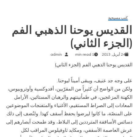
كتب مسيحية
القديس يوحنا الذهبي الفم
(الجزء الثاني)
24 أبريل, 2013
1 min read
admin
القديس يوحنا الذهبي الفم (الجزء الثاني)
على وجه جد عنيف، ويبقى أميناً ليوحنا.
ولكن من الواضح أن كثيراً من المقرّبين، أفدوكسية وأوتروبيوس،
الكهنة المزعَجين، في طمأنينتهم والرهبان المستائين، الأرامل
المعادات إلى الصراط المستقيم، الأغنياء والمتفنجات الموضوعين
على المنصّة، ما كانوا ليرضوا بحفظ أسقف كهذا. ولنُضف إلى ذلك
دسائس الأساقفة المترددين إلى البلاط، وقد طمحت أبصارهم إلى
عرش العاصمة الأسقفي، ومكايد ثاوفيلوس المراقب لكل