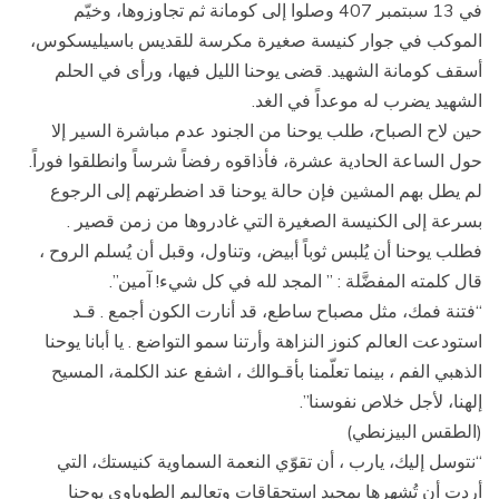
في 13 سبتمبر 407 وصلوا إلى كومانة ثم تجاوزوها، وخيّم
الموكب في جوار كنيسة صغيرة مكرسة للقديس باسيليسكوس،
أسقف كومانة الشهيد. قضى يوحنا الليل فيها، ورأى في الحلم
الشهيد يضرب له موعداً في الغد.
حين لاح الصباح، طلب يوحنا من الجنود عدم مباشرة السير إلا
حول الساعة الحادية عشرة، فأذاقوه رفضاً شرساً وانطلقوا فوراً.
لم يطل بهم المشين فإن حالة يوحنا قد اضطرتهم إلى الرجوع
بسرعة إلى الكنيسة الصغيرة التي غادروها من زمن قصير .
فطلب يوحنا أن يُلبس ثوباً أبيض، وتناول، وقبل أن يُسلم الروح ،
قال كلمته المفضَّلة : ” المجد لله في كل شيء! آمين”.
“فتنة فمك، مثل مصباح ساطع، قد أنارت الكون أجمع . قـد
استودعت العالم كنوز النزاهة وأرتنا سمو التواضع . يا أبانا يوحنا
الذهبي الفم ، بينما تعلّمنا بأقـوالك ، اشفع عند الكلمة، المسيح
إلهنا، لأجل خلاص نفوسنا”.
(الطقس البيزنطي)
“نتوسل إليك، يارب ، أن تقوّي النعمة السماوية كنيستك، التي
أردت أن تُشهرها بمجيد استحقاقات وتعاليم الطوباوي يوحنا