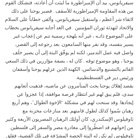
سيفريانوس، بيد أن الإمبراطورة ما لبثت أن أعادته، فتشكك القوم
من هذه المقاومة الإمبراطورية للأسقف . فصبر يوحنا على ذلك
لاتقاء شر أعظم ، واستقبل سيفريانوس، وألقى خطاباً على السلام
والاتحاد لتهدئة ثوران المؤمنين . في الغد أجابه سيفريانوس بخطاب
على الموضوع ذاتـه ، غير أنه بلهجة رسمية تنم عن إعجاب غير
يسير بنفسه، وقد نفر منها السامعون. بعد رجوعه إلى القصر،
واصل فيه عمل التدمير، لكنه لم يوفّق البتة إلى أن يصير خلَف
يوحنا ، وهو موضوع توقه . كان له ، بصفة مؤازرين في ذلك السعي
القائم بالتشنيع والدسائس، الكهنة الذين عزلهم يوحنا وأسقفان
ورئيس دير في القسطنطينية.
بقصد إهلاك يوحنا بحث المتآمرون عن ماضيه، فذهبت أتعابهم
سدى، فلم يبق لهم غير انتظار فرصة موافقة، إذا عجزوا عن
إيجادها. وقد سنحت لهم في مشكلة “الإخوة الطوال”، وهم أربع
رهبان سُموا كذلك لطول قامتهم. بعد منازعات محزنة مع
ثاوفيلوس الإسكندري، كان أولئك الرهبان المصريون الأربعة وكثير
من إخوانهم قد اضطُروا إلى مغادرة مصر والسفر إلى فلسطين.
ثاوفيلوس لم تكن له البتة الحصة المشرّفة في تلك القضية، فقلق