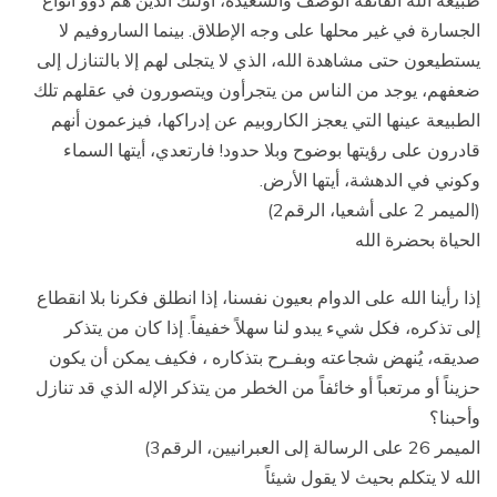
طبيعة الله الفائقة الوصف والسعيدة، أولئك الذين هم ذوو أنواع
الجسارة في غير محلها على وجه الإطلاق. بينما الساروفيم لا
يستطيعون حتى مشاهدة الله، الذي لا يتجلى لهم إلا بالتنازل إلى
ضعفهم، يوجد من الناس من يتجرأون ويتصورون في عقلهم تلك
الطبيعة عينها التي يعجز الكاروبيم عن إدراكها، فيزعمون أنهم
قادرون على رؤيتها بوضوح وبلا حدود! فارتعدي، أيتها السماء
وكوني في الدهشة، أيتها الأرض.
(الميمر 2 على أشعيا، الرقم2)
الحياة بحضرة الله
إذا رأينا الله على الدوام بعيون نفسنا، إذا انطلق فكرنا بلا انقطاع
إلى تذكره، فكل شيء يبدو لنا سهلاً خفيفاً. إذا كان من يتذكر
صديقه، يُنهض شجاعته وبفـرح بتذكاره ، فكيف يمكن أن يكون
حزيناً أو مرتعباً أو خائفاً من الخطر من يتذكر الإله الذي قد تنازل
وأحبنا؟
الميمر 26 على الرسالة إلى العبرانيين، الرقم3)
الله لا يتكلم بحيث لا يقول شيئاً