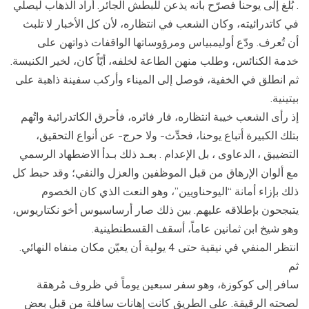
. بُلِّغ إلى يوحنا فصرّح بأنه يذعن للبطش الجائر. أراد الذهاب ليصلي
في كاتدرائيته، وكان الشعب في انتظاره، لأن كل الأخبار لا تلبث
أن تُعرف. ودّع أوليمبياس ومرؤوساتها الواقفات ذواتهن على
خدمة الكنائس، وطلب منهن الطاعة لخلفه، أيّاً كان، لخير الكنيسة.
ثم انطلق في الخفية، فوصل إلى الميناء وأركب سفينة ذاهبة على
بيتينية.
إذ رأى الشعب خيبة انتظاره، فار فائره، فأحرق الكاتدرائية واتُهم
بتلك الكبيرة أتباع يوحنا، فحدِّث- ولا حرج- عن أنواع التحقيق،
التضييق ، الدعاوى ، بل الإعدام . بعـد ذلك بـدأ الاضطهاد الرسمي
مع ألوان الإرهاق من قبل الموظفين والعزل والنفي؛ وقد حبط كل
ذلك بإزاء أمانة “اليوحناويين”، وهو النعت الذي كان الخصوم
يتبجحون بإطلاقه عليهم. بين ذلك صار أرساسيوس أخو نكتاريوس،
وهو شيخ ابن ثمانين عاماً، أسقف القسطنطينية.
انتظر المنفي في نيقية حتى 4 يولية أن يعيّن مكان منفاه النهائي.
ثم
سافر إلى كوكوزة، وهو سفر سبعين يوماً في ظروف مُرهقة
لصحته الرقيقة. على الطريق كانت إهانات سافلة من قبل بعض