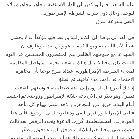
عليه الشعب فوراً وركض إلى الدار الأسقفية، وجاهر مجاهرة ولاء
ليوحنا، وحال دون تقرب الشرطة الإمبراطورية.
النفي بسرعة البرق
في الغد أتى يوحنا إلى الكاتدرائية ووعظ فيها مؤكداً أنه لا يخشى
شيئاً، لأن الله معه ومع الكنيسة. هو واثق بعدله وعارف أن
الشهداء، مع حبوطهم الظاهر، هم المنتصرون الحقيقيين. في اليوم
الثالث كان يوحنا لا يزال هناك، وشعبه يحرسه ويواصل المقاومة
لمجيء الشرطة الإمبراطورية. عندئذ صرح يوحنا بأن مجاهرة
الاحتجاج قد دامت مدة كافية، ثم انطلق.
إذ ذاك أسرع المتآمرون إلى القسطنطينية، فأوسعهم الشعب
تعييراً، وهو يعبّر في الآن ذاته جلالة الإمبراطور وزوجته. ثم احتشد
أمام البلاط فريق من المجاهرين الآخذ منهم الهياج كل مأخذ .
فألغى الإمبراطـور قرار النفي ودعا يوحنا إلى الرجوع، فأبى هذا
العودة إلى القسطنطينية. كُررت الدعوة وتجدد الرفض. بعد ثالث
دعوة رضى يوحنا أخيراً بالإياب، فدخل الميناء دخول مظفّر
واحتشد الناس لمواكبته. مع ذلك قد أبى يوحنا العودة إلى مدينته