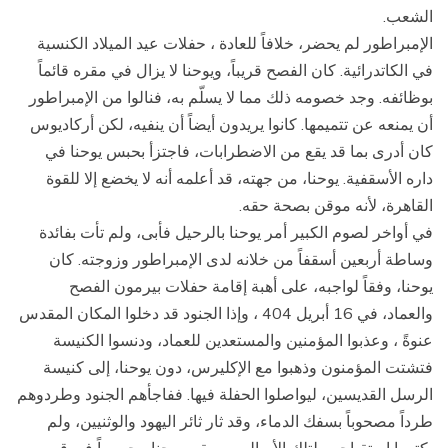
الشعب.
الإمبراطور لم يحضر، خلافاً للعادة ، حفلات عيد الميلاد الكنسية
في الكاتدرائية. كان الفصح قريباً، ويوحنا لا يزال في مقره قائماً
بوظائفه. وجد خصومه ذلك مما لا يسلّم به، فنالوا من الإمبراطور
أن يمنعه عن تتميمها. كانوا يريدون أيضاً أن ينفيه، لكن أركاديوس
كان أدرى بما قد يقع من الاضطرابات، فاجتزأ بحبس يوحنا في
داره الأسقفية. يوحنا، من جهته، قد أعلمه أنه لا يخضع إلا للقوة
القاهرة، لأنه موقن بصحة حقه.
في أواخر لصوم الكبير أمر يوحنا بالرحيل فأبى، ولم تأت بفائدة
وساطة أربعين أسقفاً من خلانه لدى الإمبراطور وزوجته. كان
يوحنا، وفقاً لواجبه، على أهبة إقامة حفلات بيرمون الفصح
والعماد، في 16 أبريل 404 ، وإذا الجنود قد دخلوا المكان المقدس
عنوةً ، وعذبوا المؤمنين والمستعدين للعماد، ودنسوا الكنيسة
فتشتت المؤمنون وذهبوا مع الإكليرس، دون يوحنا، إلى كنيسة
الرسل القديسين، ليواصلوا الحفلة فيها. ففاجأهم الجنود وطردوهم
طرداً مصحوباً بسفك الدماء، وقد ثار ثائر اليهود والوثنيين، ولم