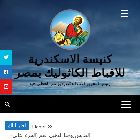
Ski
t
conten
كنيسة الاسكندرية
للاقباط الكاثوليك بمصر
رئيس التحرير الاب الدكتور/ يؤانس لحظي جيد
اخترنا لك
Home
القديس يوحنا الذهبي الفم (الجزء الثاني)