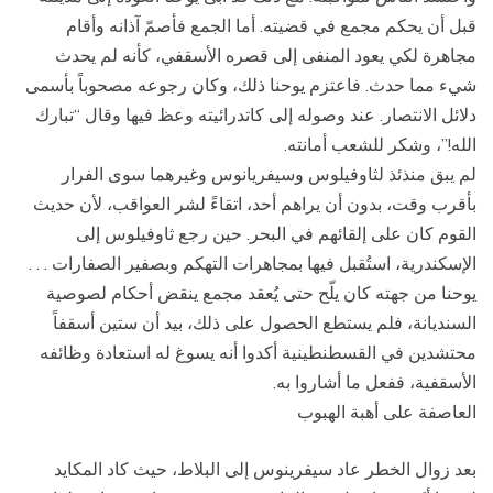
قبل أن يحكم مجمع في قضيته. أما الجمع فأصمّ آذانه وأقام
مجاهرة لكي يعود المنفى إلى قصره الأسقفي، كأنه لم يحدث
شيء مما حدث. فاعتزم يوحنا ذلك، وكان رجوعه مصحوباً بأسمى
دلائل الانتصار. عند وصوله إلى كاتدرائيته وعظ فيها وقال “تبارك
الله!”، وشكر للشعب أمانته.
لم يبق منذئذ لثاوفيلوس وسيفريانوس وغيرهما سوى الفرار
بأقرب وقت، بدون أن يراهم أحد، اتقاءً لشر العواقب، لأن حديث
القوم كان على إلقائهم في البحر. حين رجع ثاوفيلوس إلى
الإسكندرية، استُقبل فيها بمجاهرات التهكم وبصفير الصفارات . . .
يوحنا من جهته كان يلّح حتى يُعقد مجمع ينقض أحكام لصوصية
السنديانة، فلم يستطع الحصول على ذلك، بيد أن ستين أسقفاً
محتشدين في القسطنطينية أكدوا أنه يسوغ له استعادة وظائفه
الأسقفية، ففعل ما أشاروا به.
العاصفة على أهبة الهبوب
بعد زوال الخطر عاد سيفرينوس إلى البلاط، حيث كاد المكايد