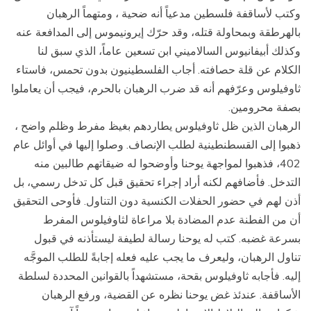
وكتب لأساقفة فلسطين مدعياً أنه ضحية ، ومتهماً الرهبان
بالهرطقة وبمحاولة قتله، وقد حرّك إيرونيموس إلى المدافعة عنه
وكذلك أبيفانيوس السالاميني ابن تسعين عاماً، الذي سبق لنا
الكلام عن قلة حصافته. أجاب الفلسطينيون بدون تحمس، فاستاء
ثاوفيلوس وعرّفهم أنه قد ضرب الرهبان بالحرم، فيجب أن يعاملوا
بصفة محرومين.
الرهبان الذين ظل ثاوفيلوس يطاردهم بغيظ مفرط وظلم واضح ،
ذهبوا إلى القسطنطينية لطلب الإنصاف. وصلوا إليها في أوائل عام
402، فذهبوا لمواجهة يوحنا وأوضحوا له ضيقاتهم طالبين منه
التدخل. فأضافهم لكنه أراد إجراء تحقيق قبل كل تدخل رسمي، بل
أذن لهم في حضور الحفلات الكنسية دون التناول. فأوحى التحقيق
أن من الفطنة عدم المضادة بلا مراعاة لثاوفيلوس المفرط
بسرعة غضبه. كتب له يوحنا رسالة لطيفة ليستأذنه في قبول
تناول الرهبان، وليعرف ما يجب عليه فعله إجابةً للطلب الموجَّه
إليه. فأجابه ثاوفيلوس بقحة، مستشهداً بالقوانين المحددة لسلطة
الأساقفة. عندئذ غض يوحنا نظره عن القضية، ورفع الرهبان