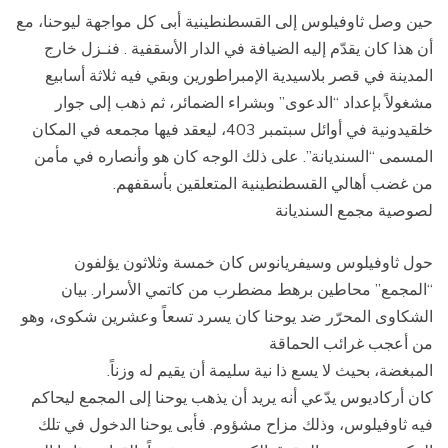
حين وصل ثاوفيلوس إلى القسطنطينية أبى كل مواجهة ليوحنا، مع
أن هذا كان يقدّم إليه الضيافة في الدار الأسقفية . فنـزل خارج
المدينة في قصر بلاسيدية الإمبراطورين وبقي فيه ثلاثة أسابيع
مشغولاً بإعداد “الدعوى” وبشراء الضمائر، ثم ذهب إلى جوار
خلقيدونية في أوائل سبتمبر 403، ليعقد فيها مجمعه في المكان
المسمى “السنديانة”. على ذلك الوجه كان هو وأنصاره في مأمن
من غضب أهالي القسطنطينية المتعلقين بأسقفهم.
لصوصية مجمع السنديانة
حول ثاوفيلوس وسيفريانوس كان خمسة وثلاثون يؤلفون
“المجمع” محاطين برهط مضطرب من كاتمي الأسرار. بيان
الشكاوى المحرّر ضد يوحنا كان يسرد تسعاً وعشرين شكوى، وهو
من أعجب غرائب الحماقة
المبغضة، بحيث لا يسع ذا نية سليمة أن يقيم له وزناً.
كان أركاديوس يدّعي أنه يريد أن يذهب يوحنا إلى المجمع ليحاكم
فيه ثاوفيلوس، وذلك مزاح مشؤوم. فأبى يوحنا الدخول في تلك