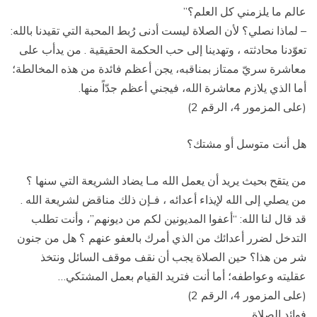
عالم ما يلزمني كل العلم؟”
– لماذا نصلي؟ لأن الصلاة ليست أدنى رُبط المحبة التي تقيدنا بالله:
تعوّدنا محادثته ، وتهدينا إلى حب الحكمة الحقيقية . من يدأب على
معاشرة سريّ ممتاز بمناقبه، يجن أعظم فائدة من هذه المخالطة؛
أما الذي يلازم معاشرة الله، فيجني أعظم جدّاً منها.
(على المزمور 4، الرقم 2)
هل أنت متوسل أو مشتك؟
من يتقح بحيث يريد أن يعمل الله مـا يضاد الشريعة التي سنها ؟
من يصلي إلى الله لإيذاء أعدائه ، فـإن ذلك مناقض لشريعة الله .
قد قال لنا الله: “أعفوا المديونين لكم من ديونهم”، وأنت تطلب
التدخل لضرر أعدائك من الذي أمرك بالعفو عنهم ؟ هل من جنون
شر من هذا؟ حين الصلاة يجب أن نقف موقف السائل ونتخذ
عقليته وعواطفه؛ أما أنت فتريد القيام بعمل المشتكي…
(على المزمور 4، الرقم 2)
فوائد الصلاة