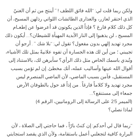
ولكن ربما قلت لي: “الله فائق اللطف ! ” أينتج من ثم أن الغنيّ
الذي احتقر لعازر، والعذارى الطائشات اللواتي رذلهن المسيح، أن
كل ذلك كلام فارغ ؟ فإذاً الذين يكونون قد أعرضوا عن إطعـام
المسيح ، لن يذهبوا إلى النار الأبدية المهيأة للشيطان؟… أيكون ذلك
مجرد تهديد إلهي بدون مفعول؟ تقول لي: “بلا شك ” . أرجو أن
تجيبني ؛ من أين لك هذه الجسارة أن تفوه علانيةً بمثل تلك الأشياء،
وتُبدي باسمك الخاص مثل ذلك الرأي؟ سأبرهن لك، بالاستناد إلى
أقوال الله عينها وأساليب عمله، أنك مخطئ. إن لم تؤمن بسبب
المستقبل، فآمن بسبب الماضي، لأن الماضي المنصرم ليس
مجرد تهديد ولا كلاماً فارغاً . من إذاً قد حول بالطوفان الأرض
جمعاء إلى مستنقع؟…
(الميمر 25 على الرسالة إلى الرومانيين، الرقم 4)
لماذا نصلي؟
“ربما قال لي أحدكم: إن كنتُ بارّاً ، فما حاجتي إلى الصلاة ، لأن
البرارة كافية لتجعلني أعمل باستقامة، ولأن الذي يقصد استجابتي