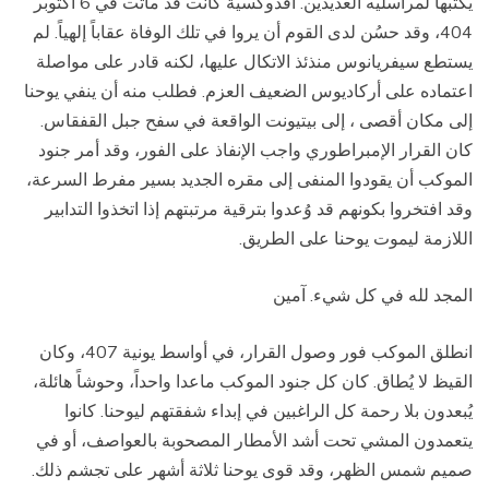
يكتبها لمراسليه العديدين. أفدوكسية كانت قد ماتت في 6 أكتوبر
404، وقد حسُن لدى القوم أن يروا في تلك الوفاة عقاباً إلهياً. لم
يستطع سيفريانوس منذئذ الاتكال عليها، لكنه قادر على مواصلة
اعتماده على أركاديوس الضعيف العزم. فطلب منه أن ينفي يوحنا
إلى مكان أقصى ، إلى بيتيونت الواقعة في سفح جبل القفقاس.
كان القرار الإمبراطوري واجب الإنفاذ على الفور، وقد أمر جنود
الموكب أن يقودوا المنفى إلى مقره الجديد بسير مفرط السرعة،
وقد افتخروا بكونهم قد وُعدوا بترقية مرتبتهم إذا اتخذوا التدابير
اللازمة ليموت يوحنا على الطريق.
المجد لله في كل شيء. آمين
انطلق الموكب فور وصول القرار، في أواسط يونية 407، وكان
القيظ لا يُطاق. كان كل جنود الموكب ماعدا واحداً، وحوشاً هائلة،
يُبعدون بلا رحمة كل الراغبين في إبداء شفقتهم ليوحنا. كانوا
يتعمدون المشي تحت أشد الأمطار المصحوبة بالعواصف، أو في
صميم شمس الظهر، وقد قوى يوحنا ثلاثة أشهر على تجشم ذلك.