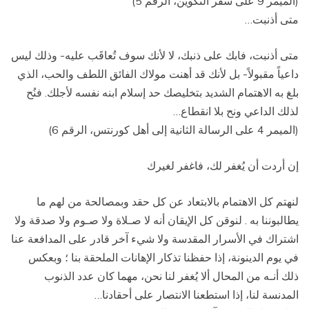
(الميمر 9 على سفر التكوين، الرقم 5)
متى أذنبت…
متى أذنبت، فابك على ذنبك، لا لأنك سوف تُعاقَب عليه- وذلك ليس
داعياً مقبولاً- بل لأنك قد أهنت مولاك الفائق اللطف والحب، الذي
بلغ به الاهتمام الشديد بتخليصك حد إسلام ابنه نفسه لأجلك. فنُح
لذلك الداعي ونح بلا انقطاع…
(الميمر 4 على الرسالة الثانية إلى أهل كورنتس، الرقم 6)
إن أردت أن يُغفر لك، فاغفر لغيرك
لنهتم كل الاهتمام بالابتعاد عن كل حقد وبمصالحة من لهم ما
يطالبوننا به . لنوقن كل الإيقان أنه لا صـلاة ولا صـوم ولا صدقة ولا
اشتراك في الأسرار المقدسة ولا شيء آخر قادر على المدافعة عنا
في يوم الدينونة، إذا حفظنا تذكار الإهانات الملحقة بنا ؛ وبعكس
ذلك أنـه من المحال ألا يُغفر لنا نحن، مهما كان عدد الذنوب
المدنسة لنا، إذا استطعنا الانتصار على أحقادنا…