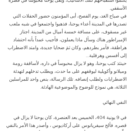
يكتموا استقباحهم لتلك الأساليب، وبقى يوحنا محبوساً في قصره
الأسقفي.
في صباح الغد، يوم الفصح، أبى المؤمنون حضور الحفلات التي
تصدرها في المدينة أعداء يوحنا، فذهبوا واجتمعوا في شبه ملعب
غير مسقوف، على مسافة خمسة أميال من المدينة. اجتاز
الإمبراطور هناك وسأل ماذا يعملون، فأجيب عمداً بأنه احتشاد
هراطقة، فأمر بطردهم، وكان ثمَ ضحايا جديدة، وامتد الاضطراب
إلى أفسس وهرقلية…
حينئذ كتب يوحنا، وهو لا يزال محبوساً في داره، لأساقفة رومة
وميلانو وأكويلية ليوقفهم على ما حدث، ويطلب تدخلهم لتهدئة
الاضطرابات ولطلب إنصافه. تلك الرسالة، بنص واحد للمراسلين
الثلاثة، هي نموذج للوضوح والموضوعية الهادئة.
النفي النهائي
في 9 يونية 404، الخميس بعد العنصرة، كان يوحنا لا يزال في
قصره. فألح سيفريانوس على أركاديوس ، وأصدر هذا الأمر بالنفي