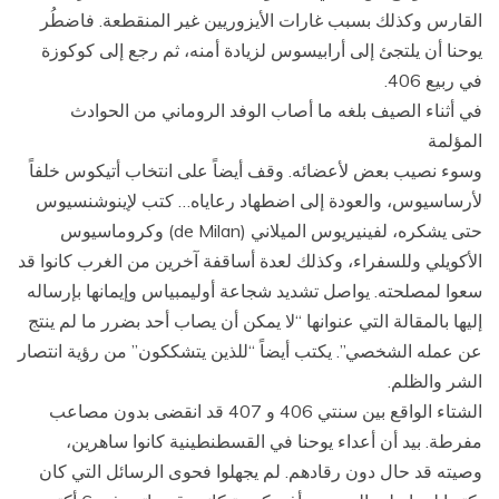
القارس وكذلك بسبب غارات الأيزوريين غير المنقطعة. فاضطُر
يوحنا أن يلتجئ إلى أرابيسوس لزيادة أمنه، ثم رجع إلى كوكوزة
في ربيع 406.
في أثناء الصيف بلغه ما أصاب الوفد الروماني من الحوادث
المؤلمة
وسوء نصيب بعض لأعضائه. وقف أيضاً على انتخاب أتيكوس خلفاً
لأرساسيوس، والعودة إلى اضطهاد رعاياه… كتب لإينوشنسيوس
حتى يشكره، لفينيريوس الميلاني (de Milan) وكروماسيوس
الأكويلي وللسفراء، وكذلك لعدة أساقفة آخرين من الغرب كانوا قد
سعوا لمصلحته. يواصل تشديد شجاعة أوليمبياس وإيمانها بإرساله
إليها بالمقالة التي عنوانها “لا يمكن أن يصاب أحد بضرر ما لم ينتج
عن عمله الشخصي”. يكتب أيضاً “للذين يتشككون” من رؤية انتصار
الشر والظلم.
الشتاء الواقع بين سنتي 406 و 407 قد انقضى بدون مصاعب
مفرطة. بيد أن أعداء يوحنا في القسطنطينية كانوا ساهرين،
وصيته قد حال دون رقادهم. لم يجهلوا فحوى الرسائل التي كان