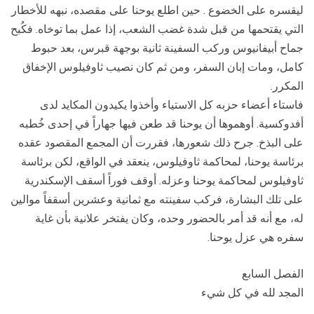
ليقسره على الخضوع . حين اطلع يوحنا على مقصده، نبهه للأخطار
التي يقتحمها من قبل شدة غضب الشعب، إذا عمل بما توخاه. فكُبح
جماح أبيفانيوس وركب السفينة ثانية بوجهة قبرس، بعد حبوط
كامل، ومات إبان السفر، ومن ثم كان نصيب ثاوفيلوس الإخفاق
المكرر.
فاستاء أعضاء حزبه كل الاستياء وأخذوا يكيدون المكايد لدى
أفدوكسية. أوهموها أن يوحنا قد طعن فيها جهاراً في إحدى خُطبه
على البذخ. جرح ذلك شعورها، فقررت أن المجمع المقصود عقده
برئاسة يوحنا، لمحاكمة ثاوفيلوس، ينعقد في الواقع، لكن برئاسة
ثاوفيلوس لمحاكمة يوحنا وعزله. أوقف فوراً أسقف الإسكندرية
على تلك البشارة، فركب سفينته مع ثمانية وعشرين أسقفاً موالين
له، مع أنه قد أمر بالحضور وحده، وكان يفتخر علانية بأن غاية
سفره هي عزل يوحنا.
الفصل السابع
المجد لله في كل شيء