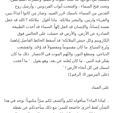
وتجدد فتح السماء ، وافتتحت أبواب الفردوس ، وأرسل روح
القدس من السماء. باسمك حُرر العبيد، وصار من كانوا أعداءً بنين،
والغرباء وارثين، والبشر ملائكة . ماذا أقول : ملائكة ؟ الله قد جعل
نفسه إنساناً، والإنسان قد جُعل إلهاً. السماء قد أخذت الطبيعة
الصادرة عن الأرض، والأرض قد حصلت على الجالس فوق
الكاروبيم وكل جيش الملائكة؛ قد أسقط الحائط الفاصل إياهما،
ونُزع السياج. ما كان مقسوماً ومفصولاً قد وُحّد، وانقشعت
الدياجي، وسطع النور، والتُهم الموت في الانتصار . ذلك ما كان
يفكر فيه النبي ، ما كان يُعلنه عن بعد، وهو يقول : ” ما أعجب
اسمك في كل أنحاء الأرض ! ”
(على المزمور 8، الرقم1)
على العماد
… لماذا الماء؟ سأقوله لكم وأكشف لكم سرّاً مكنوناً؛ توجد في هذا
الشأن نُقط أخرى خاضعة للسر؛ مع ذلك سأحدثكم عن نقطة