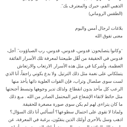
الذهبي الفم، حبرك والمعترف بك”.
(الطقس الروماني)
بلاغات لرجال أمس واليوم
معنى تفوق الله
“وكانوا يتصايحون: قدوس، قدوس، قدوس، رب الصباؤوت”. أجل،
قدوس في الحقيقة من أهّل طبيعتنا لمعرفة تلك الأسرار الفائقة
العظمة، وأشركنا في مثل هذه الأسرار. الارتعاب والارتعاش
يتملكاني على نغمة مثل ذلك الترتيل. ولا بدع بكوني راجفاً، أنا الذي
لست سوى صلصال وتراب، فإن القوات العلوية ذاتها يأخذ منها
الرعب كل مأخذ بدون انقطاع. ولذلك تدير وجوهها وتبسط أجنحتها
مثل حائط لاتقاء الإشعاع غير المحتمل الصادر من الله . مـع ذلك
ما كان يتراءى لهم لم يكن سوى صورة مصغرة للحقيقة.
ولماذا لا تقوى على احتمال سطوعها؟ أتسألني أنا ذلك السؤال؟
اذهب وسل بالأحرى أولئك الذين ينقبّون، برغبة في المعرفة، عن