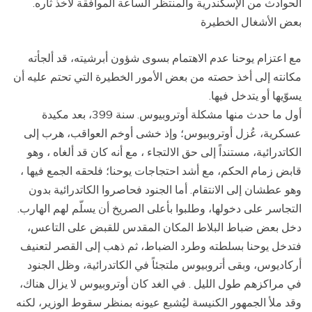
الحوادث من الإسكندرية والمنتظر الساعة الموافقة لأخذ ثأره.
بعض الأشغال الخطيرة
مع اعتزام يوحنا عدم الاهتمام بسوى شؤون أبرشيته، قد ألجأته
مكانته إلى أخذ حصته من بعض الأمور الخطيرة التي تحتم عليه أن
يسوّيها أو يتدخل فيها.
أول ما حدث منها مشكلة أوتروبيوس. سنة 399، بعد مكيدة
عسكرية، عُزل أوتروبيوس؛ وإذ خشى أوخم العواقب، هرب إلى
الكاتدرائية، مستنداً إلى حق الالتجاء ، مع أنه كان قد ألغاه ، وهو
قابض زمام الحكم، مع أشد احتجاجات يوحنا؛ فلحقه الجمع فيها ،
وهو عطشان إلى الانتقام. أما الجنود فحاصروا الكاتدرائية بدون
التجاسر على دخولها، وطلبوا بأعلى الصريخ أن يسلّم لهم الهارب.
دخل بعض ضباط البلاط المكان المقدس للقبض على التاعس،
فتدخل يوحنا بسلطته وطرد الضباط، ثم ذهب إلى القصر لتعنيف
أركاديوس، وبقى أتروبيوس ملتجئاً في الكاتدرائية، وظل الجنود
في مراكزهم طول الليل . في الغد كان أوتروبيوس لا يزال هناك،
وقد ملأ الجمهور الكنيسة ليُشبع عيونه بمنظر سقوط الوزير، لكنه