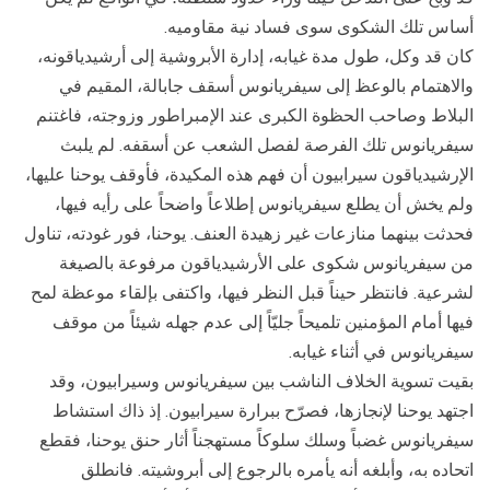
أساس تلك الشكوى سوى فساد نية مقاوميه.
كان قد وكل، طول مدة غيابه، إدارة الأبروشية إلى أرشيدياقونه،
والاهتمام بالوعظ إلى سيفريانوس أسقف جابالة، المقيم في
البلاط وصاحب الحظوة الكبرى عند الإمبراطور وزوجته، فاغتنم
سيفريانوس تلك الفرصة لفصل الشعب عن أسقفه. لم يلبث
الإرشيدياقون سيرابيون أن فهم هذه المكيدة، فأوقف يوحنا عليها،
ولم يخش أن يطلع سيفريانوس إطلاعاً واضحاً على رأيه فيها،
فحدثت بينهما منازعات غير زهيدة العنف. يوحنا، فور غودته، تناول
من سيفريانوس شكوى على الأرشيدياقون مرفوعة بالصيغة
لشرعية. فانتظر حيناً قبل النظر فيها، واكتفى بإلقاء موعظة لمح
فيها أمام المؤمنين تلميحاً جليّاً إلى عدم جهله شيئاً من موقف
سيفريانوس في أثناء غيابه.
بقيت تسوية الخلاف الناشب بين سيفريانوس وسيرابيون، وقد
اجتهد يوحنا لإنجازها، فصرّح ببرارة سيرابيون. إذ ذاك استشاط
سيفريانوس غضباً وسلك سلوكاً مستهجناً أثار حنق يوحنا، فقطع
اتحاده به، وأبلغه أنه يأمره بالرجوع إلى أبروشيته. فانطلق