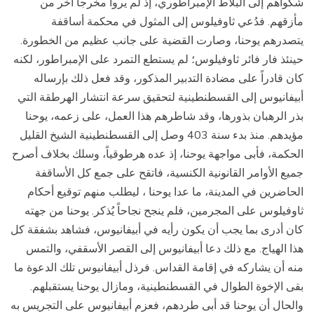
شكواهم إلى البلاط الإمبراطوري، إذ لم يروا مخرجاً آخر من
مأزقهم. فدُعي ثاوفيلوس إلى المثول في محكمة أساقفة
يتصدرهم يوحنا، وصارت القضية على جانب عظيم من الخطورة.
حينئذ فار فائر ثاوفيلوس؛ لم يستطع التمرد على الإمبراطور، لكنه
كان قادراً على مضادة التدبير المذكور، وقد فعل ذلك بإرساله
أبيفانيوس إلى القسطنطينية لتحقيق سرعة انتشار الهرطقة التي
بذر الرهبان بذورها، وقد شاطرهم هذا العمل، على زعمه، يوحنا
مؤيدهم. منذ بدء سنة 403 وصل إلى القسطنطينية الشيخ القليل
الحكمة، فأبى مواجهة يوحنا، إذ عده هرطوقياً، وسلك بخلاف أصرح
جميع الأوامر القانونية الكنسية، فاتقح على جمع كل الأساقفة
الحاضرين في المدينة، ما عدا يوحنا ، ليطلب منهم توقيع أحكام
ثاوفيلوس على المجرمين، فلم ينجح نجاحاً يُذكر. يوحنا من جهته
كان أدرى بما يجب أن يكون رأيه في أبيفانيوس، فشاهد بشفقة كل
هذا الهياج. مع ذلك دعا أبيفانيوس إلى القصر الأسقفي، والتمس
منه أن يشاركه في إقامة القداس. فرذل أبيفانيوس تلك الدعوة ما
بقى الإخوة الطوال في القسطنطينية، ومازال يوحنا يستقبلهم.
والحال أن يوحنا قد أبى طردهم، فعزم أبيفانيوس على التجريس به