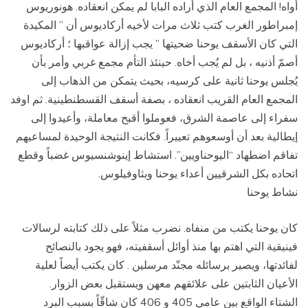
أواه! المجمع العام الذي أراده البابا لم يمكن انعقاده. هونوريوس
إمبراطور الغرب كتب ثلاث مرات لأخيه أركاديوس أن ” المكيدة
التي كان الأسقف يوحنا ضحيتها ” يجب إزالة عواقبها ؛ أركاديوس
أصمّ أذنيه ، بل لم يُجب أخاه. حينئذ التأم مجمع غربي وأمر بأن
يُجلس يوحنا ثانية على كرسيه، بحيث يتمكن من الذهاب إلى
المجمع العام القريب انعقاده ، بصفة أسقف القسطنطينية. ثم اوفد
سفراء إلى عاصمة الشرق، فعوملوا أقبح معاملة، وأعيدوا إلى
إيطالية بعد أن أوسعوهم تعييراً. فكانت النتيجة الوحيدة لمساعيهم
تفاقم اضطهاد “اليوحناويين”. استشاط إينوشنسيوس غضباً وقطع
اتحاده بكل الشرقيين أعداء يوحنا وبثاوفيلوس.
نشاط يوحنا
كان يوحنا يكتب من منفاه. نضرب مثلاً على ذلك كتابته لرسالات
فينيقية التي اهتم بها منذ أوائل أسقفيته، فهو يجود بالنصائح
لفائدتها، ويصير برسائله مجنّد مرسلين . كان يكتب أيضاً لعلية
الأعيان الثابتين على علائقهم معهن ويستقبل بعض الزوار.
الشتاء الواقع بين عامي 405 و 406 كان شاقّاً بسبب البرد