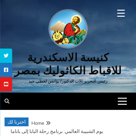
Ski
t
conten
كنيسة الاسكندرية
للاقباط الكاثوليك بمصر
رئيس التحرير الاب الدكتور/ يؤانس لحظي جيد
اخترنا لك
Home
يوم الشبيبة العالمي: برنامج رحلة البابا إلى باناما