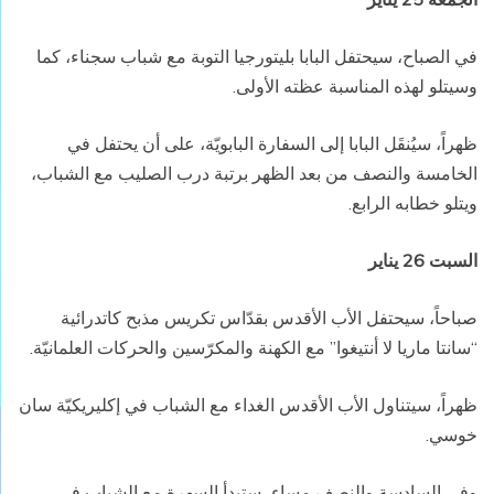
في الصباح، سيحتفل البابا بليتورجيا التوبة مع شباب سجناء، كما
وسيتلو لهذه المناسبة عظته الأولى.
ظهراً، سيُنقَل البابا إلى السفارة البابويّة، على أن يحتفل في
الخامسة والنصف من بعد الظهر برتبة درب الصليب مع الشباب،
ويتلو خطابه الرابع.
السبت 26 يناير
صباحاً، سيحتفل الأب الأقدس بقدّاس تكريس مذبح كاتدرائية
“سانتا ماريا لا أنتيغوا” مع الكهنة والمكرّسين والحركات العلمانيّة.
ظهراً، سيتناول الأب الأقدس الغداء مع الشباب في إكليريكيّة سان
خوسي.
وفي السادسة والنصف مساء، ستبدأ السهرة مع الشباب في