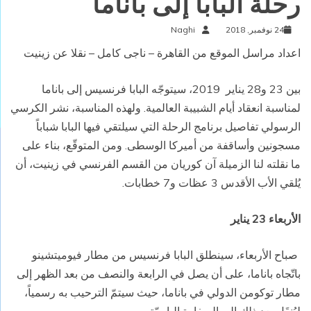
رحلة البابا إلى باناما
24 نوفمبر, 2018
Naghi
اعداد مراسل الموقع من القاهرة – ناجى كامل – نقلا عن زينيت
بين 23 و28 يناير 2019، سيتوجّه البابا فرنسيس إلى باناما
لمناسبة انعقاد أيام الشبيبة العالمية. ولهذه المناسبة، نشر الكرسي
الرسولي تفاصيل برنامج الرحلة التي سيلتقي فيها البابا شباباً
مسجونين وأساقفة من أميركا الوسطى. ومن المتوقّع، بناء على
ما نقلته لنا الزميلة آن كوريان من القسم الفرنسي في زينيت، أن
يُلقي الأب الأقدس 3 عظات و7 خطابات.
الأربعاء 23 يناير
صباح الأربعاء، سينطلق البابا فرنسيس من مطار فيوميتشينو
باتّجاه باناما، على أن يصل في الرابعة والنصف من بعد الظهر إلى
مطار توكومن الدولي في باناما، حيث سيتمّ الترحيب به رسمياً،
ليُنقَل بعد ذلك إلى السفارة البابويّة.