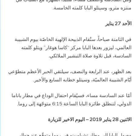
منتزه مترو، وسيتلو البابا كلمته الخامسة.
الأحد 27 يناير
في الثامنة صباحاً، ستُقام الذبيحة الإلهية الخاصّة بيوم الشبيبة
العالمي، ليزور بعدها البابا مركز “كاسا هوغار” ويتلو كلمته
السادسة، قبل تلاوة صلاة التبشير الملائكي.
بعد الظهر، عند الرابعة والنصف، سيلتقي الحبر الأعظم متطوّعي
أيّام الشبيبة العالميّة، وسيتلو خطابه السابع والأخير.
أمّا عند السادسة مساء، فسيُقام احتفال الوداع في مطار باناما
الدولي، لتنطلق طائرة البابا الساعة 6:15 متوجّهة إلى روما.
الاثنين 28 يناير 2019 – اليوم الاخير للزيارة
وصول البابا إلى مطار تشيامبينو في روما متوقّع عند حوالى