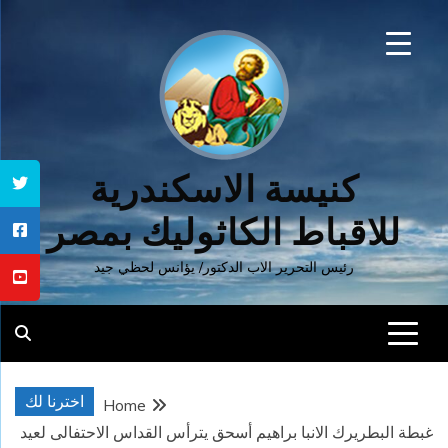
Ski
t
conten
كنيسة الاسكندرية
للاقباط الكاثوليك بمصر
رئيس التحرير الاب الدكتور/ يؤانس لحظي جيد
اخترنا لك
Home
غبطة البطريرك الانبا براهيم أسحق يترأس القداس الاحتفالى لعيد