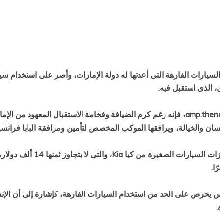
، الذى استقبل فيه.
وبحسب نشرة دلتا الاقتصادية نقلًا عن موقع amp.thenational.ae، فإنه رغم كرم الضيافة وفخا
سان والخيالة، ويرافقها الموكب المخصص لتأمين ومرافقة البابا فرانس
سيارة البابا فرانسيس بابا الكن
ًا.
نسيس يحرص على الحد من استخدام السيارات الفارهة، كإشارة إلى أن الإن
.