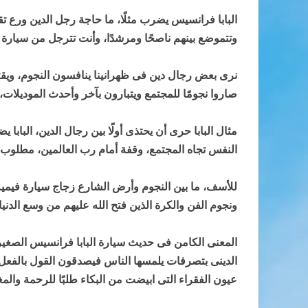
البابا فرانسيس يضرب مثلًا، ما حاجة رجل الدين ورع ت
وتتموضع بينهم ناصحًا ومرشدًا، وأنت تترجل من سيارة أ
نرى بعض رجال دين فى ظهرانينا ينافسون النجوم، ويقت
صاروا نجومًا للمجتمع ويتبارون بآخر وأحدث الموديلات، ين
مثال البابا حرى أن يحتذى أولًا بين رجال الدين، البابا
النفس تجاه المجتمع، وقفة أمام رب العالمين، مطلوب
للأسف، ما بين النجوم وأرض الشارع زجاج سيارة فيميه، 
ونجوم الفن والكرة الذين فتح الله عليهم من وسع الدنيا.
المعنى الكامن فى حديث سيارة البابا فرانسيس الصغيرة 
الدينى بتصرفات يلمسها الناس فيصدقون القول بالفعل،
عيون الفقراء التى ابيضت من البكاء طلبًا للرحمة والمغ