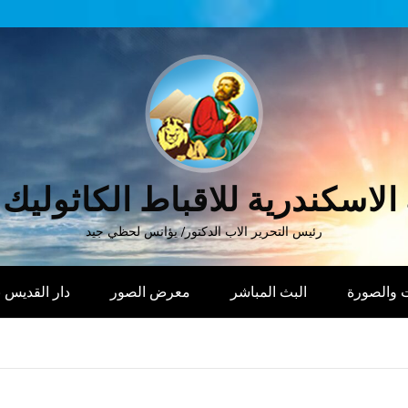
الاسكندرية للاقباط الكاثوليك
رئيس التحرير الاب الدكتور/ يؤانس لحظي جيد
 والصورة
البث المباشر
معرض الصور
دار القديس