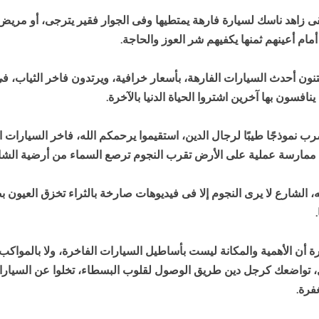
قى زاهد ناسك لسيارة فارهة يمتطيها وفى الجوار فقير يترجى، أو مريض 
مام أعينهم ثمنها يكفيهم شر العوز والحاجة.
نون أحدث السيارات الفارهة، بأسعار خرافية، ويرتدون فاخر الثياب، 
افسون بها آخرين اشتروا الحياة الدنيا بالآخرة.
 يضرب نموذجًا طيبًا لرجال الدين، استقيموا يرحمكم الله، فاخر السيارا
 ممارسة عملية على الأرض تقرب النجوم ترصع السماء من أرضية الشار
الشارع لا يرى النجوم إلا فى فيديوهات صارخة بالثراء تخزق العيون بص
أن الأهمية والمكانة ليست بأساطيل السيارات الفاخرة، ولا بالمواكب وا
 تواضعك كرجل دين طريق الوصول لقلوب البسطاء، تخلوا عن السيارات 
فرة.