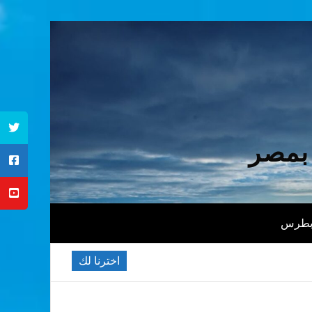
 بمصر
 بطرس
اخترنا لك