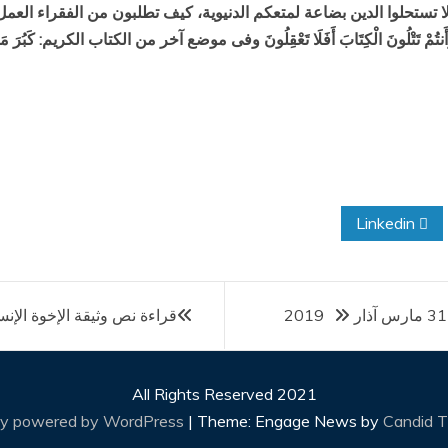
ولا تستحلوا الدين بضاعة لمتعكم الدنيوية، كيف تطلبون من الفقراء العم
وَأَنتُمْ تَتْلُونَ الْكِتَابَ أَفَلَا تَعْقِلُونَ وفى موضع آخر من الكتاب الكريم: كَبُرَ مَقْتً
Linkedin
قراءة نص وثيقة الإخوة الإنس
All Rights Reserved 2021
ly powered by WordPress
|
Theme: Engage News by
Candid 