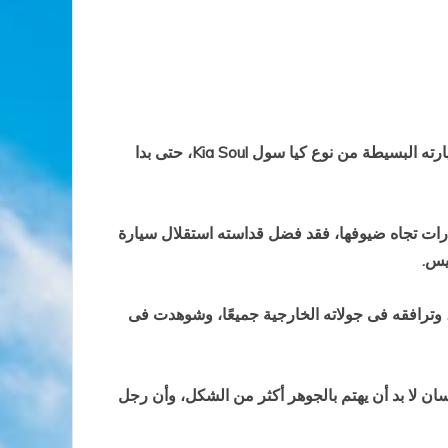
رفض البابا فرانسيس، بابا الفاتيكان، استخدام أسطول السيارات الفارهة التى أعدتها له دولة الإمارات، وأصر على استخدام سيارته البسيطة من نوع كيا سول Kia Soul، حتى بدا
مة الاستقبال المعهود من الإمارات تجاه ضيوفها، فقد فضل قداسته استقلال سيارة
يس.
يسة الكاثوليكية أحد طرازات السيارات الصغيرة من كيا Kia، والتى لا يتجاوز ثمنها 14 ألف دولار، وترافقه فى جولاته الخارجية جميعًا، وشوهدت فى
سان لا بد أن يهتم بالجوهر أكثر من الشكل، وأن رجل