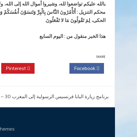
بالله عليكم تواضعوا لله، وشيروا أموال الله إلى الله، 
محكم التنزيل : أَتَأْمُرُونَ النَّاسَ بِالْبِرِّ وَتَنسَوْنَ أَنفُسَكُمْ 
الحكى، لِمَ تَقُولُونَ مَا لا تَفْعَلُونَ.
هذا الخبر منقول من : اليوم السابع
SHARE
Pinterest
Twitter
Facebook
تصفّح
برنامج زيارة البابا فرنسيس الرسولية إلى المغرب 30 – 31 مارس آذار 2019
المقالات
Themes