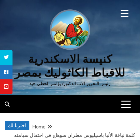
Ski
t
conten
كنيسة الاسكندرية
للاقباط الكاثوليك بمصر
رئيس التحرير الاب الدكتور/ يؤانس لحظي جيد
اخترنا لك
Home
كلمة نيافة الأنبا باسيليوس مطران سوهاج فى احتفال سيامته