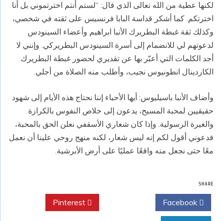
لكنها عطية من الله تعالى الذي قال: “لستم أنتم اخترتموني بل أنا
اخترتكم. كما أشكر قداسة البابا فرنسيس على ثقته في شخصي،
وكذلك ثقة غبطة البطريرك الأنبا ابراهيم وأعضاء السينودس
لدعوتهم لي للانضمام إلى أسرة السينودس البطريركي. وإنني لا
أجد الكلمات التي أعبّر بها عن تقديري لحضور غبطة البطريرك
الكاردينال انطونيوس نجيب، وأطلب منه الصلاة من أجلي.
وأضاف الأنبا باسيليوس: أيها الأحباء إننا نحتاج هذه الأيام إلى شهود
حقيقيين لمحبة المسيح، يدعون إلى خلاص النفوس بالكرازة
والغيرة الرسولية. وإذا كان شعاري الأسقفي نعلن الحق بالمحبة،
فدعوني أقول لكم إنه ليس شعار، لكنه منهج روحي علينا أن نعمل
معًا حتى نجعل منه واقعًا عمليًا على أرض الأبرشية.
SHARE
Pinterest
Twitter
Facebook