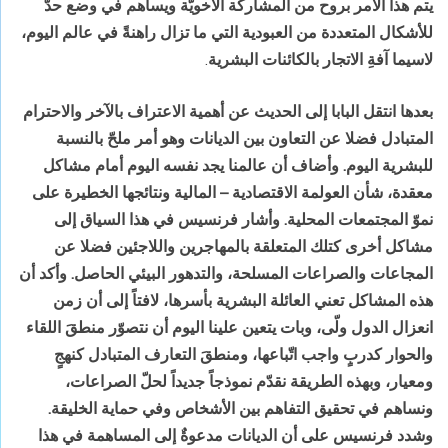
يتم هذا الأمر بروح من المشاركة الأخويّة ويساهم في وضع حدّ
للأشكال المتعددة من العبودية التي ما تزال راهنةً في عالم اليوم،
لاسيما آفةِ الاتجار بالكائنات البشرية
.
بعدها انتقل البابا إلى الحديث عن أهمية الاعتراف بالآخر والاحترام
المتبادل فضلا عن التعاون بين الديانات وهو أمر ملحّ بالنسبة
للبشرية اليوم. وأضاف أن عالمنا يجد نفسه اليوم أمام مشاكل
معقدة، شأن العولمة الاقتصادية – المالية ونتائجها الخطيرة على
نموّ المجتمعات المحلية. وأشار فرنسيس في هذا السياق إلى
مشاكل أخرى كتلك المتعلقة بالمهاجرين واللاجئين فضلا عن
المجاعات والصراعات المسلحة، والتدهور البيئي الحاصل. وأكد أن
هذه المشاكل تعني العائلة البشرية بأسرها، لافتاً إلى أن زمن
انعزال الدول ولّى، وبات يتعين علينا اليوم أن نتصوّر منطقَ اللقاء
والحوار كدربٍ واجب اتّباعها، ومنطقَ التعارف المتبادل كنهجٍ
ومعيار، وبهذه الطريقة نقدّم نموذجاً جديداً لحلّ الصراعات،
ونساهم في تحقيق التفاهم بين الأشخاص وفي حماية الخليقة.
وشدد فرنسيس على أن الديانات مدعوةٌ إلى المساهمة في هذا