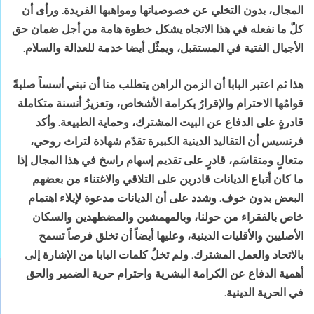
المجال، بدون التخلي عن خصوصياتها ومواهبها الفريدة. ورأى أن
كلّ ما نفعله في هذا الاتجاه يشكل خطوة هامة من أجل ضمان حق
الأجيال الفتية في المستقبل، ويمثّل أيضا خدمة للعدالة والسلام
.
هذا ثم اعتبر البابا أن الزمن الراهن يتطلب منا أن نبني أسساً صلبةً
قوامُها الاحترام والإقرارُ بكرامة الأشخاص، وتعزيزُ أنسنة متكاملة
قادرةٍ على الدفاع عن البيت المشترك، وحماية الطبيعة. وأكد
فرنسيس أن التقاليد الدينية الكبيرة تقدّم شهادة لتراث روحي،
متعالٍ ومتقاسَم، قادرٍ على تقديم إسهام راسخ في هذا المجال إذا
ما كان أتباع الديانات قادرين على التلاقي والاغتناء من بعضهم
البعض بدون خوف. وشدد على أن الديانات مدعوة لإيلاء اهتمام
خاص بالفقراء من حولنا، وبالمهمشين والمضطهدين والسكان
الأصليين والأقليات الدينية، وعليها أيضاً أن تخلق فرصاً تسمح
بالاتحاد والعمل المشترك. ولم تخلُ كلمات البابا من الإشارة إلى
أهمية الدفاع عن الكرامة البشرية واحترام حرية الضمير والحق
في الحرية الدينية.