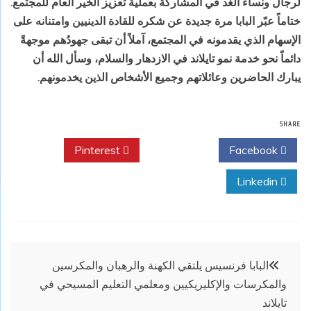
لرجال ونساء الغد في المشاركة بعملية تعزيز الخير العام للمجتمع.
ختاماً عبّر البابا مرة جديدة عن شكره للقادة الدينيين وامتنانه على
الإسهام الذي يقدمونه في المجتمع، آملاً أن تبقى جهودُهم موجهةً
دائماً نحو خدمة نمو تايلاند في الازدهار والسلام، وسأل الله أن
يبارك الحاضرين وعائلاتهم وجميع الأشخاص الذين يخدمونهم.
SHARE
Pinterest
Twitter
Facebook
Linkedin
تصفّح
البابا فرنسيس يلتقي الكهنة والرهبان والمكرسين
والمكرسات والإكليريكيين ومعلمي التعليم المسيحي في
المقالات
تايلاند