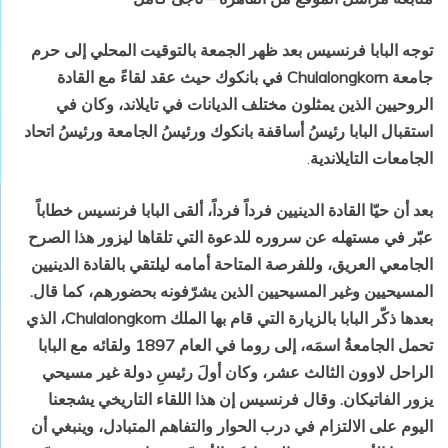
توجه البابا فرنسيس بعد ظهر الجمعة بالتوقيت المحلي إلى حرم
جامعة Chulalongkorn في بانكوك حيث عقد لقاءً مع القادة
الروحيين الذين يمثلون مختلف الديانات في تايلاند، وكان في
استقبال البابا رئيسُ أساقفة بانكوك ورئيسُ الجامعة ورئيسُ اتحاد
الجامعات التايلاندية
.
بعد أن حيّا القادة الدينيين فرداً فرداً، ألقى البابا فرنسيس خطاباً
عبّر في مستهله عن سروره للدعوة التي تلقاها ليزور هذا الصرح
الجامعي العريق، وللفرصة المتاحة أمامه ليلتقي بالقادة الدينيين
المسيحيين وغير المسيحيين الذين يشرّفونه بحضورهم، كما قال.
بعدها ذكّر البابا بالزيارة التي قام بها الملك Chulalongkorn، الذي
تحمل الجامعةُ اسمَه، إلى روما في العام 1897 ولقائه مع البابا
الراحل لاوون الثالث عشر، وكان أولَ رئيسِ دولة غير مسيحي
يزور الفاتيكان. وقال فرنسيس إن هذا اللقاء التاريخي يشجعنا
اليوم على الالتزام في درب الحوار والتفاهم المتبادل، وينبغي أن