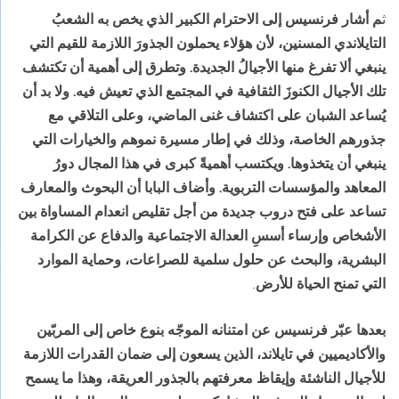
ث
م أشار فرنسيس إلى الاحترام الكبير الذي يخص به الشعبُ
التايلاندي المسنين، لأن هؤلاء يحملون الجذورَ اللازمة للقيم التي
ينبغي ألا تفرغ منها الأجيالُ الجديدة. وتطرق إلى أهمية أن تكتشف
تلك الأجيال الكنوزَ الثقافية في المجتمع الذي تعيش فيه. ولا بد أن
يُساعد الشبان على اكتشاف غنى الماضي، وعلى التلاقي مع
جذورهم الخاصة، وذلك في إطار مسيرة نموهم والخيارات التي
ينبغي أن يتخذوها. ويكتسب أهميةً كبرى في هذا المجال دورُ
المعاهد والمؤسسات التربوية. وأضاف البابا أن البحوث والمعارف
تساعد على فتح دروب جديدة من أجل تقليص انعدام المساواة بين
الأشخاص وإرساء أسسِ العدالة الاجتماعية والدفاع عن الكرامة
البشرية، والبحث عن حلول سلمية للصراعات، وحماية الموارد
التي تمنح الحياة للأرض
.
بعدها عبّر فرنسيس عن امتنانه الموجّه بنوع خاص إلى المربّين
والأكاديميين في تايلاند، الذين يسعون إلى ضمان القدرات اللازمة
للأجيال الناشئة وإيقاظ معرفتهم بالجذور العريقة، وهذا ما يسمح