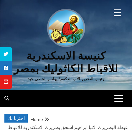
Ski
t
conten
كنيسة الاسكندرية
للاقباط الكاثوليك بمصر
رئيس التحرير الاب الدكتور/ يؤانس لحظي جيد
اخترنا لك
Home
غبطة البطريرك الانبا ابراهيم اسحق بطريرك الاسكندرية للاقباط