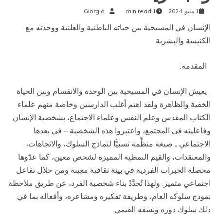
1 مايو, 2024
1 min read
Giorgio
الإنسان في المسيحية بين حياته الباطنية والعلنية ووحدته مع
الكنيسة والبشرية
المقدمة:
يعيش الإنسان في المسيحية بين الوحدة والانقسام وبين الحياة
الخفية والظاهرة ولقد اهتم أغلب الدارسين وخاصة منهم علماء
الكتاب المقدس وعلم النفس وعلماء الاجتماع، بشخصية الإنسان
وفاعليته في المجتمع، واعتبروا هذه الشخصية – في بعدها
الاجتماعي ـ صيغة منظِّمة نسبيًّا لنماذج السلوك، والاتجاهات،
والمعتقدات، والقيم النمطية المميزة لشخص معين، كما عدّوها
محصلة الخبرات الفردية في بيئة ثقافية معينة ومن خلال تفاعل
اجتماعي متميز. ولهذا تُحدَّدُ بناء شخصية الفرد، عن طريق ملاحظة
نموذج سلوكه العام، وطريقة تفكيره ومشاعره، وأفعاله بما في
ذلك سلوك دوره ونسقه القيمي.