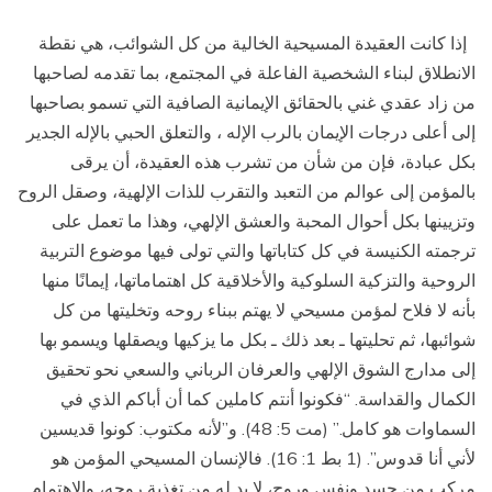
إذا كانت العقيدة المسيحية الخالية من كل الشوائب، هي نقطة
الانطلاق لبناء الشخصية الفاعلة في المجتمع، بما تقدمه لصاحبها
من زاد عقدي غني بالحقائق الإيمانية الصافية التي تسمو بصاحبها
إلى أعلى درجات الإيمان بالرب الإله ، والتعلق الحبي بالإله الجدير
بكل عبادة، فإن من شأن من تشرب هذه العقيدة، أن يرقى
بالمؤمن إلى عوالم من التعبد والتقرب للذات الإلهية، وصقل الروح
وتزيينها بكل أحوال المحبة والعشق الإلهي، وهذا ما تعمل على
ترجمته الكنيسة في كل كتاباتها والتي تولى فيها موضوع التربية
الروحية والتزكية السلوكية والأخلاقية كل اهتماماتها، إيمانًا منها
بأنه لا فلاح لمؤمن مسيحي لا يهتم ببناء روحه وتخليتها من كل
شوائبها، ثم تحليتها ـ بعد ذلك ـ بكل ما يزكيها ويصقلها ويسمو بها
إلى مدارج الشوق الإلهي والعرفان الرباني والسعي نحو تحقيق
الكمال والقداسة. “فكونوا أنتم كاملين كما أن أباكم الذي في
السماوات هو كامل.” (مت 5: 48). و”لأنه مكتوب: كونوا قديسين
لأني أنا قدوس”. (1 بط 1: 16). فالإنسان المسيحي المؤمن هو
مركب من جسد ونفس وروح، لا بد له من تغذية روحه، والاهتمام