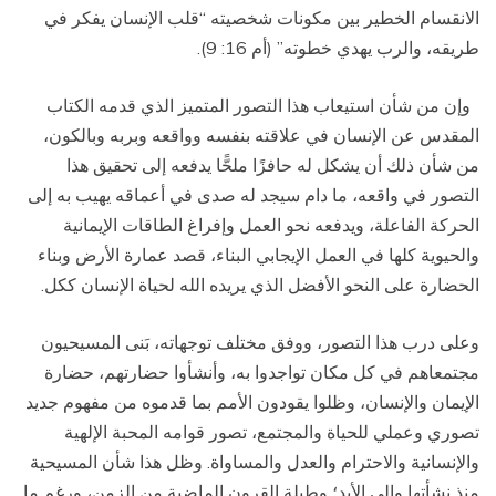
الانقسام الخطير بين مكونات شخصيته “قلب الإنسان يفكر في
طريقه، والرب يهدي خطوته” (أم 16: 9).
وإن من شأن استيعاب هذا التصور المتميز الذي قدمه الكتاب
المقدس عن الإنسان في علاقته بنفسه وواقعه وبربه وبالكون،
من شأن ذلك أن يشكل له حافزًا ملحًّا يدفعه إلى تحقيق هذا
التصور في واقعه، ما دام سيجد له صدى في أعماقه يهيب به إلى
الحركة الفاعلة، ويدفعه نحو العمل وإفراغ الطاقات الإيمانية
والحيوية كلها في العمل الإيجابي البناء، قصد عمارة الأرض وبناء
الحضارة على النحو الأفضل الذي يريده الله لحياة الإنسان ككل.
وعلى درب هذا التصور، ووفق مختلف توجهاته، بَنى المسيحيون
مجتمعاهم في كل مكان تواجدوا به، وأنشأوا حضارتهم، حضارة
الإيمان والإنسان، وظلوا يقودون الأمم بما قدموه من مفهوم جديد
تصوري وعملي للحياة والمجتمع، تصور قوامه المحبة الإلهية
والإنسانية والاحترام والعدل والمساواة. وظل هذا شأن المسيحية
منذ نشأتها وإلى الأبد؛ وطيلة القرون الماضية من الزمن، ورغم ما