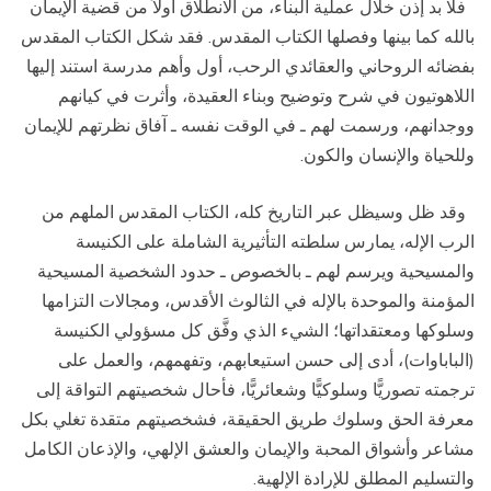
فلا بد إذن خلال عملية البناء، من الانطلاق أولاً من قضية الإيمان
بالله كما بينها وفصلها الكتاب المقدس. فقد شكل الكتاب المقدس
بفضائه الروحاني والعقائدي الرحب، أول وأهم مدرسة استند إليها
اللاهوتيون في شرح وتوضيح وبناء العقيدة، وأثرت في كيانهم
ووجدانهم، ورسمت لهم ـ في الوقت نفسه ـ آفاق نظرتهم للإيمان
وللحياة والإنسان والكون.
وقد ظل وسيظل عبر التاريخ كله، الكتاب المقدس الملهم من
الرب الإله، يمارس سلطته التأثيرية الشاملة على الكنيسة
والمسيحية ويرسم لهم ـ بالخصوص ـ حدود الشخصية المسيحية
المؤمنة والموحدة بالإله في الثالوث الأقدس، ومجالات التزامها
وسلوكها ومعتقداتها؛ الشيء الذي وفَّق كل مسؤولي الكنيسة
(الباباوات)، أدى إلى حسن استيعابهم، وتفهمهم، والعمل على
ترجمته تصوريًّا وسلوكيًّا وشعائريًّا، فأحال شخصيتهم التواقة إلى
معرفة الحق وسلوك طريق الحقيقة، فشخصيتهم متقدة تغلي بكل
مشاعر وأشواق المحبة والإيمان والعشق الإلهي، والإذعان الكامل
والتسليم المطلق للإرادة الإلهية.