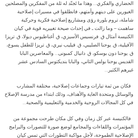
الحضاري والفكري… وهذا ما تَجنّد له ثلة من المفكرين والمصلحين
الغيورين على دينهم وأمتهم، فانطلقوا في مسيرات إصلاحية
شاملة، تروم بلورة رؤى ومشاريع إصلاحية فكرية وحركية
ساهمت – وما زالت ـ في إحداث صيحة تغييريه قوية في كيان
الكنيسة أمثال ق. فرنسيس الأسيزي، ق. أغناطيوس ديولا، ق. تريزا
الآفيلية، ق. يوحنا الصليبي، ق. فيليب نيري، ق. تريزا للطفل يسوع،
ق. يوحنا دون بوسكو، ق. دانيال كمبونى… والمعاصرين البابا
القديس يوحنا بولس الثاني، والبابا بنديكتوس السادس عشر
غيرهم الكثير…
فكان من ثمة تيارات وجماعات إصلاحية، مختلفة المشارب
والوسائل ومتحدة الغاية والأهداف، وذلك ابتداء من مدرسة الإصلاح
في كل المجالات الروحية والخدمية والتعليمية والصحية…
فالكنيسة عبر كل زمان وفي كل مكان طرحت مجموعة من
المؤتمرات واللقاءات والمجامع لوضع صورة للتصورات والبرامج
الإصلاحية الطموحة، لأجل مواكبة التطورات التي تمس كيان