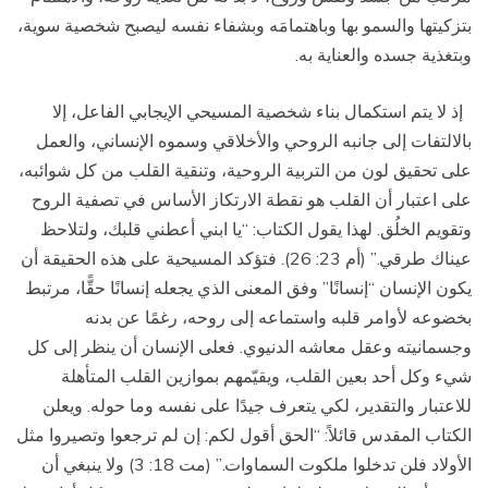
بتزكيتها والسمو بها وباهتمامَه وبشفاء نفسه ليصبح شخصية سوية،
وبتغذية جسده والعناية به.
إذ لا يتم استكمال بناء شخصية المسيحي الإيجابي الفاعل، إلا
بالالتفات إلى جانبه الروحي والأخلاقي وسموه الإنساني، والعمل
على تحقيق لون من التربية الروحية، وتنقية القلب من كل شوائبه،
على اعتبار أن القلب هو نقطة الارتكاز الأساس في تصفية الروح
وتقويم الخلُق. لهذا يقول الكتاب: “يا ابني أعطني قلبك، ولتلاحظ
عيناك طرقي.” (أم 23: 26). فتؤكد المسيحية على هذه الحقيقة أن
يكون الإنسان “إنسانًا” وفق المعنى الذي يجعله إنسانًا حقًّا، مرتبط
بخضوعه لأوامر قلبه واستماعه إلى روحه، رغمًا عن بدنه
وجسمانيته وعقل معاشه الدنيوي. فعلى الإنسان أن ينظر إلى كل
شيء وكل أحد بعين القلب، ويقيّمهم بموازين القلب المتأهلة
للاعتبار والتقدير، لكي يتعرف جيدًا على نفسه وما حوله. ويعلن
الكتاب المقدس قائلاً: “الحق أقول لكم: إن لم ترجعوا وتصيروا مثل
الأولاد فلن تدخلوا ملكوت السماوات.” (مت 18: 3) ولا ينبغي أن