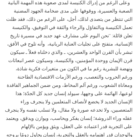
وعلى الرغم من إدراك الكنيسة لمدى صعوبة هذه المهمة البانية
الصعبة والعسيرة، ووقوفها على مدى ضخامة الجهود المضنية
التي تنتظر من يتصدى لذلك، أجل، على الرغم من ذلك، فقد ظلت
تعمل الكنيسة وبالتفاؤل والرجاء والثقة في التوفيق، والكنيسة
تعلن قائلة: “نحن اليوم على مشارف عهد جديد في مسيرة تاريخ
الإنسانية، متفتح على تجليات العناية الربانية، وأنه تلوح في الأفق،
تبشر بأن القرن الواحد والعشرين، ـ والذي دخلناه فعلاً ـ سيكون
قرن الإيمان ووحدة المؤمنين، والكنيسة، وسيكون عصر انبعاثات
ونهضة للبشرية رغم ما في الكون من متغيرات فكرية شاذة،
ورغم الحروب والتعصب، ورغم الأزمات الاقتصادية الطاحنة
ومعاناة الشعوب، ورغم آلم المخاط، ومن ضمن الجماهير الفاقدة
لوعيها، الهائمة على وجهها، سيولد إنسان جديد كل الجدّة؛ هذا
الإنسان الجديد لا يخضع لأنصاف المتعلمين ولا ينجرف وراء
المتعصبين، ولا تخدعه صورة ولا مقال، ولا تسلب نفسه ولا ينجرف
عقله وراء الدروشة؛ إنسان يفكر ويحاسب، ويوازن ويدقق، ويعتمد
على التجربة قدر اعتماده على العقل، ويثق ويؤمن بالإلهام
والوجدان قدر اهتمامه بالعقل والتجربة، إنسان يحاول دومًا بروحه