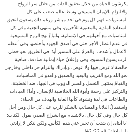
يكرسُون الحياة من خلال تحقيق الذات من خلال سر الزواج
والالتزام بالإيمان المسيحي وسط عالم صعب على كل
المستويات، فهم كل يوم في تحد مباشر ورغم ذلك يسعون لتحيق
السعادة المادية والمعنوية للآخرين، وفي منتهى الجدية وفي كل
المناسبات مع أخواتهم في الإنسانية، واتباعُ نهج الروح المسيحية
في عدم انتظار الأجر حتى في أصدق الجهود وأخلصها وفي أعظم
الأعمال وأشدها، والعزمُ على المسير أبدًا في الطريق نحو خطى
الرب يسوع المسيح، وفي وإعلانُ حياة إيمانية صادقة، صافية
خالصة لا غرض فيها ولا عوض، وبإدراك والتزام حر داخلي وخارجي
نحو الله ومع القريب والبعيد والصديق والعدو في المناسبات.
والقيامُ بمنتهى التحمل والصبر الدؤوب في الجهاد ضد الخطيئة،
والتركيز على رحمة وأبوة الله الخلاصية للإنسان، وأداءُ العبادات
والطاعات في لذة ونشوة، كأنها الغاية والهدف من الحياة؛
واستقبالُ البلايا والمصائب بالشكر للرب على كل حال ومن أجل
كل حال وفي كل حال، بالابتسام مع انشراح الصدر، يقول الكتاب:
“يا أبتاه، إن شئت أن تجيز عني هذه الكأس. ولكن لتكن لا إرادتي
بل إرادتك”. (لو 22: 42).