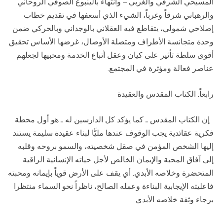
المسيحي الشرقي والغربي – وانتهاء بالينبوع الصوفي الروحاني
والرهباني شرقاً وغرباً، الشيء الذي أسعفها في تقديم خطاب
إصلاحي شمولي، يتقاطع فيه العقلاني بالوجداني وبالحركي ضمن
وحدة متجانسة الأطراف ومتصلة الأوصال، غرضها الأساس تحقيق
أقوى سلطة تأثير على كيان وعقل أتباع الخدمة ومحبيها لجعلهم
عناصر فعالة ومؤثرة في المجتمع.
رابعاً: الكتاب المقدس والعقيدة
إن الكتاب المقدس ـ كما يؤكد كل الدارسين له ـ هو أول محطة
فكرية عقائدية يجب الوقوف عندها مليًّا لبناء عقيدة سليمة يستند
إليها الشخص المؤمن في صقل شخصيته، والسمو بروحه وقلبه
إلى آفاق المحبة والإيمان الخالص لأجل حياته الإنسانية الراقية
المتحضرة وخلاصه الأبدي. أي يقف على الأرض قوياً بإيمانه ومحبته
فاعليته الإيجابية البناءة وعمله الصالح، ناظراً نحو السماء منتظرا
برجاء وثقة خلاصه الأبدي.