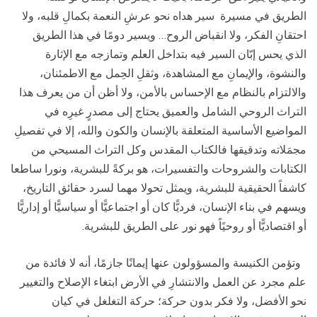
الطريق في مسيرة سير هداه نحو عرشِ النعمة بكمالِ قلبه، ولا
احتقانِ الفكر، ولا انقباض الروح… ويسير دومًا في هذا الطريق
الذي يحس إبّان السير فيه بتداخل العلم وتمازجه مع الإثارة
والنشوة، والإيمانِ مع المشاهدة، وثقلِ الحِمل مع الاطمئنان،
والالتزام بالنظام مع الإحساس بالأمن، ولا أظن أن من يعرف هذا
التراث الروحي الشامل والعميق يحتاج إلى مصدرٍ غيرِه في
المواضيع الأساسية المتعلقة بالإنسان والكون والله، إلا في تفصيلِ
مجمَلاته وتدقيقها فالكتاب المقدس وكل التراث المسيحي من
الكتابات والشروحات والتفسيرات، هو بركةً للبشرية، ونورا ساطعا
كاشفاً الحقيقية للبشرية، ويمثل تحولا مهما لسرد حقائق التاريخ،
ويسهم في بناء الإنسان، فرديًّا كان أو اجتماعيًّا أو سياسيًّا أو إداريًّا
أو اقتصاديًّا أو روحيًاً فهو نور على الطريق للبشرية.
وتؤمن الكنيسة والمسؤولون عنها إيمانًا جازمًا، أنه لا فائدة من
علم مجرد عن العمل والانتشارِ في الأرض ابتغاء الإصلاح والتغيير
نحو الأفضل، ولا فكر بدون حركة؛ حركة التغلغل في كيان