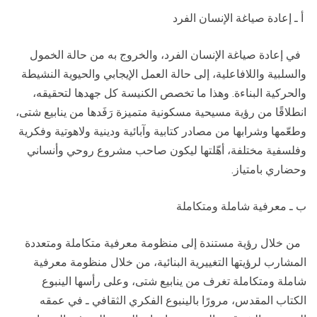
أ ـ إعادة صياغة الإنسان الفرد
في إعادة صياغة الإنسان الفرد، والخروج به من حالة الخمول
والسلبية واللافاعلية، إلى حالة العمل الإيجابي والحيوية النشيطة
والحركية البناءة. وهذا ما تخصص الكنيسة كل جهدها لتحقيقه،
انطلاقًا من رؤية مسيحية مسكونية متميزة رَفَدها من ينابيع شتى،
وطعّمها وشرابها من مصادر كتابية وآبائية ودينية ولاهوتية وفكرية
وفلسفية مختلفة، أهّلتها ليكون صاحب مشروع روحي وأنساني
وحضاري بامتياز.
ب ـ معرفية شاملة ومتكاملة
من خلال رؤية مستندة إلى منظومة معرفية متكاملة ومتعددة
المشارب لرؤيتها التغييرية البنائية، من خلال منظومة معرفية
شاملة ومتكاملة تغرف من ينابيع شتى، وعلى رأسها الينبوع
الكتاب المقدس، مرورًا بالينبوع الفكري الثقافي ـ في عمقه