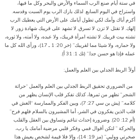
في ستة أيام صنع الرب السماء والأرض والبحر وكل ما فيها،
واستراح في اليوم السابع. لذلك بارك الرب يوم السبت وقدسه.
أكرم أباك وأمك لكي تطول أيامك على الأرض التي يعطيك الرب
إلهك. لا تقتل. لا تزن. لا تسرق. لا تشهد على قريبك شهادة زور. لا
تشته بيت قريبك. لا تشته امرأة قريبك، ولا عبده، ولا أمته، ولا ثوره،
ولا حماره، ولا شيئا مما لقريبك” (خر 20: 1 ـ 17)، ورأى الله كل ما
عمله فإذا هو حسن جدا.” (تك 1: 31 أ).
أولاً: الربط الجدلي بين العلم والعمل:
من الضروري تحقيق الربط الجدلي بين العلم والعمل “حراثة
الشجر” تظهر من ثمرها، كذلك تفكر قلب الإنسان يظهر من
كلامه.” (يش بن سي 27: 7)، وبين الفكر والممارسة “الغش في
قلب الذين يفكرون في الشر، أما المشيرون بالسلام فلهم فرح”
(أم 12: 20). وضرورة إحداث تناغم وتساوق بين العقل والقلب
والحركة ” لتكن أقوال فمي وفكر قلبي مرضية أمامك يا رب،
صخرتي ووليي” (مز 19: 14)، وإلا فلا قيمة لشخص يعيش هذا