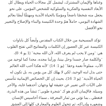
وغناها والإيمان المشترك، ليشمل كل مجالات الحياة ويطال كل
الأبعاد النفسية والفكرية والسلوكية للشخص المؤمن، على نحو
يجعل منه شخصًا ناضجاً ومؤمنًا بالحياة الأبدية ومهتمًّا أيضًا بعالم
الشهادة اليومي، حاملاً همّ وحدة الكنيسة والبناء والإصلاح والتغيير
نحو الأفضل.
تؤكد المسيحية من خلال الكتاب المقدس وأيضاً كل باباوات
الكنيسة عبر كل العصور إن الكلمات والمفاتيح التي تفتح القلوب
هي: “ومن لا يحب لم يعرف الله، لأن الله محبة” (1 يو 4: 8)،
“والكلمة صار جسدا وحل بيننا، ورأينا مجده، مجدا كما لوحيد من
الآب، مملوءاً نعمة وحقا.” (يو 1: 14) “لأنه هكذا أحب الله العالم
حتى بذل ابنه الوحيد، لكي لا يهلك كل من يؤمن به، بل تكون له
الحياة الأبدية.” (يو 3: 16)، بحيث إن كل الخصائص الإيمانية تتأسس
على الآيات التي تعبير عن حقيقة لها وجهان: أحدهما غاية، والآخر
وسيلة. فالإيمان الذي هو كـ “شجرة طوبى”؛ تنشأ من هذه البذرة،
فتغطي ـ بما تؤتي من ثمار المعرفة ـ سماءَ أحاسيس الإنسان
وشعوره وإدراكه، ثم تتحول العلوم والمعارف كلها إلى العشق