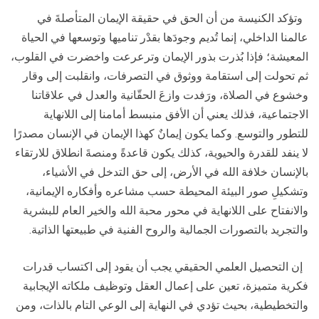
وتؤكد الكنيسة من أن الحق في حقيقة الإيمان المتأصلةَ في
عالمنا الداخلي، إنما تُديم وجودَها بقدْر تناميها وتوسعها في الحياة
المعيشة؛ فإذا بُذرت بذور الإيمان وترعرعت واخضرت في القلوب،
ثم تحولت إلى استقامة ووثوق في التصرفات، وانقلبت إلى وقار
وخشوع في الصلاة، ورَفدت وازعَ الحقّانية والعدل في علاقاتنا
الاجتماعية، فذلك يعني أن الأفق منبسط أمامنا إلى اللانهاية
للتطور والتوسع. وكما يكون إيمانٌ كهذا الإيمان في الإنسان مصدرًا
لا ينفد للقدرة والحيوية، كذلك يكون قاعدةً ومنصةَ انطلاق للارتقاء
بالإنسان خلافة الله في الأرض، إلى حق التدخل في الأشياء،
وتشكيلِ صور البيئة المحيطة حسب مشاعره وأفكاره الإيمانية،
والانفتاح على اللانهاية في محور محبة الله والخير العام للبشرية
والتجريد بالتصورات الجمالية والروح الفنية في طبيعتها الذاتية.
إن التحصيل العلمي الحقيقي يجب أن يقود إلى اكتساب قدرات
فكرية متميزة، تعين على إعمال العقل وتوظيف ملكاته الإيجابية
والتخطيطية، بحيث تؤدي في النهاية إلى الوعي التام بالذات، ومن