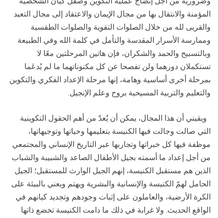
وضرورية من أجل إنضاج عملية التكوين وصقل كيان الشخصية
المؤمنة والانتقال بها من مجال الإيمان والاعتقاد إلى مجال التعبد
والقربى لله من خلال الصلوات التقوية والصلوات الطقسية
وممارسة الأسرار المقدسة والتأمل في كلمة الله وفي الطبيعة
وبالتسبيح والحمد والشكران، فإن هاتين المرحلتين معًا لا
تستكملان دورهما ولن تفصحا عن كل مكنوناتهما ما لم يُدعَما
بمرحلة أخرى أساسية وهامة، إنها مرحلة الإعداد الفكري والتكوين
والتعليم والتربية المسيحية بروح وعلم الإنجيل.
ويقيني أن هذا المجال، يمكن أن يُعدّ من أهم الحقول التكوينية
التي صالت وجالت فيها الكنيسة بتعليمها وحياتها وتوجيهاتها،
موظفة فيها كل خبراتها وتجاربها عبر التاريخ الإنساني والمجتمعي
من أجل إعداد ما أسمته بجيل الأطفال الصاعد والشبيبة والشباب
الذين هم مستقبل الكنيسة، إنهم الجيل الوارث للمستقبل؛ الجيل
الحامل لهمّ الكنيسة والإنسانية والبشرية ويهتم ويعني بالبيئة على
الكرة الأرضية، والعاملون على إثبات وجودهم وتجديد كيانهم في
الواقع الحديث. ولا غرابة في ذلك ما دامت الكنيسة تخضع ذاتها