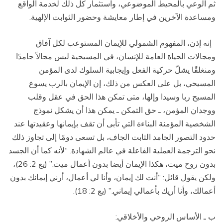
ثم الوعي بالمحيط الموضوعي، واستثمار كل ذلك لخدمة الواقع
ومساعدة الآخرين في إطار معايشة وحضور الثوابت الإلهية.
إنه إذن، المفهوم الشمولي للإيمان المستوعب لكل آفاق
ومجالات الحياة العامة للإنسان، في المسيحية ليس مجالاً جامدًا
ومنغلقًا يشلّ حركية الفعل وإيجابية السلوك لدى المؤمن
المسيحي، بل على العكس من ذلك، إن الإيمان بالرب يسوع
المسيح ربا وسيدا وإلها، متى تمكن هذا الحق في عقل وقلب
ووجدان المؤمن، ـ حق التمكن ـ يمكن هذا أن يشكل نموذج
الشخصية المؤمنة البناءة التي تأبى أن تقف بإيمانها وعقيدتها عند
حدود التصور الجامد الثابت الجاف، بل تسعى دومًا إلى تجاوز ذلك
نحو الترجمة العملية الفاعلة في عالم الشهادة. “لأنه كما أن الجسد
بدون روح ميت، هكذا الإيمان أيضا بدون أعمال ميت.” (يع 2: 26)،
ولكن يقول قائل: “أنت لك إيمان، وأنا لي أعمال، أرني إيمانك بدون
أعمالك، وأنا أريك بأعمالي إيماني.” (يع 2: 18).
ب ـ الأساس الروحي والأخلاقي: