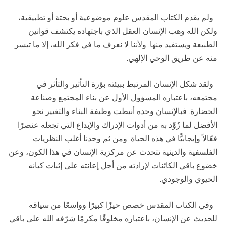
ولم يقدم الكتاب المقدس علوم موضوعية أو بحتة أو تطبيقية،
ولكن الله وهب الإنسان العقل الذي باجتهاده يكتشف قوانين
الطبيعة ويستفيد منها. ولأننا لا نعرف ما في فكر الله، إلا ما تيسر
منه عن طريق الوحي الإلهي.
ولقد شكل الإنسان المرتبط ببيئته بؤرة التأثير والتأثر في
مجتمعه، باعتباره المسؤول الأول عن بناء المجتمع وصناعة
الحضارة. فبالإنسان وحده أنيطت وظيفة البناء والتغيير نحو
الأفضل لما زُوِّد به من أدوات الإدراك والإبداع التي تجعله عنصرًا
فعّالاً وإيجابيًّا في هذه الحياة. ومن ثم وجدنا أغلب النظريات
الفلسفية والدينية تتحدث عن مركزية الإنسان في هذا الكون، وعن
خضوع باقي الكائنات لإرادته من أجل إعانته على إثبات كيانه
الحيوي والوجودي.
وفي الكتاب المقدس خصص حيزًا كبيرًا وواسعًا من سياقه
للحديث عن الإنسان، باعتباره مخلوقًا مكرمًا شرّفه الله على باقي