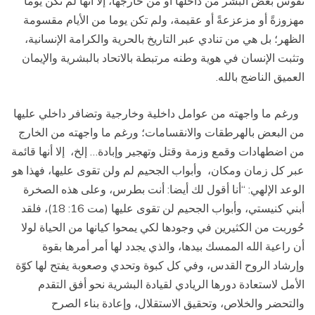
نفوس بعض البشر من داخلها أو من خارجها، إلا أنها لم تكن يوماً
مهزوزةً أو مزعزعةً أو عقيمة، ولم تكن يوما من الأيام مقسومة
الظهر؛ بل هي من تنادي عبر التاريخ بالحرية والكرامة الإنسانية،
وتثبت الإنسان في هوية وطنه مرتبطة بالاتحاد بالبشرية والإيمان
العميق الناضج بالله.
ورغم ما واجهته من عوامل داخلية وخارجية وتضافر داخلي عليها
من البعض بالهرطقات والانقسامات؛ ورغم ما واجهته من الخارج
من اضطهادات وقمع وزمة وقتل وتهجير وإبادة… إلخ، إلا أنها قائمة
عبر كل زمان ومكان، وأبواب الجحيم لم ولن تقوى عليها، فهذا هو
الوعد الإلهي: “أنا أقول لك أيضا: أنت بطرس، وعلى هذه الصخرة
أبني كنيستي، وأبواب الجحيم لن تقوى عليها (مت 16: 18)، فلقد
حُوربت من الكثيرين في وجودها لكي يمحوا كيانها من الحياة لولا
أن راعية الله الممسك بيدها، والذي يجدد لها أمر أمرها بقوة
وإرشاد الروح القدس، وفي كل كبوة وتحدي وصعوبة يفتح لها كوّة
الأمل لاستعادة دورها الريادي لقيادة البشرية نحو أفق التقدم
والتحضر والخلاص، وتحقيق الاستقلال، وإعادة بناء الصرح