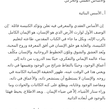
والأساس العملي والحركي.
أ ـ الأسس البنائية
إن الأساس العقدي والمعرفي فيه تعلن وتؤكد الكنيسة قائلة: “إن
الوصف الأول لوارث الأرض الذي هو الإنسان، هو الإيمان الكامل
بالرب الإله، وبكل ما جاء في الكتاب المقدس، طاعته لتعليم
الكنيسة، والغاية هو خلق الإنسان في أفق المعرفة وروح المحبة،
وبُعد العشق والشوق وتلوّن الخطوط الروحانية. والإنسان مكلّف
ببناء عالمه الإيماني والتفكري، حينًا بمد الدروب من ذاته إلى
أعماق الوجود، وحينًا بالتقاط شرائح من الوجود وتقييمها في ذاته.
ويعني هذا في الوقت عينه، ظهور الحقيقة الإنسانية الكامنة في
روحه. والإنسان لا يستطيع أن يستشعر ذاته، والأعماق في ذاته،
ومقاصد الوجود وغاياته، ويطلع على كنه الكائنات والحوادث وما
وراء ستار الأشياء، إلاّ في ضياء الإيمان… وبعد الاطلاع، يحيط فهمًا
بالوجود في أبعاده الذاتية.