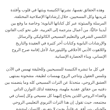
وهذه الحقائق نفسها، نشرتها الكنيسة وبثتها في قلوب وأفئدة
مُريديها وكل المسحيين، خلال إرشاداتها الإصلاحية المختلفة،
المرسلة والمبثوثة عبر كل كتاباتها البابوية؛ وخاصة ما وقع بين
أيدينا حاليًّا، من أعمال مترجمة إلى العربية، على نحو كتب القانون
الكنسي الشرقي والتعليم المسيحي الكاثوليكي والرسائل
والإرشادات البابوية وكتابات أخر كثيرة في العقيدة والتاريخ
واللاهوت الأدبي الأخلاقي والليتورجيا، لأجل إقامة صرح الروح
الإنساني، وبناء الحضارة الإنسانية.
في كل ما تنشره الكنيسة للمسيحيين وللخليقة تهمس في الآذن
وتلمس العقول وتناجي الروح بهمسات لطيفة، مشحونة بمنتهى
العشق الروحي، متحدثةً عن التراث المسيحي كله وما يتضمنه بين
دفتيه من حقائق عقدية ملهمة، ومحققة لذلك التوازن الذاتي
والغذاء الروحي اللذين يحتاج إليهما كل مسيحي وكل إنسان في
مجتمعه، حيث تقول: إن هذا التراث التربوي التعليمي الروحي
والحياتي ينير أفق عرفانناً، بحيث لا يتعرض الإنسان لوحشة