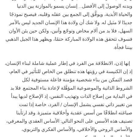
وبدنه الوصولَ إلى الأفضل… إنسان يسمو بالموازنة بين الدنيا
والحياة الأبدية، ويوفَّق إلى الجمع بين عقله وقلبه، فيصبح نموذجًا
جديدًا لا مثيل له. ولا شك أن ولادة هذا الإنسان الجديد ليس بالأمر
السهل، فلا بد من آلام مخاض وتوجّع وأنين، ولكن حين يئن الأوان
فسوف تتحقق هذه الولادة المباركة حتمًا، ويظهر هذا الجيل الذهبي
بيننا فجأة.
إنها إذن، الانطلاقة من الفرد في إطار عملية شاملة لبناء الإنسان،
إذ إن الكنيسة في رؤيتها هذه تنطلق من الخاص للتأثير في العام،
قصد التمكن من بناء شخصية مؤمنة فاعلة مستوفية لكل
الشروط الذاتية والموضوعية المؤهَّلة لإعادة بناء المجتمع. فلا بد
في البداية من إصلاح الذات وتهذيب النفس، إذ الإصلاح لديها يبدأ
من تغيير ذاتي نفسي يشمل الإنسان / الفرد، خاصة إذا تمت
صياغته انطلاقًا من أسس عقدية وأخلاقية متميزة. وقد ارتأينا
تصنيف هذه الأسس على النحو التالي: الأساس العقدي والمعرفي،
والأساس الروحي والأخلاقي، والأساس الفكري والتربوي،