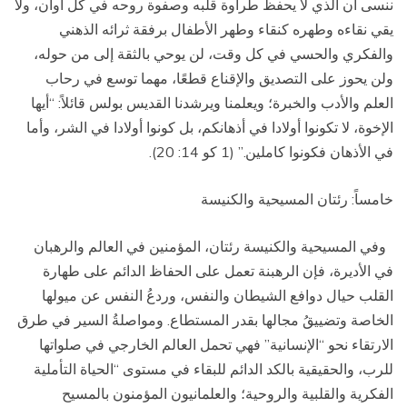
ننسى أن الذي لا يحفظ طراوة قلبه وصفوة روحه في كل أوان، ولا
يقي نقاءه وطهره كنقاء وطهر الأطفال برفقة ثرائه الذهني
والفكري والحسي في كل وقت، لن يوحي بالثقة إلى من حوله،
ولن يحوز على التصديق والإقناع قطعًا، مهما توسع في رحاب
العلم والأدب والخبرة؛ ويعلمنا ويرشدنا القديس بولس قائلاً: “أيها
الإخوة، لا تكونوا أولادا في أذهانكم، بل كونوا أولادا في الشر، وأما
في الأذهان فكونوا كاملين.” (1 كو 14: 20).
خامساً: رئتان المسيحية والكنيسة
وفي المسيحية والكنيسة رئتان، المؤمنين في العالم والرهبان
في الأديرة، فإن الرهبنة تعمل على الحفاظ الدائم على طهارة
القلب حيال دوافع الشيطان والنفس، وردعُ النفس عن ميولها
الخاصة وتضييقُ مجالها بقدر المستطاع. ومواصلةُ السير في طرق
الارتقاء نحو “الإنسانية” فهي تحمل العالم الخارجي في صلواتها
للرب، والحقيقية بالكد الدائم للبقاء في مستوى “الحياة التأملية
الفكرية والقلبية والروحية؛ والعلمانيون المؤمنون بالمسيح