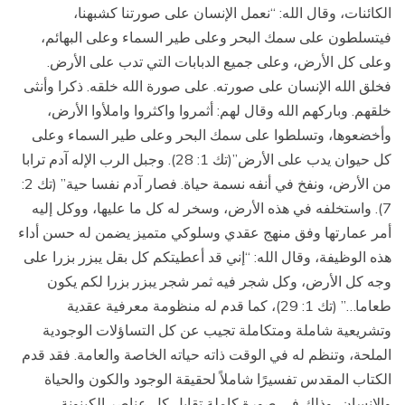
الكائنات، وقال الله: “نعمل الإنسان على صورتنا كشبهنا،
فيتسلطون على سمك البحر وعلى طير السماء وعلى البهائم،
وعلى كل الأرض، وعلى جميع الدبابات التي تدب على الأرض.
فخلق الله الإنسان على صورته. على صورة الله خلقه. ذكرا وأنثى
خلقهم. وباركهم الله وقال لهم: أثمروا واكثروا واملأوا الأرض،
وأخضعوها، وتسلطوا على سمك البحر وعلى طير السماء وعلى
كل حيوان يدب على الأرض”(تك 1: 28). وجبل الرب الإله آدم ترابا
من الأرض، ونفخ في أنفه نسمة حياة. فصار آدم نفسا حية” (تك 2:
7). واستخلفه في هذه الأرض، وسخر له كل ما عليها، ووكل إليه
أمر عمارتها وفق منهج عقدي وسلوكي متميز يضمن له حسن أداء
هذه الوظيفة، وقال الله: “إني قد أعطيتكم كل بقل يبزر بزرا على
وجه كل الأرض، وكل شجر فيه ثمر شجر يبزر بزرا لكم يكون
طعاما…” (تك 1: 29)، كما قدم له منظومة معرفية عقدية
وتشريعية شاملة ومتكاملة تجيب عن كل التساؤلات الوجودية
الملحة، وتنظم له في الوقت ذاته حياته الخاصة والعامة. فقد قدم
الكتاب المقدس تفسيرًا شاملاً لحقيقة الوجود والكون والحياة
والإنسان، وذلك في صورة كاملة تقابل كل عناصر الكينونة