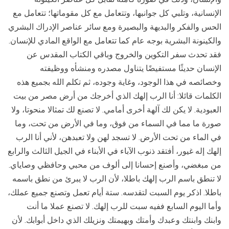
الإنسانية، وتلبي كل جوانبها، وتتعامل مع كل مقوماتها؛ تتعامل مع
الحس والفكر والبديهة والبصيرة ومع سائر عناصر الإدراك البشري
والكينونة البشرية بوجه عام كما تتعامل مع الواقع المادي للإنسان.
فقد تحدث سفر التكوين والخروج وباقي الكتاب المقدس عن
الإنسان حديثًا مستفيضًا يتناول مصدره ومنشأه ووظيفته
وخصائصه في هذا الوجود، وغاية وجوده، ثم تكلم الله بجميع هذه
الكلمات قائلا: أنا الرب إلهك الذي أخرجك من أرض مصر من بيت
العبودية. لا يكن لك آلهة أخرى أمامي. لا تصنع لك تمثالا منحوتا، ولا
صورة ما مما في السماء من فوق، وما في الأرض من تحت، وما
في الماء من تحت الأرض. لا تسجد لهن ولا تعبدهن، لأني أنا الرب
إلهك إله غيور، أفتقد ذنوب الآباء في الأبناء في الجيل الثالث والرابع
من مبغضي، وأصنع إحسانا إلى ألوف من محبي وحافظي وصاياي.
لا تنطق باسم الرب إلهك باطلا، لأن الرب لا يبرئ من نطق باسمه
باطلا. اذكر يوم السبت لتقدسه. ستة أيام تعمل وتصنع جميع عملك،
وأما اليوم السابع ففيه سبت للرب إلهك. لا تصنع عملا ما أنت
وابنك وابنتك وعبدك وأمتك وبهيمتك ونزيلك الذي داخل أبوابك. لأن