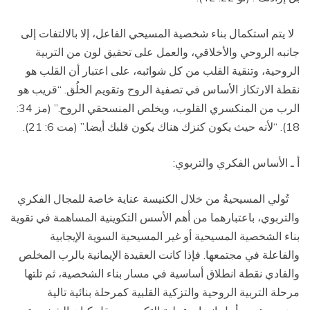
لا يتم استكمال بناء شخصية المسيحي الفاعل، إلا بالالتفات إلى
جانبه الروحي والأخلاقي، والعمل على تحقيق لون من التربية
الروحية، وتنقية القلب من كل شوائبه، على اعتبار أن القلب هو
نقطة الارتكاز الأساس في تصفية الروح وتقويم الخلُق. “قريب هو
الرب من المنكسري القلوب، ويخلص المنسحقي الروح.” (مز 34:
18). “لأنه حيث يكون كنزك هناك يكون قلبك أيضا.” (مت 6: 21).
أ ـ الأساس الفكري والتربوي:
تُولي المسيحيةُ من خلال الكنيسة عناية خاصة للمجال الفكري
والتربوي، باعتبارهما من أهم الأسس التكوينية المساهمة في تقوية
بناء الشخصية المسيحية أو غير المسيحية السوية الإيجابية
والفاعلة في مجتمعها. فإذا كانت العقيدة الإيمانية بالرب المخلص
والفادي نقطة انطلاق أساسية في مسار بناء الشخصية، ثم تلتها
مرحلة التربية الروحية والتزكية القلبية كمرحلة بنائية تالية