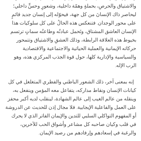
والاشتياق والحرصِ، بحملةٍ وهمّة داخلية، وشعورٍ وحسٍّ داخلي؛
ليحاصر ذاك الإنسانَ من كل جهة، فيحوّله إلى إنسان جديد قائمٍ
على محور الوجدان. فتنعكس هذه الحالُ على كل سلوكيات هذا
الإنسان العاشق المشتاق، وتَحمل عبادتُه وطاعتُه سماتٍ ترتسم
بخيوط هذه العلاقة الرابطة، وذلك العشقِ والاشتياق وتتمحور
حركاته الإيمانية والعملية الحياتية والاجتماعية والاقتصادية
والسياسية والإدارية كلها، حول قوة الجذب المركزي هذه، وهو
الرب الإله.
إنه بمعنى آخر، ذلك الشعور الباطني والفطري المتغلغل في كل
كيانات الإنسان ونقاط مداركه، يتفاعل معه المؤمن وينفعل به،
وينقله من عالم الغيب إلى عالم الشهادة، لينقلب لديه أكبر محفز
على العمل والفاعلية الإيجابية. فلا مجال إذن للحديث عن الدروشة
أو المفهوم التواكلي السلبي للتدين والإيمان الفاتر الذي لا يحرك
في قلب وكيان صاحبه كل مشاعر وأشواق الحب للآخرين،
والرغبة في إسعادهم وإرفادهم من رصيد الإيمان.