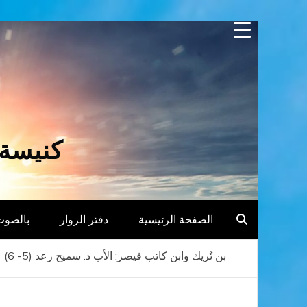
Skip
to
content
كنيسة 
الصفحة الرئيسية
دفتر الزوار
بالصوت
بن تُريك وابن كاتب قيصر: الأب د. سميح رعد (5- 6)