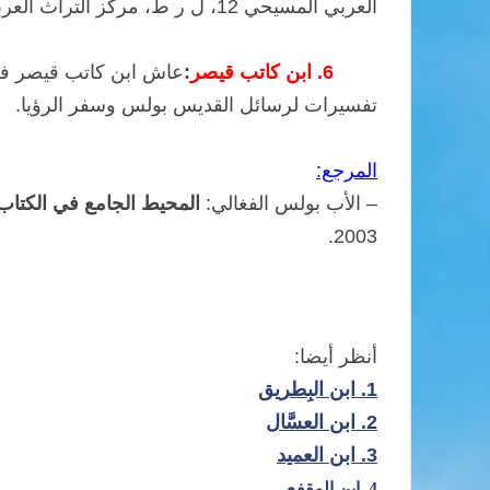
العربي المسيحي 12، ل ر ط، مركز التراث العربي المسيحي، بيروت 1993.
6.
ابن كاتب قيصر
:
عاش ابن كاتب قيصر في ا
تفسيرات لرسائل القديس بولس وسفر الرؤيا.
المرجع:
– الأب بولس الفغالي:
المحيط الجامع في الكتا
2003.
أنظر أيضا:
1.
ابن البِطريق
2.
ابن العسَّال
3.
ابن العميد
4.
ابن المقفع