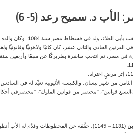
الأب د. سميح رعد (5- 6)
 ولد في فسطاط مصر سنة 1084، وكان والده تُرَيك كاهنًا قبطيًا.
 الحادي والثاني عشر، كان كاتبًا ولاهوتيًّا وقانونيًّا ولغويًّ
مصر، ثم انتخب مباشرة بطريركًا عن سبعًا وأربعين سنة، وكا
ثامن من شهر نيسان، والكنيسة الأثيوبية تعيِّد له في السادس 
ل32 قانونًا"، "مجموعةالتسع قوانين"، "مختصر من قوانين الملوك"، "مختصرف
ين
(1131 – 1145)، حقَّقه عن المخطوطات وقدَّم له الأ