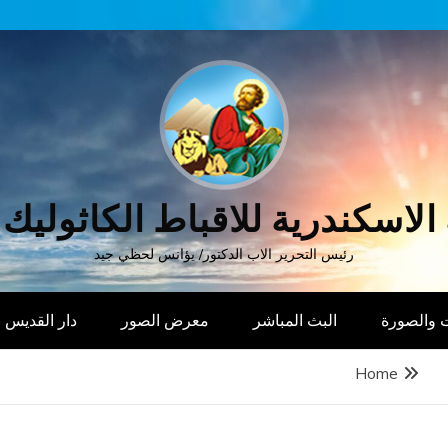
الاسكندرية للاقباط الكاثوليك
رئيس التحرير الاب الدكتور/ يؤانس لحظي جيد
 والصورة
البث المباشر
معرض الصور
دار القديس
Home