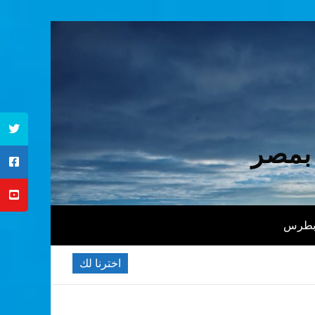
 بمصر
 بطرس
اخترنا لك