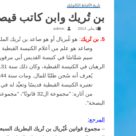
تاريخ الأقباط الكاثوليك
بن تُريك وابن كاتب قيصر: 
1 يناير, 2013
admin
5. بن تُريك
:
هو غُبريال أو هو صاعد بن تُريك الملقب بأبي العلاء،
وصاعد هو علم من أعلام الكنيسة القبطية في القرنين
سيم شمَّاسًا في كنيسة القديس أبي مرقورة في 
الرهبان في الكنيسة القبطية، وكان ذلك سنة 1131.
يُعرف أنه سُجن طلبًا للمال. ومات سنة 1144، إثر مرضٍ اعتراه.
تعتبره الكنيسة القبطية قديسًا وتعيِّد له في ال
من آثاره: "مجموعة ا
البصخة".
المرجع:
–
مجموع قوانين غُبْريال بن تُريك البطريك السبع