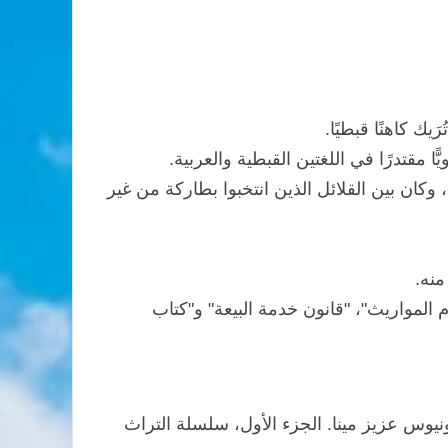
ا مقتدرًا في اللغتين القبطية والعربية.
ن بين القلائل الذين انتخبوا بطاركة من غير
منه.
ي أحكام المواريث"، "قانون خدمة البيعة" و"كتاب
ب أنطونيوس عزيز مينا. الجزء الأول، سلسلة التراث