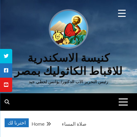
Ski
t
conten
كنيسة الاسكندرية
للاقباط الكاثوليك بمصر
رئيس التحرير الاب الدكتور/ يؤانس لحظي جيد
اخترنا لك
صلاة المساء
Home