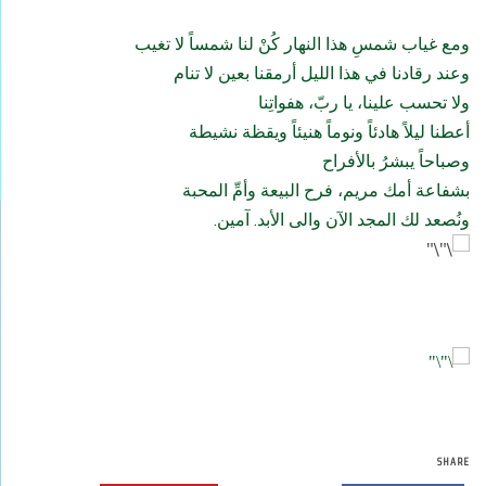
ومع غياب شمسِ هذا النهار كُنْ لنا شمساً لا تغيب
وعند رقادنا في هذا الليل أرمقنا بعين لا تنام
ولا تحسب علينا، يا ربّ، هفواتِنا
أعطنا ليلاً هادئاً ونوماً هنيئاً ويقظة نشيطة
وصباحاً يبشرُ بالأفراح
بشفاعة أمك مريم، فرح البيعة وأمِّ المحبة
ونُصعد لك المجد الآن والى الأبد. آمين.
SHARE