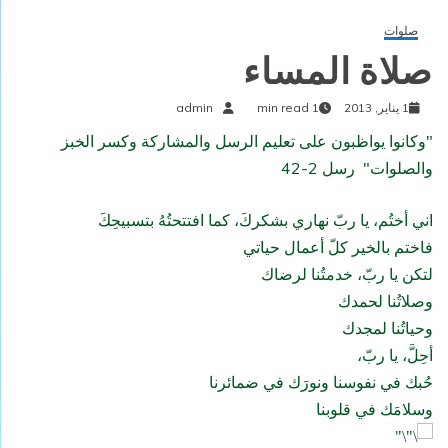
صلوات
صلاة المساء
1 يناير, 2013
1 min read
admin
"وكانوا يواظبون على تعليم الرسل والمشاركة وكسر الخبز
والصلوات" رسل 2-42
اني أختُم، يا ربّ نهاري بشكركَ، كما افتتحتُهُ بتسبيحِكَ
فاختم بالخير كلّ أعمال حياتي
لتكن يا ربّ، خدمتُنا لرضاك
وصلاتُنا لحمدك
وحياتُنا لمجدك
أحِلَّ، يا ربّ،
حُبك في نفوسنا ونورَك في ضمائرنا
وسلامَك في قلوبنا