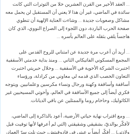
… العقد الأخير من القرن العشرين خلا من التوترات التي كانت
سائدة في الماضي، غير أن هذا لا يعني أن المستقبل لن يحمل معه
مشاكل وصعوبات جديدة … وشاءت العناية الإلهية أن تنطوي
صفحة الحرب الباردة، دون اللجوء إلى الصراع النووي، الذي كان
هاجساً يلقي بثقله على العالم بأسره …
… أريد أن أعرب مرة جديدة عن امتناني للروح القدس على
المجمع المسكوني الفاتيكاني الثاني … ومنذ بداية خدمتي الأسقفية
اختبرت الشركة الأخوية في الأسقفية … وخلال حبريتي اختبرت
التعاون الخصب الذي قدمه لي معاوني من كرادلة، ورؤساء
أساقفة وأساقفة وكهنة ورجال ونساء مكرسين وعلمانيين. ويتوجه
فكري أيضاً إلى جميع الأساقفة في العالم، وأخوتي المسيحيين غير
الكاثوليك، وحاخام روما والممثلين عن باقي الديانات.
… ومع اقتراب نهاية حياتي الأرضية، أعود بالذاكرة إلى الماضي،
لأفكّر بوالديّ، بشقيقي وشقيقتي (التي لم أعرفها لأنها توفيت قبل
ولادتي) … أفكّر أيضاً برعيتي في فادوفيتش، حيث نلت سرّ العماد،