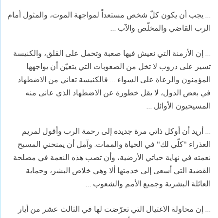
… يجب أن يكون كلّ شخص مستعداً لمواجهة الموت، والمثول أمام
الرب القاضي والمخلّص والآب …
… إن الأزمنة التي نعيش فيها صعبة وتحمل على القلق، والكنيسة
تسير على دروب لا تخل من الصعوبات التي يتعيّن أن يواجهها
المؤمنون والرعاة على السواء … فالكنيسة تعاني من الاضطهاد
في بعض الدول، لا يقل خطورة عن الاضطهاد الذي عانى منه
المسيحيون الأوائل …
… أريد أن أوكل ذاتي مرة جديدة إلى رحمة الرب وأقول لمريم
العذراء "كلّي لك" في الحياة والممات. وآمل أن يمنحني المسيح
نعمته في نهاية حياتي الأرضية، وأن تصب هذه النعمة في مصلحة
القضية التي أسعى إلى خدمتها ألا وهي خلاص البشر، وحماية
العائلة البشرية وجميع الأمم والشعوب …
… إن محاولة الاغتيال التي تعرّضت لها في الثالث عشر من أيار