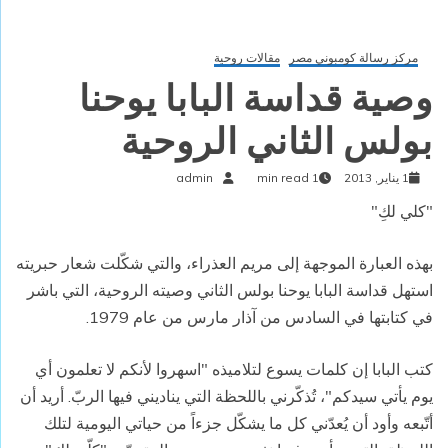
مركز رسالة كومبوني مصر
مقالات روحية
وصية قداسة البابا يوحنا
بولس الثاني الروحية
1 يناير, 2013
1 min read
admin
"كلي لكِ"
بهذه العبارة الموجهة إلى مريم العذراء، والتي شكّلت شعار حبريته
استهل قداسة البابا يوحنا بولس الثاني وصيته الروحية، التي باشر
في كتابتها في السادس من آذار مارس من عام 1979.
كتب البابا إن كلمات يسوع لتلاميذه "اسهروا لأنكم لا تعلمون أي
يوم يأتي سيدكم"، تُذكّرني باللحظة التي يناديني فيها الربّ. أريد أن
أتّبعه وأود أن يُعدّني كل ما يشكّل جزءاً من حياتي اليومية لتلك