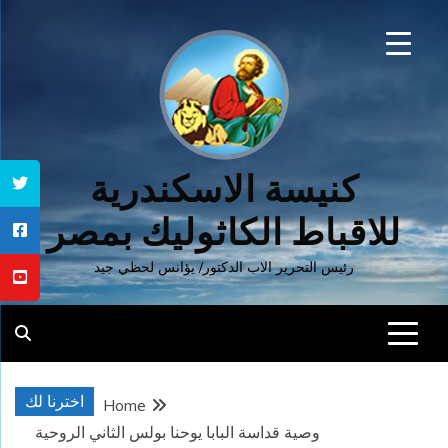
Ski
t
conten
كنيسة الاسكندرية
للاقباط الكاثوليك بمصر
رئيس التحرير الاب الدكتور/ يؤانس لحظي جيد
اخترنا لك
Home
وصية قداسة البابا يوحنا بولس الثاني الروحية