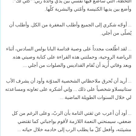
اللحظة، التي سأضع فيها نفسي بين يدي والدة ربّي: "كلّي لك".
وأضع بين يديها الكنيسة وأمّتي والبشرية كلّها.
… أوجّه شكري إلى الجميع وأطلب المغفرة من الكل. وأطلب أن
يُصلّى من أجلي.
… لقد اطّلعت مجدداً على وصية قداسة البابا بولس السادس، أثناء
الرياضة الروحية، وحملتني هذه القراءة على كتابة وصيتي هذه.
وبعد وفاتي أُريد أن تُقام القداديس والصلوات من أجلي …
… أريد أن تُحرق ملاحظاتي الشخصية المدوّنة وأود أن يشرف الأب
ستانيسلاو شخصياً على ذلك … وإني أشكره على تعاونه ومساعدته
لي خلال السنوات الطويلة الماضية …
… أود أن أعرب عن ثقتي التامة بأن الربّ، وعلى الرغم من كل
ضعفي، سيمنحني النعمة اللازمة لأقوم بواجباتي كما تقتضي
مشيئته، وأفعل كلّ ما يطلب الرب إلى خادمه خلال حياته …