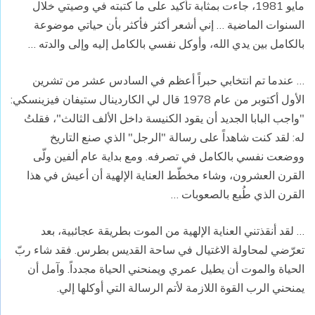
مايو 1981، جاءت بمثابة تأكيد على ما كتبته في وصيتي خلال
السنوات الماضية … إني أشعر أكثر فأكثر بأن حياتي موضوعة
بالكامل بين يدي الله، وأوكل نفسي بالكامل إليه وإلى والدته …
… عندما تم انتخابي حبراً أعظم في السادس عشر من تشرين
الأول أكتوبر من عام 1978 قال لي الكاردينال ستيفان فيزينسكي:
"واجب البابا الجديد أن يقود الكنيسة داخل الألف الثالث"، فقلتُ
له: لقد كنت شاهداً على رسالة "الرجل" الذي صنع التاريخ
ووضعت نفسي بالكامل في تصرفه. ومع بداية عام ألفين ولّى
القرن العشرون، وشاء مخطّط العناية الإلهية أن أعيش في هذا
القرن الذي طُبع بالصعوبات …
… لقد أنقذتني العناية الإلهية من الموت بطريقة عجائبية، بعد
تعرّضي لمحاولة الاغتيال في ساحة القديس بطرس. فقد شاء ربّ
الحياة والموت أن يطيل عمري ويمنحني الحياة مجدداً. وآمل أن
يمنحني الرب القوة اللازمة لأتم الرسالة التي أوكلها إلي.