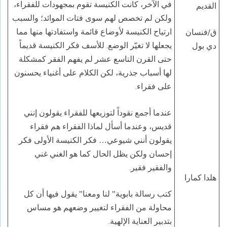
في الآخر، كانت الكنيسة تقوم بمجهودات للفقراء،
القديم
ولكن لم تخصص لهم سوى فتات الموائد؛ والسبب
ارتياح الكنيسة لأوضاع قائمة واستفادتها منها مما
ق/فنسان
يجعلها لا تغيّر الوضع. للأسف فكر الكنيسة قديماً
دي بول
حتى القرن التاسع عشر لم يفهم الفقر كمشكلة
لها أسباب جذرية، لكن الكلام على أغنياء يحسنون
على فقراء.
عندما أجمع نقوداً لتوزيعها للفقراء يقولون إنني
قديس، وعندما أسأل لماذا الفقراء هم فقراء
يقولون أنني شيوعي
فكر الكنيسة الأولى فكر
…
إحسان ولكن يظل الحال كما هو الغني غني
والفقير فقير.
هلدا كمارا
كتب رسالة بابوية" لنا ومعنا" يقول فيها أن كل
محاولة من الفقراء لتغيير وضعهم هو مساس
بتدبير العناية الإلهية.