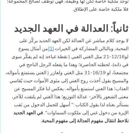
توجد ملكية خاصة لكن لها وظيفة، فهي تُوظّف لصالح المجموعة؛
فلا ملكية خاصة على الإطلاق.
ثانياً: العدالة في العهد الجديد
لا يوجد كلام مباشر عن العدالة لكن العهد الجديد يركّز على
المحبة، وبالتالي المشاركة في الخيرات.
[1]
من أمثال يسوع
لو12/16-21 مثل الغني الغبي ( نقطة غباءه: إنه لم يفكّر سوى
في ذاته)، لحظته الحاضرة؛ وهذا ما يفعله الرجل الناجح في
مجتمعنا، لو 16/19-31 مثل الغني ولعازر ( الغني يستمتع بأمواله،
والمسيح يقول أخذت روح الغني إلى مثوى الأموات حيث يُقاسي
العذاب؛ هذا الغني استمتع بأمواله.. يعكس لنا فكر المسيح عن
معنى الشعور بالآخر- عدالة التوزيع؛ هذا الغني لم يلتفت للآخر،
يستأثر بغناه لذا يقول الكتاب :" أسهل للجمل الدخول من ثقب
الإبرة من دخول غني إلى ملكوت السماوات".
في العهد الجديد
نلاحظ انتقال مفهوم العدالة إلى مفهوم المحبة.