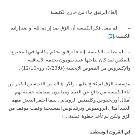
إلغاء الرقيق جاء من خارج الكنيسة.
–
لم يصل فكر الكنيسة أن الرّق ضد إرادة الله أو ضد إرادة
–
الكنيسة.
[2]
لم تطالب الكنيسة بإلغاء الرقيق بحكم مكانتها في المجتمع؛
–
بالعكس لقد كان بداخلها عبيد يقومون بخدمة الأساقفة
والإكليروس.من النصوص الإنجيلية {غلا3/23، روم12/10} .
مؤسسة الرّق لم يُحتج عليها، ولكن هناك من القديسين الكبار من
أباء الكنيسة من دافع عن العبيد ويطالبون بمعاملة حسنة لهم
أمثال أوريجينوس وكليمنس الروماني، بينما احتقر البعض منهم
العبيد أمثال ايرونيموس وترتليانوس.المسيحية وقفت موقف من
الرّق ولكن لم تأخذ خطوة عملية
.!
…
في القرون الوسطى: