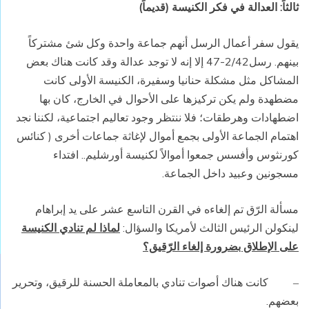
ثالثاً: العدالة في فكر الكنيسة (قديماً)
يقول سفر أعمال الرسل أنهم جماعة واحدة وكل شئ مشتركاً
بينهم. رسل2/42-47 إلا إنه لا توجد عدالة وقد كانت هناك بعض
المشاكل مثل مشكلة حنانيا وسفيرة، الكنيسة الأولى كانت
مضطهدة ولم يكن تركيزها على الأحوال في الخارج، كان بها
اضطهادات وهرطقات؛ فلا ننتظر وجود تعاليم اجتماعية، لكننا نجد
اهتمام الجماعة الأولى بجمع أموال لإغاثة جماعات أخرى ( كنائس
كورنثوس وأفسس جمعوا أموالاً لكنيسة أورشليم.. افتداء
مسجونين وعبيد داخل الجماعة.
مسألة الرّق تم إلغاءه في القرن التاسع عشر على يد إبراهام
لينكولن الرئيس الثالث لأمريكا والسؤال:
لماذا لم تنادي الكنيسة
على الإطلاق بضرورة إلغاء الرّقيق؟
كانت هناك أصوات تنادي بالمعاملة الحسنة للرقيق، وتحرير
–
بعضهم.