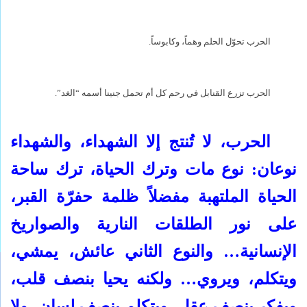
الحرب تحوّل الحلم وهماً، وكابوساً.
الحرب تزرع القنابل في رحم كل أم تحمل جنينا أسمه “الغد”.
الحرب، لا تُنتج إلا الشهداء، والشهداء
نوعان: نوع مات وترك الحياة، ترك ساحة
الحياة الملتهبة مفضلاً ظلمة حفرّة القبر،
على نور الطلقات النارية والصواريخ
الإنسانية… والنوع الثاني عائش، يمشي،
ويتكلم، ويروي… ولكنه يحيا بنصف قلب،
ويفكر بنصف عقل، ويتكلم بنصف لسان، ولا