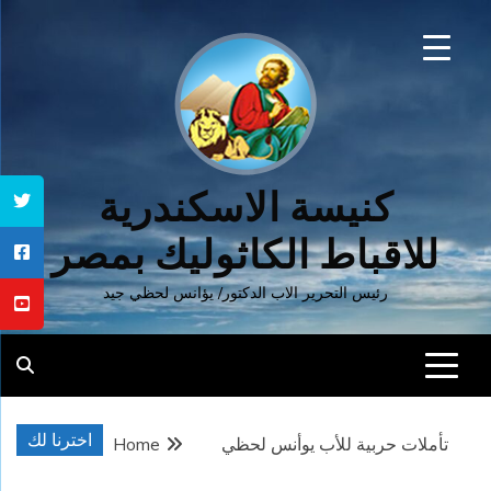
Ski
t
conten
كنيسة الاسكندرية
للاقباط الكاثوليك بمصر
رئيس التحرير الاب الدكتور/ يؤانس لحظي جيد
اخترنا لك
تأملات حربية للأب يوأنس لحظي
Home