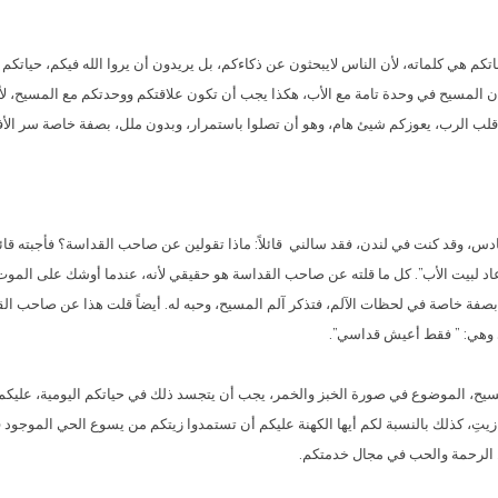
تكم هي كلماته، لأن الناس لايبحثون عن ذكاءكم، بل يريدون أن يروا الله فيكم، حياتك
ن المسيح في وحدة تامة مع الأب، هكذا يجب أن تكون علاقتكم ووحدتكم مع المسيح، لأن
ب الرب، يعوزكم شيئ هام، وهو أن تصلوا باستمرار، وبدون ملل، بصفة خاصة سر الأفخ
وقد كنت في لندن، فقد سالني قائلاً: ماذا تقولين عن صاحب القداسة؟ فأجبته قائلةً: ” ل
ه عاد لبيت الأب”. كل ما قلته عن صاحب القداسة هو حقيقي لأنه، عندما أوشك على الم
صفة خاصة في لحظات الآلم، فتذكر آلم المسيح، وحبه له. أيضاً قلت هذا عن صاحب القد
ي وهي: ” فقط أعيش قداسي”.
مسيح، الموضوع في صورة الخبز والخمر، يجب أن يتجسد ذلك في حياتكم اليومية، عليكم 
يتِ، كذلك بالنسبة لكم أيها الكهنة عليكم أن تستمدوا زيتكم من يسوع الحي الموجود في
 الرحمة والحب في مجال خدمتكم.