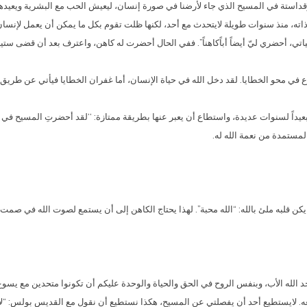
، وقداستة في المسيح الذي جاء لأرضنا في صورة إنسان، ليعيش الحب مع البشرية ويعيدها
ه، منذ سنوات طويلة لايتحدث مع أحد، لكنها ظلت تقوم بكل ما يمكن أن يعمل لإنس
حياتي، أحضري ليّ أيضاً أباًكاهناً”. ففي الحال أحضرت له كاهن، واعترف بعد أن قضى ست
ع في محو الخطايا. لقد دخل الله في حياة الإنسان، أما غفران الخطايا فيأتي عن طريق 
اً لسنوات عديدة، واستطاع أن يعبر عنها بطريقة ممتازة: ‘‘لقد أحضرتِ المسيح في حياتي…
المستمدة من نعمة الله له.
 قلبه ملئ بالله: “الله محبة”. لهذا يحتاج الكاهن إلى أن يستمع لصوت الله في صمت قل
لمجد الله الأب، وبنفس الروح في الحق والحياة والوحدة عليكم أن تكونوا متحدين مع يسو
عه. لايستطيع أحد أن يفصلتي عن المسيح، هكذا نستطيع أن نقول مع القديس بولس: “لا أنا