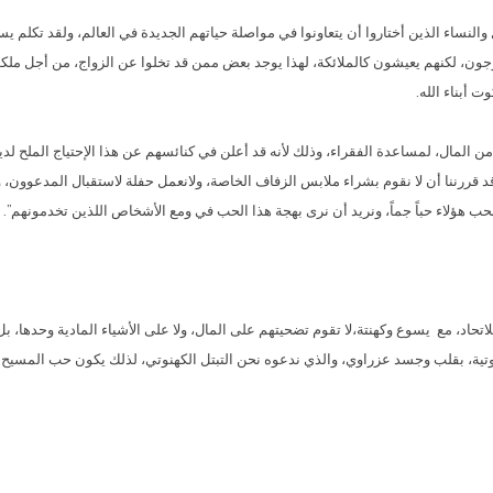
نساء الذين أختاروا أن يتعاونوا في مواصلة حياتهم الجديدة في العالم، ولقد تكلم يس
جون، لكنهم يعيشون كالملائكة، لهذا يوجد بعض ممن قد تخلوا عن الزواج، من أجل ملكوت 
 أبناء الله.
ير من المال، لمساعدة الفقراء، وذلك لأنه قد أعلن في كنائسهم عن هذا الإحتياج الملح لدي
ج قد قررننا أن لا نقوم بشراء ملابس الزفاف الخاصة، ولانعمل حفلة لاستقبال المدعوون،
 نحب هؤلاء حباً جماً، ونريد أن نرى بهجة هذا الحب في ومع الأشخاص اللذين تخدمونهم”.
ً للاتحاد، مع يسوع وكهنتة،لا تقوم تضحيتهم على المال، ولا على الأشياء المادية وحدها
ية، بقلب وجسد عزراوي، والذي ندعوه نحن التبتل الكهنوتي، لذلك يكون حب المسيح الع