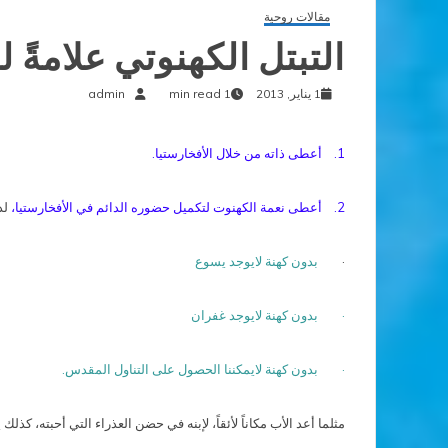
مقالات روحية
التبتل الكهنوتي علامةً ل
1 يناير, 2013
1 min read
admin
1. أعطى ذاته من خلال الأفخارستيا.
2. أعطى نعمة الكهنوت لتكميل حضوره الدائم في الأفخارستيا،
لذ
·
بدون كهنة لايوجد يسوع
· بدون كهنة لايوجد غفران
· بدون كهنة لايمكننا الحصول على التناول المقدس.
مثلما أعد الأب مكاناً لأئقاً، لإبنه في حضن العذراء التي أحبته، كذل