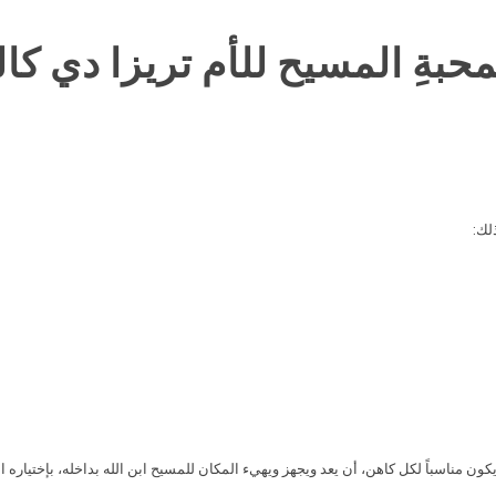
محبةِ المسيح للأم تريزا دي كال
لك:
ك يكون مناسباً لكل كاهن، أن يعد ويجهز ويهيء المكان للمسيح ابن الله بداخله، بإختياره ا