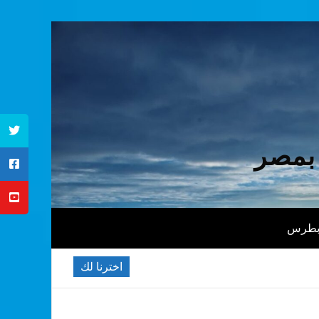
 بمصر
 بطرس
اخترنا لك