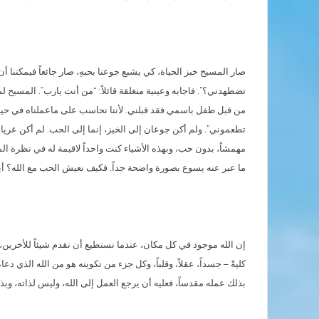
صار المسيح خبز الحياة، كي يشبع جوعنا بحبهِ، صار جائعاً فيمكنن
تضطهدني؟”. فاجابه وعينية منغلقة قائلاً: “من أنت يارب”. المسي
من قبل طفل باسمي فقد قبلني. لأننا نحاسب على ماعملناه في حياتن
تطعموني”. ولم أكن جوعان إلى الخبز، إنما إلى الحب. لم أكن عرياناً
مهمشاً، بدون حب، وبهذه الأشياء كنت واحداً لاقيمة له في نظرة المج
ما عبر عنه يسوع بصورة واضحة جداً. فكيف نعيش الحب مع الله؟ أي
إن الله موجود في كل مكان، عندما نستطيع أن نقدم شيئاً للأخرين،
كليةً – جسداً، عقلاً، وقلباً، وكل جزء من تكوينه هو من الله الذي د
بذلك عمله مقدساً، فعليه أن يرجع العمل إلى الله، وليس لذاته، وبذ