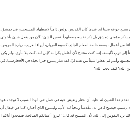
ا أن نشبع جوعه بحبنا له. عندما كان القديس بولس ذاهباً لاضطهاد المسيحيين في دم
ح لم يذكر مؤمني دمشق بل ذكر نفسه مضطهداً. نفس الشئ: “لأن من يفعل شيئ بأخوتي ا
ا من أعمال، بصفة خاصة اطعام الجائع، كسوة العريان، أيواء الغريب، زيارة المريض، ر
 إلى ثوبِ لألبسه، إنما كنت محتاج لأن أعامل بكرامة كإبن لله، كنت بلا مأوى، ولم يكن 
تمع، وأنتم لم تفعلوا شيئاً من هذه ليّ. لقد صار يسوع خبز الحياة في الأفخارستيا، كي ي
ن الله؟ كيف نحب الله؟
 نقدم هذا الشيئ له. علينا أن نختار ونعيش حبه في عمل حي. لهذا السبب لا توجد دعوة
عاه بإسمهِ، فيصبح كاهن له، مقّدساً ومحباً لله الأب، وليسوع الذي أختاره كما هو. فيقال
لك يرد النفوس إلى الله. لأن المسيح قد قال: ” ليروا أعمالكم الصالحة، فيمجدوا أباكم