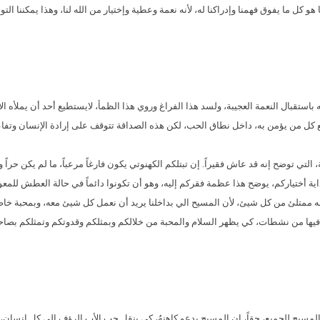
 ما يفوق فهمنا وإدراكنا له، لأنه نعمة وعطية وإختيار من الله لنا، وهذا يمكننا التوص
قبال النعمة العجيبة، ولسد هذا الفراغ وروي هذا الظمأ، لايستطيع أحد أن يملأه الأ
مع كل من يؤمن به، داخل نطاق الحب، لكن هذه الصداقة تتوقف على إرادة الإنسان وتفا
تي توضح إنه قد عاش فقيراً. إن تبتلكم الكهنوتي يكون فارغاً مرعباً، ما لم يكن حراً وإ
ية أختياركم، يوضح هذا عظمة فقركم إليه، وهو أن تكونوا دائماً في حالة العطش للمعون
ن أنه ممتلئ من كل شيئ، لأن المسيح الي بداخلنا يريد أن نعمل كل شيئ معه، وبمحبة خ
مافيها من نشطات، كي يظهر السلام والمحبة من خلالكم وبمثلكم وقدوتكم وتمثلكم بصاح
 حب المسيح للجميع، حقاً، إن المسيح يدعو كاهنهُ، كي ينقل حب الأب الرؤف إلى كل إنسان