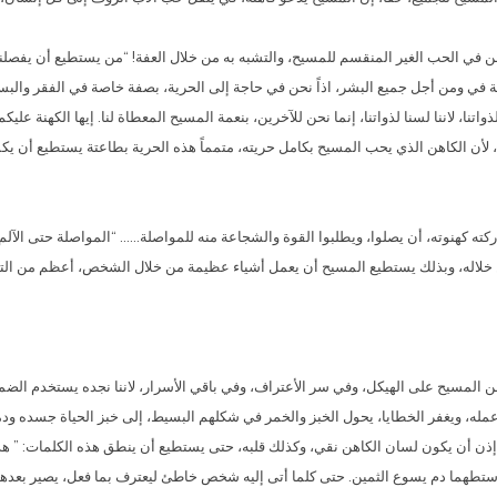
من في الحب الغير المنقسم للمسيح، والتشبه به من خلال العفة! “من يستطيع أن يفصلني
كلية في ومن أجل جميع البشر، اذاً نحن في حاجة إلى الحرية، بصفة خاصة في الفقر والب
ذواتنا، لاننا لسنا لذواتنا، إنما نحن للآخرين، بنعمة المسيح المعطاة لنا. إيها الكهنة عل
لأن الكاهن الذي يحب المسيح بكامل حريته، متمماً هذه الحرية بطاعتة يستطيع أن يكم
كته كهنوته، أن يصلوا، ويطلبوا القوة والشجاعة منه للمواصلة…… “المواصلة حتى الآلم
من خلاله، وبذلك يستطيع المسيح أن يعمل أشياء عظيمة من خلال الشخص، أعظم من التي 
ن المسيح على الهيكل، وفي سر الأعتراف، وفي باقي الأسرار، لاننا نجده يستخدم الض
مم عمله، ويغفر الخطايا، يحول الخبز والخمر في شكلهم البسيط، إلى خبز الحياة جسده ود
ب إذن أن يكون لسان الكاهن نقي، وكذلك قلبه، حتى يستطيع أن ينطق هذه الكلمات: ”
ستطهما دم يسوع الثمين. حتى كلما أتى إليه شخص خاطئ ليعترف بما فعل، يصير بعدها بلا