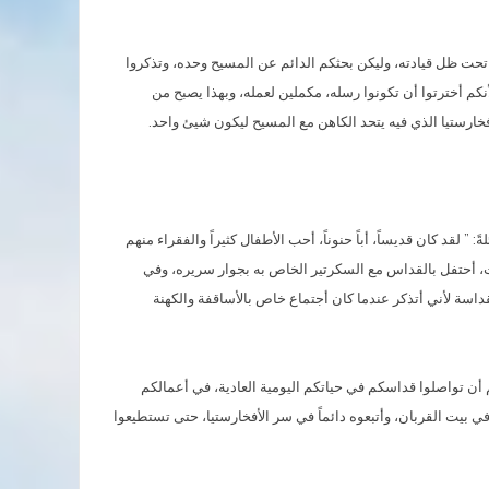
م تحت ظل قيادته، وليكن بحثكم الدائم عن المسيح وحده، وتذكروا
كم أخترتوا أن تكونوا رسله، مكملين لعمله، وبهذا يصبح من
ارستيا الذي فيه يتحد الكاهن مع المسيح ليكون شيئ واحد.
قد كان قديساً، أباً حنوناً، أحب الأطفال كثيراً والفقراء منهم
وت، أحتفل بالقداس مع السكرتير الخاص به بجوار سريره، وفي
اسة لأني أتذكر عندما كان أجتماع خاص بالأساقفة والكهنة
أن تواصلوا قداسكم في حياتكم اليومية العادية، في أعمالكم
 بيت القربان، وأتبعوه دائماً في سر الأفخارستيا، حتى تستطيعوا