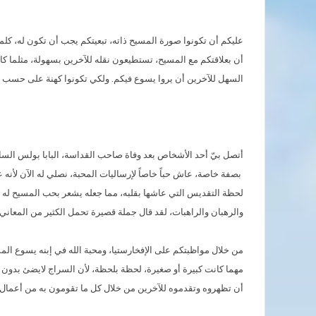
عليكم أن تكونوا صورة المسيح ذاته، تبعيتكم يجب أن تكون له، كلما
أن بعلاقتكم مع المسيح، تستطيعون نقله للآخرين بسهولة، مثلما كا
السهل للآخرين أن يروا يسوع فيكم. ولكي تكونوا كهنة على حسب قل
أتصل بيّ أحد الأشخاص بعد وفاة صاحب القداسة، البابا بولس السادس، 
بصفة خاصة، عاش حباً خاصاً لإرساليات المحبة، نصلي له الآن لأن
لحظة التقديس التي عاشها بقلبه، مما جعله يشعر بحب المسيح له ب
والرهبان والراهبات، لقد قال جملة قصيرة تحمل الكثير من المعان
من خلال مواظبتكم على الإفخارستيا، ومحبة الله في إبنه يسوع ال
مهما كانت كبيرة أو صغيرة، لحظة بلحظة، لأن السراج لايضئ بدون ز
أن تظهروه وتقدموه للآخرين من خلال كل ما تقومون به من أعمال