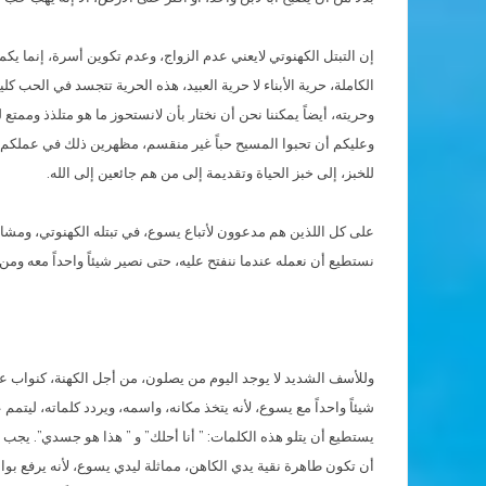
إن التبتل الكهنوتي لايعني عدم الزواج، وعدم تكوين أسرة، إنما يك
الكاملة، حرية الأبناء لا حرية العبيد، هذه الحرية تتجسد في الحب 
وحريته، أيضاً يمكننا نحن أن نختار بأن لانستحوز ما هو متلذذ وممتع ل
وعليكم أن تحبوا المسيح حباً غير منقسم، مظهرين ذلك في عملكم، 
للخبز، إلى خبز الحياة وتقديمة إلى من هم جائعين إلى الله.
على كل اللذين هم مدعوون لأتباع يسوع، في تبتله الكهنوتي، ومشار
نستطيع أن نعمله عندما ننفتح عليه، حتى نصير شيئاً واحداً معه و
وللأسف الشديد لا يوجد اليوم من يصلون، من أجل الكهنة، كنواب ع
شيئاً واحداً مع يسوع، لأنه يتخذ مكانه، واسمه، ويردد كلماته، ليت
يستطيع أن يتلو هذه الكلمات: ” أنا أحلك” و ” هذا هو جسدي”. يج
أن تكون طاهرة نقية يدي الكاهن، مماثلة ليدي يسوع، لأنه يرفع بوا