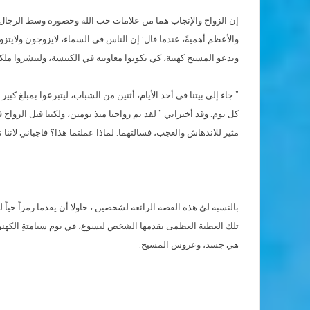
إن الزواج والإنجاب هما من علامات حب الله وحضوره وسط الرجال وال
والأعظم أهميةً، عندما قال: إن الناس في السماء، لايزوجون ولايتزو
ويدعو المسيح كهنتة، كي يكونوا معاونيه في الكنيسة، ولينشروا ملكوت
” جاء إلى بيتنا في أحد الأيام، أثنين من الشباب، ليتبرعوا بمبلغ كب
كل يوم. وقد أخبراني ” لقد تم زواجنا منذ يومين، ولكننا قبل الزوا
مثير للاندهاش والعجب، فسالتهما: لماذا عملتما هذا؟ فاجباني لاننا
بالنسبة لىٌ هذه القصة الرائعة لشخصين ، حاولا أن يقدما رمزاً حيا
تلك العطية العظمى يقدمها الشخص ليسوع، في يوم سيامتةِ الكهنوت
هي جسد، وعروس المسيح.