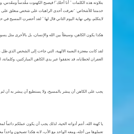
بتلاوته هذه الكلمات ” أنا أحلك”! فيصبح الكهنوت مقُدساً ومقََدس
خدمتنا للأشخاص: “تعرفت أحدى الراهبات على شخص منغلق على ذات
لايتكلم، وفي نهاية اليوم الثاني قال لها ” لقد أحضرتِ المسيح في 
هكذا يكون الكاهن، وسيطاً بين الله والإنسان، بل بالأحرى مثل يسو
لقد كانت معجزة النعمة الالهية، التي جاءت إلى الشخص الذي ظل بعيد
الغفران لخطاياه، قد تحققوا عبر يدي الكاهن المباركتين، وكلماتة، 
يجب على الكاهن أن يبشر بالمسيح، ولا يستطيع أن يبشر به أن لم يكن
يا كهنة الله، أنتم أدواته الحية، لذلك يجب أن يكون عملكم دائماً 
تعملوها من أجله، ومعه الواحد مع الأب، لانه هكذا تصبحون واحداً م