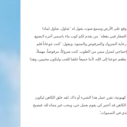
شق، وقع على الأرض وسمع صوت يقول له “شاول، شاول لماذا
لصغار فبي يفعله”. من يقدم لكم كوب ماء باسمي أجره لايضيع،
عاية المتروك والمرفوض والمنبوذ، ويقول: “كنت جوعاناً فلم
إحتياجي لمنزل مبني من الطوب. كنت متروكاً، مرفوضاً، مهملاً،
طعم جوعنا إلى الله، لأننا جميعاً خلقنا للحب ولنكون محبيين، وهذا
 كهنوتية، تقرر عمل هذا الشيء أو ذاك: لقد خلق الكاهن ليكون
 أن الكاهن قد أختير كي يقوم بعمل حي، وبحب غير متناه لله. فيصبح
 الذي في السموات”.