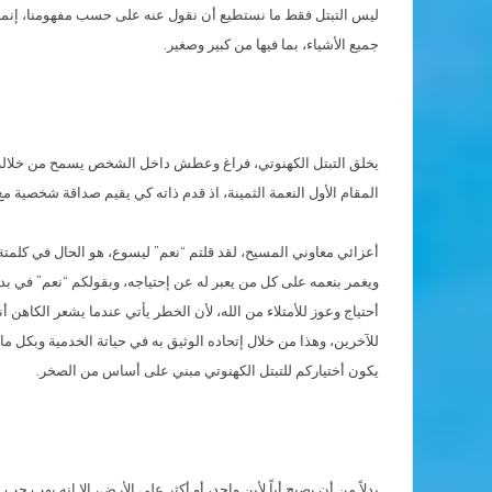
ليس التبتل فقط ما نستطيع أن نقول عنه على حسب مفهومنا، إنما هو كل
جميع الأشياء، بما فيها من كبير وصغير.
يخلق التبتل الكهنوتي، فراغ وعطش داخل الشخص يسمح من خلاله باست
المقام الأول النعمة الثمينة، اذ قدم ذاته كي يقيم صداقة شخصية 
أعزائي معاوني المسيح، لقد قلتم “نعم” ليسوع، هو الحال في كلمتة، ال
ويغمر بنعمه على كل من يعبر له عن إحتياجه، وبقولكم “نعم” في بدا
أحتياج وعوز للأمتلاء من الله، لأن الخطر يأتي عندما يشعر الكاه
للآخرين، وهذا من خلال إتحاده الوثيق به في حياتة الخدمية وبكل 
يكون أختياركم للتبتل الكهنوتي مبني على أساس من الصخر.
بدلاً من أن يصبح أباً لأبن واحد، أو أكثر على الأرض، الا إنه يهب