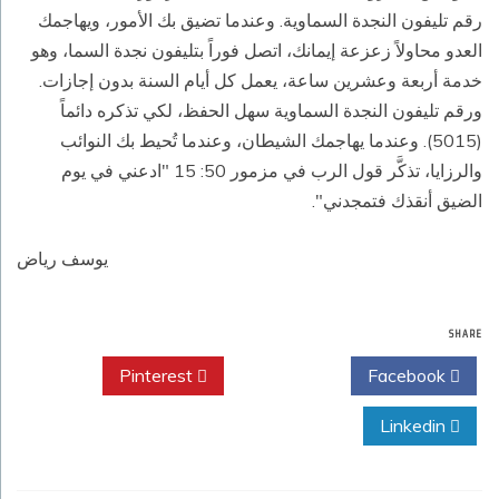
رقم تليفون النجدة السماوية. وعندما تضيق بك الأمور، ويهاجمك
العدو محاولاً زعزعة إيمانك، اتصل فوراً بتليفون نجدة السما، وهو
خدمة أربعة وعشرين ساعة، يعمل كل أيام السنة بدون إجازات.
ورقم تليفون النجدة السماوية سهل الحفظ، لكي تذكره دائماً
(5015). وعندما يهاجمك الشيطان، وعندما تُحيط بك النوائب
والرزايا، تذكَّر قول الرب في مزمور 50: 15 "ادعني في يوم
الضيق أنقذك فتمجدني".
يوسف رياض
SHARE
Pinterest
Twitter
Facebook
Linkedin