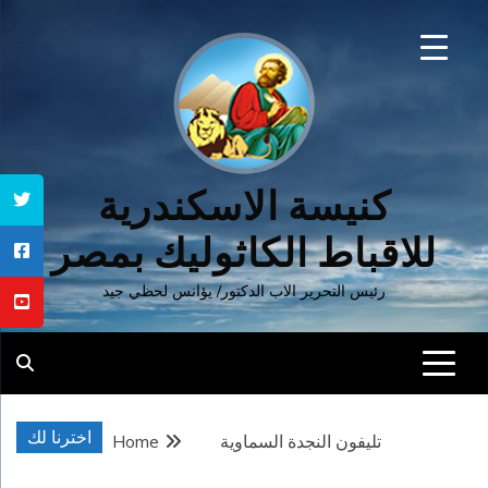
Ski
t
conten
كنيسة الاسكندرية
للاقباط الكاثوليك بمصر
رئيس التحرير الاب الدكتور/ يؤانس لحظي جيد
اخترنا لك
تليفون النجدة السماوية
Home