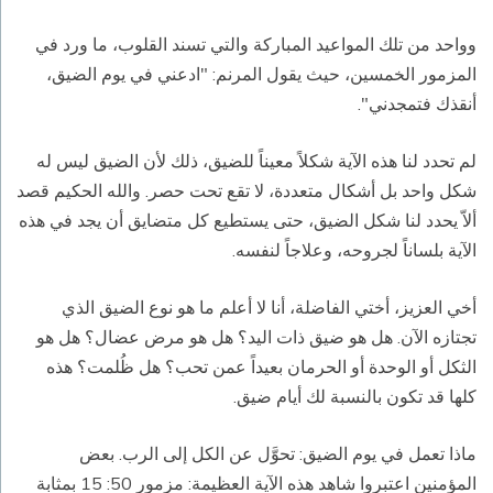
وواحد من تلك المواعيد المباركة والتي تسند القلوب، ما ورد في
المزمور الخمسين، حيث يقول المرنم: "ادعني في يوم الضيق،
أنقذك فتمجدني".
لم تحدد لنا هذه الآية شكلاً معيناً للضيق، ذلك لأن الضيق ليس له
شكل واحد بل أشكال متعددة، لا تقع تحت حصر. والله الحكيم قصد
ألاّ يحدد لنا شكل الضيق، حتى يستطيع كل متضايق أن يجد في هذه
الآية بلساناً لجروحه، وعلاجاً لنفسه.
أخي العزيز، أختي الفاضلة، أنا لا أعلم ما هو نوع الضيق الذي
تجتازه الآن. هل هو ضيق ذات اليد؟ هل هو مرض عضال؟ هل هو
الثكل أو الوحدة أو الحرمان بعيداً عمن تحب؟ هل ظُلمت؟ هذه
كلها قد تكون بالنسبة لك أيام ضيق.
ماذا تعمل في يوم الضيق: تحوَّل عن الكل إلى الرب. بعض
المؤمنين اعتبروا شاهد هذه الآية العظيمة: مزمور 50: 15 بمثابة