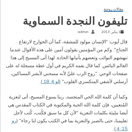
مقالات روحية
تليفون النجدة السماوية
1 يناير, 2013
admin
قال أيوب: "الإنسان مولود للمشقة، كما أن الجوارح لارتفاع
الجناح". وكم من المؤمنين يقولون آمين على هذه الأقوال عندما
تنهشهم النوائب وتعضهم بأنيابها الحادة. لهذا أتى المسيح إلى هذا
العالم البائس. كما قال بفمه الكريم في أول عظة مسجلة له على
صفحات الوحي: "روح الرب عليَّ لأنه مسحني لأبشر المساكين،
أرسلني لأشفي المنكسري القلوب" (
لو 4: 18
).
وكما أن كلمة الله الحي المتجسد، ربنا يسوع المسيح، أتى لتعزية
المُتعبين، فإن كلمة الله الحية والمكتوبة في الكتاب المقدس هي
أيضا مليئة بكلمات التعزية "لأن كل ما سبق فكُتب، كُتب لأجل
تعليمنا، حتى بالصبر والتعزية بما في الكتب يكون لنا رجاء" (
رو
).
15: 4