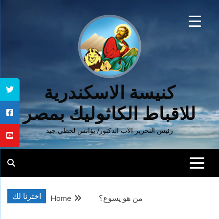
Ski
t
conten
كنيسة الاسكندرية
للاقباط الكاثوليك بمصر
رئيس التحرير الاب الدكتور/ يؤانس لحظي جيد
اخترنا لك
من هو يسوع؟
Home