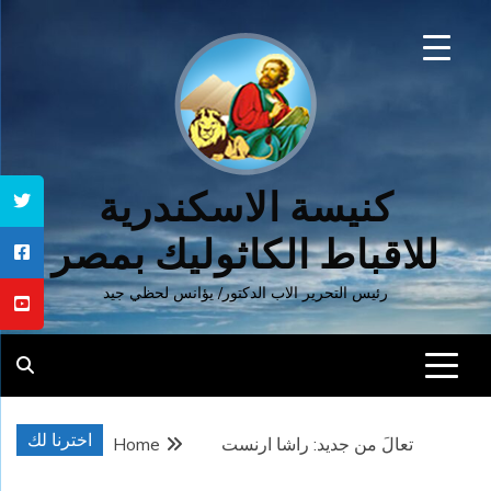
Ski
t
conten
كنيسة الاسكندرية
للاقباط الكاثوليك بمصر
رئيس التحرير الاب الدكتور/ يؤانس لحظي جيد
اخترنا لك
تعالَ من جديد: راشا ارنست
Home