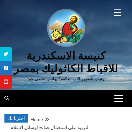
Ski
t
conten
كنيسة الاسكندرية
للاقباط الكاثوليك بمصر
رئيس التحرير الاب الدكتور/ يؤانس لحظي جيد
اخترنا لك
Home
التربية على استعمال صالح لوسائل الإعلام