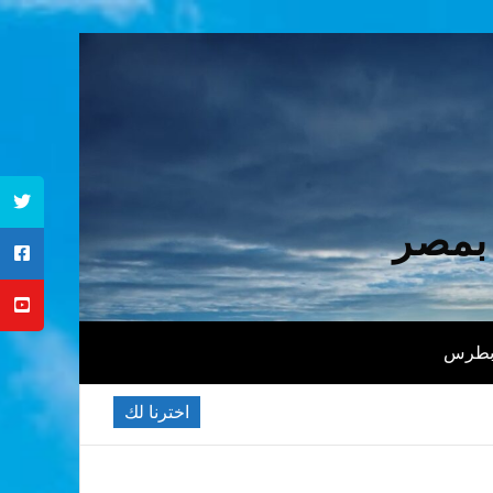
 بمصر
 بطرس
اخترنا لك