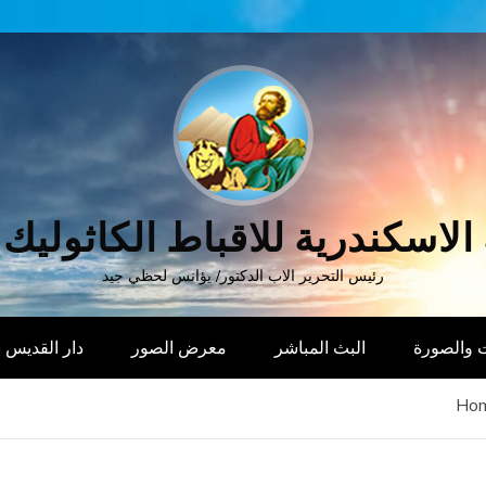
الاسكندرية للاقباط الكاثوليك
رئيس التحرير الاب الدكتور/ يؤانس لحظي جيد
 والصورة
البث المباشر
معرض الصور
دار القديس
Ho