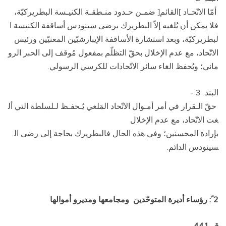
أمّا الاتّحـاد
القائم
ضمـن حـدود منـطقـة الكنيـسة البطريركيّة،
[
]
فلا يمكن أن يُلغيه إلاّ البطريرك برضى سينودس أساقفة الكنيسة ا
لبطريركيّة، وبعد استشارة الأساقفة الإيبارشيّين المعنيّين ورئيس
الاتّحاد، مع عدم الإخلال بحقّ التظلّم بمفعول مُوقف إلى الحبر الرو
ماني؛ ويُحفظ الغاء سائر الاتّحادات للكرسي الرسولي.
البند 3 ­
حقّ الـقرار في أمر أمـوال الاتّحاد المَلغي يُـحفـظ لـلسلطة التي أل
غت الاتّحاد، مع عدم الإخلال
بإرادة المحسنين؛ وفي هذه الحال فالبطريرك بحاجة إلى رضى ال
سينودس الدائم.
2 ً: رؤساء أديرة المتوحّدين
ومجامعها ومديرو أموالها
ق. 441