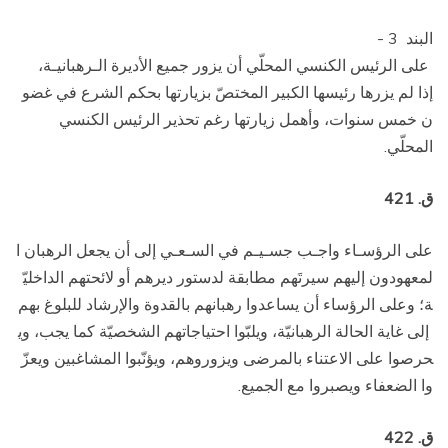
البند 3 ­
على الرئيس الكنسي المحلّي أن يزور جميع الأديرة الـرهبانيـة،
إذا لم يزرها رئيسها الكبير المختصّ بزيارتها بحكم الشرع في غضو
ن خمس سنوات، وأهمل زيارتها رغم تحذير الرئيس الكنسي
المحلّي.
ق. 421
على الرؤسـاء واجـب جسـيـم في السـعـي إلى أن يجعل الرهبان ا
لمعهودون إليهم سيرتَهم مطابقة لدستور ديرهم أو لائحتهم الداخليّ
ة؛ وعلى الرؤساء أن يساعدوا رهبانهم بالقدوة والإرشاد للبلوغ بهم
إلى غاية الحالة الرهبانيّة، ويلبّوا احتياجاتهم الشخصيّة كما يجب، وي
حرصوا على الاعتناء بالمرضى ويزوروهم، ويؤنّبوا المشاغبين ويعزّ
وا الضعفاء ويصبروا مع الجميع.
ق. 422