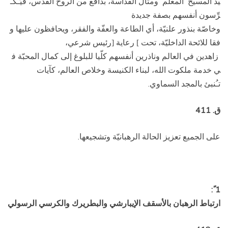
يد المسيح المعلّم ومثال القداسة، بدافع من الروح القدس، فيُـكـ
رِّسون أنفسهم بصفة جديدة
وخاصّة بنذور علنيّة، أي الطاعة والعفّة والفقر، ويحافظون عليها و
فقا للائحة الداخليّة، تحت
رعاية
رئيس شرعي،
[
]
زاهدين في العالم وناذرين أنفسهم كلّيا للبلوغ إلى كمال المحبّة ف
ي خدمة ملكوت الله، لبناء الكنيسة وخلاص العالم، كآيات
تـُنبئ بالمجد السماوي.
ق. 411
على الجميع تعزيز الحالة الرهبانيّة وتشجيعها.
1 ً:
ارتباط الرهبان بالأسقف الإيبارشي والبطريرك والكرسي الرسولي