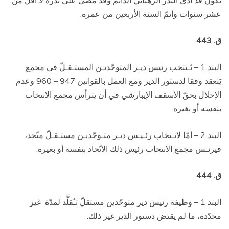
يكون قد ادّى النذر الرهباني الدائم وقد مضى على نذره لا أقلّ من
عشر سنوات وأتمّ السنة الأربعين من عمره.
ق. 443
البند 1 – يُـنتخب رئيس ديـر المتوحّديـن المستـقـلّ في مجمع
يَنعقد وفقا لدستور الدير ومع العمل بالقوانين 947 – 960 وعدم
الإخلال بحقّ الأسقف الإيبارشي في أن يترأس مجمع الانتخاب
بنفسه أو بغيره.
البند 2 – أمّا لانـتخاب رئـيـس ديـر متـوحّديـن مستـقـلّّ متّحد،
فيرئـس مجمع الانتخاب رئيس ذلك الاتّحاد بنفسه أو بغيره.
ق. 444
البند 1 – وظيفة رئيس دير متوحّدين مستقلّّ تـُقلَّد لمدّة
غير
محدّدة، ما لم يقتض دستور الدير غير ذلك.