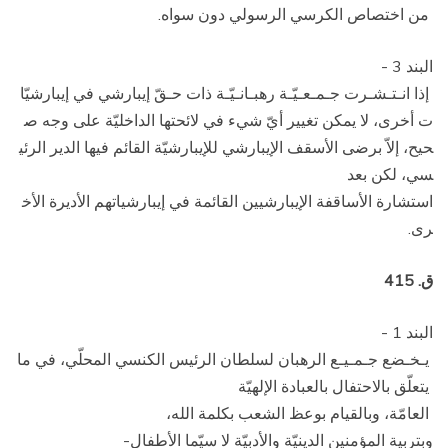
من اختصاص الكرسي الرسولي دون سواه.
البند 3 ­
إذا انـتـشـرت جـمـعـيّـة رهبـانـيّـة ذات حـقّ إيبارشي في إيبارشيّا
ت أخرى، لا يمكن تغيير أيّ شيء في لائحتها الداخليّة على وجه ص
حيح، إلاّ برضى الأسقف الإيبارشي للإيبارشيّة القائم فيها الدير الرئي
سي، لكن بعد
استشارة الأساقفة الإيبارشيين القائمة في إيبارشياتهم الأديرة الأخ
رى.
ق. 415
البند 1 ­
يـخـضع جـمـيـع الرهبان لسلطان الرئيس الكنسي المحلّي، في ما
يتعلّق بالاحتفال بالعبادة الإلهيّة
العامّة، وبالقيام بوعظ الشعب بكلمة الله،
وبتربية المؤمنين الدينيّة والأدبيّة ­لا سيّما الأطفال­