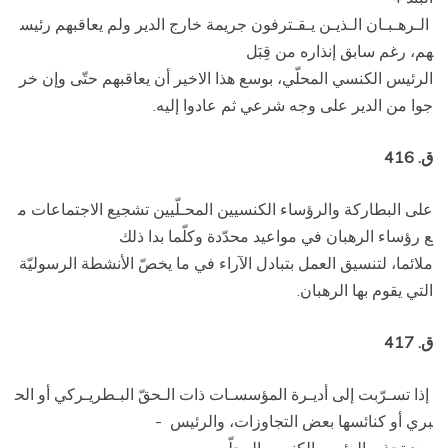
الـرهـبـان الـذيـن يـقـترفون جريمة خارج الدير ولم يعاقبهم رئيس
هم، رغم سابق إنذاره من قِبَل
الرئيس الكنسي المحلّي، بوسع هذا الاخير أن يعاقبهم حتّى وإن خر
جوا من الدير على وجه شرعي ثم عادوا إليه.
ق. 416
على البطاركة والرؤساء الكنسيين المحـلّيين تشجيع الاجتماعات م
ع رؤساء الرهبان في مواعيد محدّدة وكلّما بدا ذلك
ملائما، لتنسيق العمل بتبادل الآراء في ما يخصّ الأنشطة الرسوليّة
التي يقوم بها الرهبان.
ق. 417
إذا تسـرّبت إلى أديـرة المؤسسـات ذات الـحقّ البـطريـركي أو الح
بري أو كنائسها بعض التجاوزات، والرئيس ­