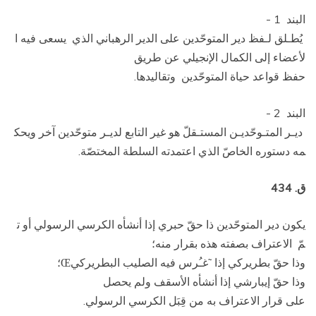
البند 1 ­
يُطـلق لـفظ دير المتوحّدين على الدير الرهباني الذي يسعى فيه ا
لأعضاء إلى الكمال الإنجيلي عن طريق
حفظ قواعد حياة المتوحّدين وتقاليدها.
البند 2 ­
ديـر المتـوحّديـن المستـقلّ هو غير التابع لديـر متوحّدين آخر ويحك
مه دستوره الخاصّ الذي اعتمدته السلطة المختصّة.
ق. 434
يكون دير المتوحّدين ذا حقّ حبري إذا أنشأه الكرسي الرسولي أو ت
مّ الاعتراف بصفته هذه بقرار منه؛
وذا حقّ بطريركي إذا
غـُرس فيه الصليب البطريركي
؛
Œ
˜
وذا حقّ إيبارشي إذا أنشأه الأسقف ولم يحصل
على قرار الاعتراف به من قِبَل الكرسي الرسولي.