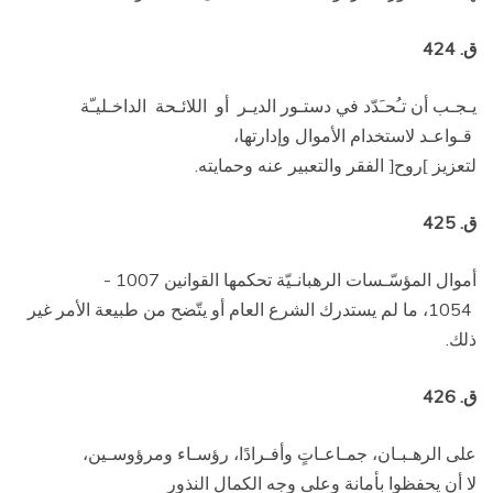
ق. 424
يـجـب أن تـُحـَدّد في دستـور الديـر أو اللائـحة الداخـليـّة
قـواعـد لاستخدام الأموال وإدارتها،
لتعزيز
روح
الفقر والتعبير عنه وحمايته.
[
]
ق. 425
أموال المؤسّـسات الرهبانـيّة تحكمها القوانين 1007 ­
1054، ما لم يستدرك الشرع العام أو يتّضح من طبيعة الأمر غير
ذلك.
ق. 426
على الرهـبـان، جمـاعـاتٍ وأفـرادًا، رؤسـاء ومرؤوسـين،
لا أن يحفظوا بأمانة وعلى وجه الكمال النذور