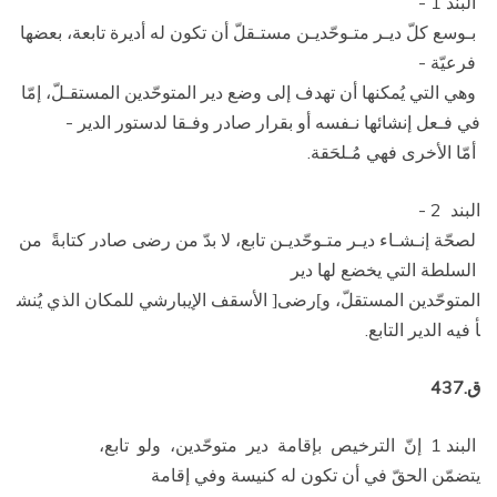
البند 1 ­
بـوسع كلّ ديـر متـوحّديـن مستـقلّ أن تكون له أديرة تابعة، بعضها
فرعيّة ­
وهي التي يُمكنها أن تهدف إلى وضع دير المتوحّدين المستقـلّ، إمّا
في فـعل إنشائها نـفسه أو بقرار صادر وفـقا لدستور الدير ­
أمّا الأخرى فهي مُـلحَقة.
البند 2 ­
لصحّة إنـشـاء ديـر متـوحّديـن تابع، لا بدّ من رضى صادر كتابةً من
السلطة التي يخضع لها دير
المتوحّدين المستقلّ، و
رضى
الأسقف الإيبارشي للمكان الذي يُنش
[
]
أ فيه الدير التابع.
ق.437
البند 1 ­ إنّ الترخيص بإقامة دير متوحّدين، ولو تابع،
يتضمّن الحقّ في أن تكون له كنيسة وفي إقامة