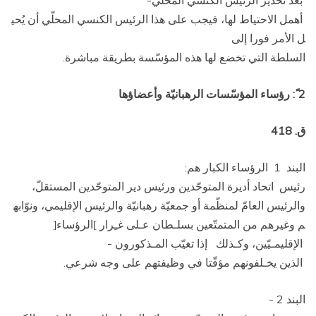
بعد تحذير الرئيس الكنسي المحلّي­
أهمل الاحتياط لها، فيجب على هذا الرئيس الكنسي المحلّي أن يُحي
ل الأمر فورا إلى
السلطة التي تخضع لها هذه المؤسّسة بطريقة مباشرة.
2 ً: رؤساء المؤسّسات الرهبانيّة وأعضاؤها
ق. 418
البند 1 ­ الرؤساء الكبار هم:
رئيس اتحاد أديرة المتوحّدين ورئيس دير المتوحّدين المستقلّ،
والرئيس العامّ لمنظّمة أو جمعيّة رهبانيّة والرئيس الإقليمي، ونوّابه
م وغيرهم من المتمتّعين بسلـطان عـلى غـِرار
الرؤساء
[
]
الإقليمـيّين، وكـذلك ­ إذا تغيّب المـذكورون ­
الذين يخـلفونهم مؤقّتا في وظيفتهم على وجه شرعي.
البند 2 ­