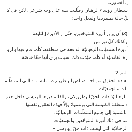
إذا تجاوزت
سلطان رؤساء الرهبان وطُلبت منه على وجه شرعي، لكن في ك
لّ حالة بمـفردها ولفعل واحد؛
(3) أن يزور أديرة المتوحّدين، حتّى
الأديرة
التابعة،
[
]
وكذلك
كلّ دير من
أديرة الجمعيّات الرهبانيّة الواقعة في منطقته، كلّما قام فيها بالزيا
رة القانونيّة أو كلّما حبّذت ذلك أسباب يرى أنها حقّا خاصّة.
البند 2 ­
هـذه الحقوق من اخـتـصـاص البـطريـرك بـالنسـبـة إلـى المنـظّـم
ـات والجمعيّات
الرهبانيّة ذات الحقّ البطريركي، والقائم ديرها الرئيسي داخل حدو
د منطقة الكنيسة التي يرئسها؛ وإلاّ فهذه الحقوق نفسها ­
بالنسبة إلى جميع المنظّمات الرهبانيّة،
بما في ذلك أديرة المتوحّدين والجمعيّات
الرهبانيّة التي ليست ذات حقّ إيبارشي ­