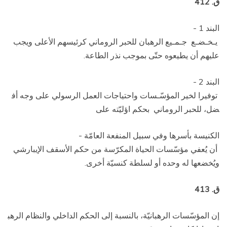
ق. 412
البند 1 ­
يـخـضـع جـمـيع الرهبان للحبر الروماني كرئيسهم الأعلى ويجب
عليهم أن يطيعوه حتّى بموجب نذر الطاعة.
البند 2 ­
توفيرا لخير المؤسّـسات واحتياجات العمل الرسولي على وجه أف
ضل، للحبر الروماني ­ بحكم اؤليّته على
الكنيسة بأسرها وفي سبيل المنفعة العامّة ­
أن يُعفي مؤسّسات الحياة المكرّسة من حكم الأسقف الإيبارشي
ويُخضعها له وحده أو لسلطة كنسيّة أخرى.
ق. 413
إن المؤسّسات الرهبانيّة، بالنسبة إلى الحكم الداخلي والنظام الرهب