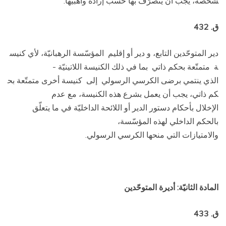
شخصه، يجب أن يتصرّف بها حسب إرادة واهبيها.
ق. 432
دير المتوحّدين التابع، و دير أو إقليم المؤسّسة الرهبانيّة، لأي كنيس
ة متمتّعة بحكم ذاتي ­ بما في ذلك الكنيسة اللاتينيّة ­
الذي ينتمي برضى الكرسي الرسولي إلى كنيسة أخرى متمتّعة بح
كم ذاتي، يجب أن يعمل بشرع هذه الكنيسة، مع عدم
الإخلال بأحكام دستور الدير أو اللائحة الداخليّة في ما يتعلّق
بالحكم الداخلي لهذه المؤسّسة،
والامتيازات التي منحها الكرسي الرسولي.
المادة الثانيّة: أديرة المتوحّدين
ق. 433