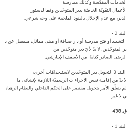
الخدمات المقدّسة وكذلك ممارسة
الأعمال التقَويّة الخاصّة بدير المتوحّدين وفقا لدستور
الدير، مع عدم الإخلال بالبنود الملحقة على وجه شرعي.
البند 2 ­
لتشييد أو فتح مدرسة أو دار ضيافة أو مبنى مماثل، منفصل عن د
ير المتوحّدين، لا بدّ لأيّ دير متوحّدين من
الرضى الصادر كتابةً من الأسقف الإيبارشي.
البند 3 ­ لتحويل دير المتوحّدين لاستـخدامّات أخرى،
لا بدّ من إقامـة نفس الاجراءات الرسميّة اللازمة لإنشائه، ما
لم يتعلّق الأمر بتحويل مقتصر على الحكم الداخلي والنظام الرهبان
ي لا غير.
ق. 438
البند 1 ­