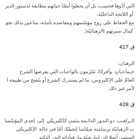
التي أدّوها فحسب، بل أن يجعلوا أيضًا حياتهم مطابقة لدستور الدير
أو اللائحة الداخليّة،
مع الحفاظ على روح مؤسّسهم ومقاصده بأمانة، ساعين بذلك نحو
كمال سيرتهم
الرهبانيّة
.
[
]
ق. 427
الرهبان،
جـماعـاتٍ وأفرادًا، مُلزَمون بالواجبات التي يفرضها الشرع
العامّ على الإكليروس، ما لم يستدرك الشرع أو يتّضح من طبيعة ا
لأمر غير ذلك.
ق. 428
الـراهـب ذو النذور الدائـمة ينتمي كإكليريكي إلى إحدى المؤسّسا
ت الرهبانيّة برسامته شمّاسا إنجيليّا، أمّا في حالة الإكليريكي
المنتمي أصلا إلى إيبارشيّة ما، فبأدائه النذر الدائم.