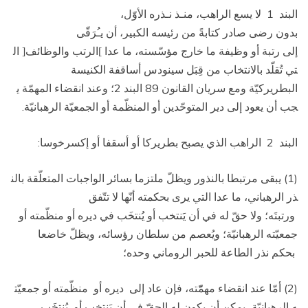
البند 1 ­ لا يسع الراهب، منـذ نـذره الأوّل،
بدون رضى صادر كتابةً من رئيسه الكبير، أن يـُرَقّى
إلى رتبة أو وظيفة ما خارج مؤسّسته، ما عدا
الرتب والوظائف
ال
[
]
تي تُقلّد بالانتخاب من قِبَل سينودس أساقفة الكنيسة
البطريركيّة ومع سريان القانون 89 البند 2؛ وعند انقضاء المهمّة ي
جب أن يعود إلى دير المتوحّدين أو المنظّمة أو الجمعيّة الرهبانيّة.
البند 2 ­ الراهب الذي يصبح بطريركا أو أسقفا أو إكسرخوسا:
(1) يبقى مرتبطا بالنذور ويظلّ ملتزما بسائر الواجبات المتعلّقة بالن
ذر الرهباني، ما عدا التي يرى بحكمته أنّها لا تتّفق
ورتبتَه؛ ولا حقّ له في أن يَنتخب أو يُنتخَب في ديره أو منظّمته أو
جمعيّته الرهبانيّة؛ ويُعصم من سلطان رؤسائه، ويظلّ خاضعا
بحكم نذر الطاعة للحبر الروماني وحده؛
(2) أمّا عند انقضاء مهمّّته، فإن عاد إلى ديره أو منظّمته أو جمعيّت
ه الرهبانيّة، يمكن أن يكون له الحقّ في أن يَنتخب أو يُنتخَب،