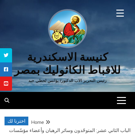
Ski
t
conten
كنيسة الاسكندرية
للاقباط الكاثوليك بمصر
رئيس التحرير الاب الدكتور/ يؤانس لحظي جيد
اخترنا لك
Home
الباب الثاني عشر: المتوحّدون وسائر الرهبان وأعضاء مؤسّسات