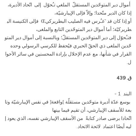
أموال دير المتوحّدين المستقلّ الملغي تـُحوّل إلى اتّحاد الأديرة،
إذا كان الدير متّحدا؛ وإلاّ فإلى الإيبارشيّة،
أو إذا كان قد
غـُرس فيه الصليب البطريركي
فإلى الكنيسة الب
Œ
˜
طريركيّة؛ أما أموال دير المتوحّدين التابع والملغى،
فتـُحوّل إلى دير المتوحّدين المستقلّ؛ وبالنسبة إلى أموال دير المتو
حّدين الملغى ذي الحقّ الحبري فيُحفظ للكرسي الرسولي وحده
القرار في شأنها، مع عدم الإخلال بإرادة المحسنين في سائر الأحوا
ل.
ق. 439
البند 1 ­
بوسع عدّة أديرة متوحّدين مستقلّة
واقعة
في نفس الإيبارشيّة وتا
[
]
بعة للأسقف الإيبارشي، أن تقيم فيما بينها
اتّحادا برضى صادر كتابةً من الأسقف الإيبارشي نفسه، الذي يعود إ
ليه أيضًا اعتماد لائحة الاتحاد.