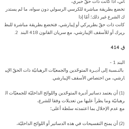
اني، اذا كانت ذات حقّ حبري،
تخضع بطريقة مباشرة للكرسي الرسولي دون سواه، ما لم يستدر
ك الشرع غير ذلك؛ أمّا إذا
كانت ذات حقّ بطريركي أو إيبارشي، فتخضع بطريقة مباشرة للبط
ريرك أو للأسقف الإيبارشي، مع سريان القانون 418 البند 2.
ق. 414
البند 1 ­
بالنـسبة إلى أديـرة المتوحّدين والجمعيّات الرهبانيّة ذات الحقّ الإيب
ارشي، من اختصاص الأسقف الإيبارشي.
(1) أن يعتمد دساتير أديرة المتوحّدين واللوائح الداخليّة للجمعيّات ال
رهبانيّة وما يطرأ عليها من تعديلات وفقا للشرع،
مع عدم الإخلال بما اعتمدته سلطة أعلى؛
(2) أن يمنح التفسيحات في هذه الدساتير أو اللوائح الداخليّة،