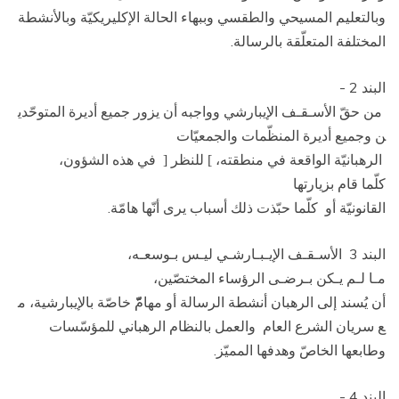
وبالتعليم المسيحي والطقسي وببهاء الحالة الإكليريكيّة وبالأنشطة
المختلفة المتعلّقة بالرسالة.
البند 2 ­
من حقّ الأسـقـف الإيبارشي وواجبه أن يزور جميع أديرة المتوحّدي
ن وجميع أديرة المنظّمات والجمعيّات
الرهبانيّة الواقعة في منطقته،
للنظر
في هذه الشؤون،
[
]
كلّما قام بزيارتها
القانونيّة أو كلّما حبّذت ذلك أسباب يرى أنّها هامّة.
البند 3 ­ الأسـقـف الإيـبـارشـي ليـس بـوسعـه،
مـا لـم يـكن بـرضـى الرؤساء المختصّين،
أن يُسند إلى الرهبان أنشطة الرسالة أو مهامّّّ خاصّة بالإيبارشية، م
ع سريان الشرع العام والعمل بالنظام الرهباني للمؤسّسات
وطابعها الخاصّ وهدفها المميّز.
البند 4 ­