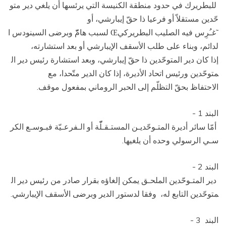
للبطريرك في حدود منطقة الكنيسة التي يرئسها أن يلغي دير متو
حّدين مستقلاّ أو فرعيا ذا حقّ إيبارشي، أو
غـُرِس فيه الصليب البطريركي
لسبب هامّّ وبرضى السينودس ا
Œ
˜
لدائم، وبناء على طلب الأسقف الإيبارشي أو بعد استشارته،
إذا كان دير المتوحّدين ذا حقّ إيبارشي، وبعد استشارة رئيس دير ال
متوحّدين ورئيس اتحاد الأديرة، إذا كان الدير متّحدا، مع
الاحتفاظ بحقّ التظلّم إلى الحبر الروماني بمفعول موقف.
البند 1 ­
أمّا سائر أديرة المتـوحّديـن المستـقـلّّة أو الـفرعـيّة فبـوسـع الكر
سـي الرسولي وحده أن يلغيها.
البند 2 ­
دير المتـوحّدين الملحـق يمكن إلغاؤه بقرار صادر من رئيس دير ال
متوحّدين التابع له، وفقا لدستور الدير وبرضى الأسقف الإيبارشي.
البند 3 ­