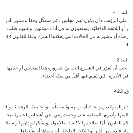
البند 1 ­
على الرؤسـاء أن يكون لهم مجلس دائم مشكّل وفقا لدستور الدي
ر أو اللائحة الداخليّة، يستعينون به في أداء مهمّتهم؛ وعليهم طلب
رضاه أو مشورته في الحالات التي يحدّدها الشرع وفقا للقانون 93
4.
البند 2 ­
يجب أن تُقرّر في الشـرع الخـاصّ ضـرورة هذا المجلس أو عدمها
في الأديرة التي يُقيم فيها أقلّ من ستّة أعضاء.
ق. 423
دير المتوحّدين واتحـاد أديـرتـهم والمنـظّمة والجـمعيّة الرهبانيّة وأق
اليمها وأديرتها المقامة على وجه شرعي، هي أشخاص اعتباريّة بح
كم القانون؛ أمّا صلاحيتها لاكتساب الأموال وتملّكها وإدارتها وتمليك
ها، فلدستور الدير أو اللائحة الداخليّة أن ينفياها أو يقلّصاها.