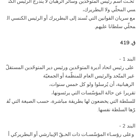
تحـت اسم رئيس المتوحّدين وسائر الرهبان لا يندرج الرئيس الكن
سي المحلّي ولا البطريرك،
مع سريان القوانين التي تُسند إلى البطريرك أو الرئيس الكنسي ال
محلّي سلطانا عليهم.
ق. 419
البند 1 ­
على رئيس اتحاد أديرة المتوحّدين ورئيس دير المتوحّدين المستقلّ
غير المتّحد والرئيس العام للمنظّمة أو الجمعيّة
الرهبانية، أن يُرسلوا ولو كل خمس سنوات،
تقريرا عن حالة المؤسّسات التي يرئسونها،
للسلطة التي يخضعون لها بطريقة مباشرة، حسب الصيغة التي تُق
رّها السلطة نفسها.
البند 2 ­
وعلى رؤسـاء المؤسّسـات ذات الحـقّ الإيبارشي أو البطريركي أ