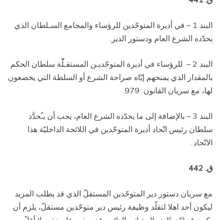
البند 1 – في أديرة المتوحّدين للرؤساء والمجامع السـلطان الذي
يحدّده الشرع العام ودستور الدير.
البند 2 –
للرؤساء في أديرة المتوحّديـن المستقـلّّة سلطان الحكم
بالمقدار الذي يمنحهم إيّاه صراحة الشرع أو السلطة التي يخضعون
لها، مع سريان القانون
979.
البند 3 – بالإضافة إلى ما يحدّده الشرع العام، يجب أن يـُحدَّد
سلطان رئيس اتّحاد أديرة المتوحّدين في اللائحة الداخليّة هذا
الاتّحاد .
ق. 442
مع سريان دستور دير المتوحّدين المستقلّ الذي قد يطلب المزيد
ليكون أحد اهلا لتقلّد وظيفة رئيس دير متوحّدين مستقلّ، يلزم أن