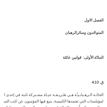
الفصل الاول
المتوحّدون وسائرالرهبان
المادّة الأولى: قوانين عامّة
ق. 410
الحالـة الـرهـبانـيـّة هـي طـريـقـة حيـاة مشـتركة ثابتة في إحدى ا
لمؤسّسات التي تعتمدها الكنيسة، يتبع فيها المؤمنون عن كثب الس