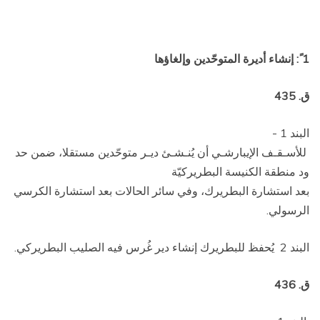
1 ً: إنشاء أديرة المتوحّدين وإلغاؤها
ق. 435
البند 1 ­
للأسـقـف الإيبارشـي أن يُنـشـئ ديـر متوحّدين مستقلا، ضمن حد
ود منطقة الكنيسة البطريركيّة
بعد استشارة البطريرك، وفي سائر الحالات بعد استشارة الكرسي
الرسولي.
البند 2 ­ يُحفظ للبطريرك إنشاء دير غُرس فيه الصليب البطريركي.
ق. 436