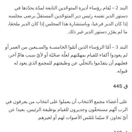
البند 2 – يُقام رؤساء أديرة المتوحّدين التابعة لمدّة يحدّدها في
دستور الدير نفسه رئيس دير المتوحّدين المستقلّ برضى مجلسه
إذا كان الدير فرعيا، وباستشارة هذا المجلس إذا كان الدير ملحقا،
ما لم يقرّر دستور الدير غير ذلك.
البند 3 – أمّا الرؤساء الذين أتمّوا الخامسـة والسـبعين من العمر أو
لم يعودوا أكفاء للقيام بمهمّّتهم لعلّة صحّيّة أو لأيّ سبب هامّّ آخر،
فعليهم أن يتقدّموا بالتخلّي عن وظيفتهم للمجمع الذي يعود له
قبوله.
ق. 445
على أعضاء مجمع الانتخاب أن يعملوا على انتخاب من يعرفون في
الرب أنّهم مستحقّون وجديرون للقيام بوظيفة الرئيس، بعيدا عن
أيّ تجاوز، لا سيّما تلمّس الأصوات لهم أو لغيرهم.