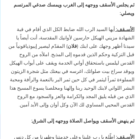
ثم يجلس الأسقف ووجهه إلى الغرب ويمسك صدغي المرتسم
ويصلي:
الأسـقف:
أيها السيد الرب الله ضابط الكل الذي أقام في قبة
الشهادة مزيني الهيكل حارسين لأوانيك المقدسة، أنت أيضاً يا
سيدنا أظهر وجهك على ابنك (
فلان
) المقدّم ليصير إيبوذياقونياً من
قبل التزكية وحكم الذين قدموه إلى المذبح. املأه من الروح
القدس ليلمس باستحقاق أواني الخدمة ويقف على أبواب الهيكل
ويوقد سراج بيت صلواتك، اغرسه في بيعتك مثل شجرة الزيتون
المملوءة ثمراً ليثمر في كل حين ثمر البر بالنعمة والرأفة ومحبة
البشر اللواتي لابنك الوحيد ربنا وإلهنا ومخلصنا يسوع المسيح هذا
الذي من قبله يليق المجد والكرامة والعز والسجود مع الروح
القدس المحيي المساوي لك الآن وكل أوان وإلى الأبد آمين.
ثم ينهض الأسقف ويواصل الصلاة ووجهه إلى الشرق:
الأسـقف:
اطّلع يا رب علينا وعلى خدمتنا وطهرنا من كل دنس