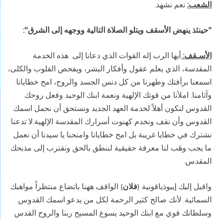
الشعب:
نعم نشهد.
"حينئذ ينهض الأسقف ويتلو الصلاة التالية ووجهه إلى الشرق":
الأسـقف:
أيها الرب إله القوات الذي دعانا إلى
هذه الخدمة
المقدسة، الذي يعلم عقول وأفكار البشر، ويفحص القلوب والكلى،
اسمعنا برأفتك وطهرنا من كل دنس الجسد والروح، امح خطايانا
وآثامنا. املأنا من قوتك الإلهية ونعمة ابنك الوحيد وفعل روحك
القدوس لنكون أهلاً لخدمة العهد الجديد ونستحق أن نحمل اسمك
القدوس وأن نقف ونخدم كهنوت أسرارك المقدسة الإلهية.لا تدعنا
نشترك في خطايا غريبة بل امح خطايانا وامنحنا يا سيدنا أن نعمل
ما يجب وهَب لنا معرفة حقيقية لننطق بالحق ونقترب إلى مذبحك
المقدس.
واقبل إليك إيبوذياقونية (
فلان
) الواقف ههنا باتضاع منتظراً مواهبك
السمائية. لأنك صالح كثير الرحمة لكل من يدعو اسمك القدوس
وسلطانك قوي مع ابنك الوحيد يسوع المسيح ربنا والروح القدس