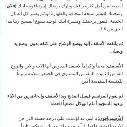
اسمعنا من أجل كثرة رأفتك وبارك برضاك إيبوذياقونية ابنك (
فلان
)
وبمحبتك للبشر امنحه المخافة والطهارة ليتمّم بصبر كل أعمال
الخدمة
فيفوز برحمتك ومسرة ابنك الوحيد يسوع المسيح ربنا هذا
الذي من قبله…
ثم يلتفت الأسقف إليه ويضع الوشاح على كتفه بدون
وضع يد
ويصلى
الأسـقف:
مجداً وإكراماً لاسمك القدوس أيها الآب والابن والروح
القدس الثالوث المقدس المساوي في الجوهر سلامة وبنياناً
للكنيسة المقدسة آمين.
ثم يقوم المرتسم فيقبل المذبح ويد الأسقف والحاضرين من الآباء
ويعود للسجود أمام الهيكل مصغياً للعظة
الأرشيدياقون:
يا ابني قد اؤتمنت على درجة حسنة التي هي
الإيبوذياقونية، فافعل إذاً حسب ما رُسم لك: أن تكون تابعاً