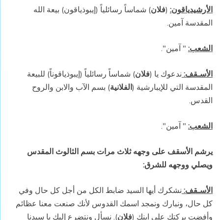
الأرشيدياقون:
(
فلان
) شماساً رسائلياً (إيبوذياقون) بيعة الله
المقدسة آمين.
الشعب:
" آمين".
الأسـقف:
ندعوك يا (
فلان
)
شماساً رسائلياً
(
إيبوذياقوناً)
للبيعة
المقدسة التي للإيبارشية (
الفلانية
) بسم الآب والابن والروح
القدس.
الشعب:
" آمين".
يرشم الأسقف على وجهه ثلاث مرات بسم الثالوث المقدس
ويصلي ووجهه للشرق:
الأسـقف:
نشكرك أيها السيد ضابط الكل من أجل كل حال وفي
كل حال، ونبارك ونمجد اسمك القدوس لأنك صنعت معنا عظائم
وأفضت بركتك على ابنك (
فلان
). نسأل ونتضرع إليك يا سيدنا