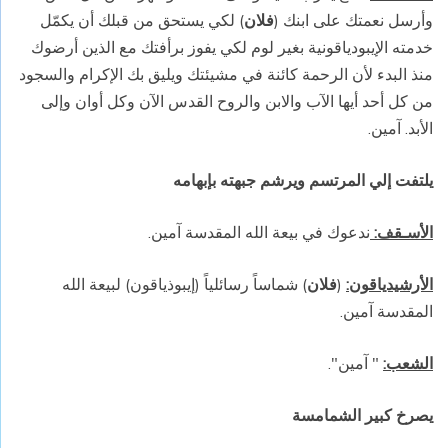
وأرسل نعمتك على ابنك (
فلان
) لكي يستحق من قبلك أن يكمّل
خدمته الإيبودياقونية بغير لوم لكي يفوز برأفتك مع الذين أرضوك
منذ البدء لأن الرحمة كائنة في مشيئتك ويليق بك الإكرام والسجود
من كل أحد أيها الآب والابن والروح القدس الآن وكل أوان وإلى
الأبد. آمين.
يلتفت إلي المرتسم ويرشم جبهته بإبهامه
الأسـقف:
ندعوك في بيعة الله المقدسة آمين.
الأرشيدياقون:
(
فلان
) شماساً رسائلياً (إيبوذياقون) لبيعة الله
المقدسة آمين.
الشعب:
" آمين".
يصرخ كبير الشمامسة