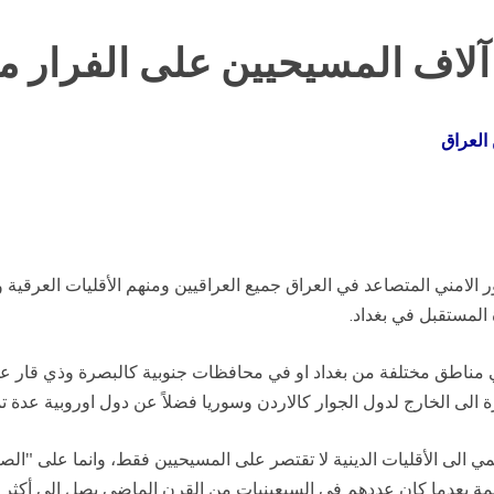
آلاف المسيحيين على الفرار م
العراق
zeni). – طاولت آثار التدهور الامني المتصاعد في العراق جميع العراقيين ومنهم الأقل
ي مناطق مختلفة من بغداد او في محافظات جنوبية كالبصرة وذي قار 
ة الى الخارج لدول الجوار كالاردن وسوريا فضلاً عن دول اوروبية عدة ت
تمي الى الأقليات الدينية لا تقتصر على المسيحيين فقط، وانما على "الصا
ب الانهار، ويبلغ عددهم حالياً نحو 20 الف نسمة بعدما كان عددهم في السبعينيات من القرن ال