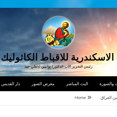
الاسكندرية للاقباط الكاثوليك
رئيس التحرير الاب الدكتور/ يؤانس لحظي جيد
 والصورة
البث المباشر
معرض الصور
دار القديس
ن العراق
Home