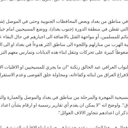
 في مناطق من بغداد وبعض المحافظات الجنوبية وحتى في الموصل (شم
 التي تقطن في منطقة الدورة (جنوب بغداد)، ووضع المسيحيين امام خيار
نائم للمسلمين، أو مواجهة القتل بالاضافة الى اجبارهم في حال البقاء 
مرة فرضت على نحو 100 عائلة مسيحية الهرب من منازلهم واللجوء الى مناطق اكثر هدوءاً في
اً كبيرة على تحركات وتنقل ابناء هذه الديانات وتمارس معهم التروي
اب العراقي عبد الخالق زنكنة "ان ما يجري للمسيحيين او الاقليات 
فراغ العراق من ابنائه وكفاءاته، ومحاولة خلق الفوضى وعدم الاستقرا
لمسيحية المهجرة والمرحلة من مناطق في بغداد والموصل والعمارة والن
". واوضح انه "لا يمكن ان يقدم أي تقارير رسمية او ارقام بشأن اعداد 
ر ان اعدادهم تتجاوز الالاف العوائل".
فعال في هذا الجانب، وعدم جديتها في حماية ابناء الاقليات الدينية ف