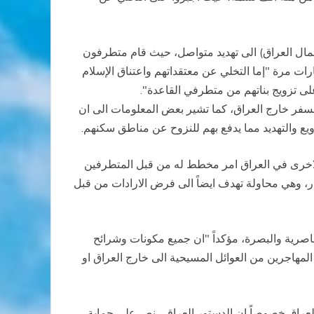
ال العراق) الى تهديد متواصل، حيث قام متطرفون
ات مرة "إما التخلي عن معتقداتهم واعتناق الإسلام
على تزويج بناتهم من متطرفي القاعدة".
 بغداد او الى السفر خارج العراق، كما تشير بعض المعلومات الى ان
ع والتهديد مما يدفع بهم للنزوح عن مناطق سكنهم.
الاخرى في العراق امر مخطط له من قبل المتطرفين
ر، وهي محاولة تهدف ايضاً الى فرض الارادات من قبل
اصرية والبصرة، مؤكداً "ان جميع مكونات وشرائح
المهاجرين من العوائل المسيحية الى خارج العراق او
ي العراق خصوصاً ان الدستور العراقي نص على حماية