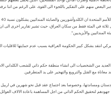
جبر البعض منهم على التفكير باللجوء الى القوة، على الرغم من اننا نرف
وذك
 المندائيين والأيزيديين".
ي انتقد بشكل كبير الحكومة العراقية بسبب عدم حمايتها للاقليات الدين
عديد من الشخصيات الى انشاء منطقة حكم ذاتي للشعب الكلداني الا
د معاناة مع القتل والترويع والتهجير على يد المتطرفين.
ستان ومساندتها، وخصوصا بعد اجتماع عقد قبل نحو شهرين في اربيل 
جهودهم لتحقيق الحكم الذاتي من اجل المساهمة باعادة الالاف العوائل ا