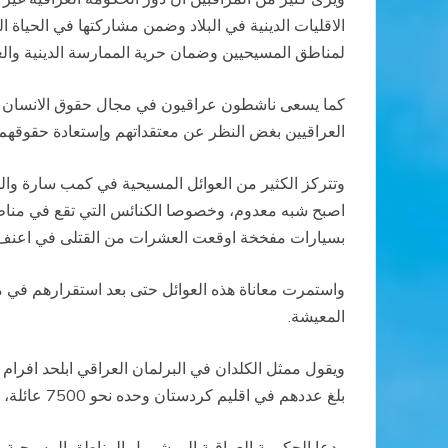
الاقليات الدينية في البلاد وضمن مشاركتها في الحياة 
لمناطق المسيحيين وضمان حرية الممارسة الدينية والعق
كما يسعى ناشطون عراقيون في مجال حقوق الانسان الى ا
العراقيين بغض النظر عن معتقداتهم وإستعادة حقوقهم و
وتتركز الكثير من العوائل المسيحية في كمب سارة والكر
اصبح شبه معدوم، وخصوصا الكنائس التي تقع في مناطق
بسيارات مفخخة اوقعت العشرات من القتلى في اعنف 
واستمرت معاناة هذه العوائل حتى بعد استقرارهم في
المعيشة.
ويقول ممثل الكلدان في البرلمان العراقي ابلحد افرا
بلغ عددهم في اقليم كردستان وحده نحو 7500 عائلة، فيما تقدر المصادر ان عدد العوائل النازحة الى دول مجاورة يبلغ نحو 40 الف عائلة، تعيش ظروفاً مأسوية.
ودعا الحكومة العراقية الى شمول المناطق المسيحية ب