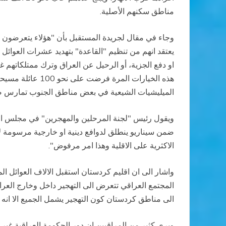
مناطق سكنهم الأصلية.
وجاء في مقال لجريدة المستقبل بأن "هؤلاء يتعرضون
يعتقد انهم من تنظيم "القاعدة" بتهديد عشرات العوائل
او دفع الجزية، أو الرحيل عن العراق وترك ممتلكاتهم غ
هذه الخيارات ال
الميليشيات الشيعية في بعض مناطق الجنوب تمارس ضغوط
ويقول رئيس "لجنة المرحلين والمهجرين" في مجلس النو
ضمن سيناريو ينطلق لدوافع دينية او خارجية مرسومة لا
الاكثرية على الاقلية وهذا امر مرفوض".
واشار الى ان اقليم كردستان استقبل الالاف العوائل ا
المجتمع العراقي تتعرض الى التهجير داخل وخارج العراق
الى مناطق كردستان كون التهجير يشمل الجميع الا انه ذك
ويرى كثير من المراقبين ان دور الحكومة العراقية غير 