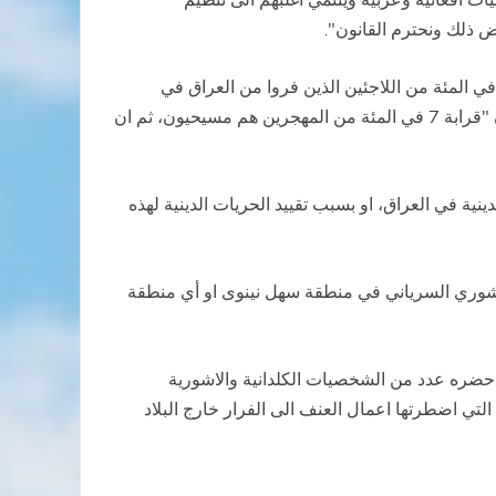
ض ذلك ونحترم القانون".
رت تقارير المفوضية العليا لشؤون اللاجئين التابعة للأمم المتحدة ان الكلدوآشوريين والصابئة المندائيين يشكلون نسبة 40 في المئة من اللاجئين الذين فروا من العراق في
السنوات الماضية، على الرغم من ان هذه الأقليات تمثل ثلاثة في المئة فقط من سكان العراق، حيث تشير تقارير اخرى الى ان "قرابة 7 في المئة من المهجرين هم مسيحيون، ثم ان
ية في العراق، او بسبب تقييد الحريات الدينية لهذه
شوري السرياني في منطقة سهل نينوى او أي منطقة
حضره عدد من الشخصيات الكلدانية والاشورية
لتي اضطرتها اعمال العنف الى الفرار خارج البلاد