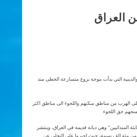
ن العراق
يات العرقية والدينية التي بدأت موجة نزوح متسارعة الخطى منذ
على الهرب من مناطق سكنهم واللجوء الى مناطق اكثر
منحهم حق اللجوء.
بئة المندائيين" وهي ديانة قديمة في العراق، وينتشر
ماضي يصل الى أكثر من مئة الف نسمة، حيث اجبروا على التخلي عن