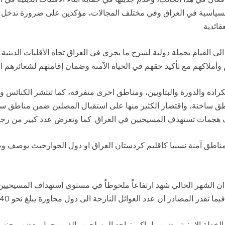
السياسية في العراق وفي مختلف المجالات، مؤكدين على ضرورة تدخل الحك
ائدية.
لقيام بحملة دولية لشرح ما يجري في العراق تجاه الأقليات الدينية و
أملاكهم مع تأكيد حقهم في الحياة الآمنة وضمان إقامتهم لشعائرهم الد
ادة والدورة والبتاويين، ومناطق اخرى متفرقة، كما تنتشر الكنائس وال
 ساخنة، واقتصار الكثير منها على استقبال المصلين ضمن مناطق سكن
هجمات تستهدف المسيحيين في العراق. كما وتعرض عدد كبير من رجال
 مناطق آمنة نسبيا كاقليم كردستان العراق او دول الجوارحيث يوص
م ان الشهر الحالي شهد ارتفاعاً ملحوظاً في مستوى استهداف المسيحي
الخطة الامنية وضرب اماكن تواجد المسلحين، الذين يحمل بعضهم جنسيات