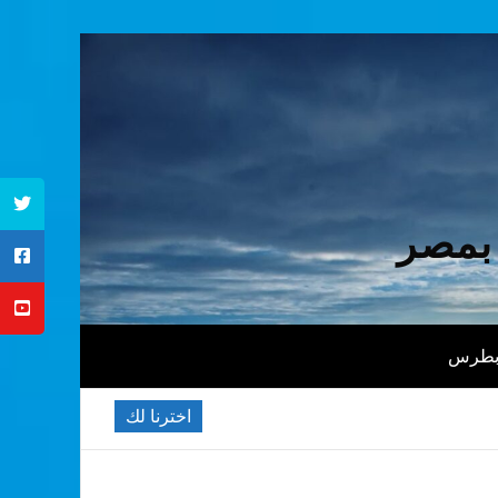
 بمصر
 بطرس
اخترنا لك