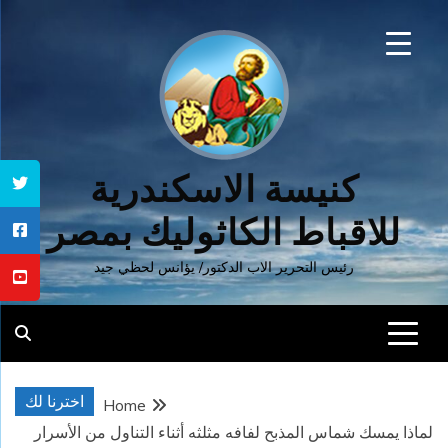
Ski
t
conten
كنيسة الاسكندرية
للاقباط الكاثوليك بمصر
رئيس التحرير الاب الدكتور/ يؤانس لحظي جيد
اخترنا لك
Home
لماذا يمسك شماس المذبح لفافه مثلثه أثناء التناول من الأسرار