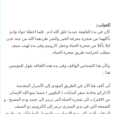
الجواب :
كان في بدء الخليقة عندما خلق الله ادم . فلما اخطئا حواء وادم
بأكلهما
من شجرة معرفة الخير والشر طردهما الله من جنة عدن
لئلا يأكلا من شجرة الحياة وجعل
كاروبيم وفى يده لهيب سيف
متقلب لحراسة طريق شجرة الحياة
.
وكأن هذا الشماس
الواقف وفى يده هذه اللفافه يقول للمؤمنين
هذا
:
أنى أقف هنا الآن في
الطريق المؤدى إلى الأسرار المقدسة
لأذكركم بحادثة سفر البدايات ( التكوين ) حينما
منع الله الإنسان
من الاقتراب الى شجرة الحياة التى ترمز الى جسد ودم المسيح
.
و
الشمعة التي في يدي اليسرى ترمز إلى الكروبيم ذو السيف
المتقلب الذى كان يمنع
الإنسان من الوصول إليها ولكن عن طريق