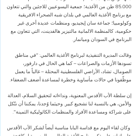
85.000 طن من الأغذية؛ جمعية اليسوعيين للاجئين والتي تتعاون
مع برنامج الأغذية العالمي في بلدان شبه الصحراء الافريقية
وكولومبيا؛ جماعة سان إيجيديو، ومنظمات عديدة أخرى غير
حكومية، كالمنظمة الالمانية مالتيزير هالفدينت، التي تتعاون مع
البرنامج في السودان وميانمار.
وقالت المديرة التنفيذية لبرنامج الأغذية العالمي: "في مناطق
تسودها الأزمات والصراعات – كما هي الحال في دارفور،
الصومال، تشاد، الأراضي الفلسطينية المحتلة – غالباً ما يعمل
موظّفونا في حالات مأساوية وخطرة لمساعدة أضعف الضعفاء.
إن سلطة الأب الأقدس المعنوية، ونداءاته لتحقيق السلام، العدالة
والأمن، هي بالنسبة لنا تشجيع كبير. وحيثما وُجدنا، يمكننا أن نتّكل
على شراكة ومساعدة الأفراد والمنظمات الكاثوليكية الثمينة".
وكان لقاء اليوم مع قداسة البابا مناسبة أيضاً لشكر الأب الأقدس
على إتيانه على ذكر برنامج الأغذية العالمي والمسيرة لمكافحة