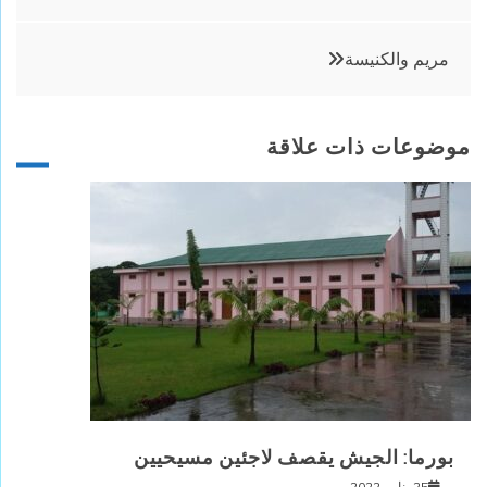
المقالات
مريم والكنيسة
موضوعات ذات علاقة
بورما: الجيش يقصف لاجئين مسيحيين
25 يناير, 2022