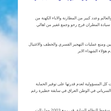
الم وعدد كبير من المطارنة والاباء الكهنة من
سيادة المطران فرج رحو وجمع غفير من اهالي
حيين ومنع عمليات التهجير القسري والخطف والاغتيال
ؤلاء الشهداء الابر
ت كل المسؤولية لعدم قدرتها على توفير الحماية
ي السرياني في الوطن العراق في سابقة خطيرة رغم
إن ما تعرض له الأب رغيد كني وصحبه هو حلقة في سلسلة طويلة من التعديات والتجاوزات الخطيرة التي تعرض لها شعبنا منذ سقوط النظام السابق في ربيع 2003 وما زالت