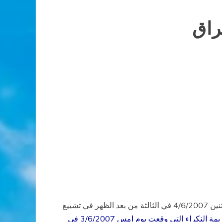
راق
شارك حوالي الف شخص من أبناء الشعب المسيحي العراقي من قرى و بلدات سهل نينوى ومناطق أخرى في كرملش يوم الاثنين 4/6/2007 في الثالثة من بعد الظهر في تشييع
استشهدوا اثر الجريمة النكراء التي وقعت يوم امس 3/6/2007 في