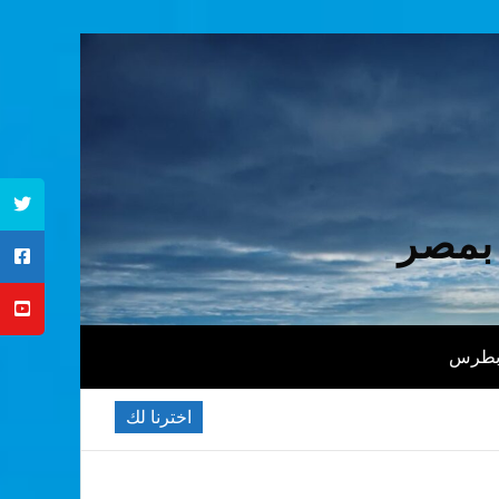
 بمصر
 بطرس
اخترنا لك