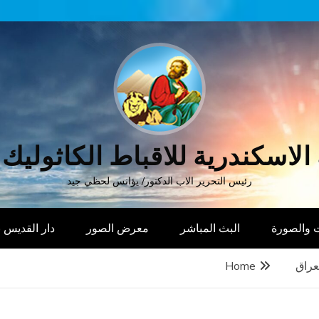
الاسكندرية للاقباط الكاثوليك
رئيس التحرير الاب الدكتور/ يؤانس لحظي جيد
 والصورة
البث المباشر
معرض الصور
دار القديس
عراق
Home