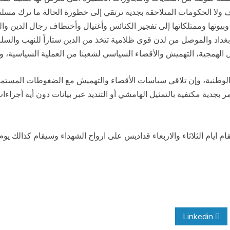
ولا الحكومات المتلاحقة بجدية ترتقي إلى خطورة الحالة ما ترك مسل
 وبيوتها وممتلكاتها إلى تفجير الكنائس وأغتيال وأختطاف رجال الدين و
مة بغداد والموصل من لدن قوى ظلامية تتخذ من الدين ستاراً للنهب وا
ل الهمجية، التهميش والأقصاء السياسي لشعبنا من العملية السياسية، 
لوطنية، وإن تلاقي سياسات الأقصاء والتهميش مع الضغوطات المستمرة وا
 بجدية مكتفية بالتمثيل الهامشي أو التنديد عبر بيانات دون أية أجر
ام ايام الثلاثاء والاربعاء قداديس على ارواح الشهداء وسيقام كذالك 
Linkedin