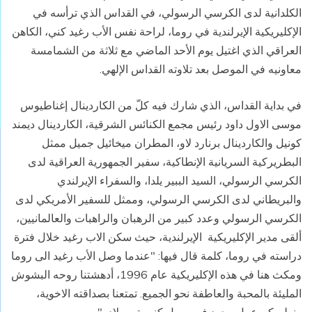
الكلدانية لدى الكرسي الرسولي، في القداس الذي ترأسه في
الإكليريكية الإيرلندية في روما، لراحة نفس الأب رغيد كني، الكاهن
العراقي الذي اغتيل يوم الأحد الماضي مع ثلاثة من الشمامسة
معاونيه في الموصل بعد تلاوته القداس الإلهي.
في بداية القداس، الذي شارك فيه كلّ من الكاردينال إغناطيوس
موسى الاول داود رئيس مجمع الكنائس الشرقية، الكاردينال ديمند
كونيل والكاردينال برنارد لاو، المطران ميخائيل جميل ممثل
البطريركية السريانية الإنطاكية، سفير الجمهورية العراقية لدى
الكرسي الرسولي، السيد الببير يلدا، والسفراء الإيرلندي
والبريطاني لدى الكرسي الرسولي، وممثل للسفير الأمريكي لدى
الكرسي الرسولي وعدد كبير من الرهبان والراهبات والعالمانيين،
ألقى مدير الإكليريكية الإيرلندية، حيث سكن الاب رغيد خلال فترة
دراسته في روما، كلمة قال فيها: "عندما وصل الأب رغيد الى روما
ومكث هنا في هذه الإكليريكية عام 1996، أدهشتنا روحه البشوش
المليئة بالمحبة والعاطفة نحو الجميع. تمتعنا بصداقته الاخوية،