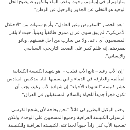
منازلهم أو في إيمانهم، وحيث ينقص الماء والكهرباء، يصبح الحل
الوحيد هو التخلي عن الجذور والرحيل عن الوطن".
"بعد الحصار "المفروض وغير العادل"، وأربع سنوات من "الاحتلال
الأمريكي"، لم يبق سوى عراق ممزق طائفياً ودينياً، حيث لا يلقى
المسيحيون أي دعم، ولا من يحارب من أجل قضيتهم، وباتوا
بمفردهم. إنه ظلم كبير على الصعيد التاريخي، السياسي
والإنساني".
"إن الأب رغيد – تابع الأب فيليب – هو شهيد الكنيسة الكلدانية
المتألمة والغارقة في الدماء والتي يسميها البابا بندكتس السادس
عشر كنيسة "الشهداء الأحياء". إن شهادة الأب رغيد، يجب أن
تكون فجراً جديداً للحياة والسلام المستقبلين في العراق".
وختم الوكيل البطريركي قائلاً: "نحن بحاجة لأن يشجع الكرسي
الرسولي الكنيسة العراقية وجميع المسحيين على الوحدة. ولتكن
تضحية الأب كني زاداً حيوياً لجماعته، لكنيسته العراقية وللكنيسة