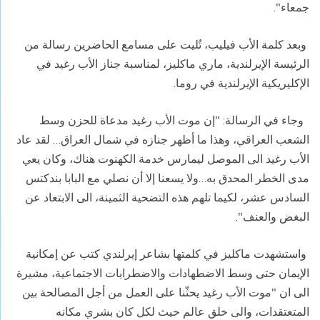
جمعاء".
وبعد كلمة الأب فيليب، تُليت على مسامع الحاضرين رسالة من
الرئيسة الإيرلندية، ماري ماكليز، لمناسبة جناز الأب رغيد في
الإكليريكية الإيرلندية في روما.
وجاء في الرسالة: "إن موت الأب رغيد مدعاة للحزن وسط
الشعب العراقي، وهذا ما أظهر جنازه في شمال العراق… لقد عاد
الأب رغيد الى الموصل ليمارس خدمة الكهنوت هناك، وكان يعي
مدى الخطر المحدق به…ولا يسعنا إلا أن نصلي مع البابا بندكتس
السادس عشر، لكيما تلهم هذه التضحية الثمينة، الى الابتعاد عن
البغض والعنف".
واستشهدت ماكليز في كلمتها بشاعر إيرلندي كتب عن إمكانية
الإيمان حتى وسط الاضطهادات والاضطرابات الاجتماعية، مشيرة
الى ان "موت الأب رغيد يحثّنا على العمل من أجل المصالحة بين
المتعتقدات، والى خلق عالم حيث لكل كان بشري مكانه