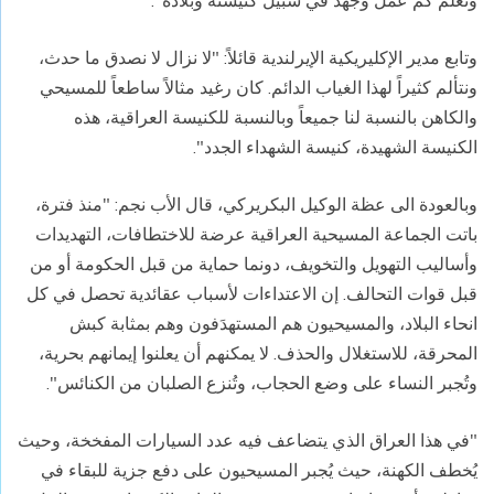
ونعلم كم عمل وجهد في سبيل كنيسته وبلاده".
وتابع مدير الإكليريكية الإيرلندية قائلاً: "لا نزال لا نصدق ما حدث،
ونتألم كثيراً لهذا الغياب الدائم. كان رغيد مثالاً ساطعاً للمسيحي
والكاهن بالنسبة لنا جميعاً وبالنسبة للكنيسة العراقية، هذه
الكنيسة الشهيدة، كنيسة الشهداء الجدد".
وبالعودة الى عظة الوكيل البكريركي، قال الأب نجم: "منذ فترة،
باتت الجماعة المسيحية العراقية عرضة للاختطافات، التهديدات
وأساليب التهويل والتخويف، دونما حماية من قبل الحكومة أو من
قبل قوات التحالف. إن الاعتداءات لأسباب عقائدية تحصل في كل
انحاء البلاد، والمسيحيون هم المستهدَفون وهم بمثابة كبش
المحرقة، للاستغلال والحذف. لا يمكنهم أن يعلنوا إيمانهم بحرية،
وتُجبر النساء على وضع الحجاب، وتُنزع الصلبان من الكنائس".
"في هذا العراق الذي يتضاعف فيه عدد السيارات المفخخة، وحيث
يُخطف الكهنة، حيث يُجبر المسيحيون على دفع جزية للبقاء في