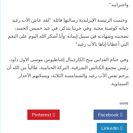
واحترامه".
وختمت الرئيسة الإيرلندية رسالتها قائلة: "لقد عاش الأب رغيد
حياته كوصية محبة. وفي حزننا نتذكر، في عيد خميس الجسد،
تضحيته وشهادته في سبيل إيمانه. وأنا أشكر الله اليوم على النعم
التي أعطايا إياها بالأب رغيد".
وفي ختام القداس منح الكاردينال إغناطيوس موسى الاول داود،
رئيس مجمع الكنائس الشرقية، البركة الختامية، طالباً من الله أن
يرحم نفس الأب رغيد والشمامسة الثلاثة، ويسكنهم الأخدار
السماوية.
SHARE
Pinterest
Twitter
Facebook
Linkedin