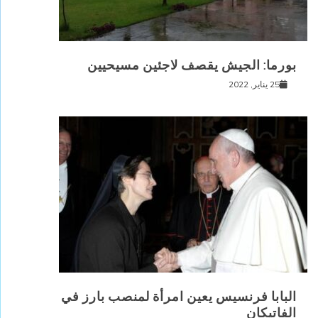
بورما: الجيش يقصف لاجئين مسيحيين
25 يناير, 2022
البابا فرنسيس يعين امرأة لمنصب بارز في
الفاتيكان