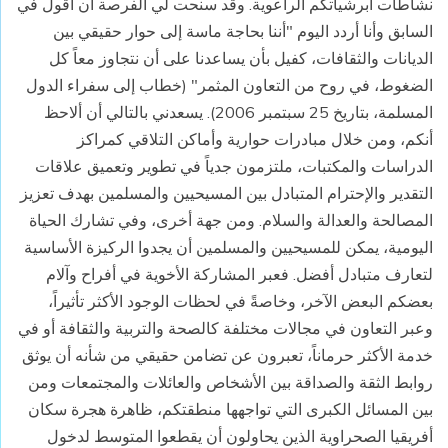
نشاطات أبرشياتكم الراعوية. وقد سنحت لي الفرصة أن أقول في
السابق وأنا أردد اليوم "أننا بحاجة ماسة إلى حوار حقيقي بين
الديانات والثقافات، كفيل بأن يساعدنا على أن نتجاوز معاً كل
الضغوط، في روح من التعاون المثمر" (خطاب إلى سفراء الدول
المسلمة، بتاريخ 25 سبتمبر 2006). يسعدني بالتالي أن ألاحظ
أنكم، ومن خلال مبادرات حوارية وأماكن التلاقي كمراكز
الدراسات والمكتبات، ملتزمون جدياً في تطوير وتعميق علاقات
التقدير والإحترام المتبادل بين المسيحيين والمسلمين بهدف تعزيز
المصالحة والعدالة والسلام. ومن جهة أخرى، وفي تشارك الحياة
اليومية، يمكن للمسيحيين والمسلمين أن يجدوا الركيزة الأساسية
لتعارف متبادل أفضل. فعبر المشاركة الأخوية في أفراح وآلام
بعضكم البعض الآخر، وخاصةً في لحظات الوجود الأكثر تأثيراً،
وعبر التعاون في مجالات مختلفة كالصحة والتربية والثقافة أو في
خدمة الأكثر حرماناً، تعبرون عن تضامن حقيقي من شأنه أن يوثق
روابط الثقة والصداقة بين الأشخاص والعائلات والمجتمعات ومن
بين المسائل الكبرى التي تواجهها منطقتكم، ظاهرة هجرة سكان
أفريقيا الصحراوية الذين يحاولون أن يقطعوا المتوسط لدخول