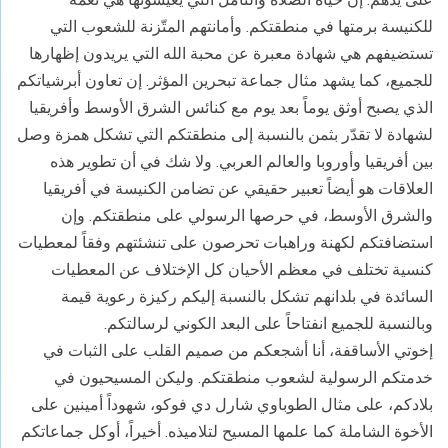
للكنيسة برمتها في منطقتكم. وأمانتهم المتّزنة للشعوب التي
تستضيفهم هي شهادة معبرة عن محبة الله التي يريدون إظهارها
للجميع، كما يشهد مثال جماعة تبحرين المؤثر. إن تعاون أبرشياتكم
الذي يصبح أوثق يوماً بعد يوم مع كنائس الشرق الأوسط وأفريقيا
لشهادة لا تقدّر بثمن بالنسبة إلى منطقتكم التي تشكل همزة وصل
بين أفريقيا وأوروبا والعالم العربي. ولا شك في أن تطوير هذه
العلاقات هو أيضاً تعبير حقيقي عن تضامن الكنيسة في أفريقيا
والشرق الأوسط، في حرصها الرسولي على منطقتكم. وإن
استضافتكم لكهنة وراهبات تحرصون على تنشئتهم وفقاً لمعطيات
كنسية تختلف في معظم الأحيان كل الإختلاف عن المعطيات
السائدة في بلدانهم تشكل بالنسبة إليكم ركيزة رعوية قيمة
وبالنسبة للجميع انفتاحاً على البعد الكوني لرسالتكم.
إخوتي الأساقفة، أنا أشجعكم من صميم القلب على الثبات في
خدمتكم الرسولية لشعوب منطقتكم. وليكن المسيحيون في
بلادكم، على مثال الطوباوي شارل دي فوكو، شهوداً أمينين على
الأخوة الشاملة كما علمها المسيح لتلاميذه. أخيراً، أوكل جماعاتكم