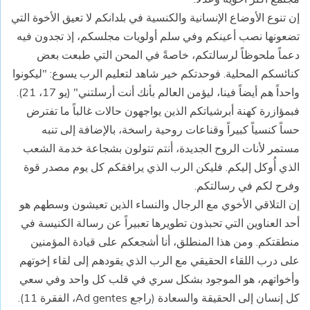
إن تنوع الأوضاع الإنسانية والكنسية في بلدانكم لا تعيق الأخوة التي
تضعونها نصب أعينكم وفي سلم أولويات مجلسكم، إذ تجدون فيه
دعماً ملحوظاً لرسالتكم، خاصةً في المحن التي طبعت بعض
كنائسكم المحلية. فوحدتكم خير شاهد لتعليم الرب يسوع: "ليكونوا
واحداً هم أيضاً فينا، ليؤمن العالم بأنك أنت أرسلتني" (يو 17، 21).
فبمؤازرة كهنة أبرشياتكم الذين يواجهون حالات غالباً ما تفترض
حساً كنسياً كبيراً وقناعات روحية راسخة، بالإضافة إلى تنبه
مستمر لأنات الروح الجديدة، أنتم تتولون بشجاعة خدمة الشعب
الذي أُوكل إليكم. فليكن الرب الذي يرافقكم كل يوم مصدر قوة
وفرح لكم في رسالتكم.
إن التلاقي الأخوي مع الرجال والنساء الذين تعيشون وسطهم هو
أحد العناوين التي تحبذون تطويرها تعبيراً عن رسالة الكنيسة في
منطقتكم. ومن هذا المنطلق، أنا أشجعكم على قيادة المؤمنين
على درب اللقاء الحقيقي مع الرب الذي يقودهم إلى لقاء إخوتهم
وأخواتهم، هو الموجود بشكل سري في قلب كل واحد وفي سعي
كل إنسان إلى الحقيقة والسعادة (راجع Ad gentes، الفقرة 11).