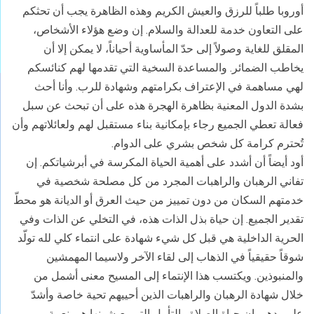
أوروبا طلباً للرزق والعيش الكريم وهذه الظاهرة يجب أن تحثكم
على التعاون خدمة للعدالة والسلام. إن وضع هؤلاء الأشخاص،
المقلق للغاية وصولاً إلى حدّ المأساوية أحياناً، لا يمكن إلا أن
يخاطب الضمائر. والمساعدة السخية التي تقدمها لهم كنائسكم
لهي مساهمة في الإعتراف بكرامتهم وشهادة للرب. وأنا أحث
بشدة الدول المعنية بظاهرة الهجرة هذه على أن تبحث عن سبل
فعالة تعطي الجميع رجاء بإمكانية بناء مستقبل لهم ولعائلاتهم وأن
تُحترم كرامة كل شخص بشري على الدوام.
أود أيضاً أن أشدد على أهمية الحياة المكرسة في أبرشياتكم. إن
تفاني الرهبان والراهبات المجرد من كل مصلحة شخصية في
خدمتهم السكان من دون تمييز من حيث العرق أو الديانة هو محطّ
تقدير الجميع. إن حياة بذل الذات هذه، في التخلي عن الذات وفي
الحرية الداخلية هي قبل كل شيء شهادة على انتماء كلي لله تولّد
شوقاً حقيقياً في الذهاب إلى لقاء الآخر ولاسيما المهمشين
والمنبوذين. ويكتسب هذا الإنتماء إلى المسيح معنى أشمل من
خلال شهادة الرهبان والراهبات الذين أحييهم تحية خاصة وأشدّ
على يدهم. إن حياة الصلاة والتأمل التي يعيشونها هي نعمة