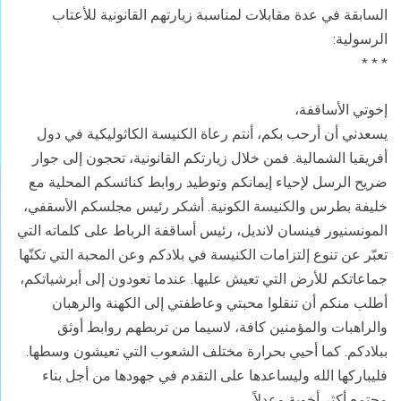
السابقة في عدة مقابلات لمناسبة زيارتهم القانونية للأعتاب
الرسولية:
* * *
إخوتي الأساقفة،
يسعدني أن أرحب بكم، أنتم رعاة الكنيسة الكاثوليكية في دول
أفريقيا الشمالية. فمن خلال زيارتكم القانونية، تحجون إلى جوار
ضريح الرسل لإحياء إيمانكم وتوطيد روابط كنائسكم المحلية مع
خليفة بطرس والكنيسة الكونية. أشكر رئيس مجلسكم الأسقفي،
المونسنيور فينسان لانديل، رئيس أساقفة الرباط على كلماته التي
تعبّر عن تنوع إلتزامات الكنيسة في بلادكم وعن المحبة التي تكنّها
جماعاتكم للأرض التي تعيش عليها. عندما تعودون إلى أبرشياتكم،
أطلب منكم أن تنقلوا محبتي وعاطفتي إلى الكهنة والرهبان
والراهبات والمؤمنين كافة، لاسيما من تربطهم روابط أوثق
ببلادكم. كما أحيي بحرارة مختلف الشعوب التي تعيشون وسطها.
فليباركها الله وليساعدها على التقدم في جهودها من أجل بناء
مجتمع أكثر أخوية وعدلاً.