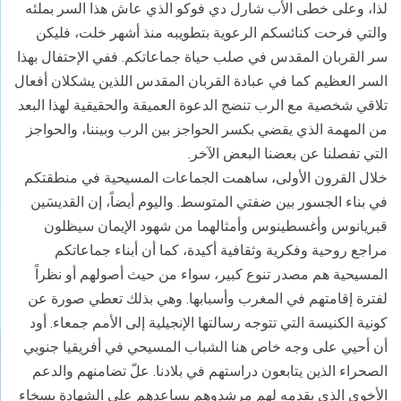
لذا، وعلى خطى الأب شارل دي فوكو الذي عاش هذا السر بملئه
والتي فرحت كنائسكم الرعوية بتطويبه منذ أشهر خلت، فليكن
سر القربان المقدس في صلب حياة جماعاتكم. ففي الإحتفال بهذا
السر العظيم كما في عبادة القربان المقدس اللذين يشكلان أفعال
تلاقي شخصية مع الرب تنضج الدعوة العميقة والحقيقية لهذا البعد
من المهمة الذي يقضي بكسر الحواجز بين الرب وبيننا، والحواجز
التي تفصلنا عن بعضنا البعض الآخر.
خلال القرون الأولى، ساهمت الجماعات المسيحية في منطقتكم
في بناء الجسور بين ضفتي المتوسط. واليوم أيضاً، إن القديسَين
قبريانوس وأغسطينوس وأمثالهما من شهود الإيمان سيظلون
مراجع روحية وفكرية وثقافية أكيدة، كما أن أبناء جماعاتكم
المسيحية هم مصدر تنوع كبير، سواء من حيث أصولهم أو نظراً
لفترة إقامتهم في المغرب وأسبابها. وهي بذلك تعطي صورة عن
كونية الكنيسة التي تتوجه رسالتها الإنجيلية إلى الأمم جمعاء. أود
أن أحيي على وجه خاص هنا الشباب المسيحي في أفريقيا جنوبي
الصحراء الذين يتابعون دراستهم في بلادنا. علّ تضامنهم والدعم
الأخوي الذي يقدمه لهم مرشدوهم يساعدهم على الشهادة بسخاء