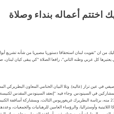
 اختتم أعماله بنداء وصلاة
يك من ان "تفويت لبنان استحقاقا دستوريا مصيريا من شأنه تشريع أبواب
 يعتبرها كل عربي وطنه الثاني"، رافعا الصلاة "كي يبقى كيان لبنان، 
في في عين تراز (عاليه). وتلا البيان الختامي المعاون البطريركي 
مشاركين في السينودس. وجاء فيه: "إنعقد السينودس المقدس لكنيسة ال
الصيفي في عين تراز (عاليه) بين 18 حزيران 2007 و23 منه، برئاسة البطريرك غريغوريوس الثالث، وبمش
ركا اللاتينية وأوستراليا، والرؤساء العامين للرهبانيات والجمعيات، وعد
رب، المطران أندريه حداد رئيس أساقفة الفرزل وزحلة وسائر البقاع،