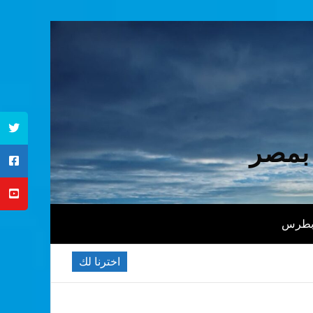
 بمصر
 بطرس
اخترنا لك