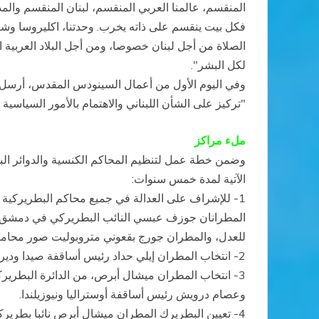
المنقسم، عالمنا العربي المنقسم، لبنان المنقسم والم
فكل بيت ينقسم على ذاته يخرب. وحدتنا، اكليروسا وشعبا
الصلاة من أجل لبنان خصوصا، ومن أجل البلاد العربية 
لكل البشر".
وفي اليوم الأول من أعمال السينودس المقدس، أرسل رئ
"تركيز على الشأن اللبناني والاهتمام بالأمور السياسية
ملء مراكز
وضمن خطة عمل لتنظيم المحاكم الكنسية والدوائر البط
الآتية لمدة خمس سنوات:
1- للإشراف على العدالة في جميع محاكم البطريركية 
المطرانان جوزف عبسي النائب البطريركي في دمشق، وا
للعدل، والمطران جورج بقعوني متروبوليت صور محاميا 
2- انتخاب المطران إيلي حداد رئيس أساقفة صيدا ودير القمر رئيسا لمحكمة الاستئناف البطريركية العادية الموزعة غرفا على امتداد رقعة البطريركية الأنطاكية.
3- انتخاب المطران ميشال أبرص، من الدائرة البطري
وعصام درويش رئيس أساقفة أوستراليا ونيوزيلندا.
4- تعيين البطريرك المطران ميشال أبرص نائبا بطريركيا في لبنان، يمثله لدى المراجع والسلطات وفي المناسبات الرسمية.