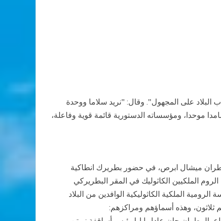
 البلاد على المجهول". وقال: "نريد سلاما ووحدة
صامدا موحدا، ومؤسساته الدستورية قائمة قوية وفاعلة،
المطران ميشال ابرص، في حضور بطريرك انطاكية
روم الملكيين الكاثوليك في المقر البطريركي
اركة أساقفة الكنيسة الرومية الملكية الكاثوليكية الوافدين من البلاد
دهم ثلاثون، وهذه أسماؤهم ومراكزهم:
 المطران جان عادل إيليا رئيس أساقفة نيوتن