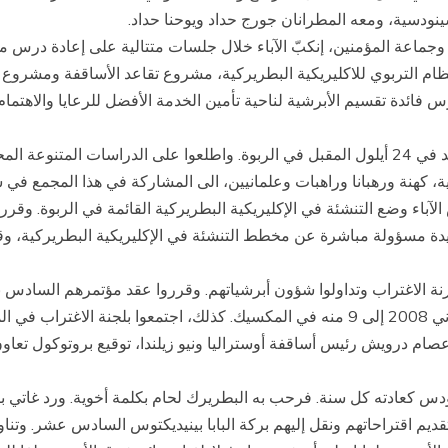
وجماعة المؤمنين، إنكبّ الآباء خلال جلسات متتالية على إعادة درس م
ظام التربوي للاكليريكية البطريركية، مشروع تقاعد الأساقفة ومشروع
 فائدة تقسيم الأبرشية لناحية تأمين الخدمة الأفضل للرعايا والاهتما
وأعار الآباء اهتماما خاصا للمجمع البطريركي الذي ينعقد في 24 أيلول المقبل في الربوة. واطلعوا
كية، كهنة ورهبانا وراهبات وعلمانيين، الى المشاركة في هذا المجمع 
آباء وضع التنشئة في الإكليريكية البطريركية القائمة في الربوة. وقرر
جديدة مسؤولة مباشرة عن مخطط التنشئة في الإكليريكية البطريركية، وق
 الاغتراب وتداولوا شؤون أبرشياتهم. وقرروا عقد مؤتمرهم السادس بعن
وبخاصة إلى حياة الأطفال والشباب"، من 2 تشرين الثاني 2008 إلى 9 منه في المكسيك. كذلك
م درويش رئيس أساقفة أوستراليا ونيو زيلندا، توقيع بروتوكول تعاون
ودس كعادته كل سنة. فرحب به البطريرك لحام بكلمة أخوية. ورد غاتي بكلم
م اقتراحاتهم ونقل إليهم بركة البابا بينيديكتوس السادس عشر. وتناو