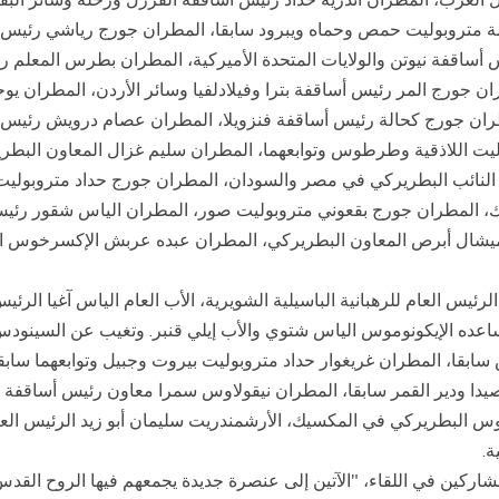
 نعمة متروبوليت حمص وحماه ويبرود سابقا، المطران جورج رياشي رئيس
اقفة نيوتن والولايات المتحدة الأميركية، المطران بطرس المعلم رئ
 جورج المر رئيس أساقفة بترا وفيلادلفيا وسائر الأردن، المطران ي
ان جورج كحالة رئيس أساقفة فنزويلا، المطران عصام درويش رئيس 
وليت اللاذقية وطرطوس وتوابعهما، المطران سليم غزال المعاون البط
ائب البطريركي في مصر والسودان، المطران جورج حداد متروبوليت ب
ك، المطران جورج بقعوني متروبوليت صور، المطران الياس شقور رئيس
يشال أبرص المعاون البطريركي، المطران عبده عربش الإكسرخوس الر
يس العام للرهبانية الباسيلية الشويرية، الأب العام الياس آغيا الرئيس
ده الإيكونوموس الياس شتوي والأب إيلي قنبر. وتغيب عن السينودس 
سابقا، المطران غريغوار حداد متروبوليت بيروت وجبيل وتوابعهما سا
دا ودير القمر سابقا، المطران نيقولاوس سمرا معاون رئيس أساقفة ني
 البطريركي في المكسيك، الأرشمندريت سليمان أبو زيد الرئيس العام 
ة.
ركين في اللقاء، "الآتين إلى عنصرة جديدة يجمعهم فيها الروح القدس ب