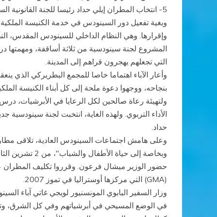
5- انتخاب المطران إيلي حداد رئيسا للجنة القانونية السينودسية، ومعه المطرانان جورج حداد ويوحنا حداد.
وبغية تفعيل دور السينودس في خدمة الكنيسة الملكية 
وإقرارها. وهي النظام الداخلي للسينودس المقدس، الن
المشروع لجنة سينودسية من ثلاثة أساقفة، ومهمتها درس
التي تجعلهم يهجرون قراهم إلى المدينة.
بنجاحه، ووجهوا دعوة ملحة إلى كل أبناء الكنيسة المل
ولتهيئة رعاة صالحين لكل الرعايا في الأبرشيات، درس ال
الأداء التربوي. ولهذه الغاية، انتخبت لجنة سينودسية 
حداد.
وعلى هامش اجتماعات السينودس العادية، تلاقى مطارنة
حضور الوزير ميشال فرعون. وقرروا تكليف المطران عصا
(GMA) التي مركزها أوستراليا في تموز 2007.
وزار السفير البابوي المونسنيور لويجي غاتي آباء السين
في الوضع المسيحي في أبرشياتهم وفي كل الشرق، وتقدي