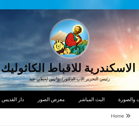
الاسكندرية للاقباط الكاثوليك
رئيس التحرير الاب الدكتور/ يؤانس لحظي جيد
 والصورة
البث المباشر
معرض الصور
دار القديس
Home