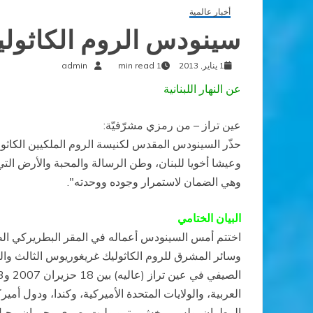
أخبار عالمية
سينودس الروم الكاثوليك
1 يناير, 2013
1 min read
admin
عن النهار اللبنانية
عين تراز – من رمزي مشرّفيّة:
حذّر السينودس المقدس لكنيسة الروم الملكيين الكاثول
وعيشا أخويا للبنان، وطن الرسالة والمحبة والأرض التي
وهي الضمان لاستمرار وجوده ووحدته".
البيان الختامي
اختتم أمس السينودس أعماله في المقر البطريركي الصي
وسائر المشرق للروم الكاثوليك غريغوريوس الثالث وال
العربية، والولايات المتحدة الأميركية، وكندا، ودول أمي
المطران بولس برخش متروبوليت بصرى وحوران وجبل الع