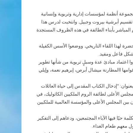
جموعة أنظمة لمؤسسات إدارية وتربوية وإنسانية
 تقسيم أبرشية بيروت وجبيل. وانتخبت لدرس هذا
م المباشر بأبناء الطائفة في هذه الظروف المستجدة
 على الدراسات المتنوعة المحضرة لهذا اللقاء التاريخي. ووضعوا الأسس الكفيلة
في شكل فاعل ومفيد.
وا اعتماد مبادئ عدة وسبلٍ تربوية من شأنها تطوير
وامها االمطارنة ميشال أبرص، إبرهيم نعمة، وإيلي
وان: "إدخال الكتاب المقدس إلى حياة العائلات
، اجتمعوا بلجنة الاغتراب في المجلس الأعلى لطائفة الروم الملكيين الكاثوليك، في
 بين المجلس الأعلى والمؤسسة العالمية للملكيين
ة حيّا فيها الآباء المجتمعين، ودعاهم إلى التفكير
ل معهم طعام الغداء.