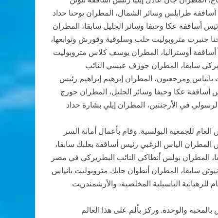
 أساقفة طرابلس وسائر الشمال، المطران يوحنا حداد
يس أساقفة عكا وحيفا وسائر الجليل سابقا، المطران
وحنا جنبرت متروبوليت حلب وسلوقية وقورش وتوابعها،
أساقفة أوستراليا، المطران يوسف كلاس متروبوليت
ريركي سابقا، المطران جوزف عبسي النائب
انياس ومرجعيون، المطران إبرهيم إبراهيم رئيس
 أساقفة عكا وحيفا وسائر الجليل، المطران جورج
سولي في الأرجنتين، المطران إيلي بشارة حداد
 العام للجمعية البولسية. وقام بأعمال أمانة السر
المطران الياس الزغبي رئيس أساقفة بعلبك سابقا،
بقا، المطران بولس أنطاكي النائب البطريركي في مصر
وتن سابقا، المطران أنطوان حايك متروبوليت بانياس
للرهبانية الباسيلية المخلصية، والأرشمندريت
المحبة والوحدة. وركز بألم على هذا العالم