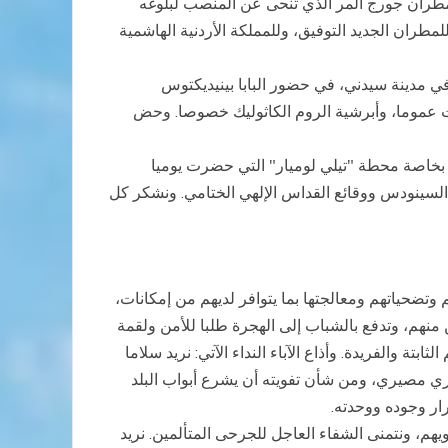
لمطران جورج المر الذي تنحى عن المنصب لبلوغه
والآباء للمطران المر جهوده الجبارة في خدمة الأبرشية وإعمارها طيلة 14 عاما، وتمنوا للمطران الجديد التوفيق، وللمملكة الأردنية الهاشمية
في مدينة سيدني، في حضور البابا بينيديكتوس
الية والأبرشيات عموما، وأبرشية الروم الكاثوليك خصوصا. وحض
وا بخاصة محطة "تيلي لوميار" التي حضرت يوميا
السينودس ووقائع القداس الإلهي الختامي. ونشكر كل
وتضحياتهم ومعالجتها بما يتوافر لديهم من إمكانات،
 منهم، وتدفع بالشباب إلى الهجرة طلبا للأمن ولقمة
ة والفريدة. وأذاع الآباء النداء الآتي: نريد سلاما
وري مصيري، ومن شأن تفويته أن يشرع أبواب البلد
ار وجوده ووحدته.
يهم، ونتمنى الشفاء العاجل للجرحى المتألمين. نريد