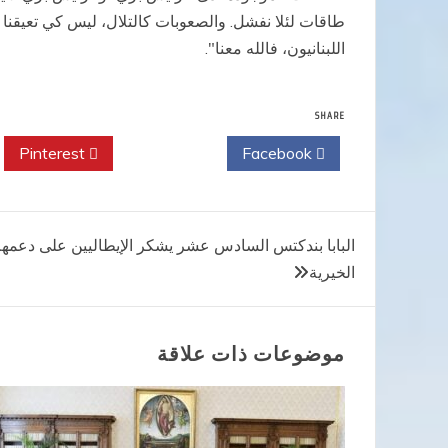
طاقات لئلا نفشل. والصعوبات كالتلال، ليس كي تعيقنا عن ا
اللبنانيون، فالله معنا".
SHARE
Pinterest
Twitter
Facebook
تصفّح
البابا بندكتس السادس عشر يشكر الإيطاليين على دعمه
الخيرية
المقالات
موضوعات ذات علاقة