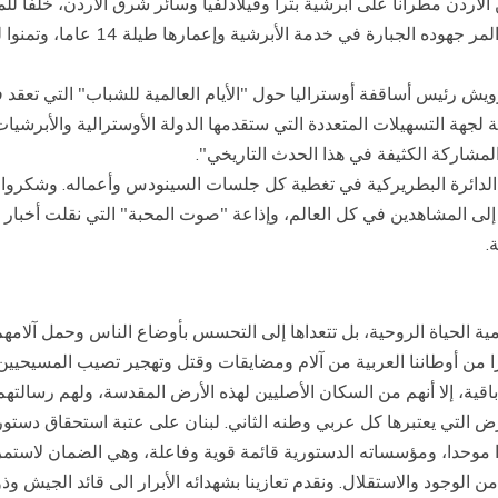
ردن مطرانا على أبرشية بترا وفيلادلفيا وسائر شرق الأردن، خلفا ل
السن القانونية. وشكر البطريرك لحام 
يش رئيس أساقفة أوستراليا حول "الأيام العالمية للشباب" التي تعقد 
1 تموز 2008 الى 20 منه، وبخاصة لجهة التسهيلات المتعددة التي ستقدمها الدولة الأوستر
لمشاركة الكثيفة في هذا الحدث التاريخي".
مية في الدائرة البطريركية في تغطية كل جلسات السينودس وأعماله. وشكر
إلى المشاهدين في كل العالم، وإذاعة "صوت المحبة" التي نقلت أخبار 
.
ة الحياة الروحية، بل تتعداها إلى التحسس بأوضاع الناس وحمل آلامهم 
را من أوطاننا العربية من آلام ومضايقات وقتل وتهجير تصيب المسيحيين
 إلا أنهم من السكان الأصليين لهذه الأرض المقدسة، ولهم رسالتهم الثابت
رض التي يعتبرها كل عربي وطنه الثاني. لبنان على عتبة استحقاق دست
 موحدا، ومؤسساته الدستورية قائمة قوية وفاعلة، وهي الضمان لاستمر
الوجود والاستقلال. ونقدم تعازينا بشهدائه الأبرار الى قائد الجيش وذو