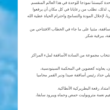
ة كنيستنا نموذجا للوحدة في هذا العالم المنقسم.
ي. لذلك، نطلب من رعايانا في كل مكان أن يرفعوا
 لإحلال المودة والتسامح واحترام الحياة عطية الله
اقفة، مثنيا على ما جاء في الخطاب الافتتاحي من
فة، ببرقية شكر.
انتخاب مجموعة من السادة الأساقفة لملء المراكز
ون، يعاونه كعضوين في المحكمة السينودسية،
ي حداد رئيس أساقفة صيدا ودير القمر محاميا
هيم نعمة متروبوليت حمص وحماه ويبرود سابقا،