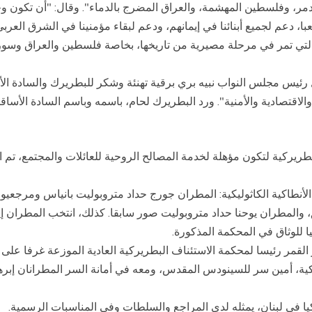
دمر، وفلسطين المهشمة، والعراق المضرج بالدماء". وقال: "أن تكون وحد
، دعم لجميع أبنائنا في إيمانهم، ودعم لبقاء مؤمنينا في الشرق العرب
التي تمر في مرحلة مصيرية من تاريخها، بخاصة فلسطين والعراق وسوريا،
يس مجلس النواب نبيه بري برقية تهنئة وشكر للبطريرك والسادة الأس
 والاقتصادية والأمنية". ورد البطريرك لحام، باسمه وباسم السادة الأساق
ريركية لتكون مؤهلة لخدمة المصالح الروحية للعائلات والمجتمع، تم 
الأنطاكية الكاثوليكية: المطران جورج حداد متروبوليت بانياس ومرجعي
لمطران يوحنا حداد متروبوليت صور سابقا. كذلك، انتخب المطران إيل
للوثاق في المحكمة المذكورة.
ركية، أمين سر للسينودس المقدس، ومعه في أمانة السر المطرانان إبر