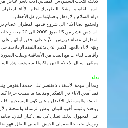
كذلك، انتخب السينودس المقدس الأب ياسر عياش من الأ
دوام السلام والازدهار وحمايتها من كل الأخطار.
واستمع ايضا الآباء الى شروح قدمها المطران عصام درو
السادس عشر من 5
المطران عصام درويش "الآباء على تحفيز أبنائهم على ا
ونوّه الآباء بالجهد الكبير الذي بذلته اللجنة الإعلا
وأقامت لقاءات مع العديد من الأساقفة ونقلت الصورة 
ممثلي وسائل الاعلام الذين واكبوا السينودس هذه السنة
نداء
وبما أن مهمة الأسقف لا تقتصر على خدمة النفوس وتنمي
فقد أمعن الآباء في التفكير ومتابعة ما يصيب جزءا كبي
العيش والمستقبل الأفضل. وعلى كون المسيحيين قلة باقية،
ووحدة وعيشا أخويا للبنان، وطن الرسالة والمحبة والأ
على المجهول. لذلك، نصلي كي يبقى كيان لبنان، صامدا
ونرسل تحية خالصة إلى الجيش اللبناني البطل. فهو ضامن 