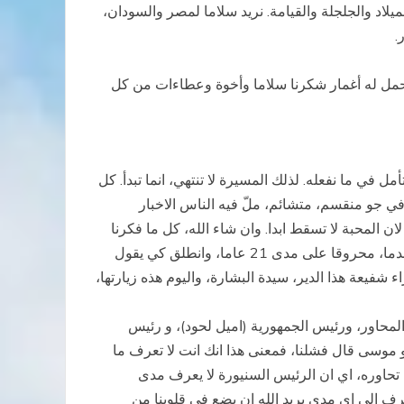
لاد والجلجلة والقيامة. نريد سلاما لمصر والسودان،
.
د. فلنحمل له أغمار شكرنا سلاما وأخوة وعطاءات من كل
في ما نفعله. لذلك المسيرة لا تنتهي، انما تبدأ. كل
وفي جو منقسم، متشائم، ملّ فيه الناس الاخبار
ن المحبة لا تسقط ابدا. وان شاء الله، كل ما فكرنا
فيه وصممنا له ووضعناه من افكار وورشات العمل، كل هذا ينطلق من عين تراز، كما انطلق ايضا هذا الدير، بعدما كان خربا، مهدما، محروقا على مدى 21 عاما، وانطلق كي يقول
اء شفيعة هذا الدير، سيدة البشارة، واليوم هذه زيارتها،
محاور، ورئيس الجمهورية (اميل لحود)، و رئيس
رو موسى قال فشلنا، فمعنى هذا انك انت لا تعرف ما
تحاوره، اي ان الرئيس السنيورة لا يعرف مدى
رف الى اي مدى يريد الله ان يضع في قلوبنا من