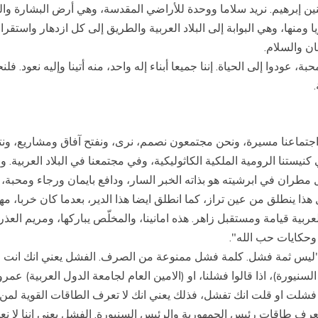
ن إبرهيم. نريد سلاما ووحدة للأراضي المقدسة، وهي أرض البشارة والمي
 ومنها، وهي البوابة إلى البلاد العربية والطريق إلى كل ازدهار واستقرار
ان والسلام.
بة، عودوا إلى الحياة. إننا جميعا أبناء إله واحد، منه أتينا وإليه نعو
العة.
تماعنا مسيرة، ونحن مجتمعون نصمم، نرى، ونفتح آفاق ومشاريع، ونتأمل 
نيستنا الرومية الملكية الكاثوليكية، وفي مجتمعنا في البلاد العربية. 
طران في ابرشيته هو بذاته الخبر السار، ودافع بايمان ورجاء ومحبة، لا
العربية قيامة ومستقبل زاهر. هذه امانينا، والمخلّص يباركها، ومريم العذر
 وحكايات حب الله".
 "ليس ثمة فشل. كلمة فشل ممنوعة من الصرف. الفشل يعني انك انت ال
نيورة)، اذا قالوا فشلنا، او (الامين العام لجامعة الدول العربية) عم
شلت او قلت انك تفشل، فذلك يعني انك لا تعرف الطاقات القوية لمن 
رف طاقات رئيس الجمهورية والرئيس السنيورة. الفشل يعني اننا لا نع