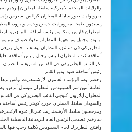
والولايات المتحدة الأميركية سابقا، المطران إبرهيم
متروبوليت صور سابقا، المطران كرللس بسترس رئيس أس
إيسيدور بطيخة متروبوليت حمص وحماه ويبرود، المطران
المطران فارس معكرون رئيس أساقفة البرازيل، المطر
بيروت وجبيل وتوابعهما، المطران نيقولا صواف متروب
البطريركي في دمشق، المطران يوسف – جول زريعي الن
أساقفة كندا، المطران الياس رحال رئيس أساقفة بعلب
بكر النائب البطريركي في القدس الشريف، المطران م
رئيس أساقفة صيدا ودير القمر.
وحضر ايضا الرؤساء العامون الأرشمندريت بولس نزها الرئ
العامة أمين سر السينودس المطران ميشال أبرص، وساع
المطران إيلاريون كبوجي النائب البطريركي في القدس 
والسودان سابقا، المطران جورج كويتر رئيس أساقفة صي
ومرجعيون سابقا، الأرشمندريت غبريال غنوم الإكسرخوس
سارفيم قصبجي الرئيس العام للرهبانية الباسيلية الحلبي
وافتتح البطريرك لحام السينودس بكلمة رحب فيها بالمشا