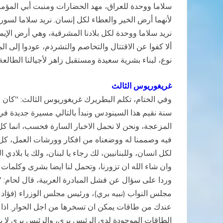
سلاما ووحدة للعراق، مهد الحضارات ومنبت أبي المؤمني
لأنهما أرض الخير والعطاء لكل إنسان. نريد سلاما لسوريا
نريد سلاما ووحدة لكل بلادنا المشرقية، وهي أرض الإيم
ألا كفوا عن الاقتتال والتخاصم والتشرذم، عودوا إلى المح
نوع، لبناء بشرية سعيدة ومستقبل زاهر لأجيالنا الط
غريغوريوس الثالث
وفي الختام، تكلم البطريرك غريغوريوس الثالث: "كان اج
سنة نقيم هذا السينودس ونبدأ بالتالي مسيرة جديدة في ك
المزعجة، ونحن لا نحمل الاخبار السارة فحسب، انما كل م
لكل انسان، وللبنانيين، لك رجاء يا لبنان، ولك يا بلادي 
وان شاء الله ان تزورنا، وتحمل لنا ايضا بشرى وكلمات
وردا على سؤال عن فشل المبادرة العربية، قال لحام:
مجلس النواب (نبيه بري)، ورئيس مجلس الوزراء (فؤاد الس
عندك من طاقات يمكن ان تسخرها من اجل الحوار. اذا ف
الطاقات الموجودة لدى الرئيس بري، والرئيس بري لا يع