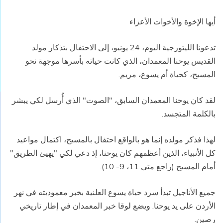
أيها الإخوة والأخوات الأعزاء
تدعونا الليتورجية اليوم، 24 يونيو، إلى الاحتفال بتذكار مولد
القديس يوحنا المعمدان، الذي كانت حياته بأسرها موجهة نحو
المسيح، كحياة أم يسوع، مريم.
لقد كان يوحنا المعمدان السابق، "الصوت" الذي أُرسل لكي يبشر
بالكلمة المتجسد.
لهذا فذكر مولده إنما هو بالواقع احتفال بالمسيح، اكتمال مواعيد
كل الأنبياء، الذين أعظمهم كان يوحنا، إذ دعي لكي "يهيئ الطريق"
أمام المسيح (راجع متى 11، 9- 10).
جميع الأناجيل تبدأ سرد حياة يسوع العلنية بخبر معموديته في نهر
الأردن على يد يوحنا. ويضع لوقا خبر المعمدان في إطار تاريخي
رصين.