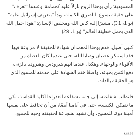
المعمودية: رأى يوحنا الروح نازلاً عليه كحمامة. وعندها "تعرف"
على حقيقة يسوع الناصري الكاملة، وبدأ "بتعريف إسرائيل عليه"
(يو 1، 31)، مشيرًا إليه كابن الله ومخلص الإنسان: "هوذا حمل الله
الذي يحمل خطيئة العالم" (يو 1، 29).
كنبي أصيل، قدم يوحنا المعمدان شهادة للحقيقة لا مراوغة فيها.
فقد استنكر عصيان وصايا الله، حتى عندما كان العصاة من
الأقوياء والوجهاء. وهكذا، عندما اتهم هيرودس وهيروديا بالزنى،
دفع الثمن بحياته، واضعًا ختم الشهادة على خدمته للمسيح الذي
هو الحقيقة بالذات.
فلنطلب شفاعته، إلى جانب شفاعة العذراء الكلية القداسة، لكي
ما تتمكن الكنيسة، حتى في أيامنا أيضًا، من أن تحافظ على نفسها
أمينة دومًا للمسيح، وأن تشهد بشجاعة لحقيقته وحبه للجميع.
SHARE