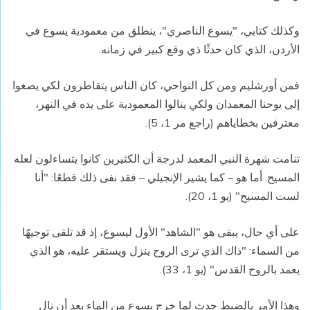
وكذلك كتابي، "يسوع الناصري"، ينطلق من معمودية يسوع في
الأردن، الذي كان حدثًا ذي وقع كبير في زمانه.
فمن أورشليم ومن كل النواحي، كان الناس يتقاطرون لكي يصغوا
إلى يوحنا المعمدان ولكي ينالوا المعمودية على يده في النهر،
معترفين بخطاياهم (راجع مر 1، 5).
تنامت شهرة النبي المعمد لدرجة أن الكثيرين كانوا يتساءلون لعله
المسيح. أما هو – كما يشير الإنجيلي – فقد نفى ذلك قطعًا: "أنا
لست المسيح" (يو 1، 20).
على أي حال، يبقى هو "الشاهد" الأول ليسوع، إذ قد تلقى توجيهًا
من السماء: "ذاك الذي ترى الروح ينزل ويستقر عليه، هو الذي
يعمد بالروح القدس" (يو 1، 33).
وهذا الأمر بالضبط حدث لما خرج يسوع من الماء بعد أن نال