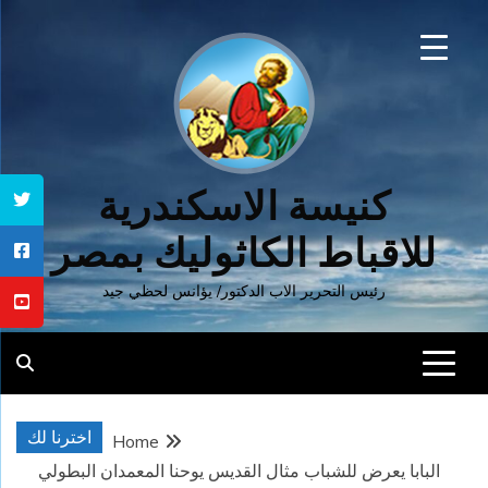
Ski
t
conten
كنيسة الاسكندرية
للاقباط الكاثوليك بمصر
رئيس التحرير الاب الدكتور/ يؤانس لحظي جيد
اخترنا لك
Home
البابا يعرض للشباب مثال القديس يوحنا المعمدان البطولي