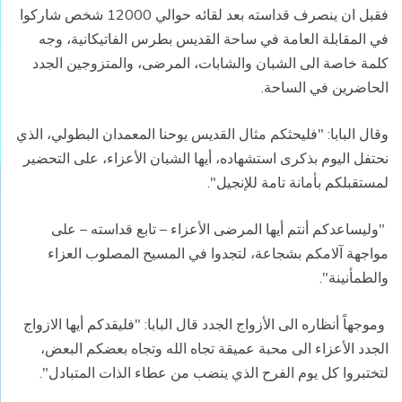
فقبل ان ينصرف قداسته بعد لقائه حوالي 12000 شخص شاركوا
في المقابلة العامة في ساحة القديس بطرس الفاتيكانية، وجه
كلمة خاصة الى الشبان والشابات، المرضى، والمتزوجين الجدد
الحاضرين في الساحة.
وقال البابا: "فليحثكم مثال القديس يوحنا المعمدان البطولي، الذي
نحتفل اليوم بذكرى استشهاده، أيها الشبان الأعزاء، على التحضير
لمستقبلكم بأمانة تامة للإنجيل".
"وليساعدكم أنتم أيها المرضى الأعزاء – تابع قداسته – على
مواجهة آلامكم بشجاعة، لتجدوا في المسيح المصلوب العزاء
والطمأنينة".
وموجهاً أنظاره الى الأزواج الجدد قال البابا: "فليقدكم أيها الازواج
الجدد الأعزاء الى محبة عميقة تجاه الله وتجاه بعضكم البعض،
لتختبروا كل يوم الفرح الذي ينضب من عطاء الذات المتبادل".