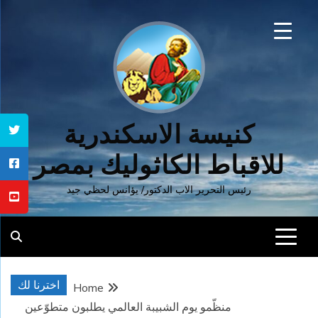
Ski
t
conten
كنيسة الاسكندرية
للاقباط الكاثوليك بمصر
رئيس التحرير الاب الدكتور/ يؤانس لحظي جيد
اخترنا لك
Home
منظّمو يوم الشبيبة العالمي يطلبون متطوّعين