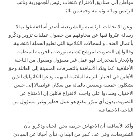
مواطن إلى صناديق الاقتراع لانتخاب رئيس للجمهورية ونائب
للرئيس ومائة وثمانية وخمسين نائبًا.
وعن الانتخابات الرئاسية والتشريعية، أصدر أساقفة غواتيمالا
رسالة عبّروا فيها عن مخاوفهم من حصول عمليات تزوير وذكّروا
بأعمال العنف والسجالات الكلامية التي تطبع الحملة الانتخابية،
وقالوا إن التصويت لمرشح يُشتبه بتورطه بالجريمة المنظمة
والإتجار بالمخدرات لهو عمل غير مسؤول ومقبول من الناحية
الأخلاقية. كما وندّد الأساقفة بالتصرفات المسيئة إلى العائلة وحق
الأهلين في اختيار التربية الملائمة لبنيهم، ودعوا الكاثوليك الذين
يشكلون خمسة وسبعين بالمائة من سكان غواتميالا إلى حسن
الاختيار، وشددوا على واجب الاقتراع قائلين إن الامتناع عن
التصويت بدون أي مبرّر مقنع هو عمل خطير وغير مسؤول من
الناحية الاجتماعية.
وأكد الأساقفة أن الاجهاض جريمة بحق الحياة وذكروا بأن
التشريعات، وفي عدد كبير من البلدان، تنأى أحيانا عن المبادئ