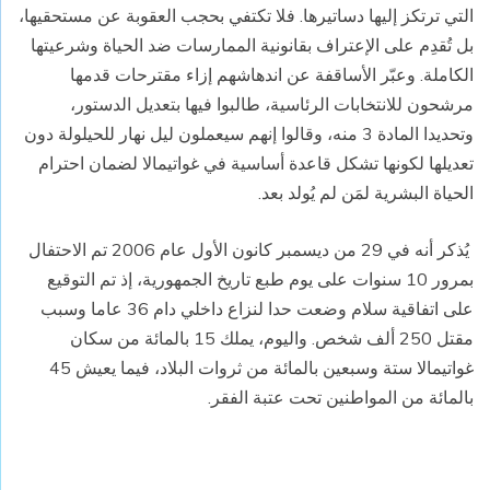
التي ترتكز إليها دساتيرها. فلا تكتفي بحجب العقوبة عن مستحقيها،
بل تُقدِم على الإعتراف بقانونية الممارسات ضد الحياة وشرعيتها
الكاملة. وعبّر الأساقفة عن اندهاشهم إزاء مقترحات قدمها
مرشحون للانتخابات الرئاسية، طالبوا فيها بتعديل الدستور،
وتحديدا المادة 3 منه، وقالوا إنهم سيعملون ليل نهار للحيلولة دون
تعديلها لكونها تشكل قاعدة أساسية في غواتيمالا لضمان احترام
الحياة البشرية لمَن لم يُولد بعد.
يُذكر أنه في 29 من ديسمبر كانون الأول عام 2006 تم الاحتفال
بمرور 10 سنوات على يوم طبع تاريخ الجمهورية، إذ تم التوقيع
على اتفاقية سلام وضعت حدا لنزاع داخلي دام 36 عاما وسبب
مقتل 250 ألف شخص. واليوم، يملك 15 بالمائة من سكان
غواتيمالا ستة وسبعين بالمائة من ثروات البلاد، فيما يعيش 45
بالمائة من المواطنين تحت عتبة الفقر.