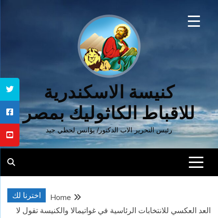
Ski
t
conten
كنيسة الاسكندرية
للاقباط الكاثوليك بمصر
رئيس التحرير الاب الدكتور/ يؤانس لحظي جيد
اخترنا لك
Home
العد العكسي للانتخابات الرئاسية في غواتيمالا والكنيسة تقول لا