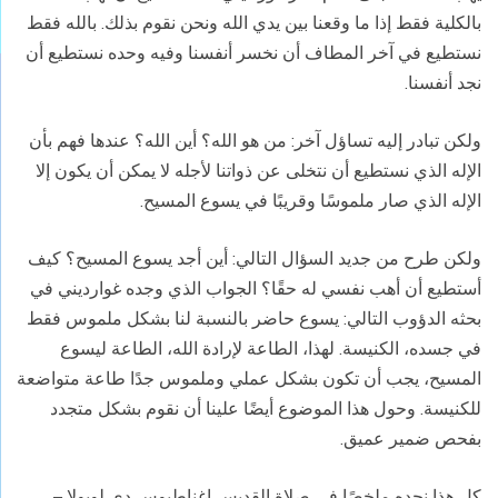
بالكلية فقط إذا ما وقعنا بين يدي الله ونحن نقوم بذلك. بالله فقط
نستطيع في آخر المطاف أن نخسر أنفسنا وفيه وحده نستطيع أن
نجد أنفسنا.
ولكن تبادر إليه تساؤل آخر: من هو الله؟ أين الله؟ عندها فهم بأن
الإله الذي نستطيع أن نتخلى عن ذواتنا لأجله لا يمكن أن يكون إلا
الإله الذي صار ملموسًا وقريبًا في يسوع المسيح.
ولكن طرح من جديد السؤال التالي: أين أجد يسوع المسيح؟ كيف
أستطيع أن أهب نفسي له حقًا؟ الجواب الذي وجده غوارديني في
بحثه الدؤوب التالي: يسوع حاضر بالنسبة لنا بشكل ملموس فقط
في جسده، الكنيسة. لهذا، الطاعة لإرادة الله، الطاعة ليسوع
المسيح، يجب أن تكون بشكل عملي وملموس جدًا طاعة متواضعة
للكنيسة. وحول هذا الموضوع أيضًا علينا أن نقوم بشكل متجدد
بفحص ضمير عميق.
كل هذا نجده ملخصًا في صلاة القديس اغناطيوس دي لويولا –