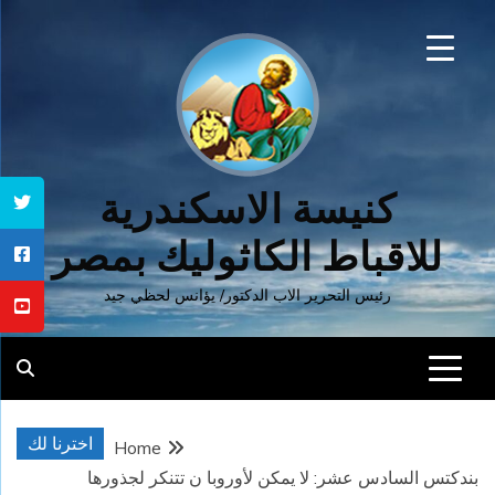
Ski
t
conten
كنيسة الاسكندرية
للاقباط الكاثوليك بمصر
رئيس التحرير الاب الدكتور/ يؤانس لحظي جيد
اخترنا لك
Home
بندكتس السادس عشر: لا يمكن لأوروبا ن تتنكر لجذورها