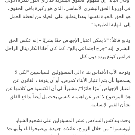
وقال البابا: "إن مفهوم الحقوق البشرية قد رأى النور للمرة الأولى
في أوروبا. الحق البشري الأساسي، الذي هو ركيزة باقي الحقوق،
هو الحق بالحياة نفسها. وهذا ينطبق على الحياة من لحظة الحمل
إلى النهاية الطبيعية"
وتابع قائلاً : "لا يمكن اعتبار الإجهاض حقًا بشريًا – إنه عكس الحق
البشري. إنه "جرح اجتماعي بالغ"، كما كان أخانا الكاردينال الراحل
فرانس كونغ يردد دون كلل.
وتوجه الأب الأقداس بنداء الى المسؤولين السياسيين "لكي لا
يسمحوا بأن يتم اعتبار الأبناء كمرض، أو أن يتوقف القانون عن
اعتبار الإجهاض أمرًا جائرًا"/ مشيراً الى أن الكنسية في كلامها عن
هذا الموضوع لا تعبر عن اهتمام كنسي بحت بل أيضاً بدافع القلق
بشأن القيم الإنسانية.
وحث بندكتس السادس عشر المسؤولين على تشجيع الشبابا
ليوسسوا " من خلال الزواج، عائلات جديدة، ويصبحوا آباء وأمهات!