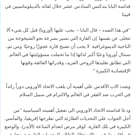
قداسة البابا بندكتس السادس عشر خلال لقائه بالديبلوماسيين في
فيينا.
"في هذا الصدد – قال البابا – يجب عليها (أوروبا) قبل كل شيء ألا
تتخلى عن نفسها. إن القارة التي تسير بسرعة نحو الشيخوخة من
الناحية الديموغرافية لا يجب أن تصبح قارة عجوزًا روحيًا. ومن ثم،
ستنال أوروبا وعيًا أكبر لذاتها إذا ما تحملت مسؤوليتها في العالم
التي تطابق تقليدها الروحي الفريد، وقدراتها الفائقة وقوتها
الإقتصادية الكبيرة."
وشدد الاب الأقدس على أهمية أن يلعب الاتحاد الأوروبي دوراً رائداً
في الحرب ضد الفقر في العالم والالتزام في سبيل السلام.
ودعا قداسته الاتحاد الاوروبي الى تفعيل أهميته السياسية "من
أجل الجواب على التحديات الطارئة التي تطرحها إفريقيا، والمآسي
الكبيرة في تلك القارة، كوقر مرض انعدام المناعة (الأيدز)، والوضع
في إقليم دارفور، والاستغلال الظالم للمقدرات الطبيعية وتجارة