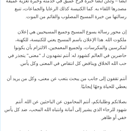
أيضًا – ولكن أيضًا خبرة فرح عميق في خدمته وخبرة تعزية عميقة
مصدرها اللقاء به. كما الكنيسة كذلك الرعايا والجماعات، تنبع
رسالتها من خبرة المسيح المصلوب والقائم من الموت.
إن محور رسالة يسوع المسيح وجميع المسيحيين هي إعلان
ملكوت الله. هذا الإعلان باسم المسيح يعني للكنيسة، للكهنة،
لمكرسين والمكرسات، ولجميع المعمجين، الالتزام بأن يكونوا
حاضرين في العالم كشهود له: أنتم تشهدون لـ "معنى" يتجذر في
حب الله الخلاق ويناقض كل انتقاص في المعنى وكل يأس.
أنتم تقفون إلى جانب من يبحث بتعب عن معنى، وكل من يريد أن
يعطي للحياة وجهًا إيجابيًا.
بصلاتكم وطلباتكم، أنتم المحامون عن الباحثين عن الله. أنتم
شهود للرجاء الذي يشير إلى أمانة وانتباه الله المحب، ضد كل يأس
خفي أو ظاهر.