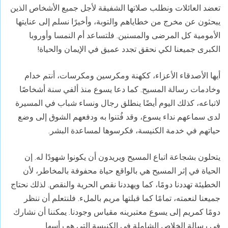
تعضد العائلات ونطلب صلاتها الشفيقة لأجل جميع الأشخاص الذين
يبحثون عن مخرج من خطاياهم والتوبة، وأخيرًا نسلم إلى عنايتها
الأمومية كل المرضى والمسنين. فلتساعد أم النمسا وأوروبا
الكبرى جميعنا لكي نحقق تجدد عميق في الإيمان والحياة!
أيها الأصدقاء الأعزاء، ككهنة ومكرسين ومكرسات، أنتم خدام
وخادمات رسالة المسيح. كما دعا يسوع منذ ألفي سنة أشخاصًا
لاتباعه، كذلك اليوم أيضًا ينطلق رجال ونساء شباب في المسيرة
لدى سماعهم نداء يسوع، وقد فُتنوا به ودفعهم الشوق إلى وضع
حياتهم في خدمة الكنيسة، فكرسوها لمساعدة البشر.
يتحلون بشجاعة اتباع المسيح ويريدون أن يكونوا شهودًا له. إن
الحياة في إثر المسيح هي بالواقع حياة محفوفة بالمخاطر، لأن
الخطيئة تهددنا دومًا، كما ويهددنا نقص الحرية والنقص. لذلك نحتاج
جميعنا لنعمته، تمامًا كما قبلتها مريم بالملء. فلنتعلم أن ننظر
دومًا كمريم إلى يسوع معتبرينه مقياس وجودنا. يمكننا أن نشارك
في رسالة الخلاص الشاملة في الكنيسة التي هو رأسها.