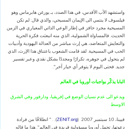
واستشهد الأب الأقدس، في هذا الصدد، بـ يورغن هابرماس وهو
فيلسوف لا ينتمي الى الإيمان المسيحي، والذي قال: لم تكن
المسيحية مجرد حافز في إطار الوعي الذاتي المعياري في الزمن
الحديث. فالمساواة الشمولية، الذي منه انبعثت فكرة الحرية
والتعايش المتعاضد، هي إرث مباشر من العدالة اليهودية وأدبيات
الحب في المسيحية. لقد قامت الشعوب باعتناق هذا الإرث، الذي
لم يتحول في جوهره، تكرارًا ومجددًا بشكل نقدي وعبر تفسير
جديد. فحتى اليوم لا يتوفر أي خيار آخر".
البابا يذكّر بواجبات أوروبا في العالم
ويدعو الى عدم نسيان الوضع في إفريقيا، ودارفور وفي الشرق
الاوسط
فيينا، 10 سبتمبر 2007 (
ZENIT.org
). . " انطلاقًا من فرادة
دعوتها، تحمل أوروبا مسؤولية فريدة في العالم". هذا ما قاله