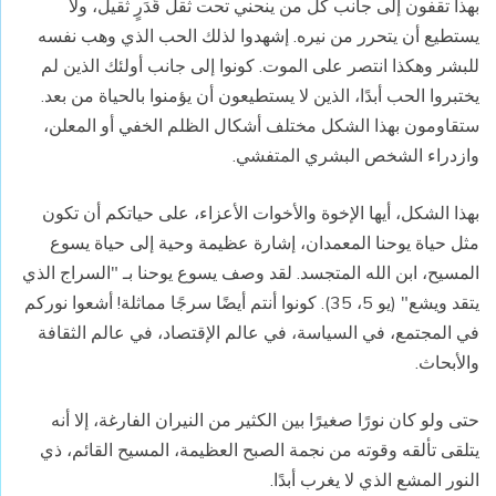
بهذا تقفون إلى جانب كل من ينحني تحت ثقل قَدَرٍ ثقيل، ولا
يستطيع أن يتحرر من نيره. إشهدوا لذلك الحب الذي وهب نفسه
للبشر وهكذا انتصر على الموت. كونوا إلى جانب أولئك الذين لم
يختبروا الحب أبدًا، الذين لا يستطيعون أن يؤمنوا بالحياة من بعد.
ستقاومون بهذا الشكل مختلف أشكال الظلم الخفي أو المعلن،
وازدراء الشخص البشري المتفشي.
بهذا الشكل، أيها الإخوة والأخوات الأعزاء، على حياتكم أن تكون
مثل حياة يوحنا المعمدان، إشارة عظيمة وحية إلى حياة يسوع
المسيح، ابن الله المتجسد. لقد وصف يسوع يوحنا بـ "السراج الذي
يتقد ويشع" (يو 5، 35). كونوا أنتم أيضًا سرجًا مماثلة! أشعوا نوركم
في المجتمع، في السياسة، في عالم الإقتصاد، في عالم الثقافة
والأبحاث.
حتى ولو كان نورًا صغيرًا بين الكثير من النيران الفارغة، إلا أنه
يتلقى تألقه وقوته من نجمة الصبح العظيمة، المسيح القائم، ذي
النور المشع الذي لا يغرب أبدًا.