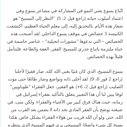
اتّباع يسوع يعني النمو في المشاركة في مشاعر يسوع وفي
اعتماد أسلوب حياته (راجع فيل 2، 5). "النظر إلى المسيح" هو
شعار هذه الأيام. بالتحديق إليه، إلى معلم الحياة العظيم، اكتشفت
الكنيسة 3 خصائص في موقف يسوع الداخلي. لقد أصبحت هذه
الخصائص – التي ندعوها "مشورات انجيلية" – عناصر حاسمة في
حياة ملتزمة باتباع جذري للمسيح: الفقر، العفة والطاعة. فلنتأمل
قليلاً بهذه الخصائص.
يسوع المسيح، الذي كان غنيًا بغنى الله كله، صار فقيرًا لأجلنا
(راجع 2 قور 8، 9). لقد أخلى ذاته وتواضع وصار طائعًا حتى موت
الصليب (راجع فيل 2، 6+). هو الفقير، جعل الفقراء "طوباويين".
لوقا يبين لنا أن هذا التعبير يتعلق بالتأكيد بفقراء إسرائيل في
زمانه، حيث هناك فرق كبير بين الأغنياء والفقراء. ولكن متى، في
صيغته يوضح بأن الفقر المادي بحد ذاته لا يضمن بعد القرب من
الله، حتى ولو أن الله قريب من هؤلاء الفقراء بشكل خاص. هكذا
يصبح كل شيء واضحًا: المسيحي يرى فيهم المسيح الذي ينتظره