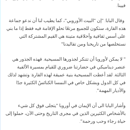
فيينا.
وقال البابا: "إن "البيت الأوروبي"، كما يطيب لنا أن ندعو جماعة
هذه القارة، ستكون للجميع مرتعًا تحلو الإقامة فيه فقط إذا ما بني
على أسس ثقافية وأخلاقية متينة هي القيم المشتركة التي
نستخلصها من تاريخنا ومن تقاليدنا"
" لا يمكن لأوروبا أن تتنكر لجذورها المسيحية. فهذه الجذور هي
عنصر ديناميكي في حضارتنا ضروري للقيام بمسيرة الألفية
الثالثة. لقد أعطت المسيحية بنية عميقة لهذه القارة: وتشهد لذلك
في كل الدول وبشكل خاص في النمسا الكنائسُ الكثيرة جدًا
والأديار المهمة".
وأشار البابا الى أن الإيمان في أوروبا "يتجلى فوق كل شيء
بالأشخاص الكثيرين الذين في مجرى التاريخ وحتى الآن، حملوا إلى
حياة رجاء وحب ورحمة".