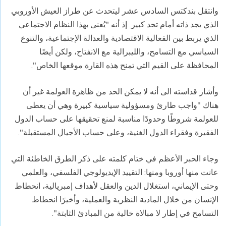
وانتقل بندكتس السادس عشر ليتحدث عن طراز العيش الأوروبي
الذي يجد ذاته أمام تحد كبير إذ أنه "يُعنى بهذا النظام الاجتماعي
الذي يربط بين الفعالية الاقتصادية والعدالة الإجتماعية، والتنوع
السياسي مع التسامح، والليبرالية مع الانفتاح، ولكن أيضًا
المحافظة على القيم التي تمنح هذه القارة موقعها الخاص".
وأشار قداسته الى أنه لا يمكن الحد من ظاهرة العولمة غير أن
هناك "واجب طارئ ومسؤولية سياسية كبيرة وهي أن يعطى
للعولمة شروطًا وحدودًا مناسبة لمنع تحقيقها على حساب الدول
الفقيرة وفقراء الدول الغنية، وعلى حساب الأجيال المستقبلة".
وجاء الحبر الأعظم في ختام كلمته على ذكر الطرق الخاطئة التي
عانت منها أوروبا ومنها: التقييد الإيديولوجي الفلسفي، والعلمي
وحتى الإيماني، استغلال الدين والعقل لأهداف إمبريالية، انحطاط
الإنسان من خلال المادية النظرية والعملية، وأخيرًا انحطاط
التسامح في إطار لا مبالاة خالية من المبادئ الثابتة".