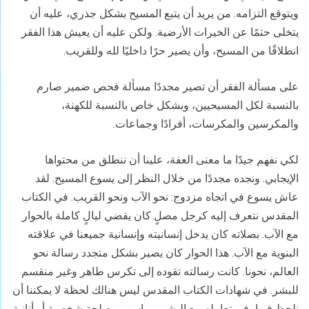
ويتوقع التزامه. من يريد أن يتبع المسيح بشكل جذري، عليه أن
يتخلى حتمًا عن الخيرات الأرضية. ولكن عليه أن يعيش هذا الفقر
انطلاقًا من المسيح، وأن يصير حرًا داخليًا لله وللقريب.
على مسألة الفقر أن تصير مجددًا مسألة فحص ضمير صارم
بالنسبة لكل المسيحيين، وبشكل خاص بالنسبة للكهنة،
والمكرسين والمكرسات، أفرادًا وجماعات.
لكي نفهم جيدًا ما معنى العفة، علينا أن ننطلق من محتواها
الإيجابي. ونجده مجددًا من خلال النظر إلى يسوع المسيح. لقد
عاش يسوع في اتجاه مزدوج: نحو الآب ونحو القريب. في الكتاب
المقدس نتعرف إليه كرجل مصلٍ كان يقضي ليالٍ كاملة بالحوار
مع الآب. بصلاته كان يدخل إنسانيته وإنسانية جميعنا في علاقته
البنوية مع الآب. هذا الحوار كان يصير بشكل متجدد رسالة نحو
العالم، نحونا. كانت رسالته تقوده إلى تكرس طاهر وغير منقسم
للبشر. في شهادات الكتاب المقدس ليس هنالك لحظة لا يمكننا أن
نلحظ فيها، في تعامله مع البشر، رواسب مصلحة شخصية أو أنانية.