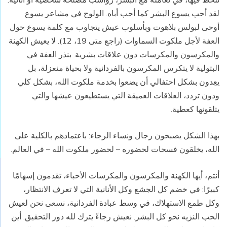
لقد أحب يسوع البشر كما أحب أباه. الولوج في مشاعر يسوع
أوحى لبولس بلاهوت وبأسلوب عيش يتجاوب مع كلمة يسوع حول
العفة لأجل ملكوت السماوات (راجع متى 19، 12). لا يعيش الكهنة
والمكرسون والمكرسات دون علاقات بشرية. بنذر العفة في
البتولية لا يتكرس المكرسون بالفردانية ولا بحياة منعزلة، بل
يعِدون بشكل احتفالي أن يضعوا بخدمة ملكوت الله، بشكل كلي
ودون تردد، العلاقات العميقة التي يستطيعون عيشها والتي
يتلقونها كعطية.
بهذا الشكل يصبحون رجال ونساء الرجاء: باعتمادهم بالكلية على
الله، يخلقون فسحات لحضوره – لحضور ملكوت الله – في العالم.
أنتم، أيها الكهنة والمكرسون والمكرسات الأحباء، تقدمون إسهامًا
كبيرًا: في خضم كل الجشع وكل الأنانية التي لا تعرف الانتظار،
وكل طمع الاستهلاك، في وسط عبادة الفردانية، نسعى نحن لعيش
الحب النزيه نحو كل البشر. نعيش رجاءً يترك لله دور التحقيق. أين