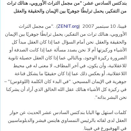
بندكتس السادس عشر: "من مجمل التراث الأوروبي، هنالك تراث
من التفكير، يحمل ترابطًا جوهريًا بين الإيمان والحقيقة والعقل
فيينا، 10 سبتمبر 2007 (
ZENIT.org
). ."من مجمل التراث
الأوروبي، هنالك تراث من التفكير، يحمل ترابطًا جوهريًا بين الإيمان
والحقيقة والعقل. نحن أمام السؤال عما إذا كان العقل مبدأ كل
الأشياء وركيزتها أم لا. نحن بصدد مسألة عما إذا كانت الصدفة أو
الضرورة ركيزة الوجود، وبالتالي عما إذا كان العقل حصيلة ثانوية
للاعقلانية، وأن يكون، في آخر المطاف، لا معنى له في محيط
اللاعقلانية، أو بعكس ذلك عما إذا كان حقيقيًا ما يشكل قناعة
جوهرية في الإيمان المسيحي: "في البدء كان الكلمة (اللوغوس)" –
في ركيزة كل الأشياء هنالك عقل الله الخالق الذي أراد أن يشركنا
نحن البشر بذاته".
كلمات استهل بها البابا بندكتس السادس عشر الحديث عن حوار
العقل لدى لقائه بالرئيس النمساوي هاينس فيشر والدبلوماسيين
في الهوفبورغ في فيينا.