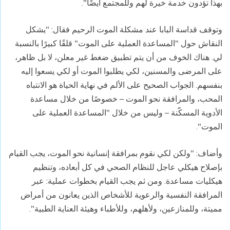
بهذا تؤدون خدمة خيرة لهم وللمجتمع أيضًا".
وتوقف قداسة البابا عند مشكلة الموت الرحيم فقال: "يشكل
النقاش حول "المساعدة العملية على الموت" قلقًا كبيرًا بالنسبة
لي. هناك الخوف من أن يتم تطبيق ضغط غير معلن، لا بل ظاهر،
على المرضى والمسنين، لكي يطلبوا الموت أو لكي يسعوا إليه
بنفسهم. الجواب الصحيح على الألم في نهاية الحياة هو الانتباه
المحب، والمرافقة نحو الموت – خصوصًا من خلال مساعدة
الأدوية المسكّنة – وليس من خلال "المساعدة العملية على
الموت".
وأضاف: "ولكن لكي نقوم بمرافقة إنسانية نحو الموت، يجب القيام
بإصلاح هيكلي عاجل للنظام الصحي في كل أبعاده، وتنظيم
هيكليات مساعدة. ومن ثم يجب القيام بخطوات عملية: عبر
المرافقة النفسية والرعوية للأشخاص الذين يعانون من أمراض
مميتة، وللمنازعين، ولأهلهم، وللأطباء وهيئة العناية الطبية".