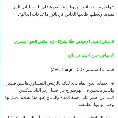
" ولكن من خصائص أوروبا أيضًا القدرة على النقد الذاتي الذي
يميزها ويعطيها طابعها الخاص في بانوراما ثقافات العالم".
لا يمكن اعتبار الإجهاض حقًا بشريًا – إنه عكس الحق البشري
الإجهاض جرح اجتماعي بالغ
فيينا، 10 سبتمبر 2007 (
ZENIT.org
).
في خطابه الذي ألقاه لدى لقائه بالرئيس النمساوي هاينس فيشر
والدبلوماسيين في الهوفبورغ في فيينا، ركز البابا بندكتس
السادس عشر على أهمية الحياة والدفاع عنها منذ لحظة الحبل بها
وحتى نهايتها الطبيعية.