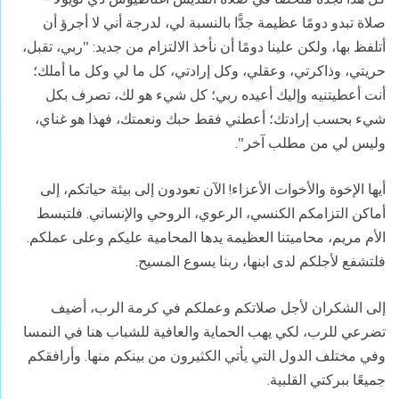
صلاة تبدو دومًا عظيمة جدًّا بالنسبة لي، لدرجة أني لا أجرؤ أن
أتلفظ بها، ولكن علينا دومًا أن نأخذ الالتزام من جديد: "ربي، تقبل،
حريتي، وذاكرتي، وعقلي، وكل إرادتي، كل ما لي وكل ما أملك؛
أنت أعطيتنيه وإليك أعيده ربي؛ كل شيء هو لك، تصرف بكل
شيء بحسب إرادتك؛ أعطني فقط حبك ونعمتك، فهذا هو غناي،
وليس لي من مطلب آخر".
أيها الإخوة والأخوات الأعزاء! الآن تعودون إلى بيئة حياتكم، إلى
أماكن التزامكم الكنسي، الرعوي، الروحي والإنساني. فلتبسط
الأم مريم، محاميتنا العظيمة يدها المحامية عليكم وعلى عملكم.
فلتشفع لأجلكم لدى ابنها، ربنا يسوع المسيح.
إلى الشكران لأجل صلاتكم وعملكم في كرمة الرب، أضيف
تضرعي للرب، لكي يهب الحماية والعافية للشباب هنا في النمسا
وفي مختلف الدول التي يأتي الكثيرون من بينكم منها. وأرافقكم
جميعًا ببركتي القلبية.