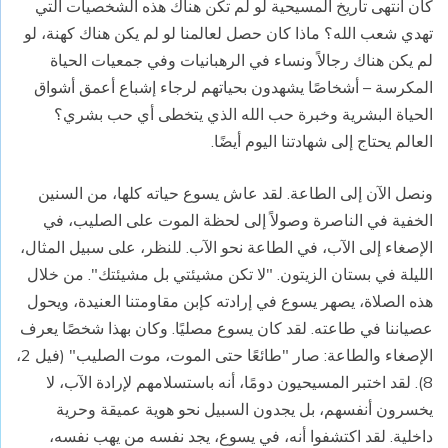
كان انتهى تاريخ المسيحية لو لم تكن هناك هذه الشخصيات التي
تهدي شعب الله؟ ماذا كان حصل لعالمنا لو لم يكن هناك كهنة، لو
لم يكن هناك رجالاً ونساء في الرهبانيات وفي جمعيات الحياة
المكرسة – أشخاصًا يشهدون بحياتهم لرجاء إشباع أعمق أشواق
الحياة البشرية وخبرة حب الله الذي يتخطى أي حب بشري؟
العالم يحتاج إلى شهادتنا اليوم أيضًا.
ونصل الآن إلى الطاعة. لقد عاش يسوع حياته كلها، من السنين
الخفية في الناصرة وصولاً إلى لحظة الموت على الصليب، في
الإصغاء إلى الآب، في الطاعة نحو الآب. للنظر، على سبيل المثال،
الليلة في بستان الزيتون. "لا تكن مشيئتي بل مشيئتك". من خلال
هذه الصلاة، يصهر يسوع في إرادته كإبن مقاومتنا العنيدة، ويحول
عصياننا في طاعته. لقد كان يسوع مصليًا. وكان بهذا شخصًا يعرف
الإصغاء والطاعة: صار "طائعًا حتى الموت، موت الصليب" (فيل 2،
8). لقد اختبر المسيحيون دومًا، أنه باستسلامهم لإرادة الآب، لا
يخسرون أنفسهم، بل يجدون السبيل نحو هوية عميقة وحرية
داخلية. لقد اكتشفوا أنه، في يسوع، يجد نفسه من يهب نفسه،