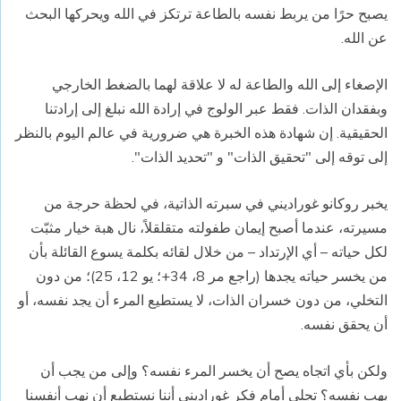
يصبح حرًا من يربط نفسه بالطاعة ترتكز في الله ويحركها البحث
عن الله.
الإصغاء إلى الله والطاعة له لا علاقة لهما بالضغط الخارجي
وبفقدان الذات. فقط عبر الولوج في إرادة الله نبلغ إلى إرادتنا
الحقيقية. إن شهادة هذه الخبرة هي ضرورية في عالم اليوم بالنظر
إلى توقه إلى "تحقيق الذات" و "تحديد الذات".
يخبر روكانو غوراديني في سبرته الذاتية، في لحظة حرجة من
مسيرته، عندما أصبح إيمان طفولته متقلقلاً، نال هبة خيار مثبّت
لكل حياته – أي الإرتداد – من خلال لقائه بكلمة يسوع القائلة بأن
من يخسر حياته يجدها (راجع مر 8، 34+؛ يو 12، 25)؛ من دون
التخلي، من دون خسران الذات، لا يستطيع المرء أن يجد نفسه، أو
أن يحقق نفسه.
ولكن بأي اتجاه يصح أن يخسر المرء نفسه؟ وإلى من يجب أن
يهب نفسه؟ تجلى أمام فكر غوراديني أننا نستطيع أن نهب أنفسنا