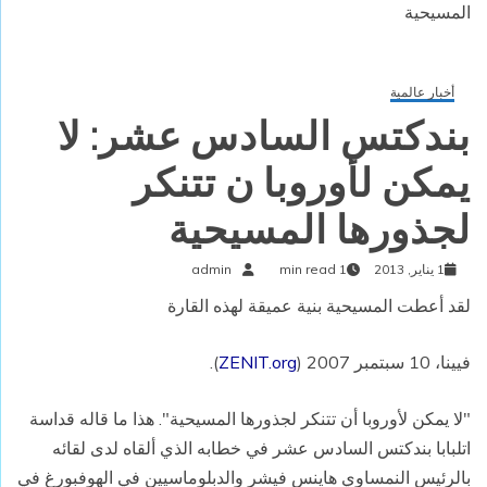
المسيحية
أخبار عالمية
بندكتس السادس عشر: لا
يمكن لأوروبا ن تتنكر
لجذورها المسيحية
1 يناير, 2013
1 min read
admin
لقد أعطت المسيحية بنية عميقة لهذه القارة
فيينا، 10 سبتمبر 2007 (
ZENIT.org
).
"لا يمكن لأوروبا أن تتنكر لجذورها المسيحية". هذا ما قاله قداسة
اتلبابا بندكتس السادس عشر في خطابه الذي ألقاه لدى لقائه
بالرئيس النمساوي هاينس فيشر والدبلوماسيين في الهوفبورغ في