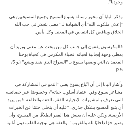
وجودنا".
وذكر البابا أن محور رسالة يسوع المسيح وجميع المسيحيين هي
"إعلان ملكوت الله".أي الشهادة لـ "معنى يتجذر في حب الله
الخلاق ويناقض كل انتقاص في المعنى وكل يأس.
فالمكرسون يقفون إلى جانب كل من يبحث عن معنى ويريد أن
يعطي وجهة إيجابية لحياته. فحياة المكرس هي كحياة يوحنا
المعمدان التي وصفها يسوع بـ "السراج الذي يتقد ويشع" (يو 5،
35).
وأشار البابا إلى أن اتّباع يسوع يعني "النمو في المشاركة في
مشاعر يسوع وفي اعتماد أسلوب حياته"، وخصوصًا عبر خصائصه
التي تعرف بالمشورات الإنجيلية: الفقر، العفة والطاعة. فمن يريد
أن يتبع المسيح بشكل جذري، "عليه أن يتخلى حتمًا عن الخيرات
الأرضية. ولكن عليه أن يعيش هذا الفقر انطلاقًا من المسيح، وأن
يصير حرًا داخليًا لله وللقريب". والعفة هي توجيه القلب دون أنانية